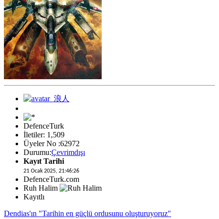
DefenceTurk
İletiler: 1,509
Üyeler No :62972
Durumu:
Çevrimdışı
Kayıt Tarihi
21 Ocak 2025, 21:46:26
DefenceTurk.com
Ruh Halim
Kayıtlı
Dendias'ın "Tarihin en güçlü ordusunu oluşturuyoruz"