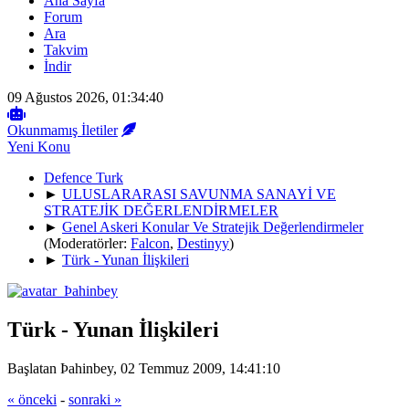
Ana Sayfa
Forum
Ara
Takvim
İndir
09 Ağustos 2026, 01:34:40
Okunmamış İletiler
Yeni Konu
Defence Turk
►
ULUSLARARASI SAVUNMA SANAYİ VE
STRATEJİK DEĞERLENDİRMELER
►
Genel Askeri Konular Ve Stratejik Değerlendirmeler
(Moderatörler:
Falcon
,
Destinyy
)
►
Türk - Yunan İlişkileri
Türk - Yunan İlişkileri
Başlatan Þahinbey, 02 Temmuz 2009, 14:41:10
« önceki
-
sonraki »