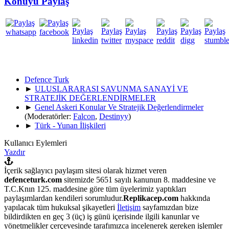
Konuyu Paylaş
Defence Turk
►
ULUSLARARASI SAVUNMA SANAYİ VE
STRATEJİK DEĞERLENDİRMELER
►
Genel Askeri Konular Ve Stratejik Değerlendirmeler
(Moderatörler:
Falcon
,
Destinyy
)
►
Türk - Yunan İlişkileri
Kullanıcı Eylemleri
Yazdır
İçerik sağlayıcı paylaşım sitesi olarak hizmet veren
defenceturk.com
sitemizde 5651 sayılı kanunun 8. maddesine ve
T.C.Knın 125. maddesine göre tüm üyelerimiz yaptıkları
paylaşımlardan kendileri sorumludur.
Replikacep.com
hakkında
yapılacak tüm hukuksal şikayetleri
İletişim
sayfamızdan bize
bildirdikten en geç 3 (üç) iş günü içerisinde ilgili kanunlar ve
yönetmelikler çerçevesinde tarafımızca incelenerek gereken işlemler