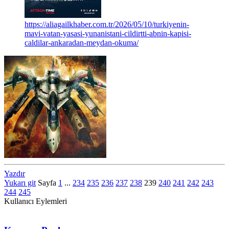
https://aliagailkhaber.com.tr/2026/05/10/turkiyenin-
mavi-vatan-yasasi-yunanistani-cildirtti-abnin-kapisi-
caldilar-ankaradan-meydan-okuma/
Yazdır
Yukarı git
Sayfa
1
...
234
235
236
237
238
239
240
241
242
243
244
245
Kullanıcı Eylemleri