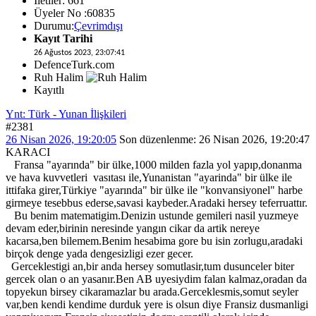
İletiler: 661
Üyeler No :60835
Durumu:
Çevrimdışı
Kayıt Tarihi
26 Ağustos 2023, 23:07:41
DefenceTurk.com
Ruh Halim
Kayıtlı
Ynt: Türk - Yunan İlişkileri
#2381
26 Nisan 2026, 19:20:05
Son düzenlenme
: 26 Nisan 2026, 19:20:47
KARACI
Fransa "ayarında" bir ülke,1000 milden fazla yol yapıp,donanma
ve hava kuvvetleri vasıtası ile,Yunanistan "ayarinda" bir ülke ile
ittifaka girer,Türkiye "ayarında" bir ülke ile "konvansiyonel" harbe
girmeye tesebbus ederse,savasi kaybeder.Aradaki hersey teferruattır.
Bu benim matematigim.Denizin ustunde gemileri nasil yuzmeye
devam eder,birinin neresinde yangın cikar da artik nereye
kacarsa,ben bilemem.Benim hesabima gore bu isin zorlugu,aradaki
birçok denge yada dengesizligi ezer gecer.
Gerceklestigi an,bir anda hersey somutlasir,tum dusunceler biter
gercek olan o an yasanır.Ben AB uyesiydim falan kalmaz,oradan da
topyekun birsey cikaramazlar bu arada.Gerceklesmis,somut seyler
var,ben kendi kendime durduk yere is olsun diye Fransiz dusmanligi