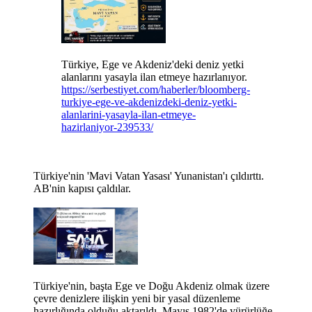
Türkiye, Ege ve Akdeniz'deki deniz yetki
alanlarını yasayla ilan etmeye hazırlanıyor.
https://serbestiyet.com/haberler/bloomberg-
turkiye-ege-ve-akdenizdeki-deniz-yetki-
alanlarini-yasayla-ilan-etmeye-
hazirlaniyor-239533/
Türkiye'nin 'Mavi Vatan Yasası' Yunanistan'ı çıldırttı.
AB'nin kapısı çaldılar.
Türkiye'nin, başta Ege ve Doğu Akdeniz olmak üzere
çevre denizlere ilişkin yeni bir yasal düzenleme
hazırlığında olduğu aktarıldı. Mayıs 1982'de yürürlüğe