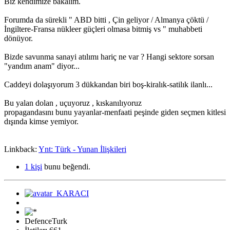
Biz kendimize bakalım.
Forumda da sürekli " ABD bitti , Çin geliyor / Almanya çöktü /
İngiltere-Fransa nükleer güçleri olmasa bitmiş vs " muhabbeti
dönüyor.
Bizde savunma sanayi atılımı hariç ne var ? Hangi sektore sorsan
"yandım anam" diyor...
Caddeyi dolaşıyorum 3 dükkandan biri boş-kiralık-satilık ilanlı...
Bu yalan dolan , uçuyoruz , kıskanılıyoruz
propagandasını bunu yayanlar-menfaati peşinde giden seçmen kitlesi
dışında kimse yemiyor.
Linkback:
Ynt: Türk - Yunan İlişkileri
1 kişi
bunu beğendi.
DefenceTurk