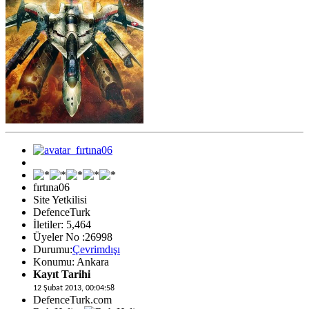
fırtına06
Site Yetkilisi
DefenceTurk
İletiler: 5,464
Üyeler No :26998
Durumu:
Çevrimdışı
Konumu: Ankara
Kayıt Tarihi
12 Şubat 2013, 00:04:58
DefenceTurk.com