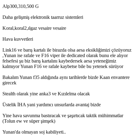
Alp300,310,500 G
Daha gelişmiş elektronik taarruz sistemleri
Koral,koral2,ılgaz vesaire vesaire
Hava kuvvetleri
Link16 ve barış kartalı ile birazda olsa aesa eksikliğimizi çözüyoruz
,Yunan ise rafale ve F16 viper ile dedicated olarak bunu ele alıyor
felsefesi şu biz barış kartalını kaybedersek aesa yeteneğimiz
kalmıyor Yunan F16 ve rafale kaybetse bile bu yetenek sürüyor
Bakalım Yunan f35 aldığında aynı tarihlerde bizde Kaan envantere
girecek
Stealth olarak yine anka3 ve Kızılelma olacak
Üstelik İHA yani yardımcı unsurlarda avantaj bizde
Yine hava savunma bastıracak ve şaşırtıcak taktik mühimmatlar
(Tolun ew ve süper şimşek)
Yunan'da olmayan soj kabiliyeti..