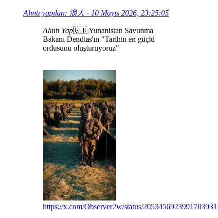
Alıntı yapılan: 浪人 - 10 Mayıs 2026, 23:25:05
Alıntı Yap
🇬🇷Yunanistan Savunma
Bakanı Dendias'ın "Tarihin en güçlü
ordusunu oluşturuyoruz"
https://x.com/Observer2w/status/2053456923991703931