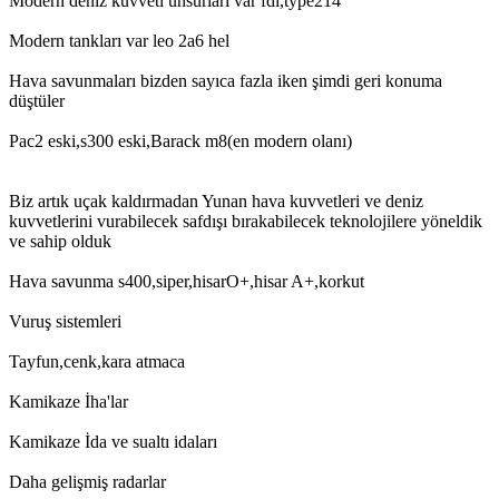
Modern deniz kuvveti unsurları var fdı,type214
Modern tankları var leo 2a6 hel
Hava savunmaları bizden sayıca fazla iken şimdi geri konuma
düştüler
Pac2 eski,s300 eski,Barack m8(en modern olanı)
Biz artık uçak kaldırmadan Yunan hava kuvvetleri ve deniz
kuvvetlerini vurabilecek safdışı bırakabilecek teknolojilere yöneldik
ve sahip olduk
Hava savunma s400,siper,hisarO+,hisar A+,korkut
Vuruş sistemleri
Tayfun,cenk,kara atmaca
Kamikaze İha'lar
Kamikaze İda ve sualtı idaları
Daha gelişmiş radarlar