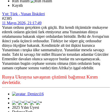
Ruh Halim
Kayıtlı
Ynt: Türk - Yunan İlişkileri
#2385
11 Mayıs 2026, 21:17:49
Yunan ordusu gerçekten çok güçlü. Biz kendi ölçümüzle mukayese
ederek onların gücünü fark etmiyoruz ama Yunanistan dünya
ortalamasına bakarak süper ordulardan birisidir. Belki de Avrupa'nın
ikinci yada üçüncü ordusudur. Türkiye ise süper güç ordusudur
dünya ölçeğine bakarak. Kendimizle alt üst ilişkisi kurunca
Yunanistan ı tırışka ülke sanmamalıyız. Yunanlılar mesela savaşçı
mıdır. Tabi ki savaşçı bir millet Bizans'ın torunları adamlar Gürcüler
Ermeniler davaları olunca savaşıyor bunlar mı savaşamayacak.
Yunanistan bugün cephane sorunu olmasa (tüm orduların barış
zamanı cephane sorunu vardır) tüm Afrika'yı işgal edebilir.
Rusya Ukrayna savaşının çözümü bağımsız Kırım
devletidir.
2025 Yılın Üyesi
DefenceTurk