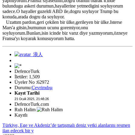
yapmiyorum.Fransiz siyasetinin,dogru orantili olarak icinde
bulundugu askeri durumun,hayallerine yetmedigini soyluyorum
sadece.O hayaller guzeldi ABD ile,dogru soyluyor Trump bu
konuda,arada dogru da soyluyor.
Uzattım pardon,geri çekilen bir ülke,gerileyen bir ülke.Isterse
Mars'a gitsin,burnunun ucunu goremiyor,onu
soyluyorum.Bunları,isin icinde biz varız diye yazmıyorum,özneye
Fransa'yı koyarak konusuyorum hatta.
DefenceTurk
İletiler: 1,509
Üyeler No :62972
Durumu:
Çevrimdışı
Kayıt Tarihi
21 Ocak 2025, 21:46:26
DefenceTurk.com
Ruh Halim
Kayıtlı
Türkiye, Ege ve Akdeniz’de tartışmalı deniz yetki alanlarını resmen
ilan edecek bir y