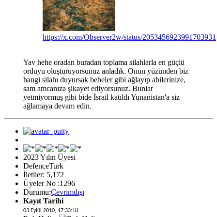
https://x.com/Observer2w/status/2053456923991703931
Yav hehe oradan buradan toplama silahlarla en güçlü
orduyu oluşturuyorsunuz anladık. Onun yüzünden biz
hangi silahı duyursak bebeler gibi ağlayıp abilerinize,
sam amcanıza şikayet ediyorsunuz. Bunlar
yetmiyormuş gibi bide İsrail katıldı Yunanistan'a siz
ağlamaya devam edin.
2023 Yılın Üyesi
DefenceTurk
İletiler: 5,172
Üyeler No :1296
Durumu:
Çevrimdışı
Kayıt Tarihi
03 Eylül 2010, 17:33:18