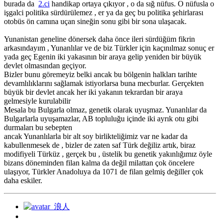
burada da
2.ci
handikap ortaya çıkıyor , o da sığ nüfus. O nüfusla o
işgalci politika sürdürülemez , er ya da geç bu politika şehirlarası
otobüs ön camına uçan sineğin sonu gibi bir sona ulaşacak.
Yunanistan geneline dönersek daha önce ileri sürdüğüm fikrin
arkasındayım , Yunanlılar ve de biz Türkler için kaçınılmaz sonuç er
yada geç Egenin iki yakasının bir araya gelip yeniden bir büyük
devlet olmasından geçiyor.
Bizler bunu göremeyiz belki ancak bu bölgenin halkları tarihte
devamlılıklarını sağlamak istiyorlarsa buna mecburlar. Gerçekten
büyük bir devlet ancak her iki yakanın tekrardan bir araya
gelmesiyle kurulabilir
Mesala bu Bulgarla olmaz, genetik olarak uyuşmaz. Yunanlılar da
Bulgarlarla uyuşamazlar, AB topluluğu içinde iki ayrık otu gibi
durmaları bu sebepten
ancak Yunanlılarla bir alt soy birlikteliğimiz var ne kadar da
kabullenmesek de , bizler de zaten saf Türk değiliz artık, biraz
modifiyeli Türküz , gerçek bu , üstelik bu genetik yakınlığımız öyle
bizans döneminden filan kalma da değil milattan çok öncelere
ulaşıyor, Türkler Anadoluya da 1071 de filan gelmiş değiller çok
daha eskiler.