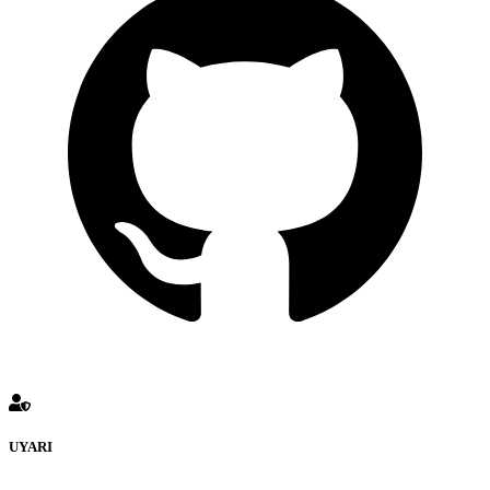
UYARI
defenceturk Forumuna eklenen ve farklı sitelere yönlendiren