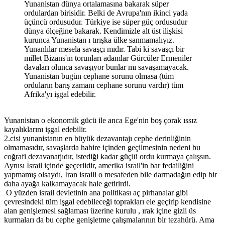
Yunanistan dünya ortalamasına bakarak süper
ordulardan birisidir. Belki de Avrupa'nın ikinci yada
üçüncü ordusudur. Türkiye ise süper güç ordusudur
dünya ölçeğine bakarak. Kendimizle alt üst ilişkisi
kurunca Yunanistan ı tırışka ülke sanmamalıyız.
Yunanlılar mesela savaşçı mıdır. Tabi ki savaşçı bir
millet Bizans'ın torunları adamlar Gürcüler Ermeniler
davaları olunca savaşıyor bunlar mı savaşamayacak.
Yunanistan bugün cephane sorunu olmasa (tüm
orduların barış zamanı cephane sorunu vardır) tüm
Afrika'yı işgal edebilir.
Yunanistan o ekonomik gücü ile anca Ege'nin boş çorak ıssız
kayalıklarını işgal edebilir.
2.cisi yunanistanın en büyük dezavantajı cephe derinliğinin
olmamasıdır, savaşlarda habire içinden geçilmesinin nedeni bu
coğrafi dezavanatjıdır, istediği kadar güçlü ordu kurmaya çalışsın.
Aynısı İsrail içinde geçerlidir, amerika israil'in bar fedailiğini
yapmamış olsaydı, İran israili o mesafeden bile darmadağın edip bir
daha ayağa kalkamayacak hale getirirdi.
O yüzden israil devletinin ana politikası aç pirhanalar gibi
çevresindeki tüm işgal edebileceği toprakları ele geçirip kendisine
alan genişlemesi sağlaması üzerine kurulu , ırak içine gizli üs
kurmaları da bu cephe genişletme çalışmalarının bir tezahürü. Ama