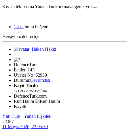
Kısaca tek başına Yunan'dan korkmaya gerek yok....
1 kişi
bunu beğendi.
Herşey kızılelma için
DefenceTurk
İletiler: 143
Üyeler No :62939
Durumu:
Çevrimdışı
Kayıt Tarihi
17 Ocak 2025, 15:18:04
DefenceTurk.com
Ruh Halim
Kayıtlı
Ynt: Türk - Yunan İlişkileri
#2387
11 Mayıs 2026, 23:05:30