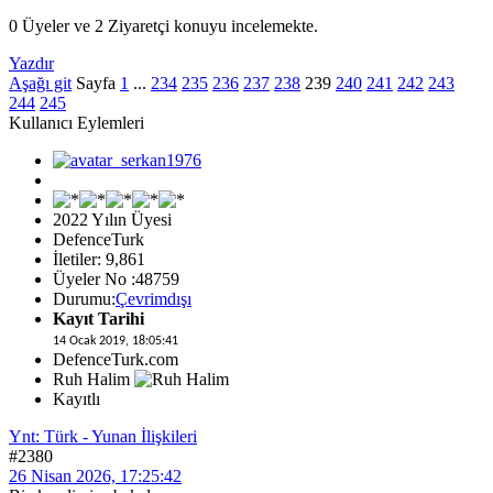
0 Üyeler ve 2 Ziyaretçi konuyu incelemekte.
Yazdır
Aşağı git
Sayfa
1
...
234
235
236
237
238
239
240
241
242
243
244
245
Kullanıcı Eylemleri
2022 Yılın Üyesi
DefenceTurk
İletiler: 9,861
Üyeler No :48759
Durumu:
Çevrimdışı
Kayıt Tarihi
14 Ocak 2019, 18:05:41
DefenceTurk.com
Ruh Halim
Kayıtlı
Ynt: Türk - Yunan İlişkileri
#2380
26 Nisan 2026, 17:25:42