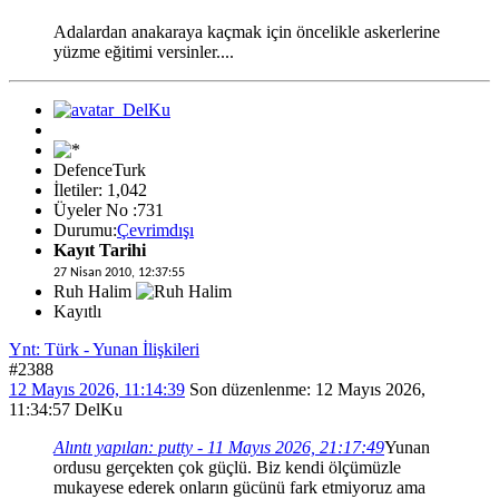
Adalardan anakaraya kaçmak için öncelikle askerlerine
yüzme eğitimi versinler....
DefenceTurk
İletiler: 1,042
Üyeler No :731
Durumu:
Çevrimdışı
Kayıt Tarihi
27 Nisan 2010, 12:37:55
Ruh Halim
Kayıtlı
Ynt: Türk - Yunan İlişkileri
#2388
12 Mayıs 2026, 11:14:39
Son düzenlenme
: 12 Mayıs 2026,
11:34:57 DelKu
Alıntı yapılan: putty - 11 Mayıs 2026, 21:17:49
Yunan
ordusu gerçekten çok güçlü. Biz kendi ölçümüzle
mukayese ederek onların gücünü fark etmiyoruz ama