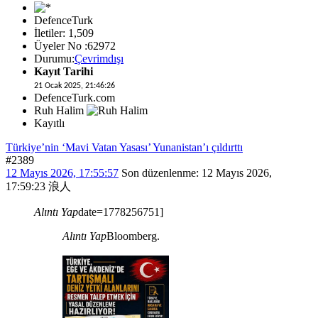
DefenceTurk
İletiler: 1,509
Üyeler No :62972
Durumu:
Çevrimdışı
Kayıt Tarihi
21 Ocak 2025, 21:46:26
DefenceTurk.com
Ruh Halim
Kayıtlı
Türkiye’nin ‘Mavi Vatan Yasası’ Yunanistan’ı çıldırttı
#2389
12 Mayıs 2026, 17:55:57
Son düzenlenme
: 12 Mayıs 2026,
17:59:23 浪人
Alıntı Yap
date=1778256751]
Alıntı Yap
Bloomberg.