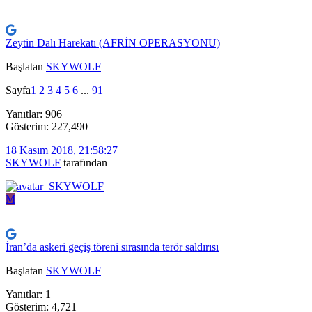
Zeytin Dalı Harekatı (AFRİN OPERASYONU)
Başlatan
SKYWOLF
Sayfa
1
2
3
4
5
6
...
91
Yanıtlar: 906
Gösterim: 227,490
18 Kasım 2018, 21:58:27
SKYWOLF
tarafından
M
İran’da askeri geçiş töreni sırasında terör saldırısı
Başlatan
SKYWOLF
Yanıtlar: 1
Gösterim: 4,721