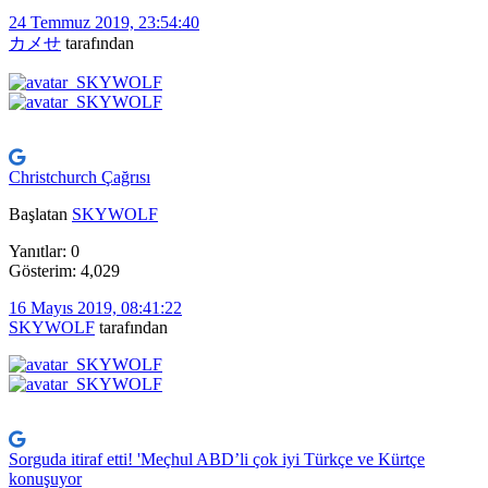
24 Temmuz 2019, 23:54:40
カメせ
tarafından
Christchurch Çağrısı
Başlatan
SKYWOLF
Yanıtlar: 0
Gösterim: 4,029
16 Mayıs 2019, 08:41:22
SKYWOLF
tarafından
Sorguda itiraf etti! 'Meçhul ABD’li çok iyi Türkçe ve Kürtçe
konuşuyor