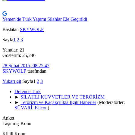
Yemen'de Türk Yapımı Silahlar Ele Geçirildi
Başlatan
SKYWOLF
Sayfa
1
2
3
Yanıtlar: 21
Gösterim: 25,246
28 Şubat 2015, 08:25:47
SKYWOLF
tarafından
Yukarı git
Sayfa
1
2
3
Defence Turk
►
SİLAHLI KUVVETLER VE TERÖRİZM
►
Terörizm ve Kaçakçılıkla İlgili Haberler
(Moderatörler:
SÜVARİ
,
Falcon
)
Anket
Taşınmış Konu
Kilitli Konu