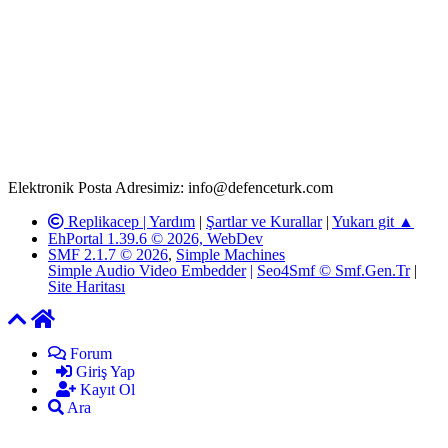
Rom ve medya haber sitesi olarak hizmet veren
www.defenceturk.com'
da, 5651 Sayılı Kanunun 8. Maddesine ve
T.C.K'nın 125. Maddesine göre, yapılan gönderi (konu, yorum)
paylaşımlarının tüm sorumluluğu forum üyelerimize aittir.
defenceturk Forumuna iletilecek olan şikayetler, elektronik posta
adresimize gönderildikten en geç üç (3) iş günü içerisinde, ilgili
kanunlar ve yönetmelikler çerçevesinde tarafımızca incelenerek site
yöneticilerimiz tarafından gereken çalışmaların yapılmasının
ardından ilgili kişi ya da kuruma yazılı açıklama yapılacaktır.
Elektronik Posta Adresimiz: info@defenceturk.com
Replikacep |
Yardım
|
Şartlar ve Kurallar
|
Yukarı git ▲
EhPortal 1.39.6 © 2026, WebDev
SMF 2.1.7 © 2026
,
Simple Machines
Simple Audio Video Embedder
|
Seo4Smf © Smf.Gen.Tr
|
Site Haritası
Forum
Giriş Yap
Kayıt Ol
Ara