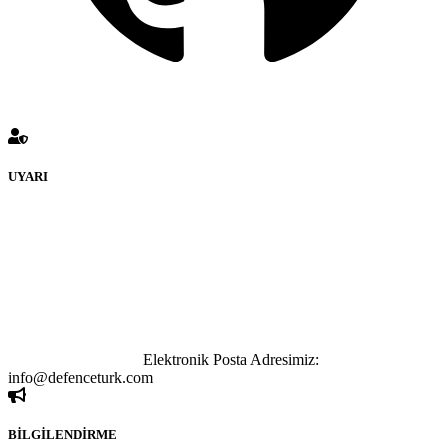
UYARI
defenceturk Forumuna eklenen ve farklı sitelere yönlendiren
bağlantı adreslerinden (linklerden) www.defenceturk.com sorumlu
tutulamaz. İnternet sitemizde, kaynak ya da bağlantı adresi(link)
göstermeksizin izinsiz bir şekilde yapılan her türlü haber ve bilgi
paylaşımı yasaktır. Forumumuzda izinsiz ve kaynak göstermeksizin
yapılan haber ve bilgi paylaşımlarından sadece eylemi gerçekleştiren
kişi sorumludur. Bu durumun mağduriyet yaratması hâlinde hak
sahibi olan kişi, kişiler ya da kurumların, bizlerle iletişime geçmesini
ivedilikle rica ederiz.
Elektronik Posta Adresimiz:
info@defenceturk.com
BİLGİLENDİRME