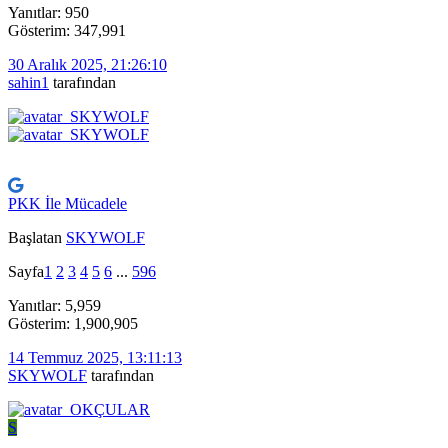
Yanıtlar: 950
Gösterim: 347,991
30 Aralık 2025, 21:26:10
sahin1
tarafından
PKK İle Mücadele
Başlatan
SKYWOLF
Sayfa
1
2
3
4
5
6
...
596
Yanıtlar: 5,959
Gösterim: 1,900,905
14 Temmuz 2025, 13:11:13
SKYWOLF
tarafından
S