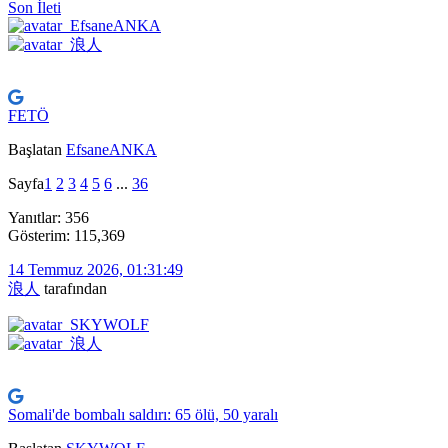
Son İleti
FETÖ
Başlatan
EfsaneANKA
Sayfa
1
2
3
4
5
6
...
36
Yanıtlar: 356
Gösterim: 115,369
14 Temmuz 2026, 01:31:49
浪人
tarafından
Somali'de bombalı saldırı: 65 ölü, 50 yaralı