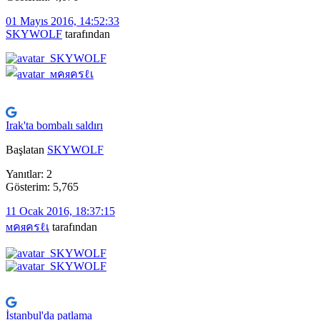
01 Mayıs 2016, 14:52:33
SKYWOLF
tarafından
Irak'ta bombalı saldırı
Başlatan
SKYWOLF
Yanıtlar: 2
Gösterim: 5,765
11 Ocak 2016, 18:37:15
мคяครℓเ
tarafından
İstanbul'da patlama