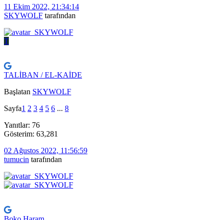
11 Ekim 2022, 21:34:14
SKYWOLF
tarafından
T
TALİBAN / EL-KAİDE
Başlatan
SKYWOLF
Sayfa
1
2
3
4
5
6
...
8
Yanıtlar: 76
Gösterim: 63,281
02 Ağustos 2022, 11:56:59
tumucin
tarafından
Boko Haram