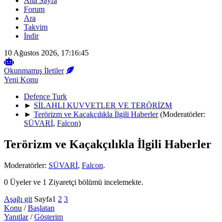
Ana Sayfa
Forum
Ara
Takvim
İndir
10 Ağustos 2026, 17:16:45
Okunmamış İletiler
Yeni Konu
Defence Turk
►
SİLAHLI KUVVETLER VE TERÖRİZM
►
Terörizm ve Kaçakçılıkla İlgili Haberler
(Moderatörler:
SÜVARİ
,
Falcon
)
Terörizm ve Kaçakçılıkla İlgili Haberler
Moderatörler:
SÜVARİ
,
Falcon
.
0 Üyeler ve 1 Ziyaretçi bölümü incelemekte.
Aşağı git
Sayfa
1
2
3
Konu
/
Başlatan
Yanıtlar
/
Gösterim