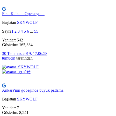
Fırat Kalkanı Operasyonu
Başlatan
SKYWOLF
Sayfa
1
2
3
4
5
6
...
55
Yanıtlar: 542
Gösterim: 165,334
30 Temmuz 2019, 17:06:58
tumucin
tarafından
Ankara'nın göbeğinde büyük patlama
Başlatan
SKYWOLF
Yanıtlar: 7
Gösterim: 8,541