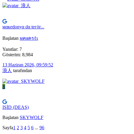
мαкedonуα dα teгöг...
Başlatan
мคяครℓเ
Yanıtlar: 7
Gösterim: 8,984
13 Haziran 2026, 09:59:52
浪人
tarafından
S
IŞİD (DEAŞ)
Başlatan
SKYWOLF
Sayfa
1
2
3
4
5
6
...
96