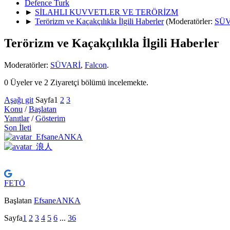
Defence Turk
►
SİLAHLI KUVVETLER VE TERÖRİZM
►
Terörizm ve Kaçakçılıkla İlgili Haberler
(Moderatörler:
SÜV
Terörizm ve Kaçakçılıkla İlgili Haberler
Moderatörler:
SÜVARİ
,
Falcon
.
0 Üyeler ve 2 Ziyaretçi bölümü incelemekte.
Aşağı git
Sayfa
1
2
3
Konu
/
Başlatan
Yanıtlar
/
Gösterim
Son İleti
FETÖ
Başlatan
EfsaneANKA
Sayfa
1
2
3
4
5
6
...
36