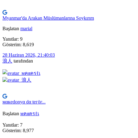
Myanmar'da Arakan Müslümanlarına Soykırım
Başlatan
marial
Yanıtlar: 9
Gösterim: 8,619
28 Haziran 2026, 21:40:03
浪人
tarafından
мαкedonуα dα teгöг...
Başlatan
мคяครℓเ
Yanıtlar: 7
Gösterim: 8,977