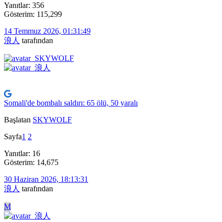
Yanıtlar: 356
Gösterim: 115,299
14 Temmuz 2026, 01:31:49
浪人
tarafından
Somali'de bombalı saldırı: 65 ölü, 50 yaralı
Başlatan
SKYWOLF
Sayfa
1
2
Yanıtlar: 16
Gösterim: 14,675
30 Haziran 2026, 18:13:31
浪人
tarafından
M