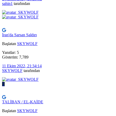
sahin1
tarafından
İran'da Sarsan Saldırı
Başlatan
SKYWOLF
Yanıtlar: 5
Gösterim: 7,789
11 Ekim 2022, 21:34:14
SKYWOLF
tarafından
T
TALİBAN / EL-KAİDE
Başlatan
SKYWOLF