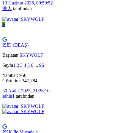
13 Haziran 2026, 09:59:52
浪人
tarafından
S
IŞİD (DEAŞ)
Başlatan
SKYWOLF
Sayfa
1
2
3
4
5
6
...
96
Yanıtlar: 950
Gösterim: 347,784
30 Aralık 2025, 21:26:10
sahin1
tarafından
PKK İle Mücadele