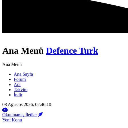
Ana Menü
Defence Turk
Ana Menü
Ana Sayfa
Forum
Ara
Takvim
İndir
08 Ağustos 2026, 02:46:10
Okunmamış İletiler
Yeni Konu