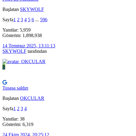
Başlatan
SKYWOLF
Sayfa
1
2
3
4
5
6
...
596
Yanıtlar: 5,959
Gösterim: 1,898,938
14 Temmuz 2025, 13:11:13
SKYWOLF
tarafından
S
Tusaşa saldırı
Başlatan
OKÇULAR
Sayfa
1
2
3
4
Yanıtlar: 38
Gösterim: 6,319
24 Ekim 2024, 20:25:12