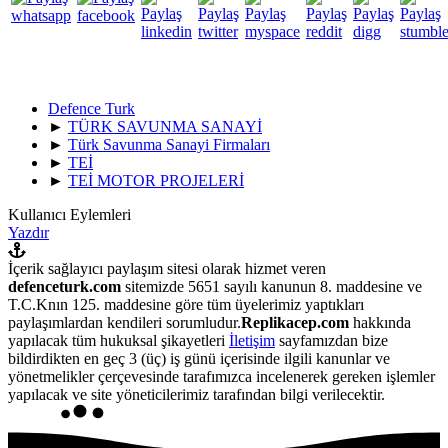
Defence Turk
►
TÜRK SAVUNMA SANAYİ
►
Türk Savunma Sanayi Firmaları
►
TEİ
►
TEİ MOTOR PROJELERİ
Kullanıcı Eylemleri
Yazdır
İçerik sağlayıcı paylaşım sitesi olarak hizmet veren
defenceturk.com
sitemizde 5651 sayılı kanunun 8. maddesine ve
T.C.Knın 125. maddesine göre tüm üyelerimiz yaptıkları
paylaşımlardan kendileri sorumludur.
Replikacep.com
hakkında
yapılacak tüm hukuksal şikayetleri
İletişim
sayfamızdan bize
bildirdikten en geç 3 (üç) iş günü içerisinde ilgili kanunlar ve
yönetmelikler çerçevesinde tarafımızca incelenerek gereken işlemler
yapılacak ve site yöneticilerimiz tarafından bilgi verilecektir.