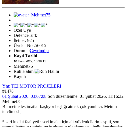
Özel Üye
DefenceTurk
İletiler: 925
Üyeler No :56015
Durumu:
Çevrimdışı
Kayıt Tarihi
10 Ekim 2022, 10:38:11
Mehmet75
Ruh Halim
Kayıtlı
Ynt: TEİ MOTOR PROJELERİ
#1478
01 Şubat 2026, 03:07:08
Son düzenlenme
: 01 Şubat 2026, 11:16:32
Mehmet75
Bu metne teslimatlar başlıyor başlığı atmak çok yanıltıcı. Metnin
tercümesi ;
* seri imalat faaliyeti : seri imalat için alt yüklenicilerin tespiti, son
montaj hattının yerinin ve iş akışının planlanması , belki kurulumlar