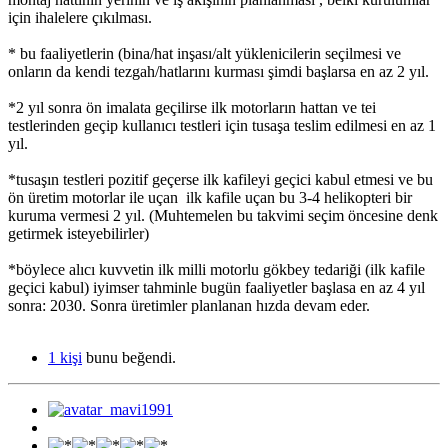
için ihalelere çıkılması.
* bu faaliyetlerin (bina/hat inşası/alt yüklenicilerin seçilmesi ve
onların da kendi tezgah/hatlarını kurması şimdi başlarsa en az 2 yıl.
*2 yıl sonra ön imalata geçilirse ilk motorların hattan ve tei
testlerinden geçip kullanıcı testleri için tusaşa teslim edilmesi en az 1
yıl.
*tusaşın testleri pozitif geçerse ilk kafileyi geçici kabul etmesi ve bu
ön üretim motorlar ile uçan ilk kafile uçan bu 3-4 helikopteri bir
kuruma vermesi 2 yıl. (Muhtemelen bu takvimi seçim öncesine denk
getirmek isteyebilirler)
*böylece alıcı kuvvetin ilk milli motorlu gökbey tedariği (ilk kafile
geçici kabul) iyimser tahminle bugün faaliyetler başlasa en az 4 yıl
sonra: 2030. Sonra üretimler planlanan hızda devam eder.
1 kişi
bunu beğendi.