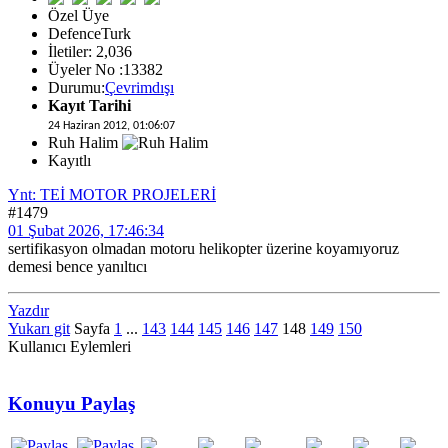
Özel Üye
DefenceTurk
İletiler: 2,036
Üyeler No :13382
Durumu:
Çevrimdışı
Kayıt Tarihi
24 Haziran 2012, 01:06:07
Ruh Halim
Kayıtlı
Ynt: TEİ MOTOR PROJELERİ
#1479
01 Şubat 2026, 17:46:34
sertifikasyon olmadan motoru helikopter üzerine koyamıyoruz
demesi bence yanıltıcı
Yazdır
Yukarı git
Sayfa
1
...
143
144
145
146
147
148
149
150
Kullanıcı Eylemleri
Konuyu Paylaş