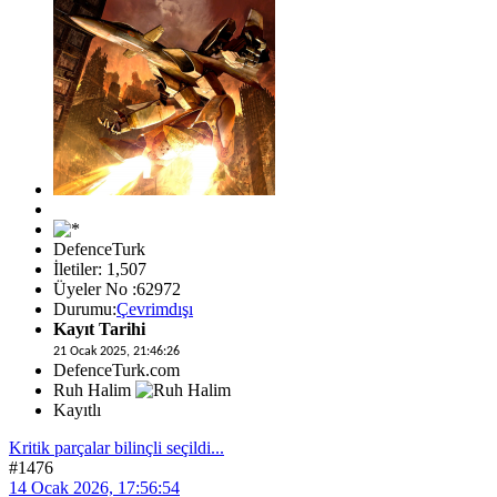
DefenceTurk
İletiler: 1,507
Üyeler No :62972
Durumu:
Çevrimdışı
Kayıt Tarihi
21 Ocak 2025, 21:46:26
DefenceTurk.com
Ruh Halim
Kayıtlı
Kritik parçalar bilinçli seçildi...
#1476
14 Ocak 2026, 17:56:54