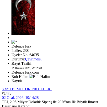
DefenceTurk
İletiler: 238
Üyeler No :64035
Durumu:
Çevrimdışı
Kayıt Tarihi
11 Haziran 2025, 22:16:20
DefenceTurk.com
Ruh Halim
Kayıtlı
Ynt: TEİ MOTOR PROJELERİ
#1473
02 Ocak 2026, 19:14:28
TEI, 2.95 Milyar Dolarlık Sipariş ile 2026'nın İlk Büyük İhracat
Başarısını Kazandı