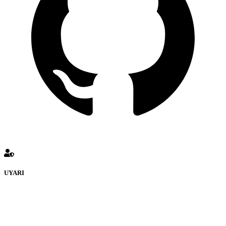
UYARI
defenceturk Forumuna eklenen ve farklı sitelere yönlendiren
bağlantı adreslerinden (linklerden) www.defenceturk.com sorumlu
tutulamaz. İnternet sitemizde, kaynak ya da bağlantı adresi(link)
göstermeksizin izinsiz bir şekilde yapılan her türlü haber ve bilgi