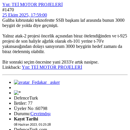
Ynt: TEİ MOTOR PROJELERİ
#1470
25 Ekim 2025, 17:59:00
Galiba kıbrustaki teknofestte SSB başkanı laf arasında bunun 3000
beygiri de yolda diye geçmişti.
Yalnız atak-2 projesi öncelik açısından biraz ötelendiğinden ve t-925
projesi de son haliyle ağırlık olarak eh-101 yerine t-70'e
yakınsasığından dolayı sanıyorum 3000 beygirin hedef zamanı da
biraz ötelenmiş olabilir.
Bir sonraki seçim öncesine yani 2033'e artık nasipse.
Linkback:
Ynt: TEİ MOTOR PROJELERİ
DefenceTurk
İletiler: 77
Üyeler No :60798
Durumu:
Çevrimdışı
Kayıt Tarihi
08 Haziran 2023, 01:25:28
DefenceTurk.com