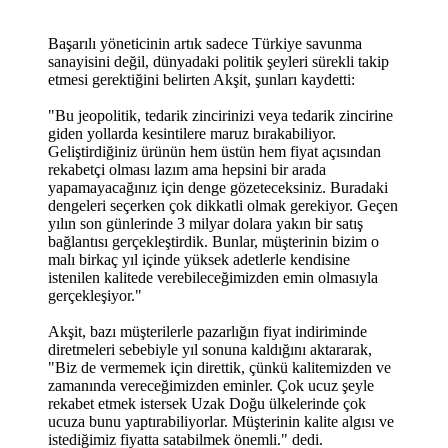
Başarılı yöneticinin artık sadece Türkiye savunma
sanayisini değil, dünyadaki politik şeyleri sürekli takip
etmesi gerektiğini belirten Akşit, şunları kaydetti:
"Bu jeopolitik, tedarik zincirinizi veya tedarik zincirine
giden yollarda kesintilere maruz bırakabiliyor.
Geliştirdiğiniz ürünün hem üstün hem fiyat açısından
rekabetçi olması lazım ama hepsini bir arada
yapamayacağınız için denge gözeteceksiniz. Buradaki
dengeleri seçerken çok dikkatli olmak gerekiyor. Geçen
yılın son günlerinde 3 milyar dolara yakın bir satış
bağlantısı gerçekleştirdik. Bunlar, müşterinin bizim o
malı birkaç yıl içinde yüksek adetlerle kendisine
istenilen kalitede verebileceğimizden emin olmasıyla
gerçekleşiyor."
Akşit, bazı müşterilerle pazarlığın fiyat indiriminde
diretmeleri sebebiyle yıl sonuna kaldığını aktararak,
"Biz de vermemek için direttik, çünkü kalitemizden ve
zamanında vereceğimizden eminler. Çok ucuz şeyle
rekabet etmek istersek Uzak Doğu ülkelerinde çok
ucuza bunu yaptırabiliyorlar. Müşterinin kalite algısı ve
istediğimiz fiyatta satabilmek önemli." dedi.