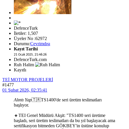
DefenceTurk
İletiler: 1,507
Üyeler No :62972
Durumu:
Çevrimdışı
Kayıt Tarihi
21 Ocak 2025, 21:46:26
DefenceTurk.com
Ruh Halim
Kayıtlı
TEİ MOTOR PROJELERİ
#1477
01 Şubat 2026, 02:35:41
Alıntı Yap
🇹🇷TS1400'de seri üretim teslimatları
başlıyor.
🔸TEI Genel Müdürü Akşit: "TS1400 seri üretime
başladı, seri üretim teslimatları da bu yıl başlayacak ama
sertifikasyon bitmeden GÖKBEY'in üstüne konulup