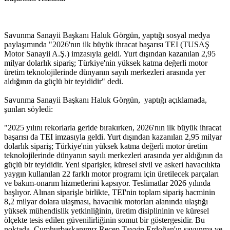
Savunma Sanayii Başkanı Haluk Görgün, yaptığı sosyal medya
paylaşımında "2026'nın ilk büyük ihracat başarısı TEI (TUSAŞ
Motor Sanayii A.Ş.) imzasıyla geldi. Yurt dışından kazanılan 2,95
milyar dolarlık sipariş; Türkiye'nin yüksek katma değerli motor
üretim teknolojilerinde dünyanın sayılı merkezleri arasında yer
aldığının da güçlü bir teyididir" dedi.
Savunma Sanayii Başkanı Haluk Görgün, yaptığı açıklamada,
şunları söyledi:
"2025 yılını rekorlarla geride bırakırken, 2026'nın ilk büyük ihracat
başarısı da TEI imzasıyla geldi. Yurt dışından kazanılan 2,95 milyar
dolarlık sipariş; Türkiye'nin yüksek katma değerli motor üretim
teknolojilerinde dünyanın sayılı merkezleri arasında yer aldığının da
güçlü bir teyididir. Yeni siparişler, küresel sivil ve askeri havacılıkta
yaygın kullanılan 22 farklı motor programı için üretilecek parçaları
ve bakım-onarım hizmetlerini kapsıyor. Teslimatlar 2026 yılında
başlıyor. Alınan siparişle birlikte, TEI'nin toplam sipariş hacminin
8,2 milyar dolara ulaşması, havacılık motorları alanında ulaştığı
yüksek mühendislik yetkinliğinin, üretim disiplininin ve küresel
ölçekte tesis edilen güvenilirliğinin somut bir göstergesidir. Bu
noktada, Cumhurbaşkanımız Recep Tayyip Erdoğan'ın savunma ve