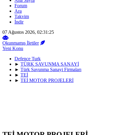
Ana Sayfa
Forum
Ara
Takvim
İndir
07 Ağustos 2026, 02:31:25
Okunmamış İletiler
Yeni Konu
Defence Turk
►
TÜRK SAVUNMA SANAYİ
►
Türk Savunma Sanayi Firmaları
►
TEİ
►
TEİ MOTOR PROJELERİ
TEİ MOTOR PROJELERİ