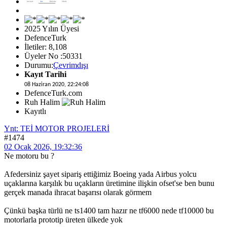
2025 Yılın Üyesi
DefenceTurk
İletiler: 8,108
Üyeler No :50331
Durumu:
Çevrimdışı
Kayıt Tarihi
08 Haziran 2020, 22:24:08
DefenceTurk.com
Ruh Halim
Kayıtlı
Ynt: TEİ MOTOR PROJELERİ
#1474
02 Ocak 2026, 19:32:36
Ne motoru bu ?
Afedersiniz şayet sipariş ettiğimiz Boeing yada Airbus yolcu
uçaklarına karşılık bu uçakların üretimine ilişkin ofset'se ben bunu
gerçek manada ihracat başarısı olarak görmem
Çünkü başka türlü ne ts1400 tam hazır ne tf6000 nede tf10000 bu
motorlarla prototip üreten ülkede yok