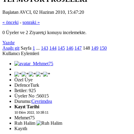
Başlatan AVCI, 02 Haziran 2010, 15:47:20
« önceki
-
sonraki »
0 Üyeler ve 2 Ziyaretçi konuyu incelemekte.
Yazdır
Aşağı git
Sayfa
1
...
143
144
145
146
147
148
149
150
Kullanıcı Eylemleri
Özel Üye
DefenceTurk
İletiler: 925
Üyeler No :56015
Durumu:
Çevrimdışı
Kayıt Tarihi
10 Ekim 2022, 10:38:11
Mehmet75
Ruh Halim
Kayıtlı