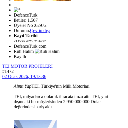
DefenceTurk
İletiler: 1,507
Üyeler No :62972
Durumu:
Çevrimdışı
Kayıt Tarihi
21 Ocak 2025, 21:46:26
DefenceTurk.com
Ruh Halim
Kayıtlı
TEİ MOTOR PROJELERİ
#1472
02 Ocak 2026, 19:13:36
Alıntı Yap
TEI. Türkiye'nin Milli Motorlari.
TEI, milyarlarca dolarlık ihracata imza attı. ΤΕΙ, yurt
dışındaki bir müşterisinden 2.950.000.000 Dolar
değerinde sipariş aldı.