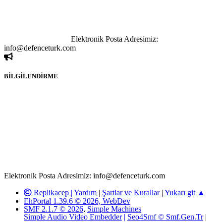
paylaşımı yasaktır. Forumumuzda izinsiz ve kaynak göstermeksizin
yapılan haber ve bilgi paylaşımlarından sadece eylemi gerçekleştiren
kişi sorumludur. Bu durumun mağduriyet yaratması hâlinde hak
sahibi olan kişi, kişiler ya da kurumların, bizlerle iletişime geçmesini
ivedilikle rica ederiz.
Elektronik Posta Adresimiz:
info@defenceturk.com
BİLGİLENDİRME
Rom ve medya haber sitesi olarak hizmet veren
www.defenceturk.com'
da, 5651 Sayılı Kanunun 8. Maddesine ve
T.C.K'nın 125. Maddesine göre, yapılan gönderi (konu, yorum)
paylaşımlarının tüm sorumluluğu forum üyelerimize aittir.
defenceturk Forumuna iletilecek olan şikayetler, elektronik posta
adresimize gönderildikten en geç üç (3) iş günü içerisinde, ilgili
kanunlar ve yönetmelikler çerçevesinde tarafımızca incelenerek site
yöneticilerimiz tarafından gereken çalışmaların yapılmasının
ardından ilgili kişi ya da kuruma yazılı açıklama yapılacaktır.
Elektronik Posta Adresimiz: info@defenceturk.com
Replikacep |
Yardım
|
Şartlar ve Kurallar
|
Yukarı git ▲
EhPortal 1.39.6 © 2026, WebDev
SMF 2.1.7 © 2026
,
Simple Machines
Simple Audio Video Embedder
|
Seo4Smf © Smf.Gen.Tr
|