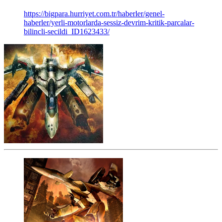
https://bigpara.hurriyet.com.tr/haberler/genel-
haberler/yerli-motorlarda-sessiz-devrim-kritik-parcalar-
bilincli-secildi_ID1623433/