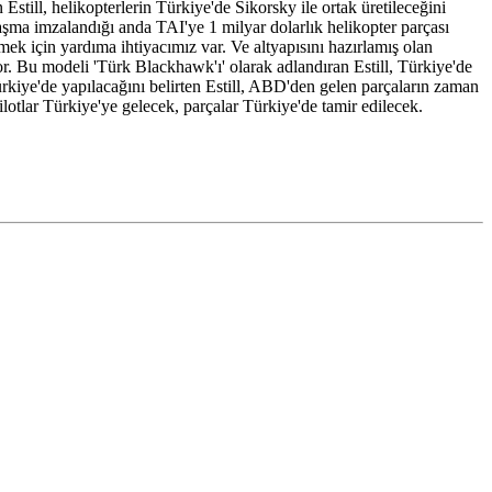
still, helikopterlerin Türkiye'de Sikorsky ile ortak üretileceğini
laşma imzalandığı anda TAI'ye 1 milyar dolarlık helikopter parçası
etmek için yardıma ihtiyacımız var. Ve altyapısını hazırlamış olan
yor. Bu modeli 'Türk Blackhawk'ı' olarak adlandıran Estill, Türkiye'de
Türkiye'de yapılacağını belirten Estill, ABD'den gelen parçaların zaman
pilotlar Türkiye'ye gelecek, parçalar Türkiye'de tamir edilecek.