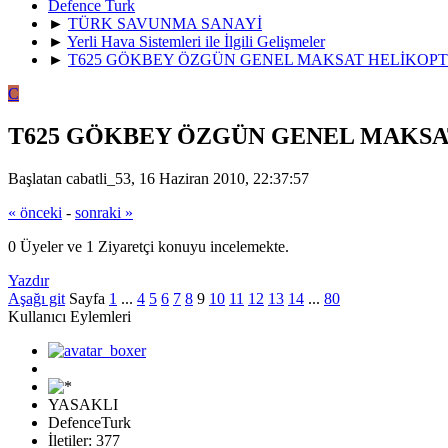
Defence Turk
►
TÜRK SAVUNMA SANAYİ
►
Yerli Hava Sistemleri ile İlgili Gelişmeler
►
T625 GÖKBEY ÖZGÜN GENEL MAKSAT HELİKOPT
C
T625 GÖKBEY ÖZGÜN GENEL MAKSA
Başlatan cabatli_53, 16 Haziran 2010, 22:37:57
« önceki
-
sonraki »
0 Üyeler ve 1 Ziyaretçi konuyu incelemekte.
Yazdır
Aşağı git
Sayfa
1
...
4
5
6
7
8
9
10
11
12
13
14
...
80
Kullanıcı Eylemleri
YASAKLI
DefenceTurk
İletiler: 377