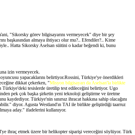
Yani, "Sikorsky görev bilgisayarını vermeyecek" diye bir şey
rını başkasından almaya ihtiyacı olur mu?.. Efendiler?.. Kime
yle.. Hatta Sikorsky Aselsan süitini o kadar beğendi ki, bunu
buna izin vermeyecek.
oyuncusu yapacaklarını belirtiyor.Rossini, Türkiye'ye önerdikleri
eceğine dikkat çekerken, "
Misyon bilgisayarı da Aselsan'la birlikte
ürkiye'deki tesislerde üretilip test edileceğini belirtiyor. Ugo
en pek çok başka şirketin yeni teknoloji geliştirme ve üretme
unu kaydediyor. Türkiye'nin sınırsız ihracat hakkına sahip olacağını
ilir." diyor. Agusta Westland'ın TAI ile birlikte geliştirdiği taarruz
lmaya aday." ifadelerini kullanıyor.
ye ihraç etmek üzere bir helikopter siparişi vereceğini söylüyor. Türk