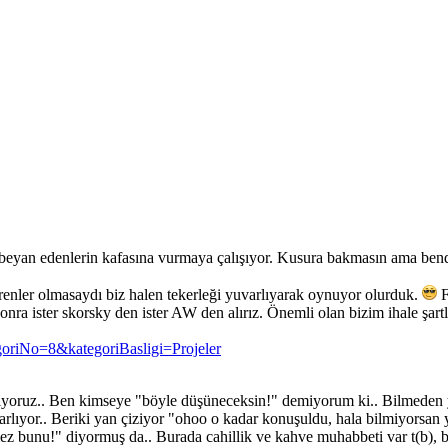
r beyan edenlerin kafasına vurmaya çalışıyor. Kusura bakmasın ama bende
irenler olmasaydı biz halen tekerleği yuvarlıyarak oynuyor olurduk.
F
onra ister skorsky den ister AW den alırız. Önemli olan bizim ihale şart
egoriNo=8&kategoriBasligi=Projeler
ştiriyoruz.. Ben kimseye "böyle düşüneceksin!" demiyorum ki.. Bilmede
krarlıyor.. Beriki yan çiziyor "ohoo o kadar konuşuldu, hala bilmiyorsan
z bunu!" diyormuş da.. Burada cahillik ve kahve muhabbeti var t(b), baş