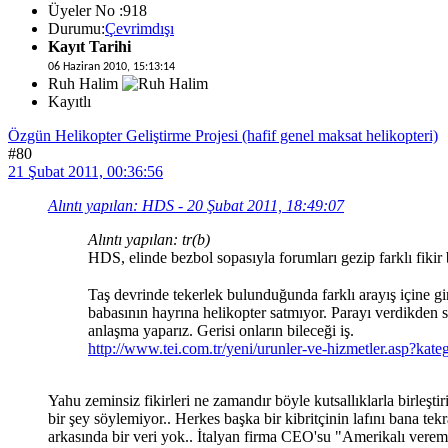
Üyeler No :918
Durumu:
Çevrimdışı
Kayıt Tarihi
06 Haziran 2010, 15:13:14
Ruh Halim
Kayıtlı
Özgün Helikopter Geliştirme Projesi (hafif genel maksat helikopteri)
#80
21 Şubat 2011, 00:36:56
Alıntı yapılan: HDS - 20 Şubat 2011, 18:49:07
Alıntı yapılan: tr(b)
HDS, elinde bezbol sopasıyla forumları gezip farklı fiki
Taş devrinde tekerlek bulunduğunda farklı arayış içine g
babasının hayrına helikopter satmıyor. Parayı verdikden s
anlaşma yaparız. Gerisi onların bileceği iş.
http://www.tei.com.tr/yeni/urunler-ve-hizmetler.asp?kat
Yahu zeminsiz fikirleri ne zamandır böyle kutsallıklarla birle
bir şey söylemiyor.. Herkes başka bir kibritçinin lafını bana te
arkasında bir veri yok.. İtalyan firma CEO'su "Amerikalı vereme