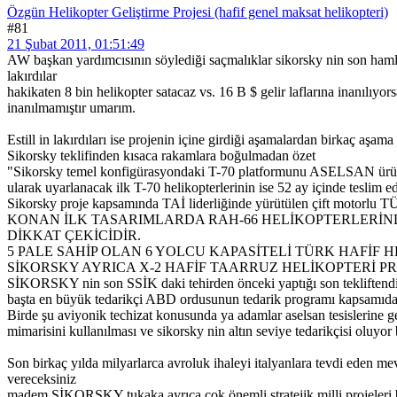
Özgün Helikopter Geliştirme Projesi (hafif genel maksat helikopteri)
#81
21 Şubat 2011, 01:51:49
AW başkan yardımcısının söylediği saçmalıklar sikorsky nin son hamles
lakırdılar
hakikaten 8 bin helikopter satacaz vs. 16 B $ gelir laflarına inanılıyo
inanılmamıştır umarım.
Estill in lakırdıları ise projenin içine girdiği aşamalardan birkaç aşama
Sikorsky teklifinden kısaca rakamlara boğulmadan özet
"Sikorsky temel konfigürasyondaki T-70 platformunu ASELSAN ürünü av
ularak uyarlanacak ilk T-70 helikopterlerinin ise 52 ay içinde teslim 
Sikorsky proje kapsamında TAİ liderliğinde yürütülen çift mot
KONAN İLK TASARIMLARDA RAH-66 HELİKOPTERLERİNDE
DİKKAT ÇEKİCİDİR.
5 PALE SAHİP OLAN 6 YOLCU KAPASİTELİ TÜRK HAFİF 
SİKORSKY AYRICA X-2 HAFİF TAARRUZ HELİKOPTERİ P
SİKORSKY nin son SSİK daki tehirden önceki yaptığı son tekliftendir
başta en büyük tedarikçi ABD ordusunun tedarik programı kapsamıda da
Birde şu aviyonik techizat konusunda ya adamlar aselsan tesislerine gel
mimarisini kullanılması ve sikorsky nin altın seviye tedarikçisi oluyo
Son birkaç yılda milyarlarca avroluk ihaleyi italyanlara tevdi eden m
vereceksiniz
madem SİKORSKY tukaka ayrıca çok önemli stratejik milli projeleri ba