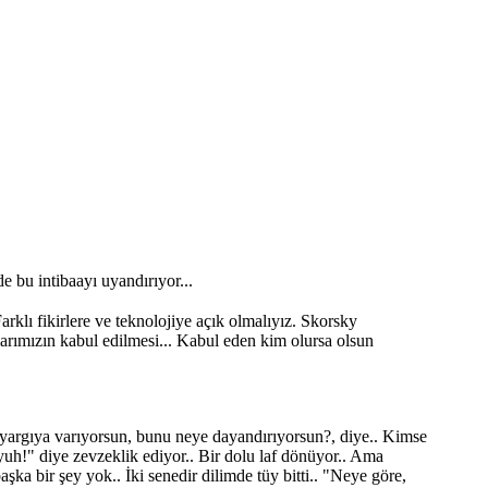
 bu intibaayı uyandırıyor...
arklı fikirlere ve teknolojiye açık olmalıyız. Skorsky
larımızın kabul edilmesi... Kabul eden kim olursa olsun
n yargıya varıyorsun, bunu neye dayandırıyorsun?, diye.. Kimse
 yuh!" diye zevzeklik ediyor.. Bir dolu laf dönüyor.. Ama
ka bir şey yok.. İki senedir dilimde tüy bitti.. "Neye göre,