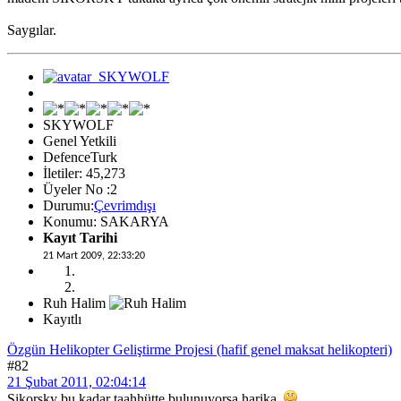
Saygılar.
SKYWOLF
Genel Yetkili
DefenceTurk
İletiler: 45,273
Üyeler No :2
Durumu:
Çevrimdışı
Konumu: SAKARYA
Kayıt Tarihi
21 Mart 2009, 22:33:20
Ruh Halim
Kayıtlı
Özgün Helikopter Geliştirme Projesi (hafif genel maksat helikopteri)
#82
21 Şubat 2011, 02:04:14
Sikorsky bu kadar taahhütte bulunuyorsa harika.