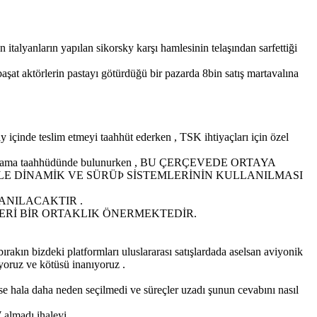
talyanların yapılan sikorsky karşı hamlesinin telaşından sarfettiği
başat aktörlerin pastayı götürdüğü bir pazarda 8bin satış martavalına
çinde teslim etmeyi taahhüt ederken , TSK ihtiyaçları için özel
ği sağlama taahhüdünde bulunurken , BU ÇERÇEVEDE ORTAYA
LE DİNAMİK VE SÜRÜÞ SİSTEMLERİNİN KULLANILMASI
ANILACAKTIR .
ZERİ BİR ORTAKLIK ÖNERMEKTEDİR.
ırakın bizdeki platformları uluslararası satışlardada aselsan aviyonik
ıyoruz ve kötüsü inanıyoruz .
se hala daha neden seçilmedi ve süreçler uzadı şunun cevabını nasıl
almadı ihaleyi .