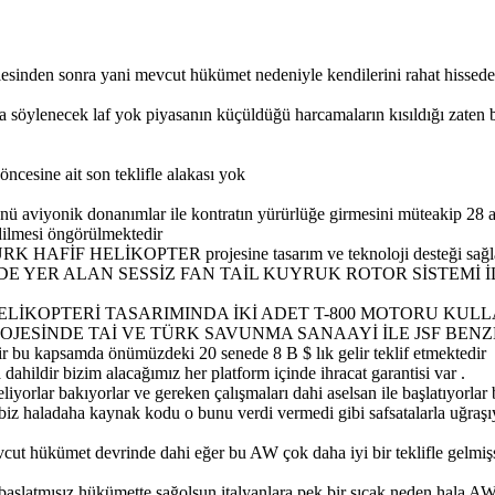
inden sonra yani mevcut hükümet nedeniyle kendilerini rahat hisseden i
rsa söylenecek laf yok piyasanın küçüldüğü harcamaların kısıldığı zaten 
 öncesine ait son teklifle alakası yok
iyonik donanımlar ile kontratın yürürlüğe girmesini müteakip 28 ay i
edilmesi öngörülmektedir
orlu TÜRK HAFİF HELİKOPTER projesine tasarım ve teknoloji deste
 YER ALAN SESSİZ FAN TAİL KUYRUK ROTOR SİSTEMİ İ
HELİKOPTERİ TASARIMINDA İKİ ADET T-800 MOTORU KULL
ROJESİNDE TAİ VE TÜRK SAVUNMA SANAAYİ İLE JSF BEN
 bu kapsamda önümüzdeki 20 senede 8 B $ lık gelir teklif etmektedir
hildir bizim alacağımız her platform içinde ihracat garantisi var .
iyorlar bakıyorlar ve gereken çalışmaları dahi aselsan ile başlatıyorlar b
r biz haladaha kaynak kodu o bunu verdi vermedi gibi safsatalarla uğraş
evcut hükümet devrinde dahi eğer bu AW çok daha iyi bir teklifle gelmiş
şlatmışız hükümette sağolsun italyanlara pek bir sıcak neden hala AW 