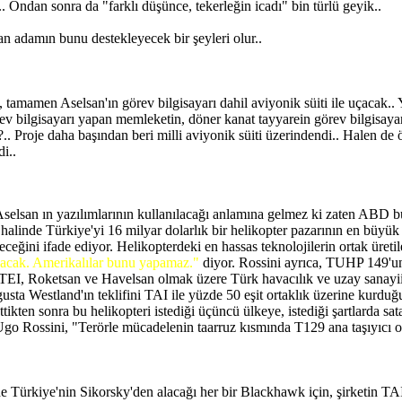
.. Ondan sonra da "farklı düşünce, tekerleğin icadı" bin türlü geyik..
an adamın bunu destekleyecek bir şeyleri olur..
mamen Aselsan'ın görev bilgisayarı dahil aviyonik süiti ile uçacak.. 
rev bilgisayarı yapan memleketin, döner kanat tayyarein görev bilgisaya
 Proje daha başından beri milli aviyonik süiti üzerindendi.. Halen de ö
i..
Aselsan ın yazılımlarının kullanılacağı anlamına gelmez ki zaten ABD 
linde Türkiye'yi 16 milyar dolarlık bir helikopter pazarının en büyük 
ğini ifade ediyor. Helikopterdeki en hassas teknolojilerin ortak üretil
olacak. Amerikalılar bunu yapamaz."
diyor. Rossini ayrıca, TUHP 149'un T
I, Roketsan ve Havelsan olmak üzere Türk havacılık ve uzay sanayiind
gusta Westland'ın teklifini TAI ile yüzde 50 eşit ortaklık üzerine kurduğ
tikten sonra bu helikopteri istediği üçüncü ülkeye, istediği şartlarda satab
 Ugo Rossini, "Terörle mücadelenin taarruz kısmında T129 ana taşıyıcı o
 Türkiye'nin Sikorsky'den alacağı her bir Blackhawk için, şirketin TAI'