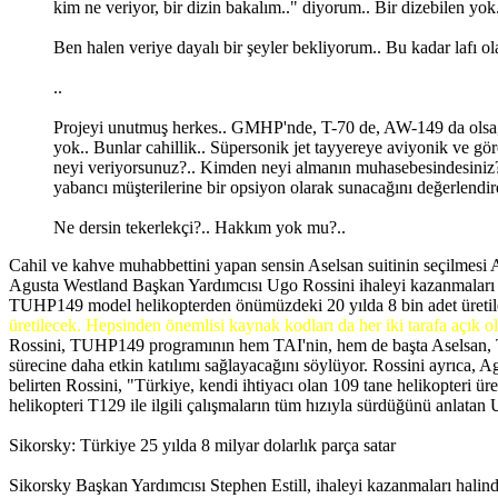
kim ne veriyor, bir dizin bakalım.." diyorum.. Bir dizebilen yok
Ben halen veriye dayalı bir şeyler bekliyorum.. Bu kadar lafı ol
..
Projeyi unutmuş herkes.. GMHP'nde, T-70 de, AW-149 da olsa, ta
yok.. Bunlar cahillik.. Süpersonik jet tayyereye aviyonik ve gö
neyi veriyorsunuz?.. Kimden neyi almanın muhasebesindesiniz?..
yabancı müşterilerine bir opsiyon olarak sunacağını değerlendird
Ne dersin tekerlekçi?.. Hakkım yok mu?..
Cahil ve kahve muhabbettini yapan sensin Aselsan suitinin seçilmesi 
Agusta Westland Başkan Yardımcısı Ugo Rossini ihaleyi kazanmaları ha
TUHP149 model helikopterden önümüzdeki 20 yılda 8 bin adet üretilece
üretilecek. Hepsinden önemlisi kaynak kodları da her iki tarafa açık 
Rossini, TUHP149 programının hem TAI'nin, hem de başta Aselsan, TE
sürecine daha etkin katılımı sağlayacağını söylüyor. Rossini ayrıca, A
belirten Rossini, "Türkiye, kendi ihtiyacı olan 109 tane helikopteri üret
helikopteri T129 ile ilgili çalışmaların tüm hızıyla sürdüğünü anlatan
Sikorsky: Türkiye 25 yılda 8 milyar dolarlık parça satar
Sikorsky Başkan Yardımcısı Stephen Estill, ihaleyi kazanmaları halinde