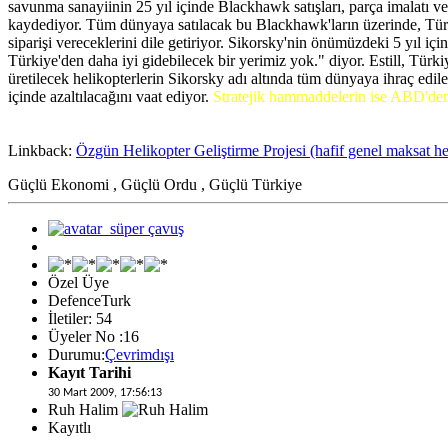
savunma sanayiinin 25 yıl içinde Blackhawk satışları, parça imalatı ve 
kaydediyor. Tüm dünyaya satılacak bu Blackhawk'ların üzerinde, Türkiye
siparişi vereceklerini dile getiriyor. Sikorsky'nin önümüzdeki 5 yıl için
Türkiye'den daha iyi gidebilecek bir yerimiz yok." diyor. Estill, Türki
üretilecek helikopterlerin Sikorsky adı altında tüm dünyaya ihraç edile
içinde azaltılacağını vaat ediyor.
Stratejik hammaddelerin ise ABD'den
Linkback:
Özgün Helikopter Geliştirme Projesi (hafif genel maksat he
Güçlü Ekonomi , Güçlü Ordu , Güçlü Türkiye
Özel Üye
DefenceTurk
İletiler: 54
Üyeler No :16
Durumu:
Çevrimdışı
Kayıt Tarihi
30 Mart 2009, 17:56:13
Ruh Halim
Kayıtlı