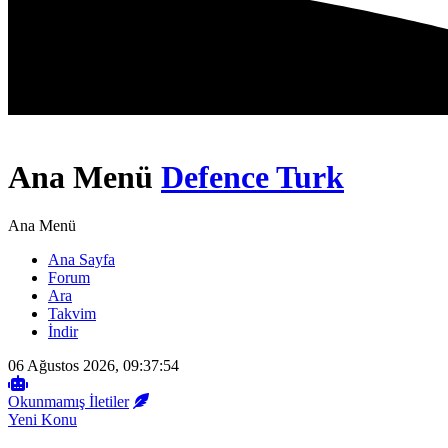
Ana Menü
Defence Turk
Ana Menü
Ana Sayfa
Forum
Ara
Takvim
İndir
06 Ağustos 2026, 09:37:54
Okunmamış İletiler
Yeni Konu