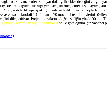
sağlanacak hizmetlerden 8 milyar dolar gelir elde edeceğini vurgulayan E
'de üretildiğine dair bilgi yer alacağını dile getiren Estill ayrıca, an
 12 milyar dolarlık sipariş aldığını anlatan Estill, "Bu helikopterleri ür
ye'ye en son teknoloji ürünü olan T-70 modelini teklif ettiklerini söylü
ceğini dile getiriyor. Projenin ortalarına doğru işçiliğin yüzde 90'ının 
 gelmeye devam edeceğini belirtiyor. E
still'e göre eğitim için yabancı 
likopteri)