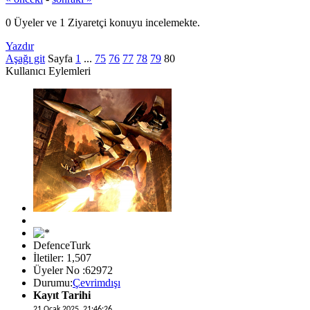
0 Üyeler ve 1 Ziyaretçi konuyu incelemekte.
Yazdır
Aşağı git
Sayfa
1
...
75
76
77
78
79
80
Kullanıcı Eylemleri
DefenceTurk
İletiler: 1,507
Üyeler No :62972
Durumu:
Çevrimdışı
Kayıt Tarihi
21 Ocak 2025, 21:46:26