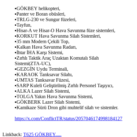
▪GÖKBEY helikopteri,
▪Panter ve Boran obüsleri,
▪TRLG-230 ve Sungur füzeleri,
▪Tayfun,
▪Hisar-A ve Hisar-O Hava Savunma füze sistemleri,
▪KORKUT Hava Savunma Silah Sistemleri,
▪35 mm Modern Çekili Top,
▪Kalkan Hava Savunma Radarı,
▪İhtar İHA Karşı Sistemi,
▪Zırhlı Taktik Araç Uzaktan Komutalı Silah
Sistemi(ZTA-UC),
▪GEZGİN Uydu Terminali,
▪KARAOK Tanksavar Silahı,
▪UMTAS Tanksavar Füzesi,
▪SARP Kuleli Geliştirilmiş Zırhlı Personel Taşıyıcı,
▪ALKA Lazer Silah Sistemi,
▪TOLGA Yakın Hava Savunma Sistemi,
▪GÖKBERK Lazer Silah Sistemi,
▪Kamikaze Sürü Dron gibi muhtelif silah ve sistemler.
https://x.com/ConflictTR/status/2057046174998184127
Linkback:
T625 GÖKBEY.....