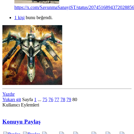
https://x.com/SavunmaSanayiST/status/207451689437202885
1 kişi
bunu beğendi.
Yazdır
Yukarı git
Sayfa
1
...
75
76
77
78
79
80
Kullanıcı Eylemleri
Konuyu Paylaş