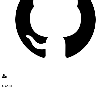
UYARI
defenceturk Forumuna eklenen ve farklı sitelere yönlendiren
bağlantı adreslerinden (linklerden) www.defenceturk.com sorumlu
tutulamaz. İnternet sitemizde, kaynak ya da bağlantı adresi(link)
göstermeksizin izinsiz bir şekilde yapılan her türlü haber ve bilgi