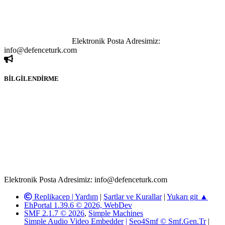
paylaşımı yasaktır. Forumumuzda izinsiz ve kaynak göstermeksizin
yapılan haber ve bilgi paylaşımlarından sadece eylemi gerçekleştiren
kişi sorumludur. Bu durumun mağduriyet yaratması hâlinde hak
sahibi olan kişi, kişiler ya da kurumların, bizlerle iletişime geçmesini
ivedilikle rica ederiz.
Elektronik Posta Adresimiz:
info@defenceturk.com
BİLGİLENDİRME
Rom ve medya haber sitesi olarak hizmet veren
www.defenceturk.com'
da, 5651 Sayılı Kanunun 8. Maddesine ve
T.C.K'nın 125. Maddesine göre, yapılan gönderi (konu, yorum)
paylaşımlarının tüm sorumluluğu forum üyelerimize aittir.
defenceturk Forumuna iletilecek olan şikayetler, elektronik posta
adresimize gönderildikten en geç üç (3) iş günü içerisinde, ilgili
kanunlar ve yönetmelikler çerçevesinde tarafımızca incelenerek site
yöneticilerimiz tarafından gereken çalışmaların yapılmasının
ardından ilgili kişi ya da kuruma yazılı açıklama yapılacaktır.
Elektronik Posta Adresimiz: info@defenceturk.com
Replikacep |
Yardım
|
Şartlar ve Kurallar
|
Yukarı git ▲
EhPortal 1.39.6 © 2026, WebDev
SMF 2.1.7 © 2026
,
Simple Machines
Simple Audio Video Embedder
|
Seo4Smf © Smf.Gen.Tr
|