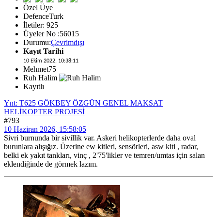
Özel Üye
DefenceTurk
İletiler: 925
Üyeler No :56015
Durumu:
Çevrimdışı
Kayıt Tarihi
10 Ekim 2022, 10:38:11
Mehmet75
Ruh Halim
Kayıtlı
Ynt: T625 GÖKBEY ÖZGÜN GENEL MAKSAT
HELİKOPTER PROJESİ
#793
10 Haziran 2026, 15:58:05
Sivri burnunda bir sivillik var. Askeri helikopterlerde daha oval
burunlara alışığız. Üzerine ew kitleri, sensörleri, asw kiti , radar,
belki ek yakıt tankları, vinç , 2'75'likler ve temren/umtas için salan
eklendiğinde de görmek lazım.