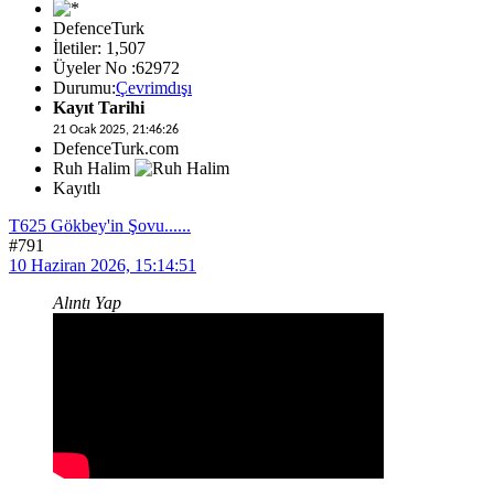
DefenceTurk
İletiler: 1,507
Üyeler No :62972
Durumu:
Çevrimdışı
Kayıt Tarihi
21 Ocak 2025, 21:46:26
DefenceTurk.com
Ruh Halim
Kayıtlı
T625 Gökbey'in Şovu......
#791
10 Haziran 2026, 15:14:51
Alıntı Yap