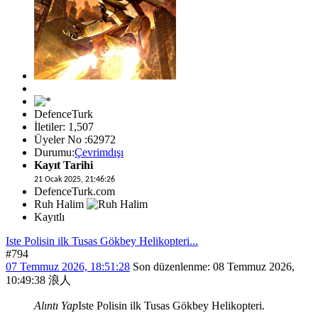
DefenceTurk
İletiler: 1,507
Üyeler No :62972
Durumu:
Çevrimdışı
Kayıt Tarihi
21 Ocak 2025, 21:46:26
DefenceTurk.com
Ruh Halim
Kayıtlı
Iste Polisin ilk Tusas Gökbey Helikopteri...
#794
07 Temmuz 2026, 18:51:28
Son düzenlenme
: 08 Temmuz 2026,
10:49:38 浪人
Alıntı Yap
Iste Polisin ilk Tusas Gökbey Helikopteri.