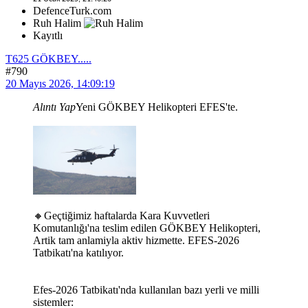
DefenceTurk.com
Ruh Halim
Kayıtlı
T625 GÖKBEY.....
#790
20 Mayıs 2026, 14:09:19
Alıntı Yap
Yeni GÖKBEY Helikopteri EFES'te.
🔸Geçtiğimiz haftalarda Kara Kuvvetleri
Komutanlığı'na teslim edilen GÖKBEY Helikopteri,
Artik tam anlamiyla aktiv hizmette. EFES-2026
Tatbikatı'na katılıyor.
Efes-2026 Tatbikatı'nda kullanılan bazı yerli ve milli
sistemler: