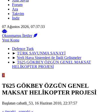
Ana Sayfa
Forum
Ara
Takvim
İndir
07 Ağustos 2026, 07:37:33
Okunmamış İletiler
Yeni Konu
Defence Turk
►
TÜRK SAVUNMA SANAYİ
►
Yerli Hava Sistemleri ile İlgili Gelişmeler
►
T625 GÖKBEY ÖZGÜN GENEL MAKSAT
HELİKOPTER PROJESİ
C
T625 GÖKBEY ÖZGÜN GENEL
MAKSAT HELİKOPTER PROJESİ
Başlatan cabatli_53, 16 Haziran 2010, 22:37:57
« önceki
-
sonraki »