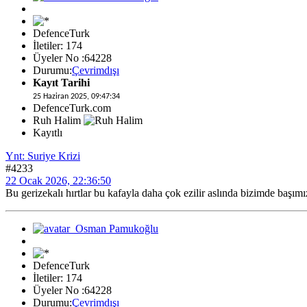
DefenceTurk
İletiler: 174
Üyeler No :64228
Durumu:
Çevrimdışı
Kayıt Tarihi
25 Haziran 2025, 09:47:34
DefenceTurk.com
Ruh Halim
Kayıtlı
Ynt: Suriye Krizi
#4233
22 Ocak 2026, 22:36:50
Bu gerizekalı hırtlar bu kafayla daha çok ezilir aslında bizimde başım
DefenceTurk
İletiler: 174
Üyeler No :64228
Durumu:
Çevrimdışı