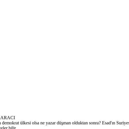
0 KARACI
n demokrat ülkesi olsa ne yazar düşman olduktan sonra? Esad'ın Suriye
ler bilir.