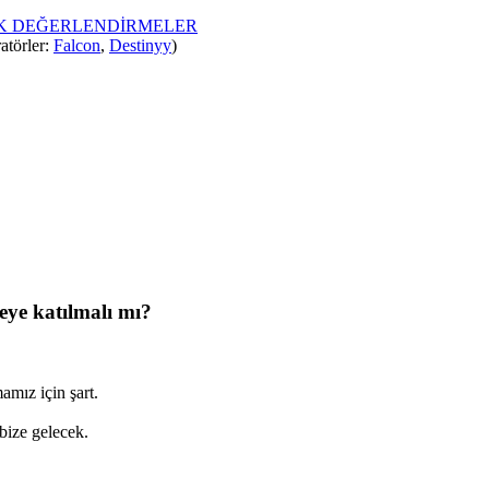
İK DEĞERLENDİRMELER
atörler:
Falcon
,
Destinyy
)
eye katılmalı mı?
amız için şart.
bize gelecek.