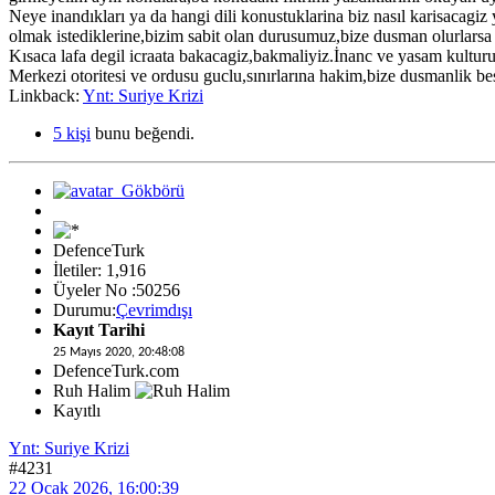
Neye inandıkları ya da hangi dili konustuklarina biz nasıl karisacagiz
olmak istediklerine,bizim sabit olan durusumuz,bize dusman olurlarsa
Kısaca lafa degil icraata bakacagiz,bakmaliyiz.İnanc ve yasam kulturu 
Merkezi otoritesi ve ordusu guclu,sınırlarına hakim,bize dusmanlik 
Linkback:
Ynt: Suriye Krizi
5 kişi
bunu beğendi.
DefenceTurk
İletiler: 1,916
Üyeler No :50256
Durumu:
Çevrimdışı
Kayıt Tarihi
25 Mayıs 2020, 20:48:08
DefenceTurk.com
Ruh Halim
Kayıtlı
Ynt: Suriye Krizi
#4231
22 Ocak 2026, 16:00:39