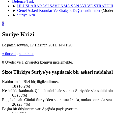
Defence Turk
►
ULUSLARARASI SAVUNMA SANAYİ VE STRATEJ
►
Genel Askeri Konular Ve Stratejik Değerlendirmeler
(Moder
►
Suriye Krizi
S
Suriye Krizi
Başlatan seyyah, 17 Haziran 2011, 14:41:20
« önceki
-
sonraki »
0 Üyeler ve 1 Ziyaretçi konuyu incelemekte.
Sizce Türkiye Suriye'ye yapılacak bir askeri müdahal
Katılmamalı. Bizi hiç iligilendirmez.
18 (16.2%)
Kesinlikle katılmalı. Çünkü müdahale sonrası Suriye'de söz sahibi olm
61 (55%)
Engel olmalı. Çünkü Suriye'den sonra sıra İran'a, ondan sonra da sıra 
26 (23.4%)
Başka bir düşüncem var. Aşağıda paylaşıyorum.