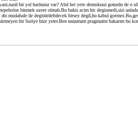
 yani,nasil bir yol haritanız var? Abd her yere demokrasi goturdu de o u
 tepelerine binmek uzere olmalı.Bu bakis acim hic degismedi,sizi anlad
dis mudahale ile degistirilebilecek birsey degil,bu kabul gormez.Bu,geri
beslemeyen bir Suriye bize yeter.Ben tastamam pragmatist bakarım bu k