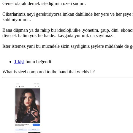
Genel olarak demek istediğimin ozeti sudur :
Cikarlarimiz neyi gerektiriyorsa imkan dahilinde her yere ve her şeye 
katılmiyorum...
Bana düşman ya da rakip bir ideoloji,ülke,,yönetim, grup, dini, ekon
diyecek halim yok herhalde...kavgada yumruk da sayılmaz..
Ister istemez yani bu mücadele sizin saydiginiz şeylere müdahale de ge
1 kişi
bunu beğendi.
What is steel compared to the hand that wields it?