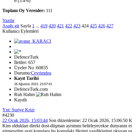
6 (5.4%)
Toplam Oy Verenler:
111
Yazdır
Aşağı git
Sayfa
1
...
419
420
421
422
423
424
425
426
427
Kullanıcı Eylemleri
DefenceTurk
İletiler: 657
Üyeler No :60835
Durumu:
Çevrimdışı
Kayıt Tarihi
26 Ağustos 2023, 23:07:41
DefenceTurk.com
Ruh Halim
Kayıtlı
Ynt: Suriye Krizi
#4230
22 Ocak 2026, 15:03:44
Son düzenlenme
: 22 Ocak 2026, 15:06:5
Kim oldukları direkt dost-düşman ayrımını belirleyecekse dunyanın e
girmeyelim ayni konulara,bu konudaki fikrimi yazdiklarimi okuyan uye