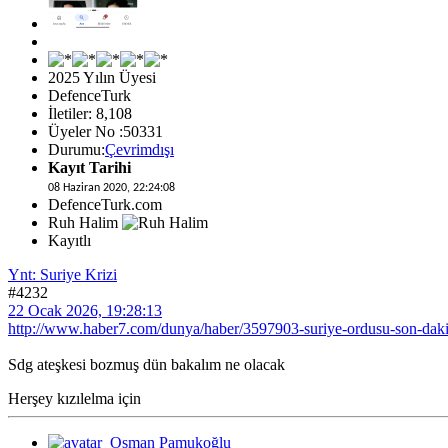
2025 Yılın Üyesi
DefenceTurk
İletiler: 8,108
Üyeler No :50331
Durumu:
Çevrimdışı
Kayıt Tarihi
08 Haziran 2020, 22:24:08
DefenceTurk.com
Ruh Halim
Kayıtlı
Ynt: Suriye Krizi
#4232
22 Ocak 2026, 19:28:13
http://www.haber7.com/dunya/haber/3597903-suriye-ordusu-son-dakika
Sdg ateşkesi bozmuş dün bakalım ne olacak
Herşey kızılelma için