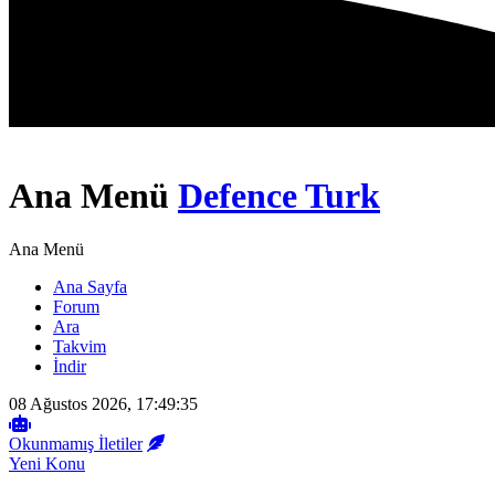
Ana Menü
Defence Turk
Ana Menü
Ana Sayfa
Forum
Ara
Takvim
İndir
08 Ağustos 2026, 17:49:35
Okunmamış İletiler
Yeni Konu