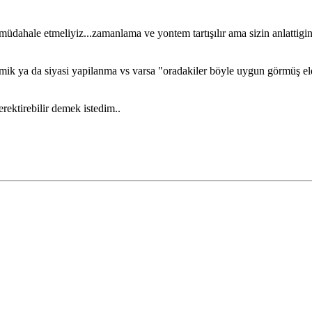
müdahale etmeliyiz...zamanlama ve yontem tartışılır ama sizin anlattigi
omik ya da siyasi yapilanma vs varsa "oradakiler böyle uygun görmüş e
rektirebilir demek istedim..