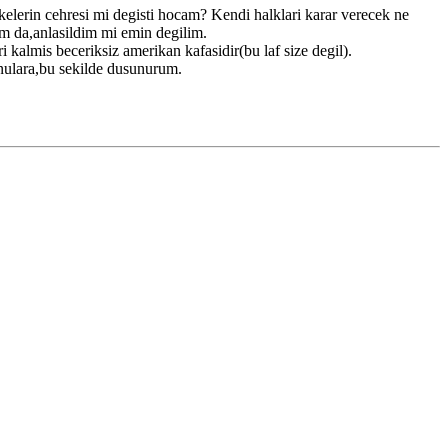
lkelerin cehresi mi degisti hocam? Kendi halklari karar verecek ne
ım da,anlasildim mi emin degilim.
 kalmis beceriksiz amerikan kafasidir(bu laf size degil).
onulara,bu sekilde dusunurum.