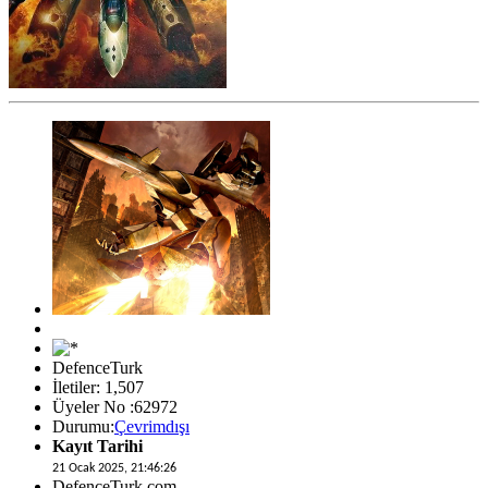
DefenceTurk
İletiler: 1,507
Üyeler No :62972
Durumu:
Çevrimdışı
Kayıt Tarihi
21 Ocak 2025, 21:46:26
DefenceTurk.com