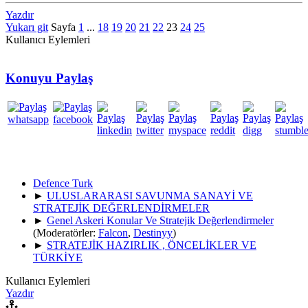
Yazdır
Yukarı git
Sayfa
1
...
18
19
20
21
22
23
24
25
Kullanıcı Eylemleri
Konuyu Paylaş
Defence Turk
►
ULUSLARARASI SAVUNMA SANAYİ VE
STRATEJİK DEĞERLENDİRMELER
►
Genel Askeri Konular Ve Stratejik Değerlendirmeler
(Moderatörler:
Falcon
,
Destinyy
)
►
STRATEJİK HAZIRLIK , ÖNCELİKLER VE
TÜRKİYE
Kullanıcı Eylemleri
Yazdır