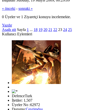
Başlatan Subutay, 19 Mayıs 2009, 00:29:09
« önceki
-
sonraki »
0 Üyeler ve 1 Ziyaretçi konuyu incelemekte.
Yazdır
Aşağı git
Sayfa
1
...
18
19
20
21
22
23
24
25
Kullanıcı Eylemleri
DefenceTurk
İletiler: 1,507
Üyeler No :62972
Durumu:
Çevrimdışı