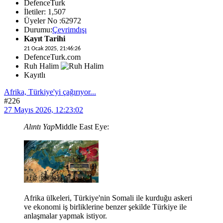
DefenceTurk
İletiler: 1,507
Üyeler No :62972
Durumu:
Çevrimdışı
Kayıt Tarihi
21 Ocak 2025, 21:46:26
DefenceTurk.com
Ruh Halim
Kayıtlı
Afrika, Türkiye'yi çağırıyor...
#226
27 Mayıs 2026, 12:23:02
Alıntı Yap
Middle East Eye:
Afrika ülkeleri, Türkiye'nin Somali ile kurduğu askeri
ve ekonomi iş birliklerine benzer şekilde Türkiye ile
anlaşmalar yapmak istiyor.