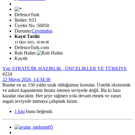
DefenceTurk
İletiler: 933
Üyeler No :56050
Durumu:
Çevrimdışı
Kayıt Tarihi
13 Ekim 2022, 16:46:48
DefenceTurk.com
Ruh Halim
Kayıtlı
Ynt: STRATEJİK HAZIRLIK , ÖNCELİKLER VE TÜRKİYE
#224
22 Mayıs 2026, 14:34:38
Bunlar en az 150 yıldır uzak olduğumuz konular. Üstelik ekonomik
ve askeri kapasitemiz henüz istenen seviyede değil. İlla ki bazı
kazalar olacaktır. Her şeye rağmen yola devam etmek ve zararı
asgari seviyede tutmaya çalışmak lazım.
1 kişi
bunu beğendi.