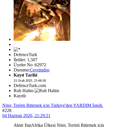
DefenceTurk
İletiler: 1,507
Üyeler No :62972
Durumu:
Çevrimdışı
Kayıt Tarihi
21 Ocak 2025, 21:46:26
DefenceTurk.com
Ruh Halim
Kayıtlı
Nijer, Terörü Bitirmek için Türkiye'den YARDIM İstedi.
#228
04 Haziran 2026, 21:29:21
Alıntı Yap
Afrika Ülkesi Nijer, Terörü Bitirmek için