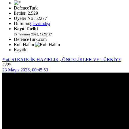
DefenceTurk
İletiler: 2,529
Üyeler No :52277
Durumu:
Çevrimdışı
Kayıt Tarihi
29 Temmuz 2021, 12:27:27
DefenceTurk.com
Ruh Halim
Kayıtlı
Ynt: STRATEJİK HAZIRLIK , ÖNCELİKLER VE TÜRKİYE
#225
23 Mayıs 2026, 00:45:53