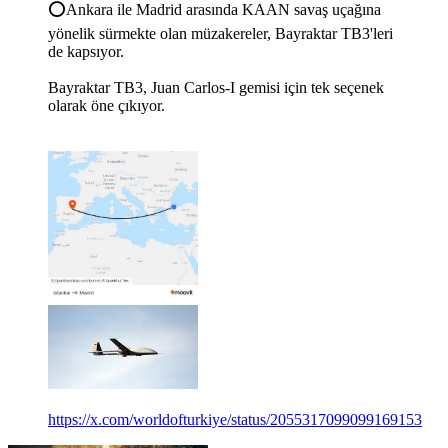
⭕️Ankara ile Madrid arasında KAAN savaş uçağına
yönelik sürmekte olan müzakereler, Bayraktar TB3'leri
de kapsıyor.
Bayraktar TB3, Juan Carlos-I gemisi için tek seçenek
olarak öne çıkıyor.
https://x.com/worldofturkiye/status/2055317099099169153