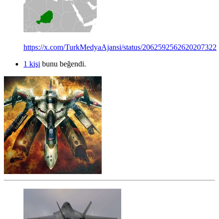
https://x.com/TurkMedyaAjansi/status/2062592562620207322
1 kişi
bunu beğendi.