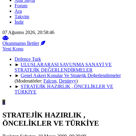
Ana Sayfa
Forum
Ara
Takvim
İndir
07 Ağustos 2026, 20:58:46
Okunmamış İletiler
Yeni Konu
Defence Turk
►
ULUSLARARASI SAVUNMA SANAYİ VE
STRATEJİK DEĞERLENDİRMELER
►
Genel Askeri Konular Ve Stratejik Değerlendirmeler
(Moderatörler:
Falcon
,
Destinyy
)
►
STRATEJİK HAZIRLIK , ÖNCELİKLER VE
TÜRKİYE
S
STRATEJİK HAZIRLIK ,
ÖNCELİKLER VE TÜRKİYE