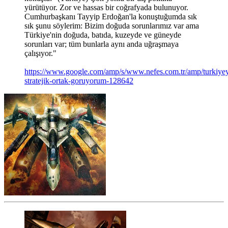
yürütüyor. Zor ve hassas bir coğrafyada bulunuyor.
Cumhurbaşkanı Tayyip Erdoğan'la konuştuğumda sık
sık şunu söylerim: Bizim doğuda sorunlarımız var ama
Türkiye'nin doğuda, batıda, kuzeyde ve güneyde
sorunları var; tüm bunlarla aynı anda uğraşmaya
çalışıyor."
https://www.google.com/amp/s/www.nefes.com.tr/amp/turkiyey
stratejik-ortak-goruyorum-128642