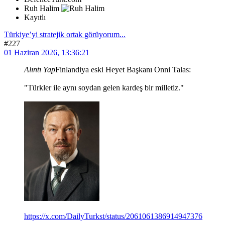
Ruh Halim
Kayıtlı
Türkiye’yi stratejik ortak görüyorum...
#227
01 Haziran 2026, 13:36:21
Alıntı Yap
Finlandiya eski Heyet Başkanı Onni Talas:
"Türkler ile aynı soydan gelen kardeş bir milletiz."
https://x.com/DailyTurkst/status/2061061386914947376