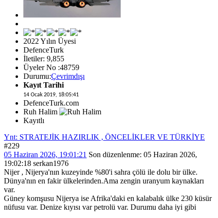
2022 Yılın Üyesi
DefenceTurk
İletiler: 9,855
Üyeler No :48759
Durumu:
Çevrimdışı
Kayıt Tarihi
14 Ocak 2019, 18:05:41
DefenceTurk.com
Ruh Halim
Kayıtlı
Ynt: STRATEJİK HAZIRLIK , ÖNCELİKLER VE TÜRKİYE
#229
05 Haziran 2026, 19:01:21
Son düzenlenme
: 05 Haziran 2026,
19:02:18 serkan1976
Nijer , Nijerya'nın kuzeyinde %80'i sahra çölü ile dolu bir ülke.
Dünya'nın en fakir ülkelerinden.Ama zengin uranyum kaynakları
var.
Güney komşusu Nijerya ise Afrika'daki en kalabalık ülke 230 küsür
nüfusu var. Denize kıyısı var petrolü var. Durumu daha iyi gibi