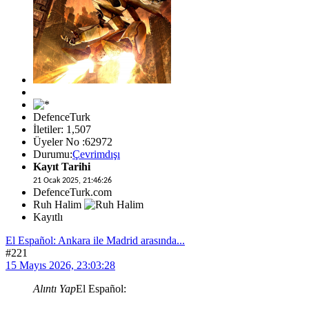
DefenceTurk
İletiler: 1,507
Üyeler No :62972
Durumu:
Çevrimdışı
Kayıt Tarihi
21 Ocak 2025, 21:46:26
DefenceTurk.com
Ruh Halim
Kayıtlı
El Español: Ankara ile Madrid arasında...
#221
15 Mayıs 2026, 23:03:28
Alıntı Yap
El Español: