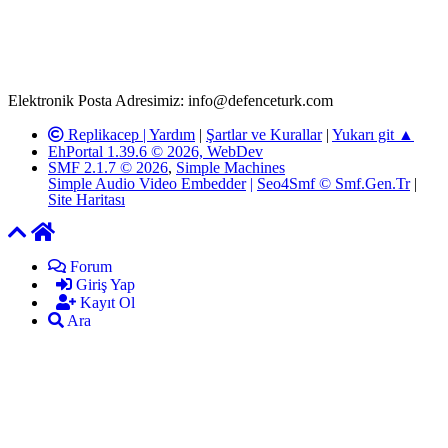
defenceturk Forumuna iletilecek olan şikayetler, elektronik posta
adresimize gönderildikten en geç üç (3) iş günü içerisinde, ilgili
kanunlar ve yönetmelikler çerçevesinde tarafımızca incelenerek site
yöneticilerimiz tarafından gereken çalışmaların yapılmasının
ardından ilgili kişi ya da kuruma yazılı açıklama yapılacaktır.
Elektronik Posta Adresimiz: info@defenceturk.com
Replikacep |
Yardım
|
Şartlar ve Kurallar
|
Yukarı git ▲
EhPortal 1.39.6 © 2026, WebDev
SMF 2.1.7 © 2026
,
Simple Machines
Simple Audio Video Embedder
|
Seo4Smf © Smf.Gen.Tr
|
Site Haritası
Forum
Giriş Yap
Kayıt Ol
Ara