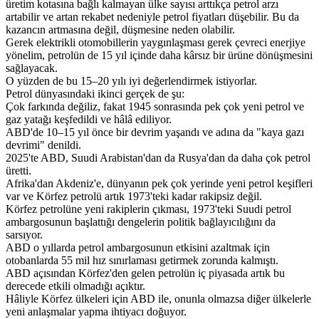
üretim kotasına bağlı kalmayan ülke sayısı arttıkça petrol arzı
artabilir ve artan rekabet nedeniyle petrol fiyatları düşebilir. Bu da
kazancın artmasına değil, düşmesine neden olabilir.
Gerek elektrikli otomobillerin yaygınlaşması gerek çevreci enerjiye
yönelim, petrolün de 15 yıl içinde daha kârsız bir ürüne dönüşmesini
sağlayacak.
O yüzden de bu 15–20 yılı iyi değerlendirmek istiyorlar.
Petrol dünyasındaki ikinci gerçek de şu:
Çok farkında değiliz, fakat 1945 sonrasında pek çok yeni petrol ve
gaz yatağı keşfedildi ve hâlâ ediliyor.
ABD'de 10–15 yıl önce bir devrim yaşandı ve adına da "kaya gazı
devrimi" denildi.
2025'te ABD, Suudi Arabistan'dan da Rusya'dan da daha çok petrol
üretti.
Afrika'dan Akdeniz'e, dünyanın pek çok yerinde yeni petrol keşifleri
var ve Körfez petrolü artık 1973'teki kadar rakipsiz değil.
Körfez petrolüne yeni rakiplerin çıkması, 1973'teki Suudi petrol
ambargosunun başlattığı dengelerin politik bağlayıcılığını da
sarsıyor.
ABD o yıllarda petrol ambargosunun etkisini azaltmak için
otobanlarda 55 mil hız sınırlaması getirmek zorunda kalmıştı.
ABD açısından Körfez'den gelen petrolün iç piyasada artık bu
derecede etkili olmadığı açıktır.
Hâliyle Körfez ülkeleri için ABD ile, onunla olmazsa diğer ülkelerle
yeni anlaşmalar yapma ihtiyacı doğuyor.