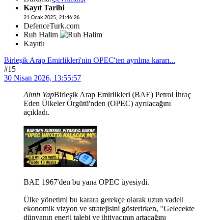
Kayıt Tarihi
21 Ocak 2025, 21:46:26
DefenceTurk.com
Ruh Halim
Kayıtlı
Birleşik Arap Emirlikleri'nin OPEC'ten ayrılma kararı...
#15
30 Nisan 2026, 13:55:57
Alıntı Yap
Birleşik Arap Emirlikleri (BAE) Petrol İhraç
Eden Ülkeler Örgütü'nden (OPEC) ayrılacağını
açıkladı.
BAE 1967'den bu yana OPEC üyesiydi.
Ülke yönetimi bu karara gerekçe olarak uzun vadeli
ekonomik vizyon ve stratejisini gösterirken, "Gelecekte
dünyanın enerji talebi ve ihtiyacının artacağını