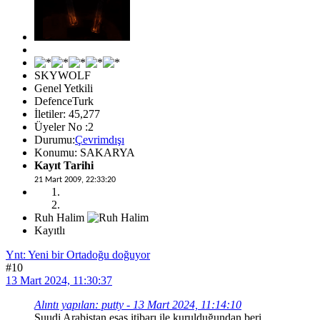
SKYWOLF
Genel Yetkili
DefenceTurk
İletiler: 45,277
Üyeler No :2
Durumu:
Çevrimdışı
Konumu: SAKARYA
Kayıt Tarihi
21 Mart 2009, 22:33:20
Ruh Halim
Kayıtlı
Ynt: Yeni bir Ortadoğu doğuyor
#10
13 Mart 2024, 11:30:37
Alıntı yapılan: putty - 13 Mart 2024, 11:14:10
Suudi Arabistan esas itibarı ile kurulduğundan beri