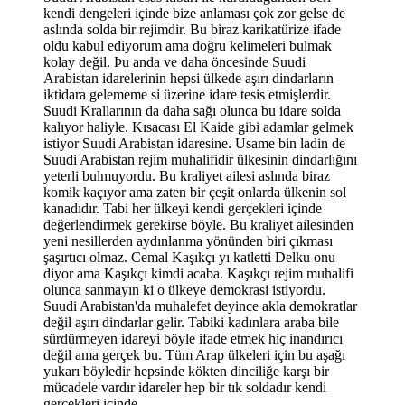
kendi dengeleri içinde bize anlaması çok zor gelse de
aslında solda bir rejimdir. Bu biraz karikatürize ifade
oldu kabul ediyorum ama doğru kelimeleri bulmak
kolay değil. Þu anda ve daha öncesinde Suudi
Arabistan idarelerinin hepsi ülkede aşırı dindarların
iktidara gelememe si üzerine idare tesis etmişlerdir.
Suudi Krallarının da daha sağı olunca bu idare solda
kalıyor haliyle. Kısacası El Kaide gibi adamlar gelmek
istiyor Suudi Arabistan idaresine. Usame bin ladin de
Suudi Arabistan rejim muhalifidir ülkesinin dindarlığını
yeterli bulmuyordu. Bu kraliyet ailesi aslında biraz
komik kaçıyor ama zaten bir çeşit onlarda ülkenin sol
kanadıdır. Tabi her ülkeyi kendi gerçekleri içinde
değerlendirmek gerekirse böyle. Bu kraliyet ailesinden
yeni nesillerden aydınlanma yönünden biri çıkması
şaşırtıcı olmaz. Cemal Kaşıkçı yı katletti Delku onu
diyor ama Kaşıkçı kimdi acaba. Kaşıkçı rejim muhalifi
olunca sanmayın ki o ülkeye demokrasi istiyordu.
Suudi Arabistan'da muhalefet deyince akla demokratlar
değil aşırı dindarlar gelir. Tabiki kadınlara araba bile
sürdürmeyen idareyi böyle ifade etmek hiç inandırıcı
değil ama gerçek bu. Tüm Arap ülkeleri için bu aşağı
yukarı böyledir hepsinde kökten dinciliğe karşı bir
mücadele vardır idareler hep bir tık soldadır kendi
gerçekleri içinde.