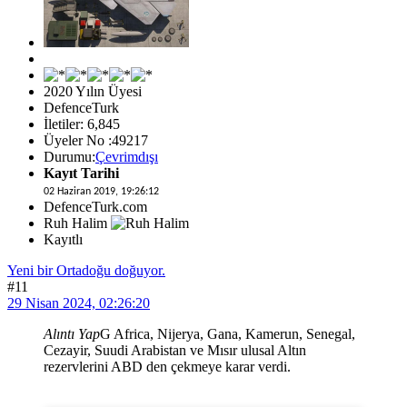
2020 Yılın Üyesi
DefenceTurk
İletiler: 6,845
Üyeler No :49217
Durumu:
Çevrimdışı
Kayıt Tarihi
02 Haziran 2019, 19:26:12
DefenceTurk.com
Ruh Halim
Kayıtlı
Yeni bir Ortadoğu doğuyor.
#11
29 Nisan 2024, 02:26:20
Alıntı Yap
G Africa, Nijerya, Gana, Kamerun, Senegal,
Cezayir, Suudi Arabistan ve Mısır ulusal Altın
rezervlerini ABD den çekmeye karar verdi.