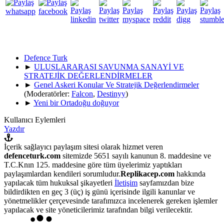
Defence Turk
►
ULUSLARARASI SAVUNMA SANAYİ VE
STRATEJİK DEĞERLENDİRMELER
►
Genel Askeri Konular Ve Stratejik Değerlendirmeler
(Moderatörler:
Falcon
,
Destinyy
)
►
Yeni bir Ortadoğu doğuyor
Kullanıcı Eylemleri
Yazdır
İçerik sağlayıcı paylaşım sitesi olarak hizmet veren
defenceturk.com
sitemizde 5651 sayılı kanunun 8. maddesine ve
T.C.Knın 125. maddesine göre tüm üyelerimiz yaptıkları
paylaşımlardan kendileri sorumludur.
Replikacep.com
hakkında
yapılacak tüm hukuksal şikayetleri
İletişim
sayfamızdan bize
bildirdikten en geç 3 (üç) iş günü içerisinde ilgili kanunlar ve
yönetmelikler çerçevesinde tarafımızca incelenerek gereken işlemler
yapılacak ve site yöneticilerimiz tarafından bilgi verilecektir.