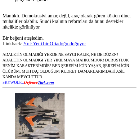
Mantıklı. Demokrasiyi amaç değil, araç olarak gören kökten dinci
muhalifler olabilir. Suudi kralının reformları da bunu destekler
nitelikte görünüyor.
Bir beğeni ateşledim.
Linkback:
Ynt: Yeni bir Ortadoğu doğuyor
ADALETİN OLMADIĞI YERDE NE SAYGI KALIR, NE DE DÜZEN!
ADALETİN OLMADIĞI YER YIKILMAYA MAHKUMDUR! DÜRÜSTLÜK
BENİM KARAKTERİMDİR! BEN ŞEREFİM İÇİN YAŞAR, ŞEREFİM İÇİN
ÖLÜRÜM. MUHTAÇ OLDUĞUM KUDRET DAMARLARIMDAKİ ASİL
KANDA MEVCUTTUR.
Defence
Turk.com
SKYWOLF...