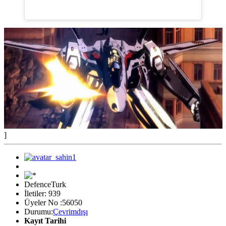
]
DefenceTurk
İletiler: 939
Üyeler No :56050
Durumu:
Çevrimdışı
Kayıt Tarihi