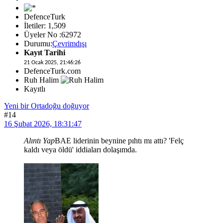
DefenceTurk
İletiler: 1,509
Üyeler No :62972
Durumu:
Çevrimdışı
Kayıt Tarihi
21 Ocak 2025, 21:46:26
DefenceTurk.com
Ruh Halim
Kayıtlı
Yeni bir Ortadoğu doğuyor
#14
16 Şubat 2026, 18:31:47
Alıntı Yap
BAE liderinin beynine pıhtı mı attı? 'Felç
kaldı veya öldü' iddiaları dolaşımda.