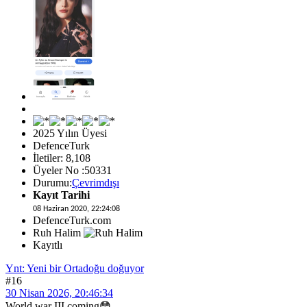
2025 Yılın Üyesi
DefenceTurk
İletiler: 8,108
Üyeler No :50331
Durumu:
Çevrimdışı
Kayıt Tarihi
08 Haziran 2020, 22:24:08
DefenceTurk.com
Ruh Halim
Kayıtlı
Ynt: Yeni bir Ortadoğu doğuyor
#16
30 Nisan 2026, 20:46:34
World war III coming😳