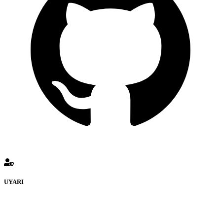
UYARI
defenceturk Forumuna eklenen ve farklı sitelere yönlendiren
bağlantı adreslerinden (linklerden) www.defenceturk.com sorumlu
tutulamaz. İnternet sitemizde, kaynak ya da bağlantı adresi(link)