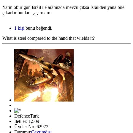
Yarin öbür gün Israil ile aramızda mevzu çıksa İsrailden yana bile
çıkarlar bunlar...şaşırmam..
1 kişi
bunu beğendi.
What is steel compared to the hand that wields it?
DefenceTurk
İletiler: 1,509
Üyeler No :62972
Durumu:
Çevrimdışı