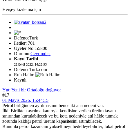
Herşey kızılelma için
DefenceTurk
İletiler: 701
Üyeler No :55800
Durumu:
Çevrimdışı
Kayıt Tarihi
21 Eylül 2022, 14:26:53
DefenceTurk.com
Ruh Halim
Kayıtlı
Ynt: Yeni bir Ortadoğu doğuyor
#17
01 Mayıs 2026, 15:44:15
Petrol birliğinden ayrılmasının bence iki ana nedeni var.
İlki: Birlikten ayrılma kararıyla kendisine verilen üretim tavanı
sınırından kurtulabilecek ve bu kota nedeniyle atıl hâlde tutmak
zorunda kaldığı petrol üretim kapasitesini artırabilecek.
Bununla petrol kazancını yükseltmeyi hedefleyebilirler; fakat petrol