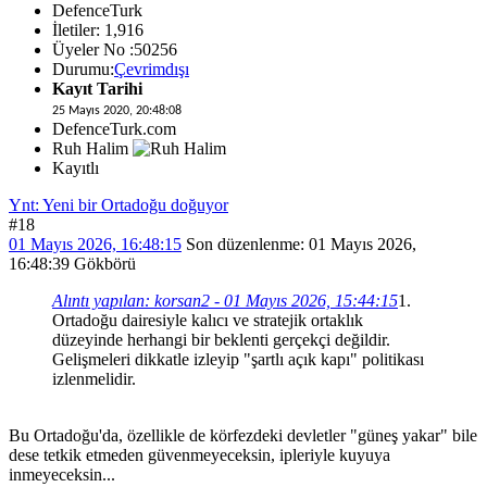
DefenceTurk
İletiler: 1,916
Üyeler No :50256
Durumu:
Çevrimdışı
Kayıt Tarihi
25 Mayıs 2020, 20:48:08
DefenceTurk.com
Ruh Halim
Kayıtlı
Ynt: Yeni bir Ortadoğu doğuyor
#18
01 Mayıs 2026, 16:48:15
Son düzenlenme
: 01 Mayıs 2026,
16:48:39 Gökbörü
Alıntı yapılan: korsan2 - 01 Mayıs 2026, 15:44:15
1.
Ortadoğu dairesiyle kalıcı ve stratejik ortaklık
düzeyinde herhangi bir beklenti gerçekçi değildir.
Gelişmeleri dikkatle izleyip "şartlı açık kapı" politikası
izlenmelidir.
Bu Ortadoğu'da, özellikle de körfezdeki devletler "güneş yakar" bile
dese tetkik etmeden güvenmeyeceksin, ipleriyle kuyuya
inmeyeceksin...