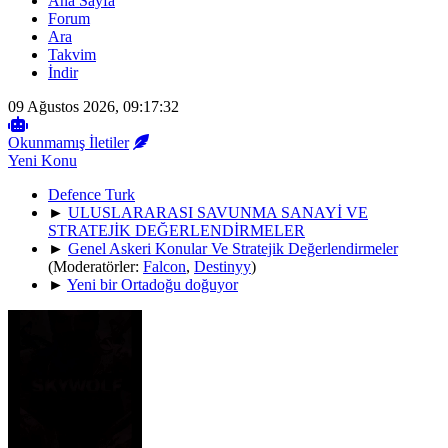
Ana Sayfa
Forum
Ara
Takvim
İndir
09 Ağustos 2026, 09:17:32
Okunmamış İletiler
Yeni Konu
Defence Turk
►
ULUSLARARASI SAVUNMA SANAYİ VE
STRATEJİK DEĞERLENDİRMELER
►
Genel Askeri Konular Ve Stratejik Değerlendirmeler
(Moderatörler:
Falcon
,
Destinyy
)
►
Yeni bir Ortadoğu doğuyor