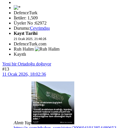
DefenceTurk
İletiler: 1,509
Üyeler No :62972
Durumu:
Çevrimdışı
Kayıt Tarihi
21 Ocak 2025, 21:46:26
DefenceTurk.com
Ruh Halim
Kayıtlı
Yeni bir Ortadoğu doğuyor
#13
11 Ocak 2026, 18:02:36
Alıntı Yap
https://x.com/trhaber_com/status/2006041913854480653