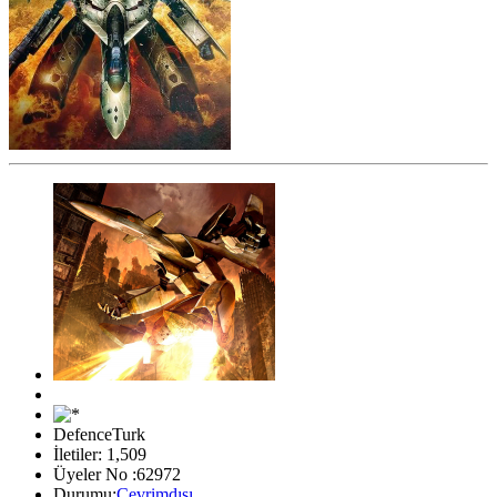
DefenceTurk
İletiler: 1,509
Üyeler No :62972
Durumu:
Çevrimdışı