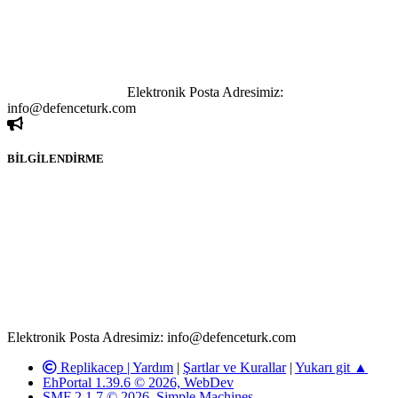
göstermeksizin izinsiz bir şekilde yapılan her türlü haber ve bilgi
paylaşımı yasaktır. Forumumuzda izinsiz ve kaynak göstermeksizin
yapılan haber ve bilgi paylaşımlarından sadece eylemi gerçekleştiren
kişi sorumludur. Bu durumun mağduriyet yaratması hâlinde hak
sahibi olan kişi, kişiler ya da kurumların, bizlerle iletişime geçmesini
ivedilikle rica ederiz.
Elektronik Posta Adresimiz:
info@defenceturk.com
BİLGİLENDİRME
Rom ve medya haber sitesi olarak hizmet veren
www.defenceturk.com'
da, 5651 Sayılı Kanunun 8. Maddesine ve
T.C.K'nın 125. Maddesine göre, yapılan gönderi (konu, yorum)
paylaşımlarının tüm sorumluluğu forum üyelerimize aittir.
defenceturk Forumuna iletilecek olan şikayetler, elektronik posta
adresimize gönderildikten en geç üç (3) iş günü içerisinde, ilgili
kanunlar ve yönetmelikler çerçevesinde tarafımızca incelenerek site
yöneticilerimiz tarafından gereken çalışmaların yapılmasının
ardından ilgili kişi ya da kuruma yazılı açıklama yapılacaktır.
Elektronik Posta Adresimiz: info@defenceturk.com
Replikacep |
Yardım
|
Şartlar ve Kurallar
|
Yukarı git ▲
EhPortal 1.39.6 © 2026, WebDev
SMF 2.1.7 © 2026
,
Simple Machines