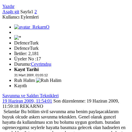
Yazdır
Aşağı git
Sayfa
1
2
Kullanıcı Eylemleri
DefenceTurk
DefenceTurk
İletiler: 2,181
Üyeler No :17
Durumu:
Çevrimdışı
Kayıt Tarihi
31 Mart 2009, 01:05:12
Ruh Halim
Kayıtlı
Savunma ve Saldırı Teknikleri
19 Haziran 2009, 11:54:01
Son düzenlenme
: 19 Haziran 2009,
11:59:18 REKARNO
Selamlar Bu bölüm sivil savunma ama benim paylaşacaklarım
buyuk olcude askerı savunma teknıklerı. Genel olarak guncel
hayatta da kullanılması ıcın bu bolumu uygun gordum. buradan
ogrenecegımız seylerle hayatta basımıza gelecek olan hadıselerı en