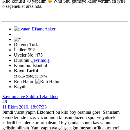
Kilo konusu 70 yapalım
Whu Shu gitmeye karar verdim en iyisi
o seçenekler arasında.
DefenceTurk
İletiler: 992
Üyeler No :475
Durumu:
Çevrimdışı
Konumu: İstanbul
Kayıt Tarihi
21 Ocak 2010, 20:13:46
Ruh Halim
Kayıtlı
Savunma ve Saldırı Teknikleri
#8
11 Ekim 2010, 18:07:33
Þimdi vücut yapın Ektomorf bu kilo boy oranına göre. Sanırsam
kemiklerinde ince, vücudunun kilosnu düzenli spor ve yüksek
kalorili besinlerle arttırmalısın. 16 yaşından sonra kas yapını
geliştirebilirsin. Yani yapmaya çalışacağın mezamorfik ektomorf