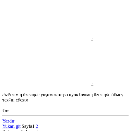
#
#
∂ιzℓєяιмιη üzєяιη∂є уαşαмαктαηѕα αуαкℓαяιмιη üzєяιη∂є öℓмєуι
тєя¢ιн є∂єяιм
¢нє
Yazdır
Yukarı git
Sayfa
1
2