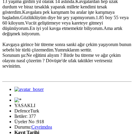
13 yaşıma girdim yıl olarak 14 aslında.Kavgalardan hep uzak
durdum ve biraz tırsaklık yaparak millete kendimi tırsak
gösterdim.Kavgalara pek karışmam bu aralar işte karışmaya
başladım.Gözlüklüyüm diye bir şey yapmıyorum.1.85 boy 55 veya
60 kiloyum.Vucüt geliştirmeye veya kareteye gitmeyi
düşünüyorum.En iyi yol kavga etmemektir biliyorum.Ama artık
değişmek istiyorum.
Kavgaya girince bir titreme sonra sanki ağır çekim yaşıyorum bunun
sebebi bir türlü çözemedim.Yumruklarım serttir.
Sorunum şu:Ne eğitimi alıyım ? Birde bu titreme ve ağır çekim
olayını nasıl çözerim ? Dövüşte'de ufak taktikler verirseniz
sevinirim.
YASAKLI
DefenceTurk
İletiler: 377
Üyeler No :918
Durumu:
Çevrimdışı
Kayıt Tarihi