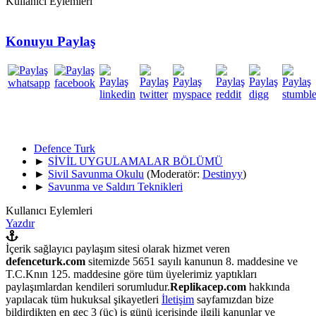
Kullanıcı Eylemleri
Konuyu Paylaş
Defence Turk
►
SİVİL UYGULAMALAR BÖLÜMÜ
►
Sivil Savunma Okulu
(Moderatör:
Destinyy
)
►
Savunma ve Saldırı Teknikleri
Kullanıcı Eylemleri
Yazdır
İçerik sağlayıcı paylaşım sitesi olarak hizmet veren
defenceturk.com
sitemizde 5651 sayılı kanunun 8. maddesine ve
T.C.Knın 125. maddesine göre tüm üyelerimiz yaptıkları
paylaşımlardan kendileri sorumludur.
Replikacep.com
hakkında
yapılacak tüm hukuksal şikayetleri
İletişim
sayfamızdan bize
bildirdikten en geç 3 (üç) iş günü içerisinde ilgili kanunlar ve