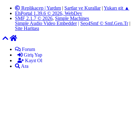
Replikacep |
Yardım
|
Şartlar ve Kurallar
|
Yukarı git ▲
EhPortal 1.39.6 © 2026, WebDev
SMF 2.1.7 © 2026
,
Simple Machines
Simple Audio Video Embedder
|
Seo4Smf © Smf.Gen.Tr
|
Site Haritası
Forum
Giriş Yap
Kayıt Ol
Ara