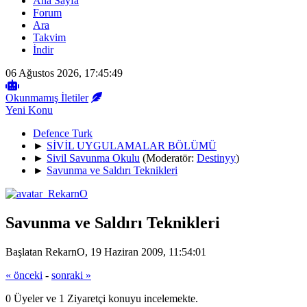
Ana Sayfa
Forum
Ara
Takvim
İndir
06 Ağustos 2026, 17:45:49
Okunmamış İletiler
Yeni Konu
Defence Turk
►
SİVİL UYGULAMALAR BÖLÜMÜ
►
Sivil Savunma Okulu
(Moderatör:
Destinyy
)
►
Savunma ve Saldırı Teknikleri
Savunma ve Saldırı Teknikleri
Başlatan RekarnO, 19 Haziran 2009, 11:54:01
« önceki
-
sonraki »
0 Üyeler ve 1 Ziyaretçi konuyu incelemekte.