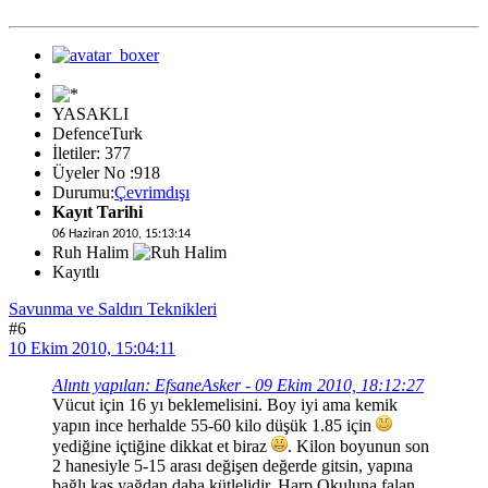
YASAKLI
DefenceTurk
İletiler: 377
Üyeler No :918
Durumu:
Çevrimdışı
Kayıt Tarihi
06 Haziran 2010, 15:13:14
Ruh Halim
Kayıtlı
Savunma ve Saldırı Teknikleri
#6
10 Ekim 2010, 15:04:11
Alıntı yapılan: EfsaneAsker - 09 Ekim 2010, 18:12:27
Vücut için 16 yı beklemelisini. Boy iyi ama kemik
yapın ince herhalde 55-60 kilo düşük 1.85 için
yediğine içtiğine dikkat et biraz
. Kilon boyunun son
2 hanesiyle 5-15 arası değişen değerde gitsin, yapına
bağlı kas yağdan daha kütlelidir. Harp Okuluna falan