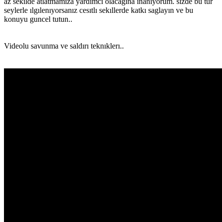
az sekılde atlatmamıza yardımcı olacagına ınanıyorum. sızde bu tur
seylerle ılgılenıyorsanız cesıtlı sekıllerde katkı saglayın ve bu
konuyu guncel tutun..
Videolu savunma ve saldırı teknıklerı..