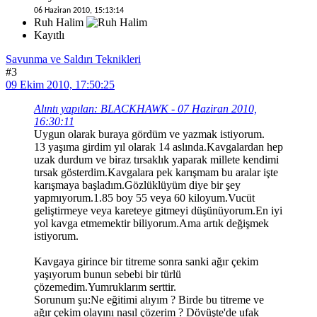
06 Haziran 2010, 15:13:14
Ruh Halim
Kayıtlı
Savunma ve Saldırı Teknikleri
#3
09 Ekim 2010, 17:50:25
Alıntı yapılan: BLACKHAWK - 07 Haziran 2010,
16:30:11
Uygun olarak buraya gördüm ve yazmak istiyorum.
13 yaşıma girdim yıl olarak 14 aslında.Kavgalardan hep
uzak durdum ve biraz tırsaklık yaparak millete kendimi
tırsak gösterdim.Kavgalara pek karışmam bu aralar işte
karışmaya başladım.Gözlüklüyüm diye bir şey
yapmıyorum.1.85 boy 55 veya 60 kiloyum.Vucüt
geliştirmeye veya kareteye gitmeyi düşünüyorum.En iyi
yol kavga etmemektir biliyorum.Ama artık değişmek
istiyorum.
Kavgaya girince bir titreme sonra sanki ağır çekim
yaşıyorum bunun sebebi bir türlü
çözemedim.Yumruklarım serttir.
Sorunum şu:Ne eğitimi alıyım ? Birde bu titreme ve
ağır çekim olayını nasıl çözerim ? Dövüşte'de ufak