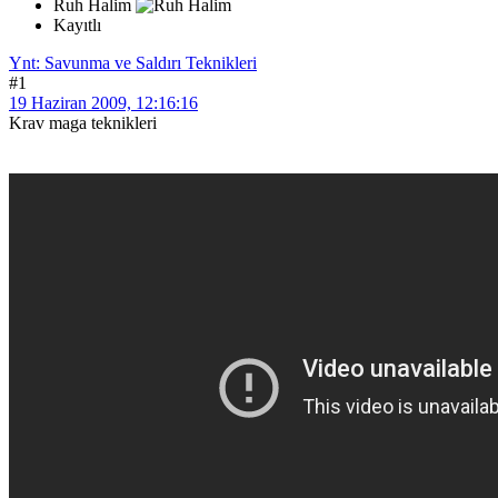
Ruh Halim
Kayıtlı
Ynt: Savunma ve Saldırı Teknikleri
#1
19 Haziran 2009, 12:16:16
Krav maga teknikleri