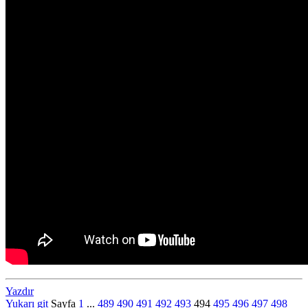
Yazdır
Yukarı git
Sayfa
1
...
489
490
491
492
493
494
495
496
497
498