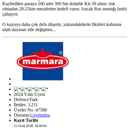
Kaybedilen paraya 200 adet 300 bin dolarlık Kh-39 alınır, risk
olmadan 20-25km mesafeden hedefi vurur. Ancak Rus mantığı farklı
çalışıyor.
O kuyuya daha çok defa düşeriz, yukarıdakilerin fikirleri kafasına
silah dayasan bile değişmez...
2024 Yılın Üyesi
DefenceTurk
İletiler: 3,211
Üyeler No :47580
Durumu:
Çevrimdışı
Kayıt Tarihi
21 Ocak 2018, 16:44:45