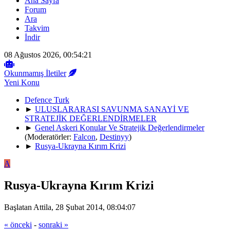
Ana Sayfa
Forum
Ara
Takvim
İndir
08 Ağustos 2026, 00:54:21
Okunmamış İletiler
Yeni Konu
Defence Turk
►
ULUSLARARASI SAVUNMA SANAYİ VE
STRATEJİK DEĞERLENDİRMELER
►
Genel Askeri Konular Ve Stratejik Değerlendirmeler
(Moderatörler:
Falcon
,
Destinyy
)
►
Rusya-Ukrayna Kırım Krizi
A
Rusya-Ukrayna Kırım Krizi
Başlatan Attila, 28 Şubat 2014, 08:04:07
« önceki
-
sonraki »