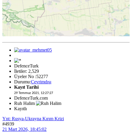
DefenceTurk
İletiler: 2,529
Üyeler No :52277
Durumu:
Çevrimdışı
Kayıt Tarihi
29 Temmuz 2021, 12:27:27
DefenceTurk.com
Ruh Halim
Kayıtlı
Ynt: Rusya-Ukrayna Kırım Krizi
#4939
21 Mart 2026, 18:45:02