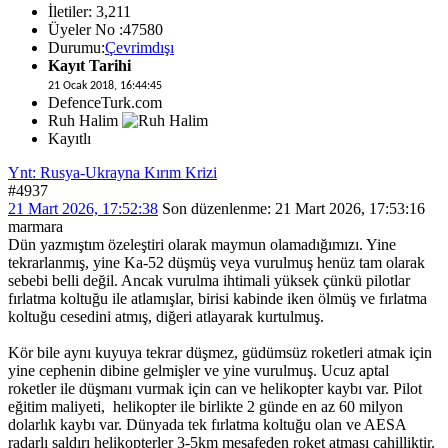
İletiler: 3,211
Üyeler No :47580
Durumu:
Çevrimdışı
Kayıt Tarihi
21 Ocak 2018, 16:44:45
DefenceTurk.com
Ruh Halim
Kayıtlı
Ynt: Rusya-Ukrayna Kırım Krizi
#4937
21 Mart 2026, 17:52:38
Son düzenlenme
: 21 Mart 2026, 17:53:16
marmara
Dün yazmıştım özeleştiri olarak maymun olamadığımızı. Yine
tekrarlanmış, yine Ka-52 düşmüş veya vurulmuş henüz tam olarak
sebebi belli değil. Ancak vurulma ihtimali yüksek çünkü pilotlar
fırlatma koltuğu ile atlamışlar, birisi kabinde iken ölmüş ve fırlatma
koltuğu cesedini atmış, diğeri atlayarak kurtulmuş.
Kör bile aynı kuyuya tekrar düşmez, güdümsüz roketleri atmak için
yine cephenin dibine gelmişler ve yine vurulmuş. Ucuz aptal
roketler ile düşmanı vurmak için can ve helikopter kaybı var. Pilot
eğitim maliyeti, helikopter ile birlikte 2 günde en az 60 milyon
dolarlık kaybı var. Dünyada tek fırlatma koltuğu olan ve AESA
radarlı saldırı helikopterler 3-5km mesafeden roket atması cahilliktir.