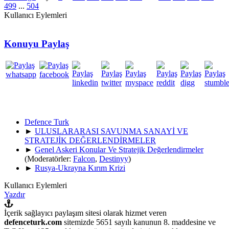
499
...
504
Kullanıcı Eylemleri
Konuyu Paylaş
Defence Turk
►
ULUSLARARASI SAVUNMA SANAYİ VE
STRATEJİK DEĞERLENDİRMELER
►
Genel Askeri Konular Ve Stratejik Değerlendirmeler
(Moderatörler:
Falcon
,
Destinyy
)
►
Rusya-Ukrayna Kırım Krizi
Kullanıcı Eylemleri
Yazdır
İçerik sağlayıcı paylaşım sitesi olarak hizmet veren
defenceturk.com
sitemizde 5651 sayılı kanunun 8. maddesine ve