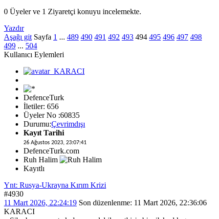
0 Üyeler ve 1 Ziyaretçi konuyu incelemekte.
Yazdır
Aşağı git
Sayfa
1
...
489
490
491
492
493
494
495
496
497
498
499
...
504
Kullanıcı Eylemleri
DefenceTurk
İletiler: 656
Üyeler No :60835
Durumu:
Çevrimdışı
Kayıt Tarihi
26 Ağustos 2023, 23:07:41
DefenceTurk.com
Ruh Halim
Kayıtlı
Ynt: Rusya-Ukrayna Kırım Krizi
#4930
11 Mart 2026, 22:24:19
Son düzenlenme
: 11 Mart 2026, 22:36:06
KARACI