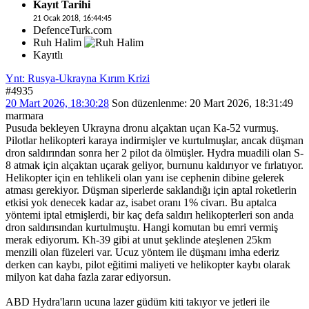
Kayıt Tarihi
21 Ocak 2018, 16:44:45
DefenceTurk.com
Ruh Halim
Kayıtlı
Ynt: Rusya-Ukrayna Kırım Krizi
#4935
20 Mart 2026, 18:30:28
Son düzenlenme
: 20 Mart 2026, 18:31:49
marmara
Pusuda bekleyen Ukrayna dronu alçaktan uçan Ka-52 vurmuş.
Pilotlar helikopteri karaya indirmişler ve kurtulmuşlar, ancak düşman
dron saldırından sonra her 2 pilot da ölmüşler. Hydra muadili olan S-
8 atmak için alçaktan uçarak geliyor, burnunu kaldırıyor ve fırlatıyor.
Helikopter için en tehlikeli olan yanı ise cephenin dibine gelerek
atması gerekiyor. Düşman siperlerde saklandığı için aptal roketlerin
etkisi yok denecek kadar az, isabet oranı 1% civarı. Bu aptalca
yöntemi iptal etmişlerdi, bir kaç defa saldırı helikopterleri son anda
dron saldırısından kurtulmuştu. Hangi komutan bu emri vermiş
merak ediyorum. Kh-39 gibi at unut şeklinde ateşlenen 25km
menzili olan füzeleri var. Ucuz yöntem ile düşmanı imha ederiz
derken can kaybı, pilot eğitimi maliyeti ve helikopter kaybı olarak
milyon kat daha fazla zarar ediyorsun.
ABD Hydra'ların ucuna lazer güdüm kiti takıyor ve jetleri ile