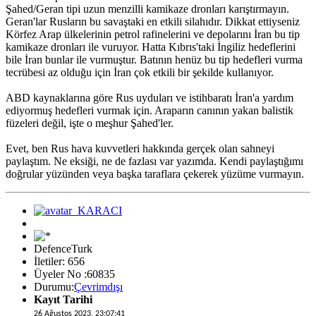
Şahed/Geran tipi uzun menzilli kamikaze dronları karıştırmayın.
Geran'lar Rusların bu savaştaki en etkili silahıdır. Dikkat ettiyseniz
Körfez Arap ülkelerinin petrol rafinelerini ve depolarını İran bu tip
kamikaze dronları ile vuruyor. Hatta Kıbrıs'taki İngiliz hedeflerini
bile İran bunlar ile vurmuştur. Batının henüz bu tip hedefleri vurma
tecrübesi az olduğu için İran çok etkili bir şekilde kullanıyor.
ABD kaynaklarına göre Rus uyduları ve istihbaratı İran'a yardım
ediyormuş hedefleri vurmak için. Araparın canının yakan balistik
füzeleri değil, işte o meşhur Şahed'ler.
Evet, ben Rus hava kuvvetleri hakkında gerçek olan sahneyi
paylaştım. Ne eksiği, ne de fazlası var yazımda. Kendi paylaştığımı
doğrular yüzünden veya başka taraflara çekerek yüzüme vurmayın.
DefenceTurk
İletiler: 656
Üyeler No :60835
Durumu:
Çevrimdışı
Kayıt Tarihi
26 Ağustos 2023, 23:07:41