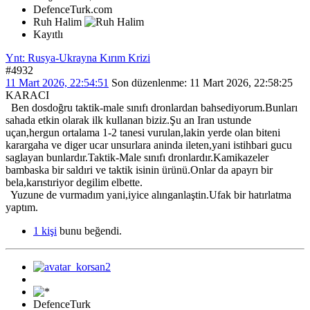
DefenceTurk.com
Ruh Halim
Kayıtlı
Ynt: Rusya-Ukrayna Kırım Krizi
#4932
11 Mart 2026, 22:54:51
Son düzenlenme
: 11 Mart 2026, 22:58:25
KARACI
Ben dosdoğru taktik-male sınıfı dronlardan bahsediyorum.Bunları
sahada etkin olarak ilk kullanan biziz.Şu an Iran ustunde
uçan,hergun ortalama 1-2 tanesi vurulan,lakin yerde olan biteni
karargaha ve diger ucar unsurlara aninda ileten,yani istihbari gucu
saglayan bunlardır.Taktik-Male sınıfı dronlardır.Kamikazeler
bambaska bir saldıri ve taktik isinin ürünü.Onlar da apayrı bir
bela,karıstıriyor degilim elbette.
Yuzune de vurmadım yani,iyice alınganlaştin.Ufak bir hatırlatma
yaptım.
1 kişi
bunu beğendi.
DefenceTurk