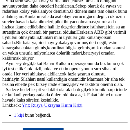
Siha ların savaşta kolay vurulabilen,etkisiz bir silah oldugunu
savunuyordun daha önceleri hatirlarsan.Sebep olarak da yavas ve
radarlara kolay yakalaniyor demistin.O dönem sana tam olarak bunu
anlatmıştım.Bunların sahada asıl olayı vurucu gucu degil, cok uzun
sureler havada kalabilmeleri,pilot ihtiyacı olmaması,vurulsa da
hızlıca ikame edilebilme hali ile degerlendirince istihbarat icin su an
stratejinin çok önemli bir parcasi oldular.Herkesin ABD gibi verimli
uyduları olmayabilir,bunları mini uydular gibi kullanıyorsun
sahada.Bir batarya,bir sihayı yakalayıp vurmuş dert degil,resim
karargaha coktan gitmis,koordinat bilgisi gelmis,artik ondan sonrasi
en yakin unsurla milyonlarca dolarlik radari,bataryayi ortadan
kaldirmak oluyor.
Ayni sey degil,fakat Bahar Kalkanı operasyonunda biz bunu çok
iyi test ettik.Cok hizli,nokta ve etkin operasyonun sırrı sihalardı
orada.Her yeri ablukaya aldilar,çok fazla şaşıran olmustu
hatirlayin.Silahları nasıl kullandigin onemlidir Marmara,bir siha tek
basina elbette pek birsey ifade etmez,işlev ve taktiktir önemli olan.
Sadece hedef tespit ve takibi olarak da degil,elektronik harp icinde
de kullaniliyorlar,orada da önleri oldukca açık.Fakat birinci unsur
havada kalış süreleri kesinlikle.
Linkback:
Ynt: Rusya-Ukrayna Kırım Krizi
1 kişi
bunu beğendi.