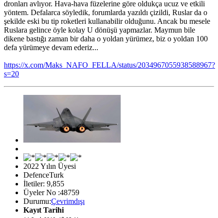
dronları avlıyor. Hava-hava füzelerine göre oldukça ucuz ve etkili
yöntem. Defalarca söyledik, forumlarda yazıldı çizildi, Ruslar da o
şekilde eski bu tip roketleri kullanabilir olduğunu. Ancak bu mesele
Ruslara gelince öyle kolay U dönüşü yapmazlar. Maymun bile
dikene bastığı zaman bir daha o yoldan yürümez, biz o yoldan 100
defa yürümeye devam ederiz...
https://x.com/Maks_NAFO_FELLA/status/2034967055938588967?
s=20
2022 Yılın Üyesi
DefenceTurk
İletiler: 9,855
Üyeler No :48759
Durumu:
Çevrimdışı
Kayıt Tarihi