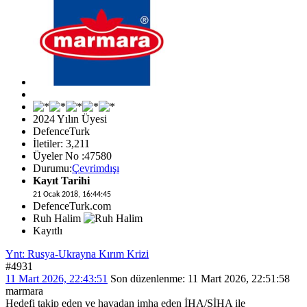
2024 Yılın Üyesi
DefenceTurk
İletiler: 3,211
Üyeler No :47580
Durumu:
Çevrimdışı
Kayıt Tarihi
21 Ocak 2018, 16:44:45
DefenceTurk.com
Ruh Halim
Kayıtlı
Ynt: Rusya-Ukrayna Kırım Krizi
#4931
11 Mart 2026, 22:43:51
Son düzenlenme
: 11 Mart 2026, 22:51:58
marmara
Hedefi takip eden ve havadan imha eden İHA/SİHA ile