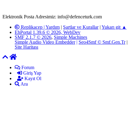
kanunlar ve yönetmelikler çerçevesinde tarafımızca incelenerek site
yöneticilerimiz tarafından gereken çalışmaların yapılmasının
ardından ilgili kişi ya da kuruma yazılı açıklama yapılacaktır.
Elektronik Posta Adresimiz: info@defenceturk.com
Replikacep |
Yardım
|
Şartlar ve Kurallar
|
Yukarı git ▲
EhPortal 1.39.6 © 2026, WebDev
SMF 2.1.7 © 2026
,
Simple Machines
Simple Audio Video Embedder
|
Seo4Smf © Smf.Gen.Tr
|
Site Haritası
Forum
Giriş Yap
Kayıt Ol
Ara