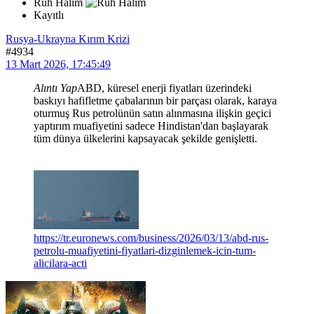
Ruh Halim
Kayıtlı
Rusya-Ukrayna Kırım Krizi
#4934
13 Mart 2026, 17:45:49
Alıntı Yap
ABD, küresel enerji fiyatları üzerindeki
baskıyı hafifletme çabalarının bir parçası olarak, karaya
oturmuş Rus petrolünün satın alınmasına ilişkin geçici
yaptırım muafiyetini sadece Hindistan'dan başlayarak
tüm dünya ülkelerini kapsayacak şekilde genişletti.
https://tr.euronews.com/business/2026/03/13/abd-rus-
petrolu-muafiyetini-fiyatlari-dizginlemek-icin-tum-
alicilara-acti