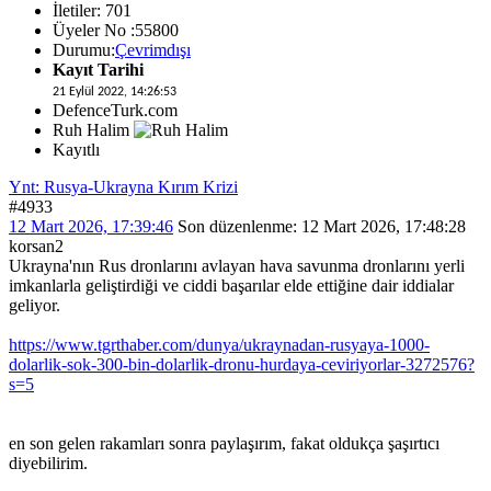
İletiler: 701
Üyeler No :55800
Durumu:
Çevrimdışı
Kayıt Tarihi
21 Eylül 2022, 14:26:53
DefenceTurk.com
Ruh Halim
Kayıtlı
Ynt: Rusya-Ukrayna Kırım Krizi
#4933
12 Mart 2026, 17:39:46
Son düzenlenme
: 12 Mart 2026, 17:48:28
korsan2
Ukrayna'nın Rus dronlarını avlayan hava savunma dronlarını yerli
imkanlarla geliştirdiği ve ciddi başarılar elde ettiğine dair iddialar
geliyor.
https://www.tgrthaber.com/dunya/ukraynadan-rusyaya-1000-
dolarlik-sok-300-bin-dolarlik-dronu-hurdaya-ceviriyorlar-3272576?
s=5
en son gelen rakamları sonra paylaşırım, fakat oldukça şaşırtıcı
diyebilirim.