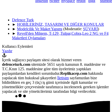
Defence Turk
►
HOBİLERİNİZ, TASARIM VE DİĞER KONULAR
►
Modelcilik Ve Maket Yapımı
(Moderatör:
SÜVARİ
)
►
Revell'den Milgem, T-129 ,Tulpar,Cobra,Leo 2 NG ve F4
Maketleri Oylamaları
Kullanıcı Eylemleri
Yazdır
İçerik sağlayıcı paylaşım sitesi olarak hizmet veren
defenceturk.com
sitemizde 5651 sayılı kanunun 8. maddesine ve
T.C.Knın 125. maddesine göre tüm üyelerimiz yaptıkları
paylaşımlardan kendileri sorumludur.
Replikacep.com
hakkında
yapılacak tüm hukuksal şikayetleri
İletişim
sayfamızdan bize
bildirdikten en geç 3 (üç) iş günü içerisinde ilgili kanunlar ve
yönetmelikler çerçevesinde tarafımızca incelenerek gereken işlemler
yapılacak ve site yöneticilerimiz tarafından bilgi verilecektir.