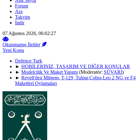
Ana Sayfa
Forum
Ara
Takvim
İndir
07 Ağustos 2026, 06:02:27
Okunmamış İletiler
Yeni Konu
Defence Turk
►
HOBİLERİNİZ, TASARIM VE DİĞER KONULAR
►
Modelcilik Ve Maket Yapımı
(Moderatör:
SÜVARİ
)
►
Revell'den Milgem, T-129 ,Tulpar,Cobra,Leo 2 NG ve F4
Maketleri Oylamaları