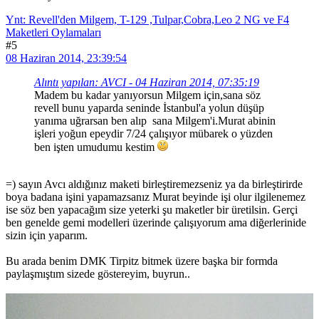
Ynt: Revell'den Milgem, T-129 ,Tulpar,Cobra,Leo 2 NG ve F4
Maketleri Oylamaları
#5
08 Haziran 2014, 23:39:54
Alıntı yapılan: AVCI - 04 Haziran 2014, 07:35:19
Madem bu kadar yanıyorsun Milgem için,sana söz
revell bunu yaparda seninde İstanbul'a yolun düşüp
yanıma uğrarsan ben alıp sana Milgem'i.Murat abinin
işleri yoğun epeydir 7/24 çalışıyor mübarek o yüzden
ben işten umudumu kestim
=) sayın Avcı aldığınız maketi birleştiremezseniz ya da birleştirirde
boya badana işini yapamazsanız Murat beyinde işi olur ilgilenemez
ise söz ben yapacağım size yeterki şu maketler bir üretilsin. Gerçi
ben genelde gemi modelleri üzerinde çalışıyorum ama diğerlerinide
sizin için yaparım.
Bu arada benim DMK Tirpitz bitmek üzere başka bir formda
paylaşmıştım sizede göstereyim, buyrun..