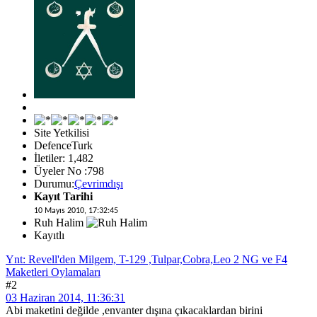
Site Yetkilisi
DefenceTurk
İletiler: 1,482
Üyeler No :798
Durumu:
Çevrimdışı
Kayıt Tarihi
10 Mayıs 2010, 17:32:45
Ruh Halim
Kayıtlı
Ynt: Revell'den Milgem, T-129 ,Tulpar,Cobra,Leo 2 NG ve F4
Maketleri Oylamaları
#2
03 Haziran 2014, 11:36:31
Abi maketini değilde ,envanter dışına çıkacaklardan birini