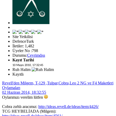
Site Yetkilisi
DefenceTurk
İletiler: 1,482
Üyeler No :798
Durumu:
Çevrimdışı
Kayıt Tarihi
10 Mayıs 2010, 17:32:45
Ruh Halim
Kayıtlı
Revell'den Milgem, T-129 ,Tulpar,Cobra,Leo 2 NG ve F4 Maketleri
Oylamaları
02 Haziran 2014, 18:32:55
Oylarımızı verelim lütfen
Cobra zırhlı aracımız:
http://ideas.revell.de/ideas/item/4426/
TCG HEYBELİADA (Milgem):
http://ideas.revell.de/ideas/item/4561/