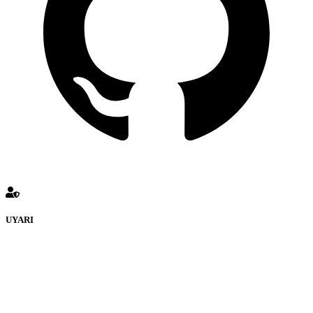
UYARI
defenceturk Forumuna eklenen ve farklı sitelere yönlendiren
bağlantı adreslerinden (linklerden) www.defenceturk.com sorumlu
tutulamaz. İnternet sitemizde, kaynak ya da bağlantı adresi(link)
göstermeksizin izinsiz bir şekilde yapılan her türlü haber ve bilgi
paylaşımı yasaktır. Forumumuzda izinsiz ve kaynak göstermeksizin
yapılan haber ve bilgi paylaşımlarından sadece eylemi gerçekleştiren