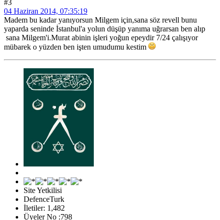
#3
04 Haziran 2014, 07:35:19
Madem bu kadar yanıyorsun Milgem için,sana söz revell bunu
yaparda seninde İstanbul'a yolun düşüp yanıma uğrarsan ben alıp
sana Milgem'i.Murat abinin işleri yoğun epeydir 7/24 çalışıyor
mübarek o yüzden ben işten umudumu kestim
Site Yetkilisi
DefenceTurk
İletiler: 1,482
Üyeler No :798