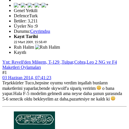
Genel Yetkili
DefenceTurk
İletiler: 3,211
Üyeler No :9
Durumu:
Çevrimdışı
Kayıt Tarihi
22 Mart 2009, 15:56:49
Ruh Halim
Kayıtlı
Ynt: Revell'den Milgem, T-129 ,Tulpar,Cobra,Leo 2 NG ve F4
Maketleri Oylamaları
#1
03 Haziran 2014, 07:41:23
Teşekkürler Tuco,hepsine oyumu verdim inşallah bunların
maketlerini yaparlar,bende skywolf'a sipariş veririm
o bana
yapar.Hala F-5 modelim gelmedi ama neyse daha şunun şurasında
5-6 senecik oldu bekleyelim az daha,pazartesiye ne kaldı ki