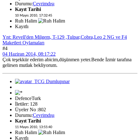
Durumu:
Çevrimdışı
Kayıt Tarihi
10 Mayıs 2010, 17:32:45
Ruh Halim
Kayıtlı
Ynt: Revell'den Milgem, T-129 ,Tulpar,Cobra,Leo 2 NG ve F4
Maketleri Oylamaları
#4
04 Haziran 2014, 08:17:22
Çok teşekkür ederim abicim,düşünmen yeter.Bende İzmir tarafına
gelirsen mutlak bekliyorum.
DefenceTurk
İletiler: 128
Üyeler No :802
Durumu:
Çevrimdışı
Kayıt Tarihi
11 Mayıs 2010, 13:55:40
Ruh Halim
Kayıtlı