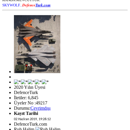
Defence
Turk.com
SKYWOLF...
2020 Yılın Üyesi
DefenceTurk
İletiler: 6,845
Üyeler No :49217
Durumu:
Çevrimdışı
Kayıt Tarihi
02 Haziran 2019, 19:26:12
DefenceTurk.com
Ruh Halim