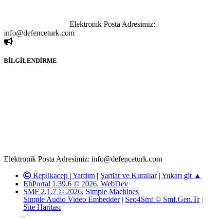
kişi sorumludur. Bu durumun mağduriyet yaratması hâlinde hak
sahibi olan kişi, kişiler ya da kurumların, bizlerle iletişime geçmesini
ivedilikle rica ederiz.
Elektronik Posta Adresimiz:
info@defenceturk.com
BİLGİLENDİRME
Rom ve medya haber sitesi olarak hizmet veren
www.defenceturk.com'
da, 5651 Sayılı Kanunun 8. Maddesine ve
T.C.K'nın 125. Maddesine göre, yapılan gönderi (konu, yorum)
paylaşımlarının tüm sorumluluğu forum üyelerimize aittir.
defenceturk Forumuna iletilecek olan şikayetler, elektronik posta
adresimize gönderildikten en geç üç (3) iş günü içerisinde, ilgili
kanunlar ve yönetmelikler çerçevesinde tarafımızca incelenerek site
yöneticilerimiz tarafından gereken çalışmaların yapılmasının
ardından ilgili kişi ya da kuruma yazılı açıklama yapılacaktır.
Elektronik Posta Adresimiz: info@defenceturk.com
Replikacep |
Yardım
|
Şartlar ve Kurallar
|
Yukarı git ▲
EhPortal 1.39.6 © 2026, WebDev
SMF 2.1.7 © 2026
,
Simple Machines
Simple Audio Video Embedder
|
Seo4Smf © Smf.Gen.Tr
|
Site Haritası