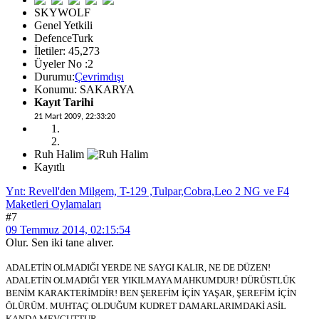
SKYWOLF
Genel Yetkili
DefenceTurk
İletiler: 45,273
Üyeler No :2
Durumu:
Çevrimdışı
Konumu: SAKARYA
Kayıt Tarihi
21 Mart 2009, 22:33:20
Ruh Halim
Kayıtlı
Ynt: Revell'den Milgem, T-129 ,Tulpar,Cobra,Leo 2 NG ve F4
Maketleri Oylamaları
#7
09 Temmuz 2014, 02:15:54
Olur. Sen iki tane alıver.
ADALETİN OLMADIĞI YERDE NE SAYGI KALIR, NE DE DÜZEN!
ADALETİN OLMADIĞI YER YIKILMAYA MAHKUMDUR! DÜRÜSTLÜK
BENİM KARAKTERİMDİR! BEN ŞEREFİM İÇİN YAŞAR, ŞEREFİM İÇİN
ÖLÜRÜM. MUHTAÇ OLDUĞUM KUDRET DAMARLARIMDAKİ ASİL
KANDA MEVCUTTUR.