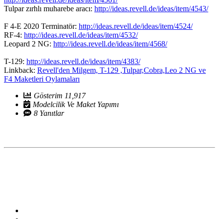
Tulpar zırhlı muharebe aracı:
http://ideas.revell.de/ideas/item/4543/
F 4-E 2020 Terminatör:
http://ideas.revell.de/ideas/item/4524/
RF-4:
http://ideas.revell.de/ideas/item/4532/
Leopard 2 NG:
http://ideas.revell.de/ideas/item/4568/
T-129:
http://ideas.revell.de/ideas/item/4383/
Linkback:
Revell'den Milgem, T-129 ,Tulpar,Cobra,Leo 2 NG ve
F4 Maketleri Oylamaları
Gösterim 11,917
Modelcilik Ve Maket Yapımı
8 Yanıtlar