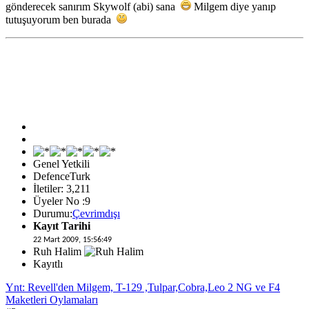
gönderecek sanırım Skywolf (abi) sana
Milgem diye yanıp
tutuşuyorum ben burada
Genel Yetkili
DefenceTurk
İletiler: 3,211
Üyeler No :9
Durumu:
Çevrimdışı
Kayıt Tarihi
22 Mart 2009, 15:56:49
Ruh Halim
Kayıtlı
Ynt: Revell'den Milgem, T-129 ,Tulpar,Cobra,Leo 2 NG ve F4
Maketleri Oylamaları