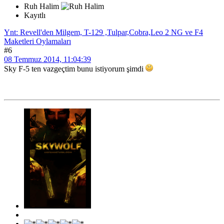
Ruh Halim
Kayıtlı
Ynt: Revell'den Milgem, T-129 ,Tulpar,Cobra,Leo 2 NG ve F4
Maketleri Oylamaları
#6
08 Temmuz 2014, 11:04:39
Sky F-5 ten vazgeçtim bunu istiyorum şimdi