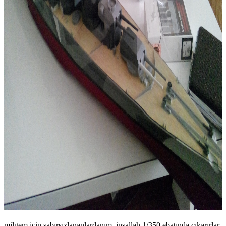
milgem için sabırsızlananlardanım. inşallah 1/350 ebatında çıkarırlar