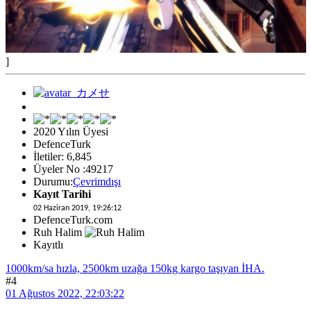
]
2020 Yılın Üyesi
DefenceTurk
İletiler: 6,845
Üyeler No :49217
Durumu:
Çevrimdışı
Kayıt Tarihi
02 Haziran 2019, 19:26:12
DefenceTurk.com
Ruh Halim
Kayıtlı
1000km/sa hızla, 2500km uzağa 150kg kargo taşıyan İHA.
#4
01 Ağustos 2022, 22:03:22