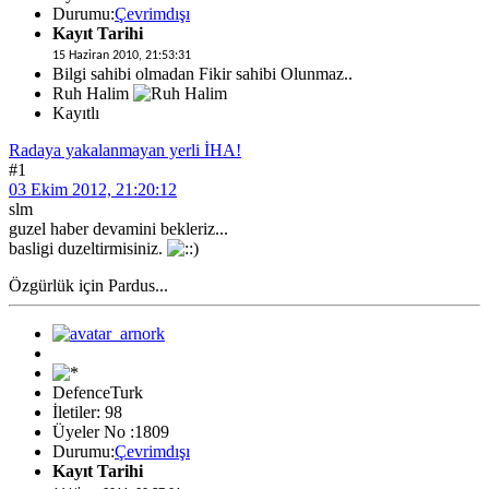
Durumu:
Çevrimdışı
Kayıt Tarihi
15 Haziran 2010, 21:53:31
Bilgi sahibi olmadan Fikir sahibi Olunmaz..
Ruh Halim
Kayıtlı
Radaya yakalanmayan yerli İHA!
#1
03 Ekim 2012, 21:20:12
slm
guzel haber devamini bekleriz...
basligi duzeltirmisiniz.
Özgürlük için Pardus...
DefenceTurk
İletiler: 98
Üyeler No :1809
Durumu:
Çevrimdışı
Kayıt Tarihi