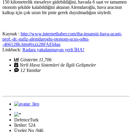
150 kilometrelik mesafeye gidebildiğini, havada 6 saat ve tamamen
otonom şekilde kalabildiğini aktaran Alemdaroğlu, hava aracının
kalkışı için çok uzun bir piste gerek duyulmadığını söyledi.
Kaynak :
http://www.internethaber.com/iha-insansiz-hava-ucagi-
prof.-dr.-nafiz-alemdaroglu-otonom-ucus-odtu-
-466128h.htm#ixzz28FAEbIaq
Linkback:
Radara yakalanmayan yerli İHA!
Gösterim 11,706
Yerli Hava Sistemleri ile İlgili Gelişmeler
12 Yanıtlar
DefenceTurk
İletiler: 524
Üyeler No :946