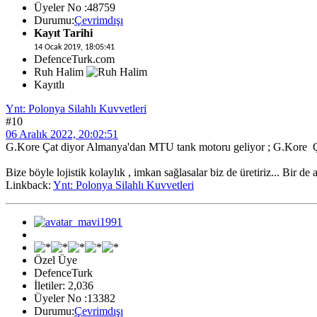
Üyeler No :48759
Durumu:
Çevrimdışı
Kayıt Tarihi
14 Ocak 2019, 18:05:41
DefenceTurk.com
Ruh Halim
Kayıtlı
Ynt: Polonya Silahlı Kuvvetleri
#10
06 Aralık 2022, 20:02:51
G.Kore Çat diyor Almanya'dan MTU tank motoru geliyor ; G.Kore Çut 
Bize böyle lojistik kolaylık , imkan sağlasalar biz de üretiriz... Bir de a
Linkback:
Ynt: Polonya Silahlı Kuvvetleri
Özel Üye
DefenceTurk
İletiler: 2,036
Üyeler No :13382
Durumu:
Çevrimdışı