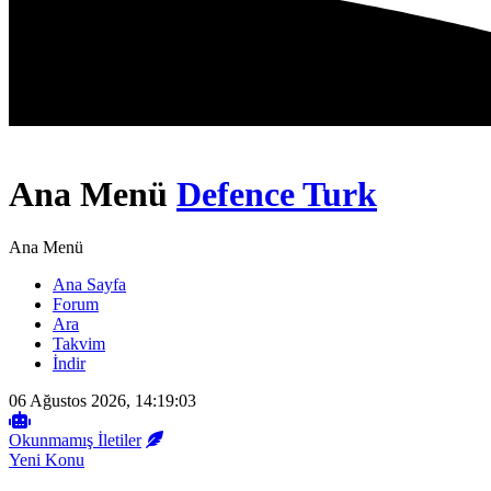
Ana Menü
Defence Turk
Ana Menü
Ana Sayfa
Forum
Ara
Takvim
İndir
06 Ağustos 2026, 14:19:03
Okunmamış İletiler
Yeni Konu