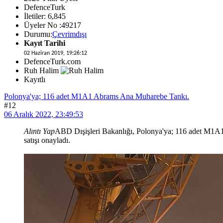
DefenceTurk
İletiler: 6,845
Üyeler No :49217
Durumu:
Çevrimdışı
Kayıt Tarihi
02 Haziran 2019, 19:26:12
DefenceTurk.com
Ruh Halim
Kayıtlı
Polonya'ya; 116 adet M1A1 Abrams Ana Muharebe Tankı.
#12
06 Aralık 2022, 23:49:53
Alıntı Yap
ABD Dışişleri Bakanlığı, Polonya'ya; 116 adet M1A1 
satışı onayladı.