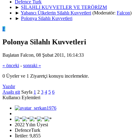
Defence Turk
►
SİLAHLI KUVVETLER VE TERÖRİZM
►
Yabancı Ülkelerin Silahlı Kuvvetleri
(Moderatör:
Falcon
)
►
Polonya Silahlı Kuvvetleri
F
Polonya Silahlı Kuvvetleri
Başlatan Falcon, 08 Şubat 2011, 16:14:33
« önceki
-
sonraki »
0 Üyeler ve 1 Ziyaretçi konuyu incelemekte.
Yazdır
Aşağı git
Sayfa
1
2
3
4
5
6
Kullanıcı Eylemleri
2022 Yılın Üyesi
DefenceTurk
İletiler: 9,855