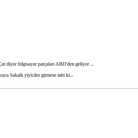
diyor bilgisayar parçaları ABD'den geliyor ...
raya Sakallı yiyiciler girmese tabi ki...