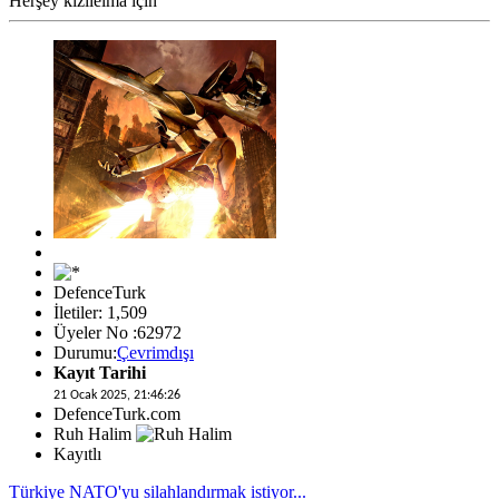
Herşey kızılelma için
DefenceTurk
İletiler: 1,509
Üyeler No :62972
Durumu:
Çevrimdışı
Kayıt Tarihi
21 Ocak 2025, 21:46:26
DefenceTurk.com
Ruh Halim
Kayıtlı
Türkiye NATO'yu silahlandırmak istiyor...