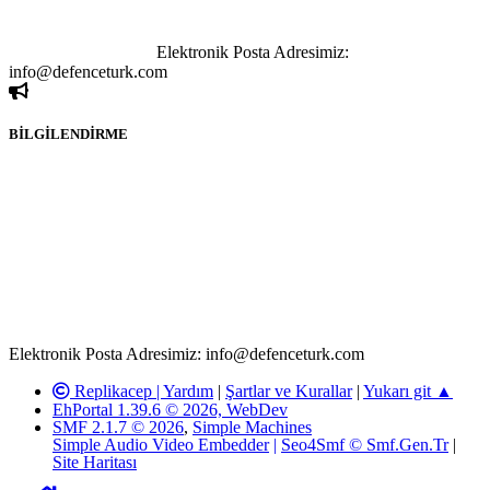
kişi sorumludur. Bu durumun mağduriyet yaratması hâlinde hak
sahibi olan kişi, kişiler ya da kurumların, bizlerle iletişime geçmesini
ivedilikle rica ederiz.
Elektronik Posta Adresimiz:
info@defenceturk.com
BİLGİLENDİRME
Rom ve medya haber sitesi olarak hizmet veren
www.defenceturk.com'
da, 5651 Sayılı Kanunun 8. Maddesine ve
T.C.K'nın 125. Maddesine göre, yapılan gönderi (konu, yorum)
paylaşımlarının tüm sorumluluğu forum üyelerimize aittir.
defenceturk Forumuna iletilecek olan şikayetler, elektronik posta
adresimize gönderildikten en geç üç (3) iş günü içerisinde, ilgili
kanunlar ve yönetmelikler çerçevesinde tarafımızca incelenerek site
yöneticilerimiz tarafından gereken çalışmaların yapılmasının
ardından ilgili kişi ya da kuruma yazılı açıklama yapılacaktır.
Elektronik Posta Adresimiz: info@defenceturk.com
Replikacep |
Yardım
|
Şartlar ve Kurallar
|
Yukarı git ▲
EhPortal 1.39.6 © 2026, WebDev
SMF 2.1.7 © 2026
,
Simple Machines
Simple Audio Video Embedder
|
Seo4Smf © Smf.Gen.Tr
|
Site Haritası