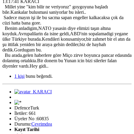
13:17:41 KARACI
Millet yine "kim bilir ne veriyoruz" goygoyuna başladı
bile.Kankalar bulusmasi saniyorlar bu isleri..
Sadece mayın işi ile bu sacma sapan engeller kalkacaksa çok da
cüzi hatta bana gore.
Benim anladigim,NATO yasasin diye elimizi taşın altına
koyduk.Avrupalilarin da isine geldi,ABD'nin sopalamadigi yegane
ülke Türkiye burada.Kendileri konusamiyor,bir zahmet bir el atın da
şu ittifak yeniden bir araya gelsin dediler,biz de hayhah
dedik.Gordugum bu.
Bu arada,gelen haberlere göre Miço zirve boyunca pancar edasında
dolanmış ortalıkta.Bir donem bu Yunan icin bizi silerler falan
diyenler vardı.Hey gidi..
1 kişi
bunu beğendi.
DefenceTurk
İletiler: 661
Üyeler No :60835
Durumu:
Çevrimdışı
Kayıt Tarihi