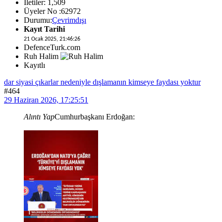
İletiler: 1,509
Üyeler No :62972
Durumu:
Çevrimdışı
Kayıt Tarihi
21 Ocak 2025, 21:46:26
DefenceTurk.com
Ruh Halim
Kayıtlı
dar siyasi çıkarlar nedeniyle dışlamanın kimseye faydası yoktur
#464
29 Haziran 2026, 17:25:51
Alıntı Yap
Cumhurbaşkanı Erdoğan: