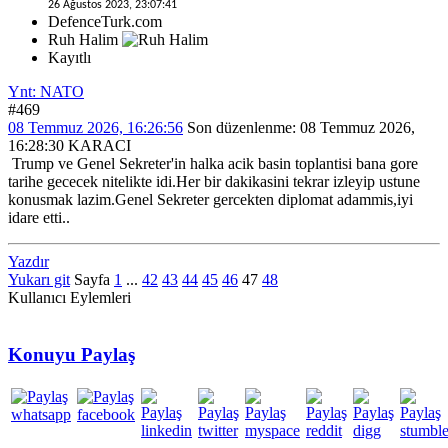
26 Ağustos 2023, 23:07:41
DefenceTurk.com
Ruh Halim
Kayıtlı
Ynt: NATO
#469
08 Temmuz 2026, 16:26:56
Son düzenlenme
: 08 Temmuz 2026,
16:28:30 KARACI
Trump ve Genel Sekreter'in halka acik basin toplantisi bana gore
tarihe gececek nitelikte idi.Her bir dakikasini tekrar izleyip ustune
konusmak lazim.Genel Sekreter gercekten diplomat adammis,iyi
idare etti..
Yazdır
Yukarı git
Sayfa
1
...
42
43
44
45
46
47
48
Kullanıcı Eylemleri
Konuyu Paylaş