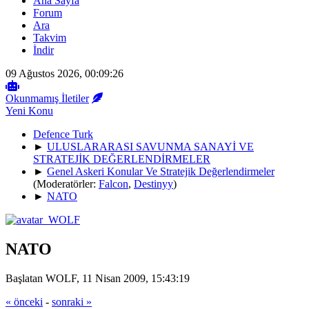
Ana Sayfa
Forum
Ara
Takvim
İndir
09 Ağustos 2026, 00:09:26
Okunmamış İletiler
Yeni Konu
Defence Turk
►
ULUSLARARASI SAVUNMA SANAYİ VE
STRATEJİK DEĞERLENDİRMELER
►
Genel Askeri Konular Ve Stratejik Değerlendirmeler
(Moderatörler:
Falcon
,
Destinyy
)
►
NATO
NATO
Başlatan WOLF, 11 Nisan 2009, 15:43:19
« önceki
-
sonraki »