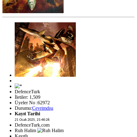
DefenceTurk
İletiler: 1,509
Üyeler No :62972
Durumu:
Çevrimdışı
Kayıt Tarihi
21 Ocak 2025, 21:46:26
DefenceTurk.com
Ruh Halim
Kayıtlı