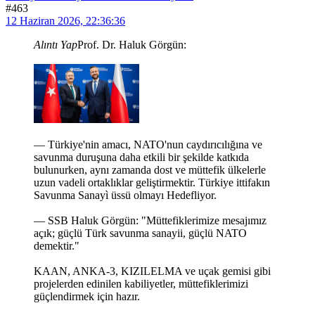
#463
12 Haziran 2026, 22:36:36
Alıntı Yap
Prof. Dr. Haluk Görgün:
— Türkiye'nin amacı, NATO'nun caydırıcılığına ve
savunma duruşuna daha etkili bir şekilde katkıda
bulunurken, aynı zamanda dost ve müttefik ülkelerle
uzun vadeli ortaklıklar geliştirmektir. Türkiye ittifakın
Savunma Sanayì üssü olmayı Hedefliyor.
— SSB Haluk Görgün: "Müttefiklerimize mesajımız
açık; güçlü Türk savunma sanayii, güçlü NATO
demektir."
KAAN, ANKA-3, KIZILELMA ve uçak gemisi gibi
projelerden edinilen kabiliyetler, müttefiklerimizi
güçlendirmek için hazır.