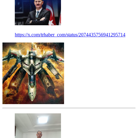
https://x.com/trhaber_com/status/2074435756941295714