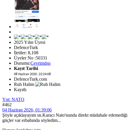
2025 Yılın Üyesi
DefenceTurk
İletiler: 8,108
Üyeler No :50331
Durumu:
Çevrimdışı
Kayıt Tarihi
08 Haziran 2020, 22:24:08
DefenceTurk.com
Ruh Halim
Kayıtlı
Ynt: NATO
#462
04 Haziran 2026, 01:39:06
Şöyle açıklayayım sn.Karacı Nato'nunda direkt müdahale edemediği
güçler var erbabında söyledim...