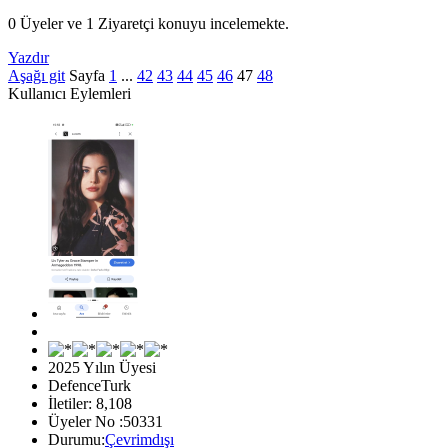
0 Üyeler ve 1 Ziyaretçi konuyu incelemekte.
Yazdır
Aşağı git
Sayfa
1
...
42
43
44
45
46
47
48
Kullanıcı Eylemleri
2025 Yılın Üyesi
DefenceTurk
İletiler: 8,108
Üyeler No :50331
Durumu:
Çevrimdışı