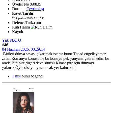
Üyeler No :60835
Durumu:
Çevrimdışı
Kayıt Tarihi
26 Ağustos 2023, 23:07:41
DefenceTurk.com
Ruh Halim
Kayıtlı
Ynt: NATO
#461
04 Haziran 2026, 00:29:14
Birileri dünya savaşı çıkartmak isterse bunu Thaad engelleyemez
zaten.Romanya konusu ile bu konuyu pek yanyana getiremedim bu
arada.Biri pire,digeri deve sürüsü.Kimse pire için dünyayı
yakmaz.Öyle olsaydı yaşanacak yer kalmazdı..
1 kişi
bunu beğendi.