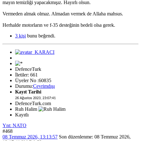
mayın temizliği yapacakmışız. Hayırlı olsun.
Vermeden almak olmaz. Almadan vermek de Allaha mahsus.
Herhalde motorların ve f-35 desteğinin bedeli olsa gerek.
3 kişi
bunu beğendi.
DefenceTurk
İletiler: 661
Üyeler No :60835
Durumu:
Çevrimdışı
Kayıt Tarihi
26 Ağustos 2023, 23:07:41
DefenceTurk.com
Ruh Halim
Kayıtlı
Ynt: NATO
#468
08 Temmuz 2026, 13:13:57
Son düzenlenme
: 08 Temmuz 2026,