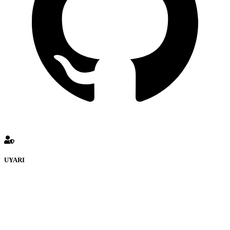
UYARI
defenceturk Forumuna eklenen ve farklı sitelere yönlendiren
bağlantı adreslerinden (linklerden) www.defenceturk.com sorumlu
tutulamaz. İnternet sitemizde, kaynak ya da bağlantı adresi(link)
göstermeksizin izinsiz bir şekilde yapılan her türlü haber ve bilgi
paylaşımı yasaktır. Forumumuzda izinsiz ve kaynak göstermeksizin
yapılan haber ve bilgi paylaşımlarından sadece eylemi gerçekleştiren