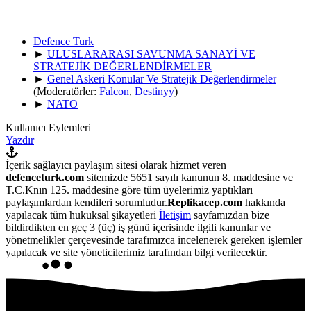
Defence Turk
►
ULUSLARARASI SAVUNMA SANAYİ VE
STRATEJİK DEĞERLENDİRMELER
►
Genel Askeri Konular Ve Stratejik Değerlendirmeler
(Moderatörler:
Falcon
,
Destinyy
)
►
NATO
Kullanıcı Eylemleri
Yazdır
İçerik sağlayıcı paylaşım sitesi olarak hizmet veren
defenceturk.com
sitemizde 5651 sayılı kanunun 8. maddesine ve
T.C.Knın 125. maddesine göre tüm üyelerimiz yaptıkları
paylaşımlardan kendileri sorumludur.
Replikacep.com
hakkında
yapılacak tüm hukuksal şikayetleri
İletişim
sayfamızdan bize
bildirdikten en geç 3 (üç) iş günü içerisinde ilgili kanunlar ve
yönetmelikler çerçevesinde tarafımızca incelenerek gereken işlemler
yapılacak ve site yöneticilerimiz tarafından bilgi verilecektir.