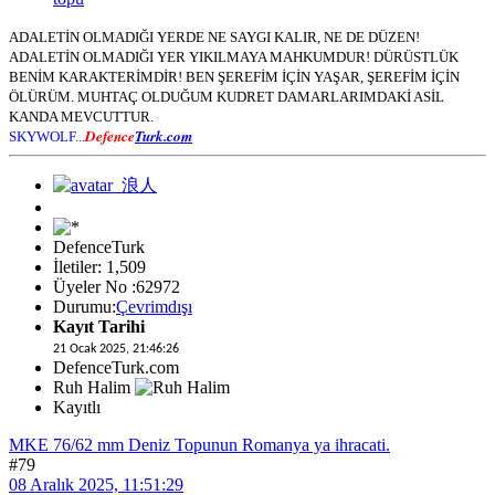
ADALETİN OLMADIĞI YERDE NE SAYGI KALIR, NE DE DÜZEN!
ADALETİN OLMADIĞI YER YIKILMAYA MAHKUMDUR! DÜRÜSTLÜK
BENİM KARAKTERİMDİR! BEN ŞEREFİM İÇİN YAŞAR, ŞEREFİM İÇİN
ÖLÜRÜM. MUHTAÇ OLDUĞUM KUDRET DAMARLARIMDAKİ ASİL
KANDA MEVCUTTUR.
Defence
Turk.com
SKYWOLF...
DefenceTurk
İletiler: 1,509
Üyeler No :62972
Durumu:
Çevrimdışı
Kayıt Tarihi
21 Ocak 2025, 21:46:26
DefenceTurk.com
Ruh Halim
Kayıtlı
MKE 76/62 mm Deniz Topunun Romanya ya ihracati.
#79
08 Aralık 2025, 11:51:29