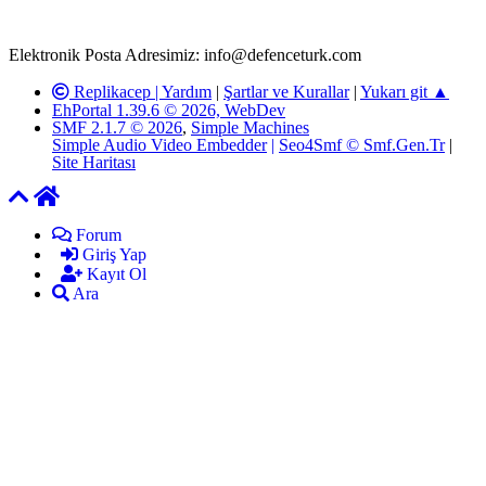
yöneticilerimiz tarafından gereken çalışmaların yapılmasının
ardından ilgili kişi ya da kuruma yazılı açıklama yapılacaktır.
Elektronik Posta Adresimiz: info@defenceturk.com
Replikacep |
Yardım
|
Şartlar ve Kurallar
|
Yukarı git ▲
EhPortal 1.39.6 © 2026, WebDev
SMF 2.1.7 © 2026
,
Simple Machines
Simple Audio Video Embedder
|
Seo4Smf © Smf.Gen.Tr
|
Site Haritası
Forum
Giriş Yap
Kayıt Ol
Ara