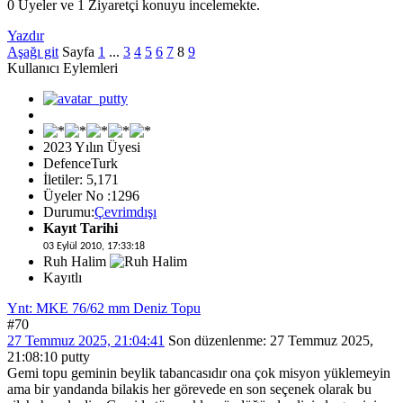
0 Üyeler ve 1 Ziyaretçi konuyu incelemekte.
Yazdır
Aşağı git
Sayfa
1
...
3
4
5
6
7
8
9
Kullanıcı Eylemleri
2023 Yılın Üyesi
DefenceTurk
İletiler: 5,171
Üyeler No :1296
Durumu:
Çevrimdışı
Kayıt Tarihi
03 Eylül 2010, 17:33:18
Ruh Halim
Kayıtlı
Ynt: MKE 76/62 mm Deniz Topu
#70
27 Temmuz 2025, 21:04:41
Son düzenlenme
: 27 Temmuz 2025,
21:08:10 putty
Gemi topu geminin beylik tabancasıdır ona çok misyon yüklemeyin
ama bir yandanda bilakis her görevede en son seçenek olarak bu