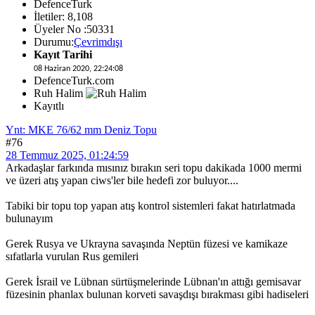
DefenceTurk
İletiler: 8,108
Üyeler No :50331
Durumu:
Çevrimdışı
Kayıt Tarihi
08 Haziran 2020, 22:24:08
DefenceTurk.com
Ruh Halim
Kayıtlı
Ynt: MKE 76/62 mm Deniz Topu
#76
28 Temmuz 2025, 01:24:59
Arkadaşlar farkında mısınız bırakın seri topu dakikada 1000 mermi
ve üzeri atış yapan ciws'ler bile hedefi zor buluyor....
Tabiki bir topu top yapan atış kontrol sistemleri fakat hatırlatmada
bulunayım
Gerek Rusya ve Ukrayna savaşında Neptün füzesi ve kamikaze
sıfatlarla vurulan Rus gemileri
Gerek İsrail ve Lübnan sürtüşmelerinde Lübnan'ın attığı gemisavar
füzesinin phanlax bulunan korveti savaşdışı bırakması gibi hadiseleri