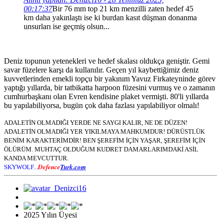
00:17:37
Bir 76 mm top 21 km menzilli zaten hedef 45
km daha yakınlaştı ise ki burdan kasıt düşman donanma
unsurları ise geçmiş olsun...
Deniz topunun yetenekleri ve hedef skalası oldukça geniştir. Gemi
savar füzelere karşı da kullanılır. Geçen yıl kaybettiğimiz deniz
kuvvetlerinden emekli topçu bir yakınım Yavuz Firkateyninde görev
yaptığı yıllarda, bir tatbikatta harpoon füzesini vurmuş ve o zamanın
cumhurbaşkanı olan Evren kendisine plaket vermişti. 80'li yıllarda
bu yapılabiliyorsa, bugün çok daha fazlası yapılabiliyor olmalı!
ADALETİN OLMADIĞI YERDE NE SAYGI KALIR, NE DE DÜZEN!
ADALETİN OLMADIĞI YER YIKILMAYA MAHKUMDUR! DÜRÜSTLÜK
BENİM KARAKTERİMDİR! BEN ŞEREFİM İÇİN YAŞAR, ŞEREFİM İÇİN
ÖLÜRÜM. MUHTAÇ OLDUĞUM KUDRET DAMARLARIMDAKİ ASİL
KANDA MEVCUTTUR.
Defence
Turk.com
SKYWOLF...
2025 Yılın Üyesi