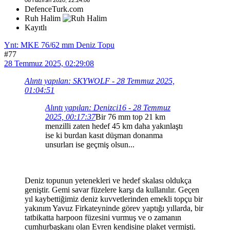
08 Haziran 2020, 22:24:08
DefenceTurk.com
Ruh Halim
Kayıtlı
Ynt: MKE 76/62 mm Deniz Topu
#77
28 Temmuz 2025, 02:29:08
Alıntı yapılan: SKYWOLF - 28 Temmuz 2025,
01:04:51
Alıntı yapılan: Denizci16 - 28 Temmuz
2025, 00:17:37
Bir 76 mm top 21 km
menzilli zaten hedef 45 km daha yakınlaştı
ise ki burdan kasıt düşman donanma
unsurları ise geçmiş olsun...
Deniz topunun yetenekleri ve hedef skalası oldukça
geniştir. Gemi savar füzelere karşı da kullanılır. Geçen
yıl kaybettiğimiz deniz kuvvetlerinden emekli topçu bir
yakınım Yavuz Firkateyninde görev yaptığı yıllarda, bir
tatbikatta harpoon füzesini vurmuş ve o zamanın
cumhurbaşkanı olan Evren kendisine plaket vermişti.