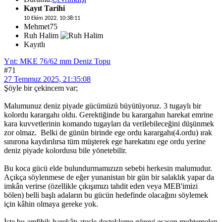
Kayıt Tarihi
10 Ekim 2022, 10:38:11
Mehmet75
Ruh Halim
Kayıtlı
Ynt: MKE 76/62 mm Deniz Topu
#71
27 Temmuz 2025, 21:35:08
Şöyle bir çekincem var;
Malumunuz deniz piyade gücümüzü büyütüyoruz. 3 tugaylı bir
kolordu karargahı oldu. Gerektiğinde bu karargahın harekat emrine
kara kuvvetlerinin komando tugayları da verilebileceğini düşünmek
zor olmaz. Belki de günün birinde ege ordu karargahı(4.ordu) ırak
sınırona kaydırılırsa tüm müşterek ege harekatını ege ordu yerine
deniz piyade kolordusu bile yönetebilir.
Bu koca gücü elde bulundurmamızızn sebebi herkesin malumudur.
Açıkça söylenmese de eğer yunanistan bir gün bir salaklık yapar da
imkân verirse (özellikle çıkışımızı tahdit eden veya MEB'imizi
bölen) belli başlı adaların bu gücün hedefinde olacağını söylemek
için kâhin olmaya gereke yok.
İşte bu amfibik harekâtı ateşle destekleme görevi esasen muhtemelen