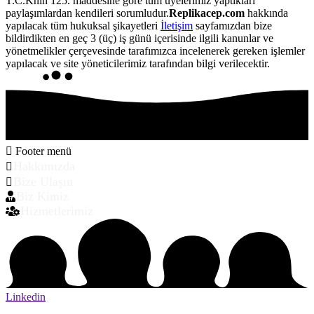
T.C.Knın 125. maddesine göre tüm üyelerimiz yaptıkları
paylaşımlardan kendileri sorumludur.
Replikacep.com
hakkında
yapılacak tüm hukuksal şikayetleri
İletişim
sayfamızdan bize
bildirdikten en geç 3 (üç) iş günü içerisinde ilgili kanunlar ve
yönetmelikler çerçevesinde tarafımızca incelenerek gereken işlemler
yapılacak ve site yöneticilerimiz tarafından bilgi verilecektir.
Footer menü
Hakkımızda
Bize Ulaşın
Biz Kimiz
Hizmetlerimiz
Linkedin