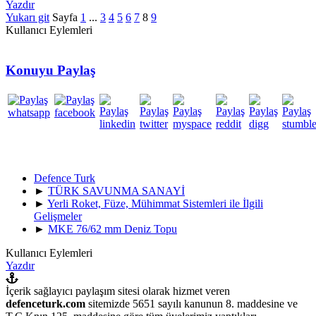
Yazdır
Yukarı git
Sayfa
1
...
3
4
5
6
7
8
9
Kullanıcı Eylemleri
Konuyu Paylaş
Defence Turk
►
TÜRK SAVUNMA SANAYİ
►
Yerli Roket, Füze, Mühimmat Sistemleri ile İlgili
Gelişmeler
►
MKE 76/62 mm Deniz Topu
Kullanıcı Eylemleri
Yazdır
İçerik sağlayıcı paylaşım sitesi olarak hizmet veren
defenceturk.com
sitemizde 5651 sayılı kanunun 8. maddesine ve