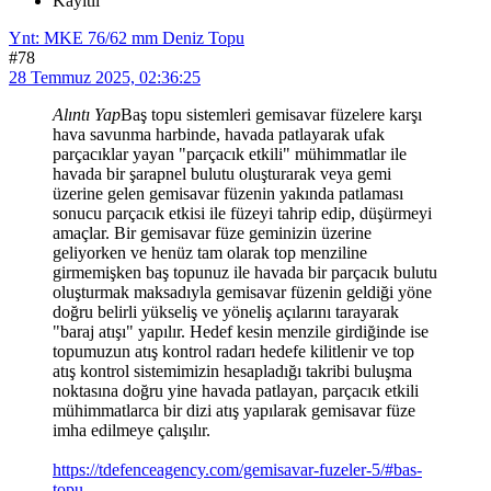
Kayıtlı
Ynt: MKE 76/62 mm Deniz Topu
#78
28 Temmuz 2025, 02:36:25
Alıntı Yap
Baş topu sistemleri gemisavar füzelere karşı
hava savunma harbinde, havada patlayarak ufak
parçacıklar yayan "parçacık etkili" mühimmatlar ile
havada bir şarapnel bulutu oluşturarak veya gemi
üzerine gelen gemisavar füzenin yakında patlaması
sonucu parçacık etkisi ile füzeyi tahrip edip, düşürmeyi
amaçlar. Bir gemisavar füze geminizin üzerine
geliyorken ve henüz tam olarak top menziline
girmemişken baş topunuz ile havada bir parçacık bulutu
oluşturmak maksadıyla gemisavar füzenin geldiği yöne
doğru belirli yükseliş ve yöneliş açılarını tarayarak
"baraj atışı" yapılır. Hedef kesin menzile girdiğinde ise
topumuzun atış kontrol radarı hedefe kilitlenir ve top
atış kontrol sistemimizin hesapladığı takribi buluşma
noktasına doğru yine havada patlayan, parçacık etkili
mühimmatlarca bir dizi atış yapılarak gemisavar füze
imha edilmeye çalışılır.
https://tdefenceagency.com/gemisavar-fuzeler-5/#bas-
topu