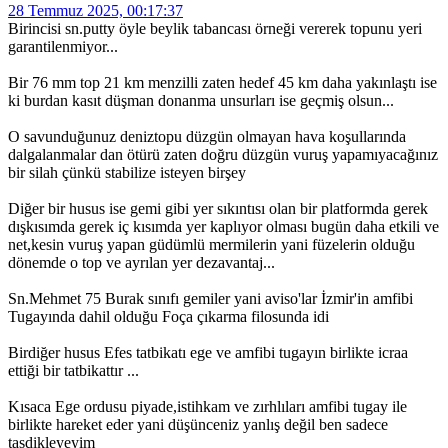
28 Temmuz 2025, 00:17:37
Birincisi sn.putty öyle beylik tabancası örneği vererek topunu yeri
garantilenmiyor...
Bir 76 mm top 21 km menzilli zaten hedef 45 km daha yakınlaştı ise
ki burdan kasıt düşman donanma unsurları ise geçmiş olsun...
O savunduğunuz deniztopu düzgün olmayan hava koşullarında
dalgalanmalar dan ötürü zaten doğru düzgün vuruş yapamıyacağınız
bir silah çünkü stabilize isteyen birşey
Diğer bir husus ise gemi gibi yer sıkıntısı olan bir platformda gerek
dışkısımda gerek iç kısımda yer kaplıyor olması bugün daha etkili ve
net,kesin vuruş yapan güdümlü mermilerin yani füzelerin olduğu
dönemde o top ve ayrılan yer dezavantaj...
Sn.Mehmet 75 Burak sınıfı gemiler yani aviso'lar İzmir'in amfibi
Tugayında dahil olduğu Foça çıkarma filosunda idi
Birdiğer husus Efes tatbikatı ege ve amfibi tugayın birlikte icraa
ettiği bir tatbikattır ...
Kısaca Ege ordusu piyade,istihkam ve zırhlıları amfibi tugay ile
birlikte hareket eder yani düşünceniz yanlış değil ben sadece
tasdikleyeyim