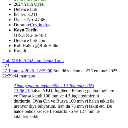
2024 Yılın Üyesi
DefenceTurk
İletiler: 3,211
Üyeler No :47580
Durumu:
Çevrimdışı
Kayıt Tarihi
21 Ocak 2018, 16:44:45
DefenceTurk.com
Ruh Halim
Kayıtlı
Ynt: MKE 76/62 mm Deniz Topu
#73
27 Temmuz 2025, 22:29:00
Son düzenlenme
: 27 Temmuz 2025,
22:29:44 marmara
Alıntı yapılan: mehmet05 - 19 Temmuz 2025,
13:06:19
İtalya, ABD, İngiltere, Fransa ; galiba İngiltere
ve Fransa kendi 100 mm ve 4,5 inç üretimlerini
durdurdu. Oysa Çin ve Rusya 100 mm'yi halen taklit ile
üretiyor diye biliyorum. İran da 76 mm'yi taklit etti. Bu
halde batıda sadece Leonardo 76 ve 127 mm ile
taklitleri kaldı.