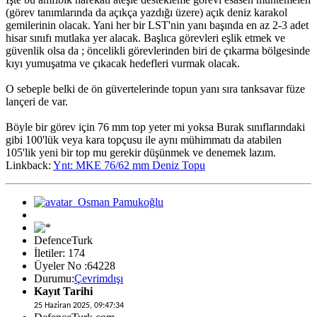
(görev tanımlarında da açıkça yazdığı üzere) açık deniz karakol
gemilerinin olacak. Yani her bir LST'nin yanı başında en az 2-3 adet
hisar sınıfı mutlaka yer alacak. Başlıca görevleri eşlik etmek ve
güvenlik olsa da ; öncelikli görevlerinden biri de çıkarma bölgesinde
kıyı yumuşatma ve çıkacak hedefleri vurmak olacak.
O sebeple belki de ön güvertelerinde topun yanı sıra tanksavar füze
lançeri de var.
Böyle bir görev için 76 mm top yeter mi yoksa Burak sınıflarındaki
gibi 100'lük veya kara topçusu ile aynı mühimmatı da atabilen
105'lik yeni bir top mu gerekir düşünmek ve denemek lazım.
Linkback:
Ynt: MKE 76/62 mm Deniz Topu
DefenceTurk
İletiler: 174
Üyeler No :64228
Durumu:
Çevrimdışı
Kayıt Tarihi
25 Haziran 2025, 09:47:34