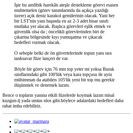
İşte bu amfibik harekâtı ateşle destekleme görevi esasen
muhtemelen (görev tanımlarında da açıkça yazdığı
üzere) açık deniz karakol gemilerinin olacak. Yani her
bir LST'nin yanı başında en az 2-3 adet hisar sınıfı
mutlaka yer alacak. Başlıca görevleri eşlik etmek ve
güvenlik olsa da ; öncelikli görevlerinden biri de
çıkarma bölgesinde kıyı yumuşatma ve çıkacak
hedefleri vurmak olacak.
O sebeple belki de ön güvertelerinde topun yanı sıra
tanksavar füze lançeri de var.
Böyle bir görev için 76 mm top yeter mi yoksa Burak
sınıflarındaki gibi 100'lük veya kara topçusu ile aynı
mühimmatı da atabilen 105'lik yeni bir top mu gerekir
düşünmek ve denemek lazım.
Bence o topların yanına etkili füzelerde koymak lazım misal
kuzgun-tj yada umtas nlos gibi.böylece adalardaki hedefleri daha
rahat imha edebiliriz.