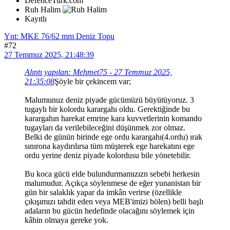
DefenceTurk.com
Ruh Halim
Kayıtlı
Ynt: MKE 76/62 mm Deniz Topu
#72
27 Temmuz 2025, 21:48:39
Alıntı yapılan: Mehmet75 - 27 Temmuz 2025,
21:35:08
Şöyle bir çekincem var;
Malumunuz deniz piyade gücümüzü büyütüyoruz. 3
tugaylı bir kolordu karargahı oldu. Gerektiğinde bu
karargahın harekat emrine kara kuvvetlerinin komando
tugayları da verilebileceğini düşünmek zor olmaz.
Belki de günün birinde ege ordu karargahı(4.ordu) ırak
sınırona kaydırılırsa tüm müşterek ege harekatını ege
ordu yerine deniz piyade kolordusu bile yönetebilir.
Bu koca gücü elde bulundurmamızızn sebebi herkesin
malumudur. Açıkça söylenmese de eğer yunanistan bir
gün bir salaklık yapar da imkân verirse (özellikle
çıkışımızı tahdit eden veya MEB'imizi bölen) belli başlı
adaların bu gücün hedefinde olacağını söylemek için
kâhin olmaya gereke yok.