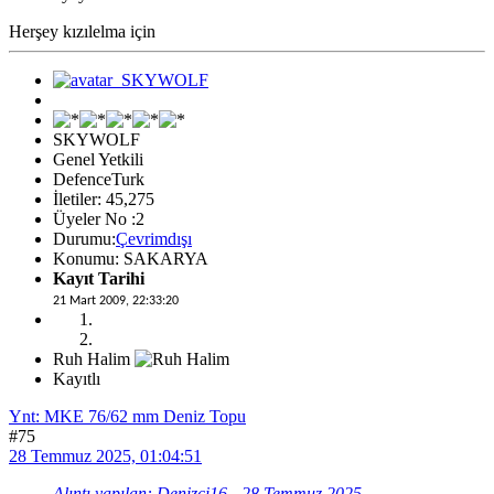
Herşey kızılelma için
SKYWOLF
Genel Yetkili
DefenceTurk
İletiler: 45,275
Üyeler No :2
Durumu:
Çevrimdışı
Konumu: SAKARYA
Kayıt Tarihi
21 Mart 2009, 22:33:20
Ruh Halim
Kayıtlı
Ynt: MKE 76/62 mm Deniz Topu
#75
28 Temmuz 2025, 01:04:51
Alıntı yapılan: Denizci16 - 28 Temmuz 2025,