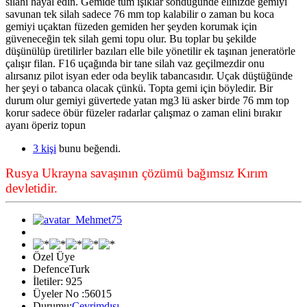
silahı hayal edin. Gemide tüm ışıklar söndüğünde elinizde gemiyi
savunan tek silah sadece 76 mm top kalabilir o zaman bu koca
gemiyi uçaktan füzeden gemiden her şeyden korumak için
güveneceğin tek silah gemi topu olur. Bu toplar bu şekilde
düşünülüp üretilirler bazıları elle bile yönetilir ek taşınan jeneratörle
çalışır filan. F16 uçağında bir tane silah vaz geçilmezdir onu
alırsanız pilot isyan eder oda beylik tabancasıdır. Uçak düştüğünde
her şeyi o tabanca olacak çünkü. Topta gemi için böyledir. Bir
durum olur gemiyi güvertede yatan mg3 lü asker birde 76 mm top
korur sadece öbür füzeler radarlar çalışmaz o zaman elini bırakır
ayanı öperiz topun
3 kişi
bunu beğendi.
Rusya Ukrayna savaşının çözümü bağımsız Kırım
devletidir.
Özel Üye
DefenceTurk
İletiler: 925
Üyeler No :56015
Durumu:
Çevrimdışı