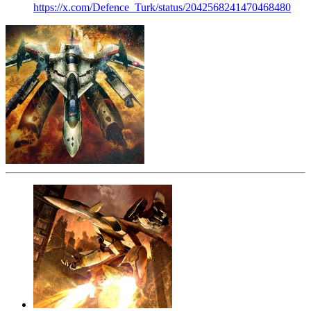
https://x.com/Defence_Turk/status/2042568241470468480