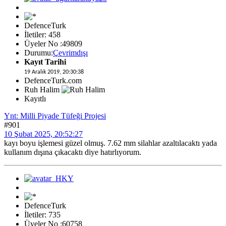
DefenceTurk
İletiler: 458
Üyeler No :49809
Durumu:
Çevrimdışı
Kayıt Tarihi
19 Aralık 2019, 20:30:38
DefenceTurk.com
Ruh Halim
Kayıtlı
Ynt: Milli Piyade Tüfeği Projesi
#901
10 Şubat 2025, 20:52:27
kayı boyu işlemesi güzel olmuş. 7.62 mm silahlar azaltılacaktı yada
kullanım dışına çıkacaktı diye hatırlıyorum.
DefenceTurk
İletiler: 735
Üyeler No :60758