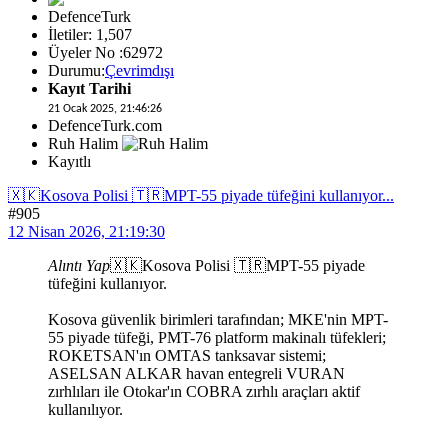
DefenceTurk
İletiler: 1,507
Üyeler No :62972
Durumu:
Çevrimdışı
Kayıt Tarihi
21 Ocak 2025, 21:46:26
DefenceTurk.com
Ruh Halim
Kayıtlı
🇽🇰Kosova Polisi 🇹🇷MPT-55 piyade tüfeğini kullanıyor...
#905
12 Nisan 2026, 21:19:30
Alıntı Yap
🇽🇰Kosova Polisi 🇹🇷MPT-55 piyade
tüfeğini kullanıyor.
Kosova güvenlik birimleri tarafından; MKE'nin MPT-
55 piyade tüfeği, PMT-76 platform makinalı tüfekleri;
ROKETSAN'ın OMTAS tanksavar sistemi;
ASELSAN ALKAR havan entegreli VURAN
zırhlıları ile Otokar'ın COBRA zırhlı araçları aktif
kullanılıyor.