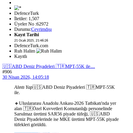
DefenceTurk
İletiler: 1,507
Üyeler No :62972
Durumu:
Çevrimdışı
Kayıt Tarihi
21 Ocak 2025, 21:46:26
DefenceTurk.com
Ruh Halim
Kayıtlı
🇺🇸ABD Deniz Piyadeleri 🇹🇷MPT-55K ile....
#906
30 Nisan 2026, 14:05:18
Alıntı Yap
🇺🇸ABD Deniz Piyadeleri 🇹🇷MPT-55K
ile.
🔸Uluslararası Anadolu Ankası-2026 Tatbikatı'nda yer
alan 🇹🇷Özel Kuvvetleri Komutanlığı personelinde
Sarsılmaz üretimi SAR56 piyade tüfeği, 🇺🇸ABD
Deniz Piyadelerinde ise MKE üretimi MPT-55K piyade
tüfekleri görüldü.