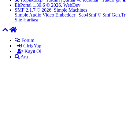
EhPortal 1.39.6 © 2026, WebDev
SMF 2.1.7 © 2026
,
Simple Machines
Simple Audio Video Embedder
|
Seo4Smf © Smf.Gen.Tr
|
Site Haritası
Forum
Giriş Yap
Kayıt Ol
Ara