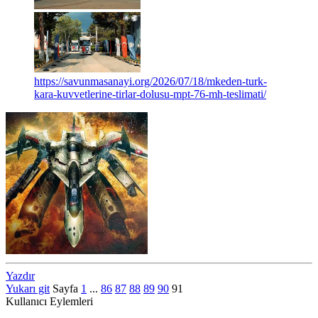
https://savunmasanayi.org/2026/07/18/mkeden-turk-
kara-kuvvetlerine-tirlar-dolusu-mpt-76-mh-teslimati/
Yazdır
Yukarı git
Sayfa
1
...
86
87
88
89
90
91
Kullanıcı Eylemleri