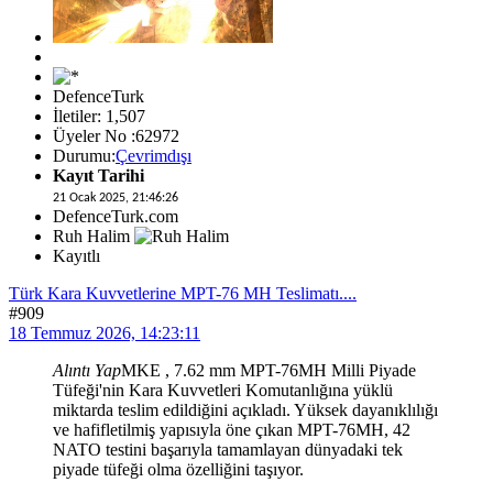
DefenceTurk
İletiler: 1,507
Üyeler No :62972
Durumu:
Çevrimdışı
Kayıt Tarihi
21 Ocak 2025, 21:46:26
DefenceTurk.com
Ruh Halim
Kayıtlı
Türk Kara Kuvvetlerine MPT-76 MH Teslimatı....
#909
18 Temmuz 2026, 14:23:11
Alıntı Yap
MKE , 7.62 mm MPT-76MH Milli Piyade
Tüfeği'nin Kara Kuvvetleri Komutanlığına yüklü
miktarda teslim edildiğini açıkladı. Yüksek dayanıklılığı
ve hafifletilmiş yapısıyla öne çıkan MPT-76MH, 42
NATO testini başarıyla tamamlayan dünyadaki tek
piyade tüfeği olma özelliğini taşıyor.