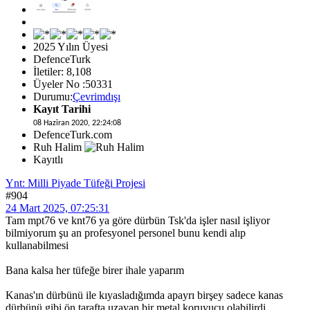
2025 Yılın Üyesi
DefenceTurk
İletiler: 8,108
Üyeler No :50331
Durumu:
Çevrimdışı
Kayıt Tarihi
08 Haziran 2020, 22:24:08
DefenceTurk.com
Ruh Halim
Kayıtlı
Ynt: Milli Piyade Tüfeği Projesi
#904
24 Mart 2025, 07:25:31
Tam mpt76 ve knt76 ya göre dürbün Tsk'da işler nasıl işliyor
bilmiyorum şu an profesyonel personel bunu kendi alıp
kullanabilmesi
Bana kalsa her tüfeğe birer ihale yaparım
Kanas'ın dürbünü ile kıyasladığımda apayrı birşey sadece kanas
dürbünü gibi ön tarafta uzayan bir metal koruyucu olabilirdi