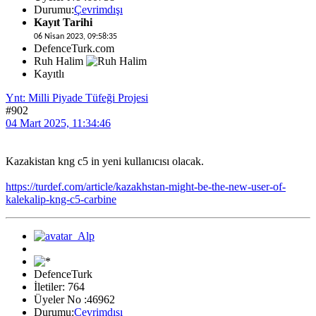
Durumu:
Çevrimdışı
Kayıt Tarihi
06 Nisan 2023, 09:58:35
DefenceTurk.com
Ruh Halim
Kayıtlı
Ynt: Milli Piyade Tüfeği Projesi
#902
04 Mart 2025, 11:34:46
Kazakistan kng c5 in yeni kullanıcısı olacak.
https://turdef.com/article/kazakhstan-might-be-the-new-user-of-
kalekalip-kng-c5-carbine
DefenceTurk
İletiler: 764
Üyeler No :46962
Durumu:
Çevrimdışı