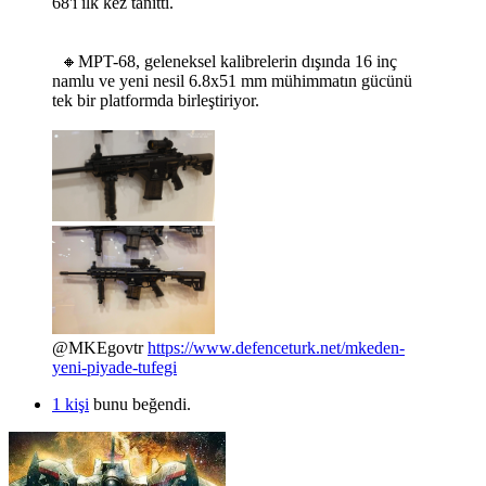
68'i ilk kez tanıttı.
🔸MPT-68, geleneksel kalibrelerin dışında 16 inç
namlu ve yeni nesil 6.8x51 mm mühimmatın gücünü
tek bir platformda birleştiriyor.
@MKEgovtr
https://www.defenceturk.net/mkeden-
yeni-piyade-tufegi
1 kişi
bunu beğendi.