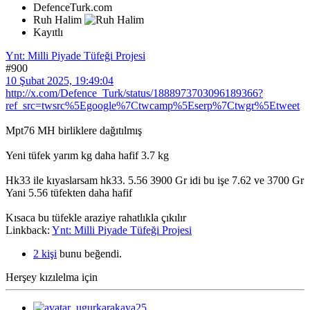
DefenceTurk.com
Ruh Halim
Kayıtlı
Ynt: Milli Piyade Tüfeği Projesi
#900
10 Şubat 2025, 19:49:04
http://x.com/Defence_Turk/status/1888973703096189366?
ref_src=twsrc%5Egoogle%7Ctwcamp%5Eserp%7Ctwgr%5Etweet
Mpt76 MH birliklere dağıtılmış
Yeni tüfek yarım kg daha hafif 3.7 kg
Hk33 ile kıyaslarsam hk33. 5.56 3900 Gr idi bu işe 7.62 ve 3700 Gr
Yani 5.56 tüfekten daha hafif
Kısaca bu tüfekle araziye rahatlıkla çıkılır
Linkback:
Ynt: Milli Piyade Tüfeği Projesi
2 kişi
bunu beğendi.
Herşey kızılelma için