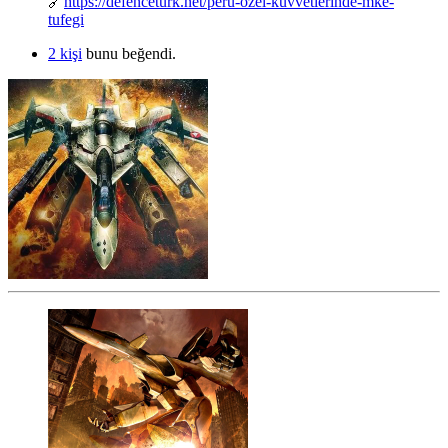
🔗
https://defenceturk.net/peru-ozel-kuvvetlerinde-mke-
tufegi
2 kişi
bunu beğendi.