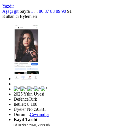
Yazdır
Aşağı git
Sayfa
1
...
86
87
88
89
90
91
Kullanıcı Eylemleri
2025 Yılın Üyesi
DefenceTurk
İletiler: 8,108
Üyeler No :50331
Durumu:
Çevrimdışı
Kayıt Tarihi
08 Haziran 2020, 22:24:08