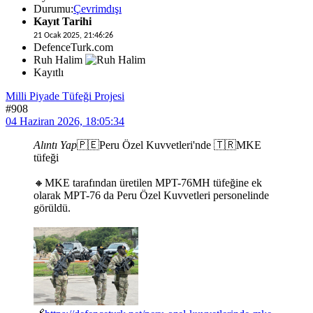
Durumu:
Çevrimdışı
Kayıt Tarihi
21 Ocak 2025, 21:46:26
DefenceTurk.com
Ruh Halim
Kayıtlı
Milli Piyade Tüfeği Projesi
#908
04 Haziran 2026, 18:05:34
Alıntı Yap
🇵🇪Peru Özel Kuvvetleri'nde 🇹🇷MKE
tüfeği
🔸MKE tarafından üretilen MPT-76MH tüfeğine ek
olarak MPT-76 da Peru Özel Kuvvetleri personelinde
görüldü.