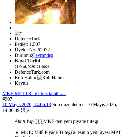
DefenceTurk
İletiler: 1,507
Üyeler No :62972
Durumu:
Çevrimdışı
Kayıt Tarihi
21 Ocak 2025, 21:46:26
DefenceTurk.com
Ruh Halim
Kayıtlı
MKE MPT-68’i ilk kez tanıttı.....
#907
10 Mayıs 2026, 14:06:13
Son düzenlenme
: 10 Mayıs 2026,
14:06:49 浪人
Alıntı Yap
🇹🇷MKE'den yeni piyade tüfeği
🔸 MKE; Millî Piyade Tüfeği ailesinin yeni üyesi MPT-