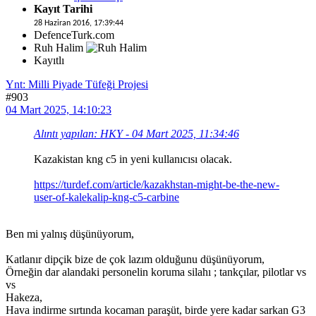
Kayıt Tarihi
28 Haziran 2016, 17:39:44
DefenceTurk.com
Ruh Halim
Kayıtlı
Ynt: Milli Piyade Tüfeği Projesi
#903
04 Mart 2025, 14:10:23
Alıntı yapılan: HKY - 04 Mart 2025, 11:34:46
Kazakistan kng c5 in yeni kullanıcısı olacak.
https://turdef.com/article/kazakhstan-might-be-the-new-
user-of-kalekalip-kng-c5-carbine
Ben mi yalnış düşünüyorum,
Katlanır dipçik bize de çok lazım olduğunu düşünüyorum,
Örneğin dar alandaki personelin koruma silahı ; tankçılar, pilotlar vs
vs
Hakeza,
Hava indirme sırtında kocaman paraşüt, birde yere kadar sarkan G3