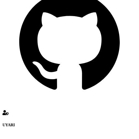
UYARI
defenceturk Forumuna eklenen ve farklı sitelere yönlendiren