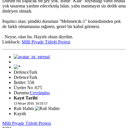
Durum bu yapacak bir şey yok. Birde ''Kale'' soyratılığı vardı ortada
yok tasarıma yardım edecekmiş falan. yahu inanmayın siz dedik ama
dinleyen olmadı.
Þaşırtıcı olan; şimdiki durumun ''Mehmetcik-1'' komedisinden pek
de farklı olmamasına rağmen, genel bir kabul görmesi.
Neyse, olan bu. Hayırlı olsun diyelim.
Linkback:
Milli Piyade Tüfeği Projesi
DefenceTurk
DefenceTurk
İletiler: 558
Üyeler No :675
Durumu:
Çevrimdışı
Kayıt Tarihi
13 Nisan 2010, 10:33:17
Ruh Halim
Kayıtlı
Milli Piyade Tüfeği Projesi