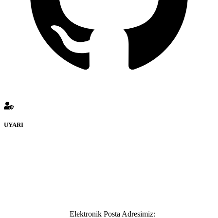
UYARI
defenceturk Forumuna eklenen ve farklı sitelere yönlendiren
bağlantı adreslerinden (linklerden) www.defenceturk.com sorumlu
tutulamaz. İnternet sitemizde, kaynak ya da bağlantı adresi(link)
göstermeksizin izinsiz bir şekilde yapılan her türlü haber ve bilgi
paylaşımı yasaktır. Forumumuzda izinsiz ve kaynak göstermeksizin
yapılan haber ve bilgi paylaşımlarından sadece eylemi gerçekleştiren
kişi sorumludur. Bu durumun mağduriyet yaratması hâlinde hak
sahibi olan kişi, kişiler ya da kurumların, bizlerle iletişime geçmesini
ivedilikle rica ederiz.
Elektronik Posta Adresimiz: