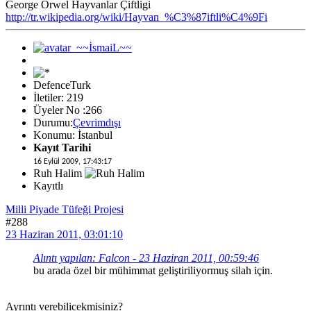
George Orwel Hayvanlar Çiftligi
http://tr.wikipedia.org/wiki/Hayvan_%C3%87iftli%C4%9Fi
DefenceTurk
İletiler: 219
Üyeler No :266
Durumu:
Çevrimdışı
Konumu: İstanbul
Kayıt Tarihi
16 Eylül 2009, 17:43:17
Ruh Halim
Kayıtlı
Milli Piyade Tüfeği Projesi
#288
23 Haziran 2011, 03:01:10
Alıntı yapılan: Falcon - 23 Haziran 2011, 00:59:46
bu arada özel bir mühimmat geliştiriliyormuş silah için.
Ayrıntı verebilicekmisiniz?