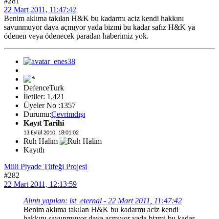
#281
22 Mart 2011, 11:47:42
Benim aklıma takılan H&K bu kadarmı aciz kendi hakkını
savunmuyor dava açmıyor yada bizmi bu kadar safız H&K ya
ödenen veya ödenecek paradan haberimiz yok.
DefenceTurk
İletiler: 1,421
Üyeler No :1357
Durumu:
Çevrimdışı
Kayıt Tarihi
13 Eylül 2010, 18:01:02
Ruh Halim
Kayıtlı
Milli Piyade Tüfeği Projesi
#282
22 Mart 2011, 12:13:59
Alıntı yapılan: ist_eternal - 22 Mart 2011, 11:47:42
Benim aklıma takılan H&K bu kadarmı aciz kendi
hakkını savunmuyor dava açmıyor yada bizmi bu kadar