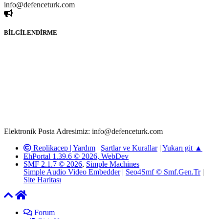
info@defenceturk.com
BİLGİLENDİRME
Rom ve medya haber sitesi olarak hizmet veren
www.defenceturk.com'
da, 5651 Sayılı Kanunun 8. Maddesine ve
T.C.K'nın 125. Maddesine göre, yapılan gönderi (konu, yorum)
paylaşımlarının tüm sorumluluğu forum üyelerimize aittir.
defenceturk Forumuna iletilecek olan şikayetler, elektronik posta
adresimize gönderildikten en geç üç (3) iş günü içerisinde, ilgili
kanunlar ve yönetmelikler çerçevesinde tarafımızca incelenerek site
yöneticilerimiz tarafından gereken çalışmaların yapılmasının
ardından ilgili kişi ya da kuruma yazılı açıklama yapılacaktır.
Elektronik Posta Adresimiz: info@defenceturk.com
Replikacep |
Yardım
|
Şartlar ve Kurallar
|
Yukarı git ▲
EhPortal 1.39.6 © 2026, WebDev
SMF 2.1.7 © 2026
,
Simple Machines
Simple Audio Video Embedder
|
Seo4Smf © Smf.Gen.Tr
|
Site Haritası
Forum