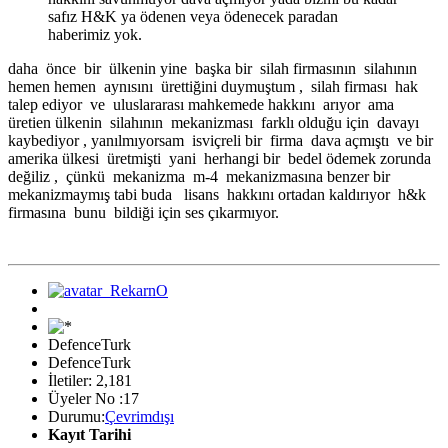
safız H&K ya ödenen veya ödenecek paradan
haberimiz yok.
daha önce bir ülkenin yine başka bir silah firmasının silahının
hemen hemen aynısını ürettiğini duymuştum , silah firması hak
talep ediyor ve uluslararası mahkemede hakkını arıyor ama
üretien ülkenin silahının mekanizması farklı olduğu için davayı
kaybediyor , yanılmıyorsam isviçreli bir firma dava açmıştı ve bir
amerika ülkesi üretmişti yani herhangi bir bedel ödemek zorunda
değiliz , çünkü mekanizma m-4 mekanizmasına benzer bir
mekanizmaymış tabi buda lisans hakkını ortadan kaldırıyor h&k
firmasına bunu bildiği için ses çıkarmıyor.
DefenceTurk
DefenceTurk
İletiler: 2,181
Üyeler No :17
Durumu:
Çevrimdışı
Kayıt Tarihi