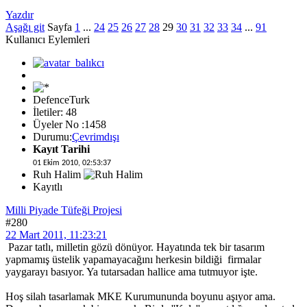
Yazdır
Aşağı git
Sayfa
1
...
24
25
26
27
28
29
30
31
32
33
34
...
91
Kullanıcı Eylemleri
DefenceTurk
İletiler: 48
Üyeler No :1458
Durumu:
Çevrimdışı
Kayıt Tarihi
01 Ekim 2010, 02:53:37
Ruh Halim
Kayıtlı
Milli Piyade Tüfeği Projesi
#280
22 Mart 2011, 11:23:21
Pazar tatlı, milletin gözü dönüyor. Hayatında tek bir tasarım
yapmamış üstelik yapamayacağını herkesin bildiği firmalar
yaygarayı basıyor. Ya tutarsadan hallice ama tutmuyor işte.
Hoş silah tasarlamak MKE Kurumununda boyunu aşıyor ama.