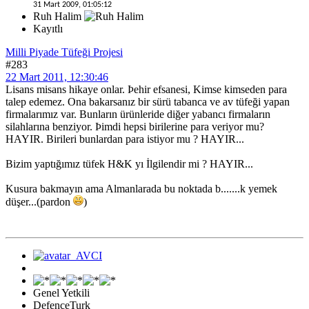
31 Mart 2009, 01:05:12
Ruh Halim
Kayıtlı
Milli Piyade Tüfeği Projesi
#283
22 Mart 2011, 12:30:46
Lisans misans hikaye onlar. Þehir efsanesi, Kimse kimseden para
talep edemez. Ona bakarsanız bir sürü tabanca ve av tüfeği yapan
firmalarımız var. Bunların ürünleride diğer yabancı firmaların
silahlarına benziyor. Þimdi hepsi birilerine para veriyor mu?
HAYIR. Birileri bunlardan para istiyor mu ? HAYIR...
Bizim yaptığımız tüfek H&K yı İlgilendir mi ? HAYIR...
Kusura bakmayın ama Almanlarada bu noktada b.......k yemek
düşer...(pardon
)
Genel Yetkili
DefenceTurk