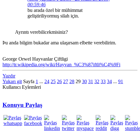
00:59:46
bu arada özel bir mühimmat
geliştiriliyormuş silah için.
Ayrıntı verebilicekmisiniz?
Þu anda bilgim bukadar ama ulaşırsam elbette verebilirim.
George Orwel Hayvanlar Çiftligi
http://tr.wikipedia.org/wiki/Hayvan_%C3%87iftli%C4%9Fi
Yazdır
Yukarı git
Sayfa
1
...
24
25
26
27
28
29
30
31
32
33
34
...
91
Kullanıcı Eylemleri
Konuyu Paylaş