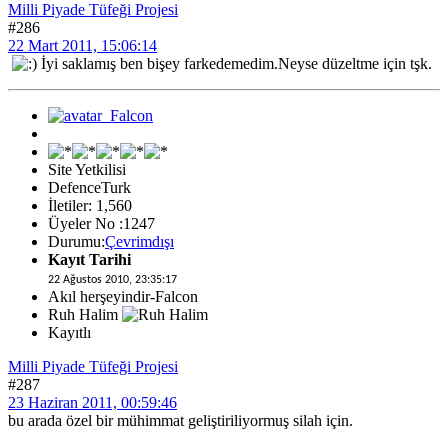
Milli Piyade Tüfeği Projesi
#286
22 Mart 2011, 15:06:14
İyi saklamış ben bişey farkedemedim.Neyse düzeltme için tşk.
Site Yetkilisi
DefenceTurk
İletiler: 1,560
Üyeler No :1247
Durumu:
Çevrimdışı
Kayıt Tarihi
22 Ağustos 2010, 23:35:17
Akıl herşeyindir-Falcon
Ruh Halim
Kayıtlı
Milli Piyade Tüfeği Projesi
#287
23 Haziran 2011, 00:59:46
bu arada özel bir mühimmat geliştiriliyormuş silah için.