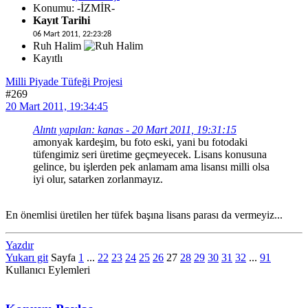
Konumu: -İZMİR-
Kayıt Tarihi
06 Mart 2011, 22:23:28
Ruh Halim
Kayıtlı
Milli Piyade Tüfeği Projesi
#269
20 Mart 2011, 19:34:45
Alıntı yapılan: kanas - 20 Mart 2011, 19:31:15
amonyak kardeşim, bu foto eski, yani bu fotodaki
tüfengimiz seri üretime geçmeyecek. Lisans konusuna
gelince, bu işlerden pek anlamam ama lisansı milli olsa
iyi olur, satarken zorlanmayız.
En önemlisi üretilen her tüfek başına lisans parası da vermeyiz...
Yazdır
Yukarı git
Sayfa
1
...
22
23
24
25
26
27
28
29
30
31
32
...
91
Kullanıcı Eylemleri