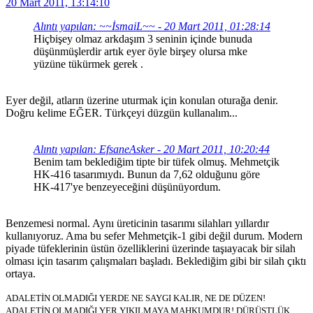
20 Mart 2011, 13:14:10
Alıntı yapılan: ~~İsmaiL~~ - 20 Mart 2011, 01:28:14
Hiçbişey olmaz arkdaşım 3 seninin içinde bunuda
düşünmüşlerdir artık eyer öyle birşey olursa mke
yüzüne tükürmek gerek .
Eyer değil, atların üzerine uturmak için konulan oturağa denir.
Doğru kelime EĞER. Türkçeyi düzgün kullanalım...
Alıntı yapılan: EfsaneAsker - 20 Mart 2011, 10:20:44
Benim tam beklediğim tipte bir tüfek olmuş. Mehmetçik
HK-416 tasarımıydı. Bunun da 7,62 olduğunu göre
HK-417'ye benzeyeceğini düşünüyordum.
Benzemesi normal. Aynı üreticinin tasarımı silahları yıllardır
kullanıyoruz. Ama bu sefer Mehmetçik-1 gibi değil durum. Modern
piyade tüfeklerinin üstün özelliklerini üzerinde taşıayacak bir silah
olması için tasarım çalışmaları başladı. Beklediğim gibi bir silah çıktı
ortaya.
ADALETİN OLMADIĞI YERDE NE SAYGI KALIR, NE DE DÜZEN!
ADALETİN OLMADIĞI YER YIKILMAYA MAHKUMDUR! DÜRÜSTLÜK