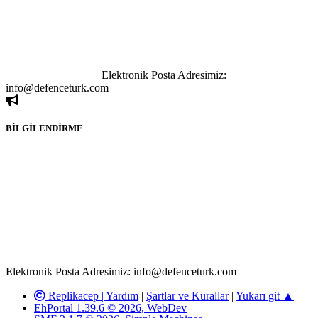
göstermeksizin izinsiz bir şekilde yapılan her türlü haber ve bilgi
paylaşımı yasaktır. Forumumuzda izinsiz ve kaynak göstermeksizin
yapılan haber ve bilgi paylaşımlarından sadece eylemi gerçekleştiren
kişi sorumludur. Bu durumun mağduriyet yaratması hâlinde hak
sahibi olan kişi, kişiler ya da kurumların, bizlerle iletişime geçmesini
ivedilikle rica ederiz.
Elektronik Posta Adresimiz:
info@defenceturk.com
BİLGİLENDİRME
Rom ve medya haber sitesi olarak hizmet veren
www.defenceturk.com'
da, 5651 Sayılı Kanunun 8. Maddesine ve
T.C.K'nın 125. Maddesine göre, yapılan gönderi (konu, yorum)
paylaşımlarının tüm sorumluluğu forum üyelerimize aittir.
defenceturk Forumuna iletilecek olan şikayetler, elektronik posta
adresimize gönderildikten en geç üç (3) iş günü içerisinde, ilgili
kanunlar ve yönetmelikler çerçevesinde tarafımızca incelenerek site
yöneticilerimiz tarafından gereken çalışmaların yapılmasının
ardından ilgili kişi ya da kuruma yazılı açıklama yapılacaktır.
Elektronik Posta Adresimiz: info@defenceturk.com
Replikacep |
Yardım
|
Şartlar ve Kurallar
|
Yukarı git ▲
EhPortal 1.39.6 © 2026, WebDev