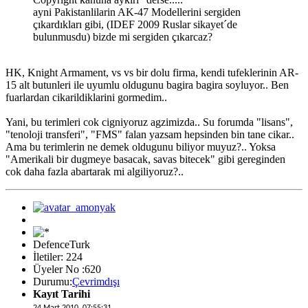
ayni Pakistanlilarin AK-47 Modellerini sergiden
çıkardıkları gibi, (IDEF 2009 Ruslar sikayet´de
bulunmusdu) bizde mi sergiden çıkarcaz?
HK, Knight Armament, vs vs bir dolu firma, kendi tufeklerinin AR-
15 alt butunleri ile uyumlu oldugunu bagira bagira soyluyor.. Ben
fuarlardan cikarildiklarini gormedim..
Yani, bu terimleri cok cigniyoruz agzimizda.. Su forumda "lisans",
"tenoloji transferi", "FMS" falan yazsam hepsinden bin tane cikar..
Ama bu terimlerin ne demek oldugunu biliyor muyuz?.. Yoksa
"Amerikali bir dugmeye basacak, savas bitecek" gibi gereginden
cok daha fazla abartarak mi algiliyoruz?..
DefenceTurk
İletiler: 224
Üyeler No :620
Durumu:
Çevrimdışı
Kayıt Tarihi
24 Mart 2010, 07:55:31