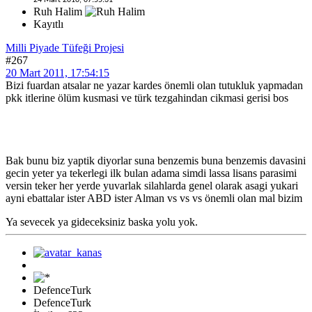
Ruh Halim
Kayıtlı
Milli Piyade Tüfeği Projesi
#267
20 Mart 2011, 17:54:15
Bizi fuardan atsalar ne yazar kardes önemli olan tutukluk yapmadan
pkk itlerine ölüm kusmasi ve türk tezgahindan cikmasi gerisi bos
Bak bunu biz yaptik diyorlar suna benzemis buna benzemis davasini
gecin yeter ya tekerlegi ilk bulan adama simdi lassa lisans parasimi
versin teker her yerde yuvarlak silahlarda genel olarak asagi yukari
ayni ebattalar ister ABD ister Alman vs vs vs önemli olan mal bizim
Ya sevecek ya gideceksiniz baska yolu yok.
DefenceTurk
DefenceTurk