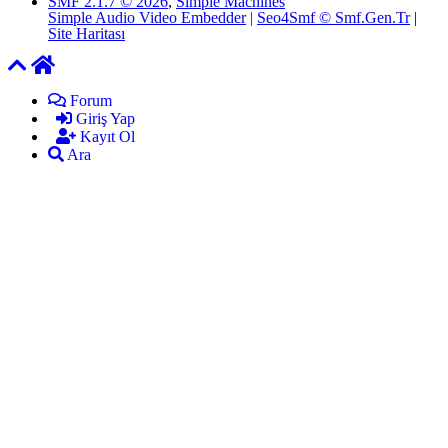
SMF 2.1.7 © 2026
,
Simple Machines
Simple Audio Video Embedder
|
Seo4Smf © Smf.Gen.Tr
|
Site Haritası
Forum
Giriş Yap
Kayıt Ol
Ara