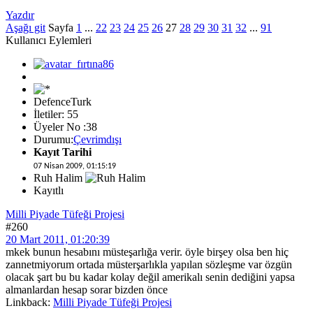
Yazdır
Aşağı git
Sayfa
1
...
22
23
24
25
26
27
28
29
30
31
32
...
91
Kullanıcı Eylemleri
DefenceTurk
İletiler: 55
Üyeler No :38
Durumu:
Çevrimdışı
Kayıt Tarihi
07 Nisan 2009, 01:15:19
Ruh Halim
Kayıtlı
Milli Piyade Tüfeği Projesi
#260
20 Mart 2011, 01:20:39
mkek bunun hesabını müsteşarlığa verir. öyle birşey olsa ben hiç
zannetmiyorum ortada müsterşarlıkla yapılan sözleşme var özgün
olacak şart bu bu kadar kolay değil amerikalı senin dediğini yapsa
almanlardan hesap sorar bizden önce
Linkback:
Milli Piyade Tüfeği Projesi