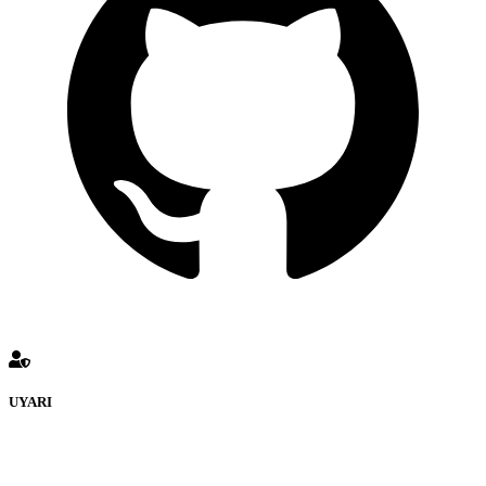
UYARI
defenceturk Forumuna eklenen ve farklı sitelere yönlendiren
bağlantı adreslerinden (linklerden) www.defenceturk.com sorumlu
tutulamaz. İnternet sitemizde, kaynak ya da bağlantı adresi(link)