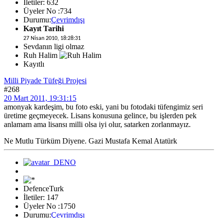
İletiler: 632
Üyeler No :734
Durumu:
Çevrimdışı
Kayıt Tarihi
27 Nisan 2010, 18:28:31
Sevdanın ligi olmaz
Ruh Halim
Kayıtlı
Milli Piyade Tüfeği Projesi
#268
20 Mart 2011, 19:31:15
amonyak kardeşim, bu foto eski, yani bu fotodaki tüfengimiz seri
üretime geçmeyecek. Lisans konusuna gelince, bu işlerden pek
anlamam ama lisansı milli olsa iyi olur, satarken zorlanmayız.
Ne Mutlu Türküm Diyene. Gazi Mustafa Kemal Atatürk
DefenceTurk
İletiler: 147
Üyeler No :1750
Durumu:
Çevrimdışı