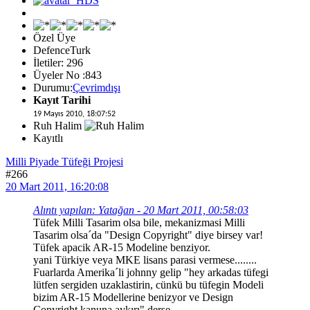
Özel Üye
DefenceTurk
İletiler: 296
Üyeler No :843
Durumu:
Çevrimdışı
Kayıt Tarihi
19 Mayıs 2010, 18:07:52
Ruh Halim
Kayıtlı
Milli Piyade Tüfeği Projesi
#266
20 Mart 2011, 16:20:08
Alıntı yapılan: Yatağan - 20 Mart 2011, 00:58:03
Tüfek Milli Tasarim olsa bile, mekanizmasi Milli
Tasarim olsa´da "Design Copyright" diye birsey var!
Tüfek apacik AR-15 Modeline benziyor.
yani Türkiye veya MKE lisans parasi vermese........
Fuarlarda Amerika´li johnny gelip "hey arkadas tüfegi
lütfen sergiden uzaklastirin, cünkü bu tüfegin Modeli
bizim AR-15 Modellerine benizyor ve Design
Copyright kanuna aykırı" derse.....