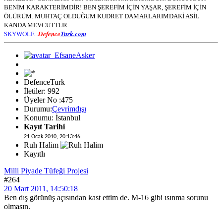
BENİM KARAKTERİMDİR! BEN ŞEREFİM İÇİN YAŞAR, ŞEREFİM İÇİN
ÖLÜRÜM. MUHTAÇ OLDUĞUM KUDRET DAMARLARIMDAKİ ASİL
KANDA MEVCUTTUR.
Defence
Turk.com
SKYWOLF...
DefenceTurk
İletiler: 992
Üyeler No :475
Durumu:
Çevrimdışı
Konumu: İstanbul
Kayıt Tarihi
21 Ocak 2010, 20:13:46
Ruh Halim
Kayıtlı
Milli Piyade Tüfeği Projesi
#264
20 Mart 2011, 14:50:18
Ben dış görünüş açısından kast ettim de. M-16 gibi ısınma sorunu
olmasın.