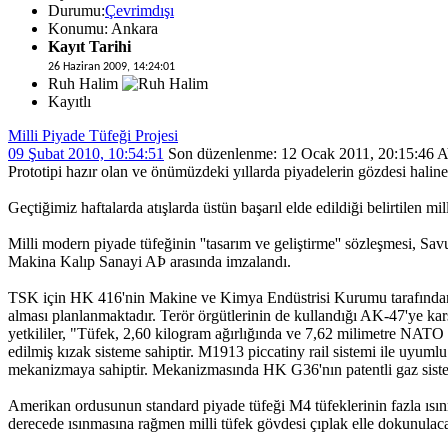
Durumu:
Çevrimdışı
Konumu: Ankara
Kayıt Tarihi
26 Haziran 2009, 14:24:01
Ruh Halim
Kayıtlı
Milli Piyade Tüfeği Projesi
09 Şubat 2010, 10:54:51
Son düzenlenme
: 12 Ocak 2011, 20:15:46 
Prototipi hazır olan ve önümüzdeki yıllarda piyadelerin gözdesi haline
Geçtiğimiz haftalarda atışlarda üstün başarıl elde edildiği belirtilen 
Milli modern piyade tüfeğinin ''tasarım ve geliştirme'' sözleşmesi,
Makina Kalıp Sanayi AÞ arasında imzalandı.
TSK için HK 416'nin Makine ve Kimya Endüstrisi Kurumu tarafından tasa
alması planlanmaktadır. Terör örgütlerinin de kullandığı AK-47'ye ka
yetkililer, "Tüfek, 2,60 kilogram ağırlığında ve 7,62 milimetre NAT
edilmiş kızak sisteme sahiptir. M1913 piccatiny rail sistemi ile uyumlu 
mekanizmaya sahiptir. Mekanizmasında HK G36'nın patentli gaz sistem
Amerikan ordusunun standard piyade tüfeği M4 tüfeklerinin fazla ısın
derecede ısınmasına rağmen milli tüfek gövdesi çıplak elle dokunulaca