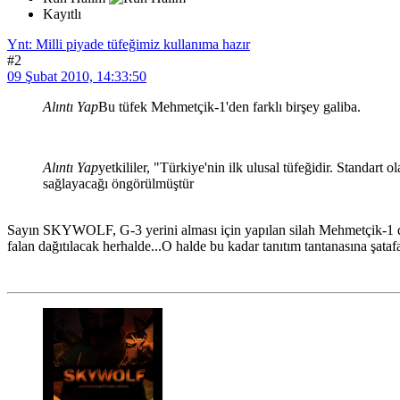
Kayıtlı
Ynt: Milli piyade tüfeğimiz kullanıma hazır
#2
09 Şubat 2010, 14:33:50
Alıntı Yap
Bu tüfek Mehmetçik-1'den farklı birşey galiba.
Alıntı Yap
yetkililer, "Türkiye'nin ilk ulusal tüfeğidir. Standar
sağlayacağı öngörülmüştür
Sayın SKYWOLF, G-3 yerini alması için yapılan silah Mehmetçik-1 de
falan dağıtılacak herhalde...O halde bu kadar tanıtım tantanasına şata