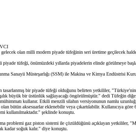
AVCI
 gelecek olan milli modern piyade tüfeğinin seri üretime geçilecek hald
milli piyade tüfeği, önümüzdeki yıllarda piyadelerin elinde görülmeye baş
 Savunma Sanayii Müsteşarlığı (SSM) ile Makina ve Kimya Endüstrisi K
rlanmış bir piyade tüfeği olduğunu belirten yetkililer, "Türkiye'nin i
rşılık büyük bir üstünlük sağlayacağı öngörülmüştür." dedi Tüfeğin diğe
O mühimmatı kullanır. Etkili menzili silahın versiyonunun namlu uzunl
olan bütün aksesuarlar eklenebilir veya çıkartılabilir. Kullanıcıya göre 6
i kullanılmaktadır." şeklinde konuştu.
ma problemi gaz piston sistemi ile çözüldüğünü açıklayan yetkililer, "
k kadar soğuk kalır." diye konuştu.