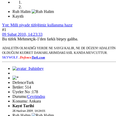
Ruh Halim
Kayıtlı
Ynt: Milli piyade tüfeğimiz kullanıma hazır
#1
09 Şubat 2010, 14:23:33
Bu tüfek Mehmetçik-1'den farklı birşey galiba.
ADALETİN OLMADIĞI YERDE NE SAYGI KALIR, NE DE DÜZEN! ADALET
OLDUĞUM KUDRET DAMARLARIMDAKİ ASİL KANDA MEVCUTTUR.
Defence
Turk.com
SKYWOLF...
DefenceTurk
İletiler: 514
Üyeler No :178
Durumu:
Çevrimdışı
Konumu: Ankara
Kayıt Tarihi
26 Haziran 2009, 14:24:01
Ruh Halim