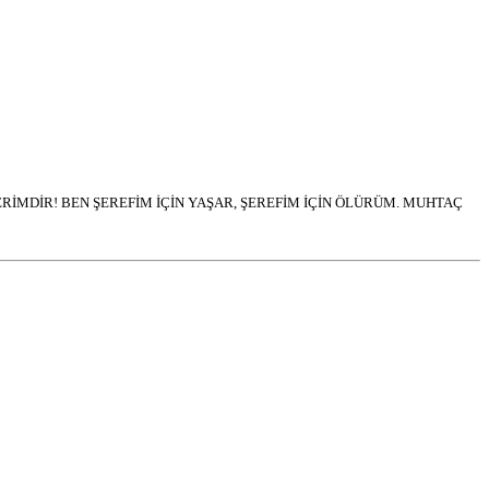
İMDİR! BEN ŞEREFİM İÇİN YAŞAR, ŞEREFİM İÇİN ÖLÜRÜM. MUHTAÇ