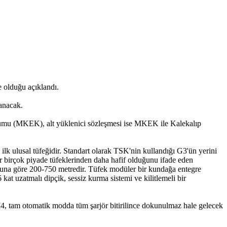
e olduğu açıklandı.
lanacak.
urumu (MKEK), alt yüklenici sözleşmesi ise MKEK ile Kalekalıp
lk ulusal tüfeğidir. Standart olarak TSK'nin kullandığı G3'ün yerini
r birçok piyade tüfeklerinden daha hafif olduğunu ifade eden
uğuna göre 200-750 metredir. Tüfek modüler bir kundağa entegre
 kat uzatmalı dipçik, sessiz kurma sistemi ve kilitlemeli bir
M4, tam otomatik modda tüm şarjör bitirilince dokunulmaz hale gelecek