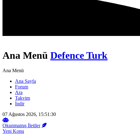
Ana Menü
Defence Turk
Ana Menü
Ana Sayfa
Forum
Ara
Takvim
İndir
07 Ağustos 2026, 15:51:30
Okunmamış İletiler
Yeni Konu