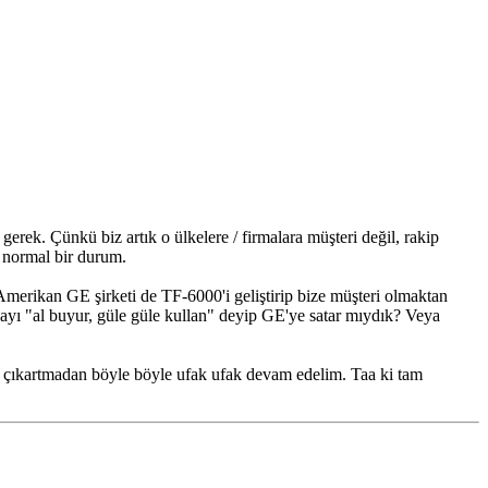
rek. Çünkü biz artık o ülkelere / firmalara müşteri değil, rakip
 normal bir durum.
 Amerikan GE şirketi de TF-6000'i geliştirip bize müşteri olmaktan
çayı "al buyur, güle güle kullan" deyip GE'ye satar mıydık? Veya
es çıkartmadan böyle böyle ufak ufak devam edelim. Taa ki tam