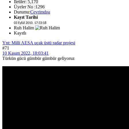
İletiler: 5,170
Üyeler No :1296
Durumu:
Çevrimdışı
Kayıt Tarihi
03 Eylül 2010, 17:33:18
Ruh Halim
Kayıtlı
Ynt: Milli AESA uçak üstü radar projesi
#71
10 Kasım 2022, 18:03:41
Türkün gücü gümbür gümbür geliyoruz