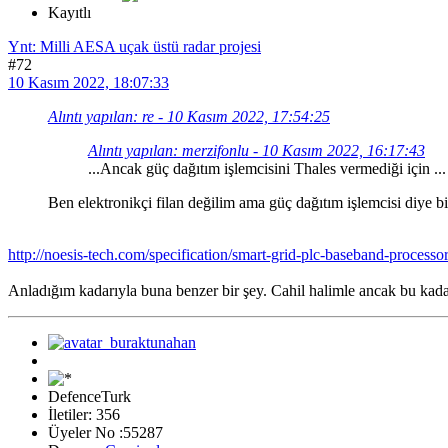
Kayıtlı
Ynt: Milli AESA uçak üstü radar projesi
#72
10 Kasım 2022, 18:07:33
Alıntı yapılan: re - 10 Kasım 2022, 17:54:25
Alıntı yapılan: merzifonlu - 10 Kasım 2022, 16:17:43
...Ancak güç dağıtım işlemcisini Thales vermediği için ...
Ben elektronikçi filan değilim ama güç dağıtım işlemcisi diy
http://noesis-tech.com/specification/smart-grid-plc-baseband-processo
Anladığım kadarıyla buna benzer bir şey. Cahil halimle ancak bu kad
DefenceTurk
İletiler: 356
Üyeler No :55287