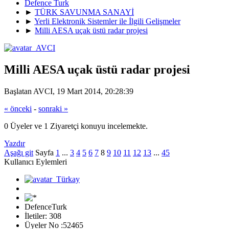
Defence Turk
►
TÜRK SAVUNMA SANAYİ
►
Yerli Elektronik Sistemler ile İlgili Gelişmeler
►
Milli AESA uçak üstü radar projesi
Milli AESA uçak üstü radar projesi
Başlatan AVCI, 19 Mart 2014, 20:28:39
« önceki
-
sonraki »
0 Üyeler ve 1 Ziyaretçi konuyu incelemekte.
Yazdır
Aşağı git
Sayfa
1
...
3
4
5
6
7
8
9
10
11
12
13
...
45
Kullanıcı Eylemleri
DefenceTurk
İletiler: 308
Üyeler No :52465