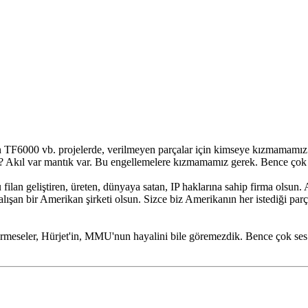
 TF6000 vb. projelerde, verilmeyen parçalar için kimseye kızmamamız ge
i? Akıl var mantık var. Bu engellemelere kızmamamız gerek. Bence çok
ilan geliştiren, üreten, dünyaya satan, IP haklarına sahip firma olsun.
ışan bir Amerikan şirketi olsun. Sizce biz Amerikanın her istediği par
 vermeseler, Hürjet'in, MMU'nun hayalini bile göremezdik. Bence çok s