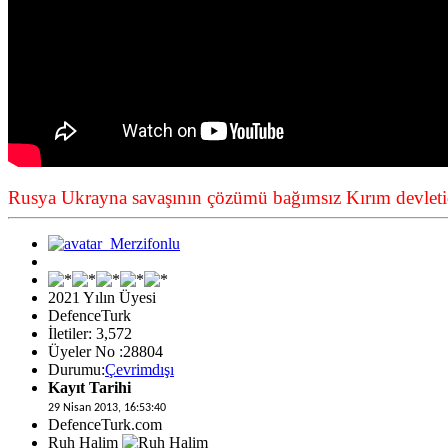
Rusya Ukrayna savaşının çözümü bağımsız Kırım devletid
2021 Yılın Üyesi
DefenceTurk
İletiler: 3,572
Üyeler No :28804
Durumu:
Çevrimdışı
Kayıt Tarihi
29 Nisan 2013, 16:53:40
DefenceTurk.com
Ruh Halim