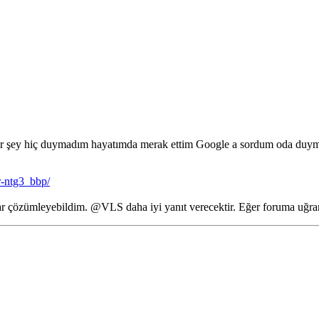
e bir şey hiç duymadım hayatımda merak ettim Google a sordum oda duy
r-ntg3_bbp/
ar çözümleyebildim. @VLS daha iyi yanıt verecektir. Eğer foruma uğra