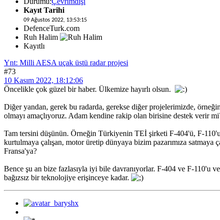
Durumu:
Çevrimdışı
Kayıt Tarihi
09 Ağustos 2022, 13:53:15
DefenceTurk.com
Ruh Halim
Kayıtlı
Ynt: Milli AESA uçak üstü radar projesi
#73
10 Kasım 2022, 18:12:06
Öncelikle çok güzel bir haber. Ülkemize hayırlı olsun.
Diğer yandan, gerek bu radarda, gerekse diğer projelerimizde, örneğin
olmayı amaçlıyoruz. Adam kendine rakip olan birisine destek verir m
Tam tersini düşünün. Örneğin Türkiyenin TEİ şirketi F-404'ü, F-110'u f
kurtulmaya çalışan, motor üretip dünyaya bizim pazarımıza satmaya çal
Fransa'ya?
Bence şu an bize fazlasıyla iyi bile davranıyorlar. F-404 ve F-110'u
bağızsız bir teknolojiye erişinceye kadar.