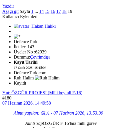
Yazdır
Aşağı git
Sayfa
1
...
14
15
16
17
18
19
Kullanıcı Eylemleri
DefenceTurk
İletiler: 143
Üyeler No :62939
Durumu:
Çevrimdışı
Kayıt Tarihi
17 Ocak 2025, 15:18:04
DefenceTurk.com
Ruh Halim
Kayıtlı
Ynt: ÖZGÜR PROJESİ (Milli beyinli F-16)
#180
07 Haziran 2026, 14:49:58
Alıntı yapılan: 浪人 - 07 Haziran 2026, 13:53:39
Alıntı Yap
ÖZGÜR F-16'lara milli görev