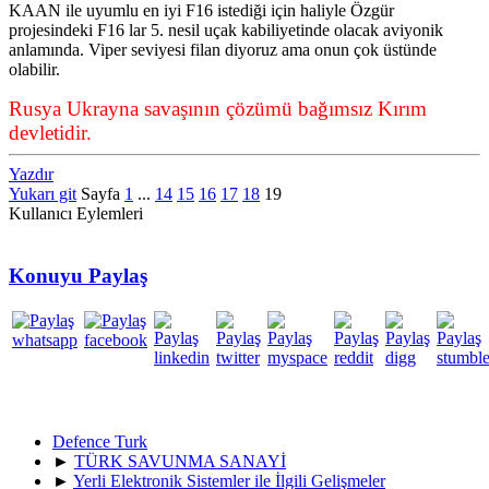
KAAN ile uyumlu en iyi F16 istediği için haliyle Özgür
projesindeki F16 lar 5. nesil uçak kabiliyetinde olacak aviyonik
anlamında. Viper seviyesi filan diyoruz ama onun çok üstünde
olabilir.
Rusya Ukrayna savaşının çözümü bağımsız Kırım
devletidir.
Yazdır
Yukarı git
Sayfa
1
...
14
15
16
17
18
19
Kullanıcı Eylemleri
Konuyu Paylaş
Defence Turk
►
TÜRK SAVUNMA SANAYİ
►
Yerli Elektronik Sistemler ile İlgili Gelişmeler