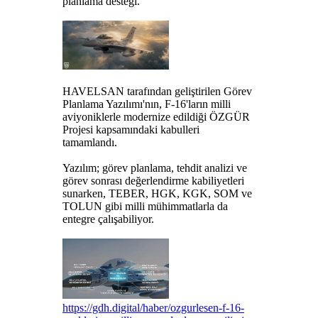
planlama desteği.
HAVELSAN tarafından geliştirilen Görev
Planlama Yazılımı'nın, F-16'ların milli
aviyoniklerle modernize edildiği ÖZGÜR
Projesi kapsamındaki kabulleri
tamamlandı.
Yazılım; görev planlama, tehdit analizi ve
görev sonrası değerlendirme kabiliyetleri
sunarken, TEBER, HGK, KGK, SOM ve
TOLUN gibi milli mühimmatlarla da
entegre çalışabiliyor.
https://gdh.digital/haber/ozgurlesen-f-16-