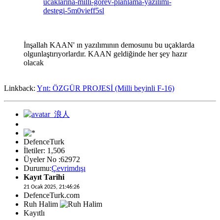
ucaklarina-milli-gorev-planlama-yazilimi-
destegi-5m0vieff5sl
İnşallah KAAN' ın yazılımının demosunu bu uçaklarda
olgunlaştırıyorlardır. KAAN geldiğinde her şey hazır
olacak
Linkback:
Ynt: ÖZGÜR PROJESİ (Milli beyinli F-16)
DefenceTurk
İletiler: 1,506
Üyeler No :62972
Durumu:
Çevrimdışı
Kayıt Tarihi
21 Ocak 2025, 21:46:26
DefenceTurk.com
Ruh Halim
Kayıtlı