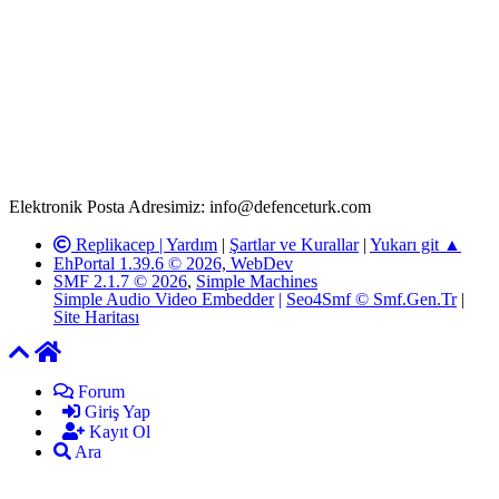
Rom ve medya haber sitesi olarak hizmet veren
www.defenceturk.com'
da, 5651 Sayılı Kanunun 8. Maddesine ve
T.C.K'nın 125. Maddesine göre, yapılan gönderi (konu, yorum)
paylaşımlarının tüm sorumluluğu forum üyelerimize aittir.
defenceturk Forumuna iletilecek olan şikayetler, elektronik posta
adresimize gönderildikten en geç üç (3) iş günü içerisinde, ilgili
kanunlar ve yönetmelikler çerçevesinde tarafımızca incelenerek site
yöneticilerimiz tarafından gereken çalışmaların yapılmasının
ardından ilgili kişi ya da kuruma yazılı açıklama yapılacaktır.
Elektronik Posta Adresimiz: info@defenceturk.com
Replikacep |
Yardım
|
Şartlar ve Kurallar
|
Yukarı git ▲
EhPortal 1.39.6 © 2026, WebDev
SMF 2.1.7 © 2026
,
Simple Machines
Simple Audio Video Embedder
|
Seo4Smf © Smf.Gen.Tr
|
Site Haritası
Forum
Giriş Yap
Kayıt Ol
Ara