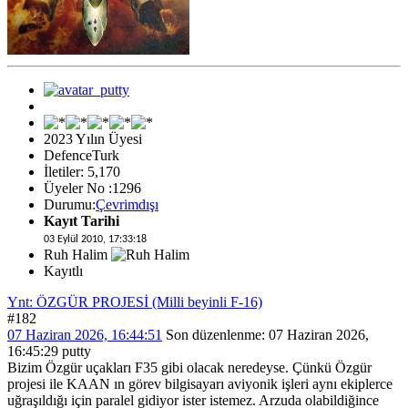
2023 Yılın Üyesi
DefenceTurk
İletiler: 5,170
Üyeler No :1296
Durumu:
Çevrimdışı
Kayıt Tarihi
03 Eylül 2010, 17:33:18
Ruh Halim
Kayıtlı
Ynt: ÖZGÜR PROJESİ (Milli beyinli F-16)
#182
07 Haziran 2026, 16:44:51
Son düzenlenme
: 07 Haziran 2026,
16:45:29 putty
Bizim Özgür uçakları F35 gibi olacak neredeyse. Çünkü Özgür
projesi ile KAAN ın görev bilgisayarı aviyonik işleri aynı ekiplerce
uğraşıldığı için paralel gidiyor ister istemez. Arzuda olabildiğince