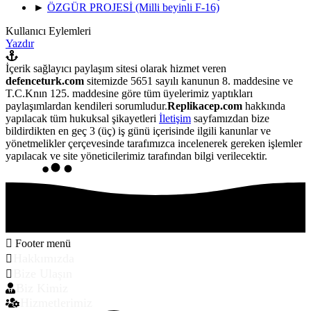
►
ÖZGÜR PROJESİ (Milli beyinli F-16)
Kullanıcı Eylemleri
Yazdır
İçerik sağlayıcı paylaşım sitesi olarak hizmet veren
defenceturk.com
sitemizde 5651 sayılı kanunun 8. maddesine ve
T.C.Knın 125. maddesine göre tüm üyelerimiz yaptıkları
paylaşımlardan kendileri sorumludur.
Replikacep.com
hakkında
yapılacak tüm hukuksal şikayetleri
İletişim
sayfamızdan bize
bildirdikten en geç 3 (üç) iş günü içerisinde ilgili kanunlar ve
yönetmelikler çerçevesinde tarafımızca incelenerek gereken işlemler
yapılacak ve site yöneticilerimiz tarafından bilgi verilecektir.
Footer menü
Hakkımızda
Bize Ulaşın
Biz Kimiz
Hizmetlerimiz