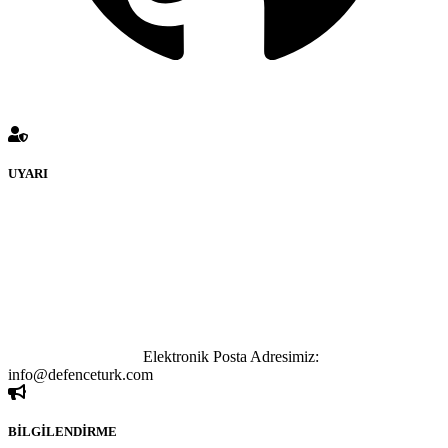
UYARI
defenceturk Forumuna eklenen ve farklı sitelere yönlendiren
bağlantı adreslerinden (linklerden) www.defenceturk.com sorumlu
tutulamaz. İnternet sitemizde, kaynak ya da bağlantı adresi(link)
göstermeksizin izinsiz bir şekilde yapılan her türlü haber ve bilgi
paylaşımı yasaktır. Forumumuzda izinsiz ve kaynak göstermeksizin
yapılan haber ve bilgi paylaşımlarından sadece eylemi gerçekleştiren
kişi sorumludur. Bu durumun mağduriyet yaratması hâlinde hak
sahibi olan kişi, kişiler ya da kurumların, bizlerle iletişime geçmesini
ivedilikle rica ederiz.
Elektronik Posta Adresimiz:
info@defenceturk.com
BİLGİLENDİRME