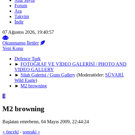
Ana Sayfa
Forum
Ara
Takvim
İndir
07 Ağustos 2026, 19:40:57
Okunmamış İletiler
Yeni Konu
Defence Turk
►
FOTOĞRAF VE VİDEO GALERİSİ / PHOTO AND
VIDEO GALLERY
►
Silah Galerisi / Guns Gallery
(Moderatörler:
SÜVARİ
,
Wild Eagle
)
►
M2 browning
E
M2 browning
Başlatan emrebenn, 04 Mayıs 2009, 22:44:24
« önceki
-
sonraki »