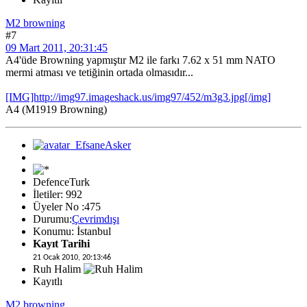
M2 browning
#7
09 Mart 2011, 20:31:45
A4'üde Browning yapmıştır M2 ile farkı 7.62 x 51 mm NATO
mermi atması ve tetiğinin ortada olmasıdır...
[IMG]http://img97.imageshack.us/img97/452/m3g3.jpg[/img]
A4 (M1919 Browning)
DefenceTurk
İletiler: 992
Üyeler No :475
Durumu:
Çevrimdışı
Konumu: İstanbul
Kayıt Tarihi
21 Ocak 2010, 20:13:46
Ruh Halim
Kayıtlı
M2 browning