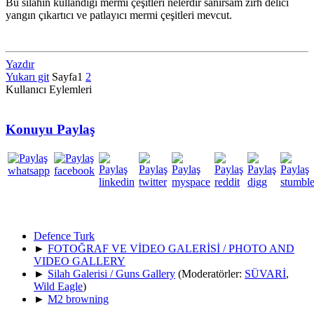
Bu silahın kullandığı mermi çeşitleri nelerdir sanırsam zırh delici
yangın çıkartıcı ve patlayıcı mermi çeşitleri mevcut.
Yazdır
Yukarı git
Sayfa
1
2
Kullanıcı Eylemleri
Konuyu Paylaş
Defence Turk
►
FOTOĞRAF VE VİDEO GALERİSİ / PHOTO AND
VIDEO GALLERY
►
Silah Galerisi / Guns Gallery
(Moderatörler:
SÜVARİ
,
Wild Eagle
)
►
M2 browning