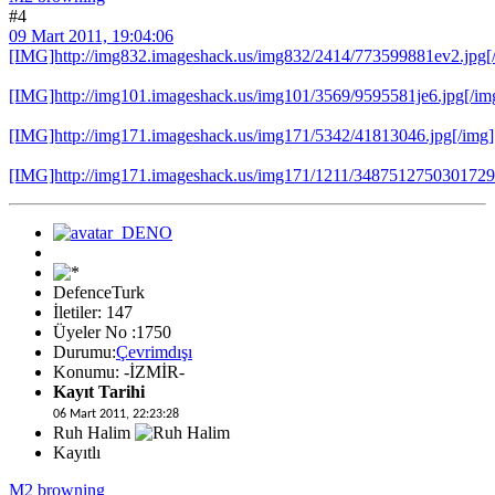
#4
09 Mart 2011, 19:04:06
[IMG]http://img832.imageshack.us/img832/2414/773599881ev2.jpg[
[IMG]http://img101.imageshack.us/img101/3569/9595581je6.jpg[/im
[IMG]http://img171.imageshack.us/img171/5342/41813046.jpg[/img]
[IMG]http://img171.imageshack.us/img171/1211/3487512750301729
DefenceTurk
İletiler: 147
Üyeler No :1750
Durumu:
Çevrimdışı
Konumu: -İZMİR-
Kayıt Tarihi
06 Mart 2011, 22:23:28
Ruh Halim
Kayıtlı
M2 browning