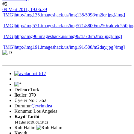
#5
09 Mart 2011, 19:06:39
[IMG]http://img135.imageshack.us/img135/5998/m2ler.jpg[/img]
[IMG]http://img571.imageshack.us/img571/8800/m250caldvic550.jpg
[IMG]http://img96.imageshack.us/img96/4770/m2fux.jpg[/img]
[IMG]http://img191.imageshack.us/img191/508/m2day.jpg[/img]
DefenceTurk
İletiler: 370
Üyeler No :1362
Durumu:
Çevrimdışı
Konumu: Los Angeles
Kayıt Tarihi
14 Eylül 2010, 08:19:32
Ruh Halim
Kayıtlı