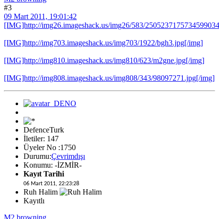
#3
09 Mart 2011, 19:01:42
[IMG]http://img26.imageshack.us/img26/583/2505237175734599034
[IMG]http://img703.imageshack.us/img703/1922/bgh3.jpg[/img]
[IMG]http://img810.imageshack.us/img810/623/m2gne.jpg[/img]
[IMG]http://img808.imageshack.us/img808/343/98097271.jpg[/img]
DefenceTurk
İletiler: 147
Üyeler No :1750
Durumu:
Çevrimdışı
Konumu: -İZMİR-
Kayıt Tarihi
06 Mart 2011, 22:23:28
Ruh Halim
Kayıtlı
M2 browning