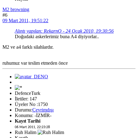
M2 browning
#6
09 Mart 2011, 19:51:22
Alıntı yapılan: RekarnO - 24 Ocak 2010, 19:30:56
Doğudaki askerlerimiz buna A4 diyiyorlar..
M2 ve a4 farklı silahlardır.
ruhumuz var teslim etmeden önce
DefenceTurk
İletiler: 147
Üyeler No :1750
Durumu:
Çevrimdışı
Konumu: -İZMİR-
Kayıt Tarihi
06 Mart 2011, 22:23:28
Ruh Halim
Kayıtlı