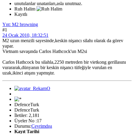
unutulanlar unatanları,asla unutmaz.
Ruh Halim
Kayıtlı
Ynt: M2 browning
#1
24 Ocak 2010, 18:32:51
M2 uzun menzili sayesinde,keskin nişancı silahı olarak da görev
yapar.
Vietnam savaşında Carlos Hathcock'un M2si
Carlos Hathcock bu silahla,2250 metreden bir vietkong gerillasını
vurararak,dünyanın bir keskin nişancı tüfeğiyle vurulan en
uzak,ikinci atışını yapmıştır.
DefenceTurk
DefenceTurk
İletiler: 2,181
Üyeler No :17
Durumu:
Çevrimdışı
Kayıt Tarihi