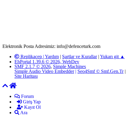
www.defenceturk.com'
da, 5651 Sayılı Kanunun 8. Maddesine ve
T.C.K'nın 125. Maddesine göre, yapılan gönderi (konu, yorum)
paylaşımlarının tüm sorumluluğu forum üyelerimize aittir.
defenceturk Forumuna iletilecek olan şikayetler, elektronik posta
adresimize gönderildikten en geç üç (3) iş günü içerisinde, ilgili
kanunlar ve yönetmelikler çerçevesinde tarafımızca incelenerek site
yöneticilerimiz tarafından gereken çalışmaların yapılmasının
ardından ilgili kişi ya da kuruma yazılı açıklama yapılacaktır.
Elektronik Posta Adresimiz: info@defenceturk.com
Replikacep |
Yardım
|
Şartlar ve Kurallar
|
Yukarı git ▲
EhPortal 1.39.6 © 2026, WebDev
SMF 2.1.7 © 2026
,
Simple Machines
Simple Audio Video Embedder
|
Seo4Smf © Smf.Gen.Tr
|
Site Haritası
Forum
Giriş Yap
Kayıt Ol
Ara