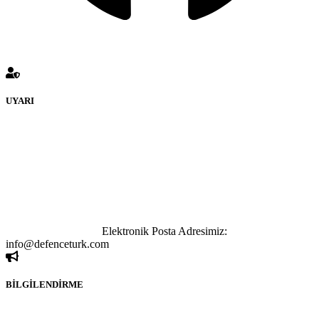
UYARI
defenceturk Forumuna eklenen ve farklı sitelere yönlendiren
bağlantı adreslerinden (linklerden) www.defenceturk.com sorumlu
tutulamaz. İnternet sitemizde, kaynak ya da bağlantı adresi(link)
göstermeksizin izinsiz bir şekilde yapılan her türlü haber ve bilgi
paylaşımı yasaktır. Forumumuzda izinsiz ve kaynak göstermeksizin
yapılan haber ve bilgi paylaşımlarından sadece eylemi gerçekleştiren
kişi sorumludur. Bu durumun mağduriyet yaratması hâlinde hak
sahibi olan kişi, kişiler ya da kurumların, bizlerle iletişime geçmesini
ivedilikle rica ederiz.
Elektronik Posta Adresimiz:
info@defenceturk.com
BİLGİLENDİRME
Rom ve medya haber sitesi olarak hizmet veren