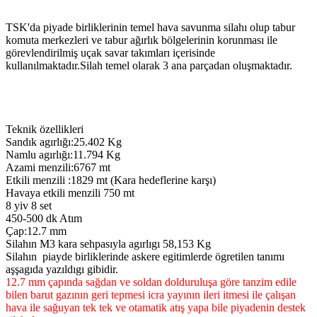
TSK'da piyade birliklerinin temel hava savunma silahı olup tabur
komuta merkezleri ve tabur ağırlık bölgelerinin korunması ile
görevlendirilmiş uçak savar takımları içerisinde
kullanılmaktadır.Silah temel olarak 3 ana parçadan oluşmaktadır.
Teknik özellikleri
Sandık agırlığı:25.402 Kg
Namlu agırlığı:11.794 Kg
Azami menzili:6767 mt
Etkili menzili :1829 mt (Kara hedeflerine karşı)
Havaya etkili menzili 750 mt
8 yiv 8 set
450-500 dk Atım
Çap:12.7 mm
Silahın M3 kara sehpasıyla agırlıgı 58,153 Kg
Silahın piayde birliklerinde askere egitimlerde ögretilen tanımı
aşşagıda yazıldıgı gibidir.
12.7 mm çapında sağdan ve soldan dolduruluşa göre tanzim edile
bilen barut gazının geri tepmesi icra yayının ileri itmesi ile çalışan
hava ile sağuyan tek tek ve otamatik atış yapa bile piyadenin destek