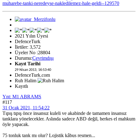
muharebe-tanki-neredeyse-nakledilemez-hale-geldi--129570
2021 Yılın Üyesi
DefenceTurk
İletiler: 3,572
Üyeler No :28804
Durumu:
Çevrimdışı
Kayıt Tarihi
29 Nisan 2013, 16:53:40
DefenceTurk.com
Ruh Halim
Kayıtlı
Ynt: M1 ABRAMS
#117
31 Ocak 2021, 11:54:22
Tıpış tıpış önce insansız kuleli ve akabinde de tamamen insansız
tanklara yönelecekler. Aslında sadece ABD değil, herkes el mahkum
öyle yapacak.
75 tonluk tank mı olur? Lojistik kâbus resmen...