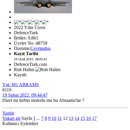
2022 Yılın Üyesi
DefenceTurk
İletiler: 9,861
Üyeler No :48759
Durumu:
Çevrimdışı
Kayıt Tarihi
14 Ocak 2019, 18:05:41
DefenceTurk.com
Ruh Halim
Kayıtlı
Ynt: M1 ABRAMS
#119
19 Şubat 2022, 09:44:47
Dizel mi türbin motorlu mu bu Abraams'lar ?
Yazdır
Yukarı git
Sayfa
1
...
7
8
9
10
11
12
13
14
15
16
17
Kullanıcı Eylemleri