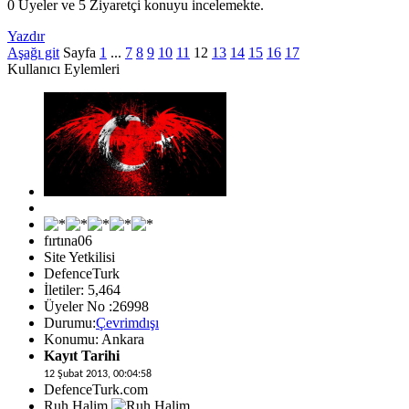
0 Üyeler ve 5 Ziyaretçi konuyu incelemekte.
Yazdır
Aşağı git
Sayfa
1
...
7
8
9
10
11
12
13
14
15
16
17
Kullanıcı Eylemleri
fırtına06
Site Yetkilisi
DefenceTurk
İletiler: 5,464
Üyeler No :26998
Durumu:
Çevrimdışı
Konumu: Ankara
Kayıt Tarihi
12 Şubat 2013, 00:04:58
DefenceTurk.com
Ruh Halim