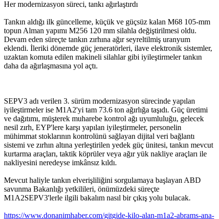
Her modernizasyon süreci, tankı ağırlaştırdı
Tankın aldığı ilk güncelleme, küçük ve güçsüz kalan M68 105-mm
topun Alman yapımı M256 120 mm silahla değiştirilmesi oldu.
Devam eden süreçte tankın zırhına ağır seyreltilmiş uranyum
eklendi. İleriki dönemde güç jeneratörleri, ilave elektronik sistemler,
uzaktan komuta edilen makineli silahlar gibi iyileştirmeler tankın
daha da ağırlaşmasına yol açtı.
SEPV3 adı verilen 3. sürüm modernizasyon sürecinde yapılan
iyileştirmeler ise M1A2'yi tam 73.6 ton ağırlığa taşıdı. Güç üretimi
ve dağıtımı, müşterek muharebe kontrol ağı uyumluluğu, gelecek
nesil zırh, EYP'lere karşı yapılan iyileştirmeler, personelin
mühimmat stoklarının kontrolünü sağlayan dijital veri bağlantı
sistemi ve zırhın altına yerleştirilen yedek güç ünitesi, tankın mevcut
kurtarma araçları, taktik köprüler veya ağır yük nakliye araçları ile
nakliyesini neredeyse imkânsız kıldı.
Mevcut haliyle tankın elverişliliğini sorgulamaya başlayan ABD
savunma Bakanlığı yetkilileri, önümüzdeki süreçte
M1A2SEPV3'lerle ilgili bakalım nasıl bir çıkış yolu bulacak.
https://www.donanimhaber.com/gitgide-kilo-alan-m1a2-abrams-ana-