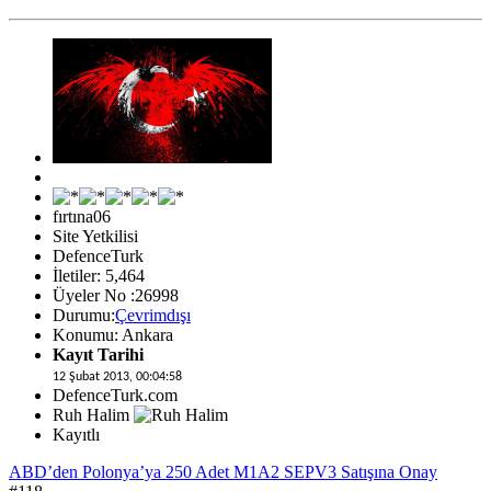
fırtına06
Site Yetkilisi
DefenceTurk
İletiler: 5,464
Üyeler No :26998
Durumu:
Çevrimdışı
Konumu: Ankara
Kayıt Tarihi
12 Şubat 2013, 00:04:58
DefenceTurk.com
Ruh Halim
Kayıtlı
ABD’den Polonya’ya 250 Adet M1A2 SEPV3 Satışına Onay