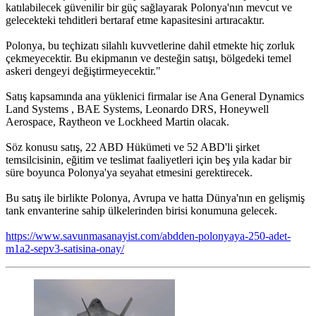
katılabilecek güvenilir bir güç sağlayarak Polonya'nın mevcut ve
gelecekteki tehditleri bertaraf etme kapasitesini artıracaktır.
Polonya, bu teçhizatı silahlı kuvvetlerine dahil etmekte hiç zorluk
çekmeyecektir. Bu ekipmanın ve desteğin satışı, bölgedeki temel
askeri dengeyi değiştirmeyecektir."
Satış kapsamında ana yüklenici firmalar ise Ana General Dynamics
Land Systems , BAE Systems, Leonardo DRS, Honeywell
Aerospace, Raytheon ve Lockheed Martin olacak.
Söz konusu satış, 22 ABD Hükümeti ve 52 ABD'li şirket
temsilcisinin, eğitim ve teslimat faaliyetleri için beş yıla kadar bir
süre boyunca Polonya'ya seyahat etmesini gerektirecek.
Bu satış ile birlikte Polonya, Avrupa ve hatta Dünya'nın en gelişmiş
tank envanterine sahip ülkelerinden birisi konumuna gelecek.
https://www.savunmasanayist.com/abdden-polonyaya-250-adet-
m1a2-sepv3-satisina-onay/