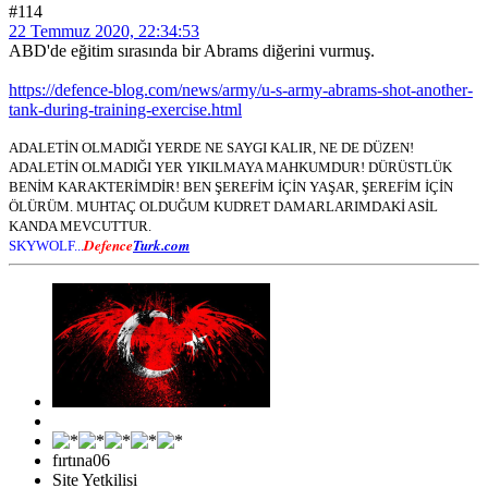
#114
22 Temmuz 2020, 22:34:53
ABD'de eğitim sırasında bir Abrams diğerini vurmuş.
https://defence-blog.com/news/army/u-s-army-abrams-shot-another-
tank-during-training-exercise.html
ADALETİN OLMADIĞI YERDE NE SAYGI KALIR, NE DE DÜZEN!
ADALETİN OLMADIĞI YER YIKILMAYA MAHKUMDUR! DÜRÜSTLÜK
BENİM KARAKTERİMDİR! BEN ŞEREFİM İÇİN YAŞAR, ŞEREFİM İÇİN
ÖLÜRÜM. MUHTAÇ OLDUĞUM KUDRET DAMARLARIMDAKİ ASİL
KANDA MEVCUTTUR.
Defence
Turk.com
SKYWOLF...
fırtına06
Site Yetkilisi