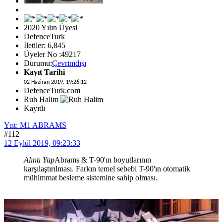
2020 Yılın Üyesi
DefenceTurk
İletiler: 6,845
Üyeler No :49217
Durumu:
Çevrimdışı
Kayıt Tarihi
02 Haziran 2019, 19:26:12
DefenceTurk.com
Ruh Halim
Kayıtlı
Ynt: M1 ABRAMS
#112
12 Eylül 2019, 09:23:33
Alıntı Yap
Abrams & T-90'ın boyutlarının
karşılaştırılması. Farkın temel sebebi T-90'ın otomatik
mühimmat besleme sistemine sahip olması.