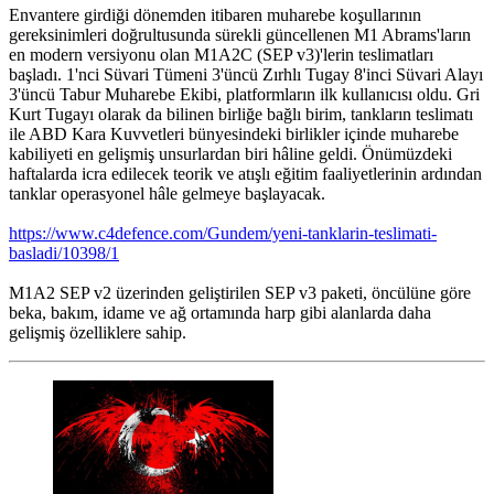
Envantere girdiği dönemden itibaren muharebe koşullarının
gereksinimleri doğrultusunda sürekli güncellenen M1 Abrams'ların
en modern versiyonu olan M1A2C (SEP v3)'lerin teslimatları
başladı. 1'nci Süvari Tümeni 3'üncü Zırhlı Tugay 8'inci Süvari Alayı
3'üncü Tabur Muharebe Ekibi, platformların ilk kullanıcısı oldu. Gri
Kurt Tugayı olarak da bilinen birliğe bağlı birim, tankların teslimatı
ile ABD Kara Kuvvetleri bünyesindeki birlikler içinde muharebe
kabiliyeti en gelişmiş unsurlardan biri hâline geldi. Önümüzdeki
haftalarda icra edilecek teorik ve atışlı eğitim faaliyetlerinin ardından
tanklar operasyonel hâle gelmeye başlayacak.
https://www.c4defence.com/Gundem/yeni-tanklarin-teslimati-
basladi/10398/1
M1A2 SEP v2 üzerinden geliştirilen SEP v3 paketi, öncülüne göre
beka, bakım, idame ve ağ ortamında harp gibi alanlarda daha
gelişmiş özelliklere sahip.