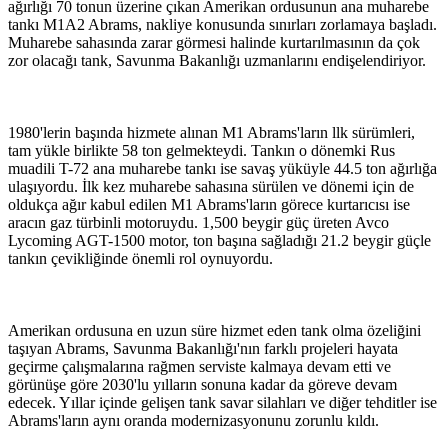
ağırlığı 70 tonun üzerine çıkan Amerikan ordusunun ana muharebe
tankı M1A2 Abrams, nakliye konusunda sınırları zorlamaya başladı.
Muharebe sahasında zarar görmesi halinde kurtarılmasının da çok
zor olacağı tank, Savunma Bakanlığı uzmanlarını endişelendiriyor.
1980'lerin başında hizmete alınan M1 Abrams'ların llk sürümleri,
tam yükle birlikte 58 ton gelmekteydi. Tankın o dönemki Rus
muadili T-72 ana muharebe tankı ise savaş yüküyle 44.5 ton ağırlığa
ulaşıyordu. İlk kez muharebe sahasına sürülen ve dönemi için de
oldukça ağır kabul edilen M1 Abrams'ların görece kurtarıcısı ise
aracın gaz türbinli motoruydu. 1,500 beygir güç üreten Avco
Lycoming AGT-1500 motor, ton başına sağladığı 21.2 beygir güçle
tankın çevikliğinde önemli rol oynuyordu.
Amerikan ordusuna en uzun süre hizmet eden tank olma özeliğini
taşıyan Abrams, Savunma Bakanlığı'nın farklı projeleri hayata
geçirme çalışmalarına rağmen serviste kalmaya devam etti ve
görünüşe göre 2030'lu yılların sonuna kadar da göreve devam
edecek. Yıllar içinde gelişen tank savar silahları ve diğer tehditler ise
Abrams'ların aynı oranda modernizasyonunu zorunlu kıldı.