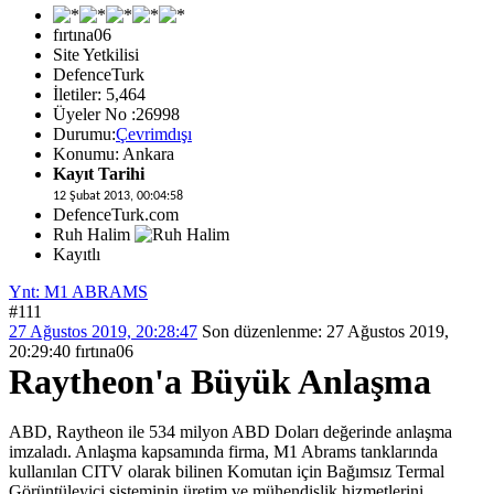
fırtına06
Site Yetkilisi
DefenceTurk
İletiler: 5,464
Üyeler No :26998
Durumu:
Çevrimdışı
Konumu: Ankara
Kayıt Tarihi
12 Şubat 2013, 00:04:58
DefenceTurk.com
Ruh Halim
Kayıtlı
Ynt: M1 ABRAMS
#111
27 Ağustos 2019, 20:28:47
Son düzenlenme
: 27 Ağustos 2019,
20:29:40 fırtına06
Raytheon'a Büyük Anlaşma
ABD, Raytheon ile 534 milyon ABD Doları değerinde anlaşma
imzaladı. Anlaşma kapsamında firma, M1 Abrams tanklarında
kullanılan CITV olarak bilinen Komutan için Bağımsız Termal
Görüntüleyici sisteminin üretim ve mühendislik hizmetlerini