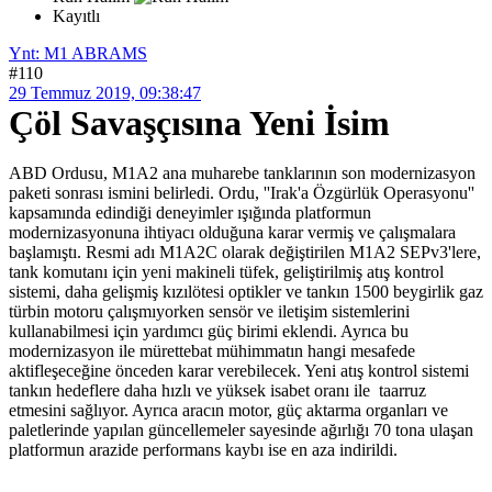
Kayıtlı
Ynt: M1 ABRAMS
#110
29 Temmuz 2019, 09:38:47
Çöl Savaşçısına Yeni İsim
ABD Ordusu, M1A2 ana muharebe tanklarının son modernizasyon
paketi sonrası ismini belirledi. Ordu, ''Irak'a Özgürlük Operasyonu''
kapsamında edindiği deneyimler ışığında platformun
modernizasyonuna ihtiyacı olduğuna karar vermiş ve çalışmalara
başlamıştı. Resmi adı M1A2C olarak değiştirilen M1A2 SEPv3'lere,
tank komutanı için yeni makineli tüfek, geliştirilmiş atış kontrol
sistemi, daha gelişmiş kızılötesi optikler ve tankın 1500 beygirlik gaz
türbin motoru çalışmıyorken sensör ve iletişim sistemlerini
kullanabilmesi için yardımcı güç birimi eklendi. Ayrıca bu
modernizasyon ile mürettebat mühimmatın hangi mesafede
aktifleşeceğine önceden karar verebilecek. Yeni atış kontrol sistemi
tankın hedeflere daha hızlı ve yüksek isabet oranı ile taarruz
etmesini sağlıyor. Ayrıca aracın motor, güç aktarma organları ve
paletlerinde yapılan güncellemeler sayesinde ağırlığı 70 tona ulaşan
platformun arazide performans kaybı ise en aza indirildi.