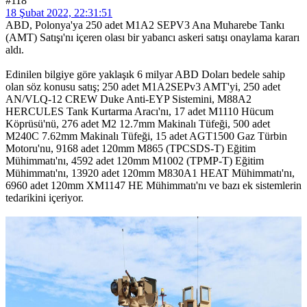
#118
18 Şubat 2022, 22:31:51
ABD, Polonya'ya 250 adet M1A2 SEPV3 Ana Muharebe Tankı
(AMT) Satışı'nı içeren olası bir yabancı askeri satışı onaylama kararı
aldı.
Edinilen bilgiye göre yaklaşık 6 milyar ABD Doları bedele sahip
olan söz konusu satış; 250 adet M1A2SEPv3 AMT'yi, 250 adet
AN/VLQ-12 CREW Duke Anti-EYP Sistemini, M88A2
HERCULES Tank Kurtarma Aracı'nı, 17 adet M1110 Hücum
Köprüsü'nü, 276 adet M2 12.7mm Makinalı Tüfeği, 500 adet
M240C 7.62mm Makinalı Tüfeği, 15 adet AGT1500 Gaz Türbin
Motoru'nu, 9168 adet 120mm M865 (TPCSDS-T) Eğitim
Mühimmatı'nı, 4592 adet 120mm M1002 (TPMP-T) Eğitim
Mühimmatı'nı, 13920 adet 120mm M830A1 HEAT Mühimmatı'nı,
6960 adet 120mm XM1147 HE Mühimmatı'nı ve bazı ek sistemlerin
tedarikini içeriyor.