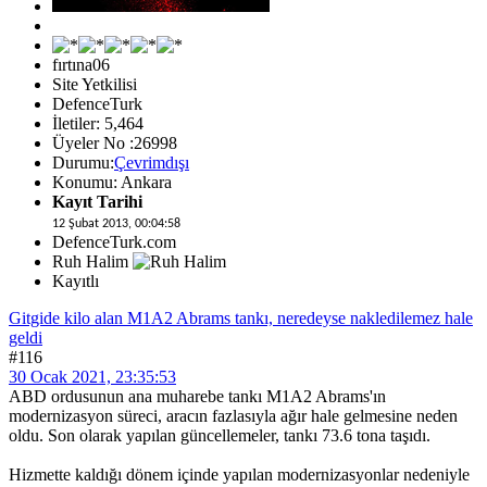
fırtına06
Site Yetkilisi
DefenceTurk
İletiler: 5,464
Üyeler No :26998
Durumu:
Çevrimdışı
Konumu: Ankara
Kayıt Tarihi
12 Şubat 2013, 00:04:58
DefenceTurk.com
Ruh Halim
Kayıtlı
Gitgide kilo alan M1A2 Abrams tankı, neredeyse nakledilemez hale
geldi
#116
30 Ocak 2021, 23:35:53
ABD ordusunun ana muharebe tankı M1A2 Abrams'ın
modernizasyon süreci, aracın fazlasıyla ağır hale gelmesine neden
oldu. Son olarak yapılan güncellemeler, tankı 73.6 tona taşıdı.
Hizmette kaldığı dönem içinde yapılan modernizasyonlar nedeniyle