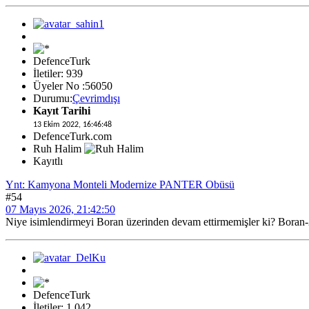
DefenceTurk
İletiler: 939
Üyeler No :56050
Durumu:
Çevrimdışı
Kayıt Tarihi
13 Ekim 2022, 16:46:48
DefenceTurk.com
Ruh Halim
Kayıtlı
Ynt: Kamyona Monteli Modernize PANTER Obüsü
#54
07 Mayıs 2026, 21:42:50
Niye isimlendirmeyi Boran üzerinden devam ettirmemişler ki? Boran-2
DefenceTurk
İletiler: 1,042