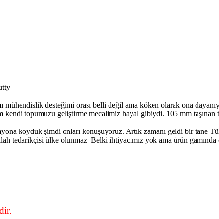
utty
s mı mühendislik desteğimi orası belli değil ama köken olarak ona day
endi topumuzu geliştirme mecalimiz hayal gibiydi. 105 mm taşınan top
myona koyduk şimdi onları konuşuyoruz. Artık zamanı geldi bir tane T
silah tedarikçisi ülke olunmaz. Belki ihtiyacımız yok ama ürün gamınd
ir.