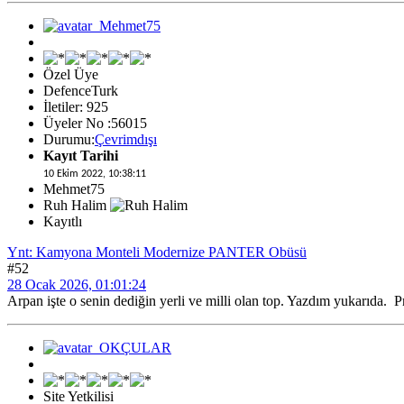
Özel Üye
DefenceTurk
İletiler: 925
Üyeler No :56015
Durumu:
Çevrimdışı
Kayıt Tarihi
10 Ekim 2022, 10:38:11
Mehmet75
Ruh Halim
Kayıtlı
Ynt: Kamyona Monteli Modernize PANTER Obüsü
#52
28 Ocak 2026, 01:01:24
Arpan işte o senin dediğin yerli ve milli olan top. Yazdım yukarıda. Pr
Site Yetkilisi