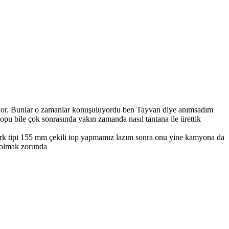
anıyor. Bunlar o zamanlar konuşuluyordu ben Tayvan diye anımsadım
u bile çok sonrasında yakın zamanda nasıl tantana ile ürettik
ürk tipi 155 mm çekili top yapmamız lazım sonra onu yine kamyona da
a olmak zorunda