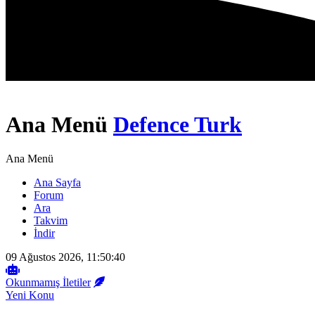
Ana Menü
Defence Turk
Ana Menü
Ana Sayfa
Forum
Ara
Takvim
İndir
09 Ağustos 2026, 11:50:40
Okunmamış İletiler
Yeni Konu