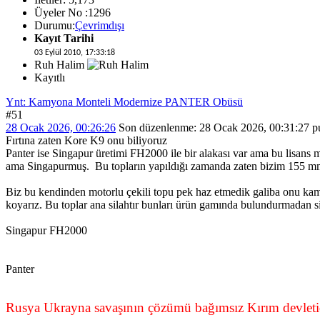
Üyeler No :1296
Durumu:
Çevrimdışı
Kayıt Tarihi
03 Eylül 2010, 17:33:18
Ruh Halim
Kayıtlı
Ynt: Kamyona Monteli Modernize PANTER Obüsü
#51
28 Ocak 2026, 00:26:26
Son düzenlenme
: 28 Ocak 2026, 00:31:27 p
Fırtına zaten Kore K9 onu biliyoruz
Panter ise Singapur üretimi FH2000 ile bir alakası var ama bu lisan
ama Singapurmuş. Bu topların yapıldığı zamanda zaten bizim 155 mm k
Biz bu kendinden motorlu çekili topu pek haz etmedik galiba onu ka
koyarız. Bu toplar ana silahtır bunları ürün gamında bulundurmadan 
Singapur FH2000
Panter
Rusya Ukrayna savaşının çözümü bağımsız Kırım devletid