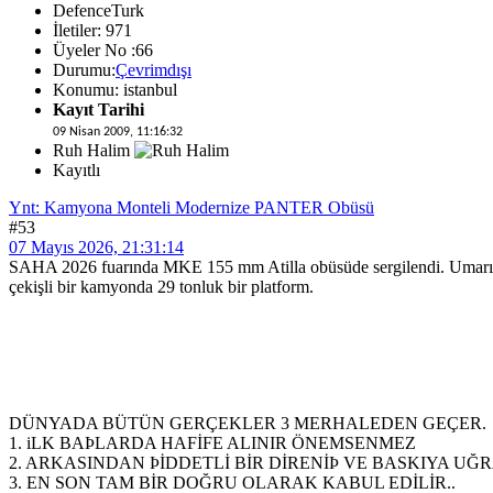
DefenceTurk
İletiler: 971
Üyeler No :66
Durumu:
Çevrimdışı
Konumu: istanbul
Kayıt Tarihi
09 Nisan 2009, 11:16:32
Ruh Halim
Kayıtlı
Ynt: Kamyona Monteli Modernize PANTER Obüsü
#53
07 Mayıs 2026, 21:31:14
SAHA 2026 fuarında MKE 155 mm Atilla obüsüde sergilendi. Umarım artı
çekişli bir kamyonda 29 tonluk bir platform.
DÜNYADA BÜTÜN GERÇEKLER 3 MERHALEDEN GEÇER.
1. iLK BAÞLARDA HAFİFE ALINIR ÖNEMSENMEZ
2. ARKASINDAN ÞİDDETLİ BİR DİRENİÞ VE BASKIYA UĞR
3. EN SON TAM BİR DOĞRU OLARAK KABUL EDİLİR..