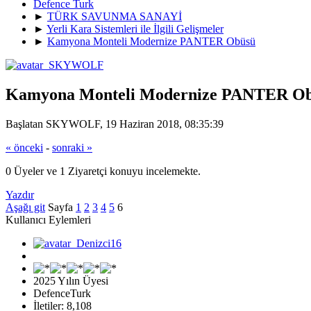
Defence Turk
►
TÜRK SAVUNMA SANAYİ
►
Yerli Kara Sistemleri ile İlgili Gelişmeler
►
Kamyona Monteli Modernize PANTER Obüsü
Kamyona Monteli Modernize PANTER O
Başlatan SKYWOLF, 19 Haziran 2018, 08:35:39
« önceki
-
sonraki »
0 Üyeler ve 1 Ziyaretçi konuyu incelemekte.
Yazdır
Aşağı git
Sayfa
1
2
3
4
5
6
Kullanıcı Eylemleri
2025 Yılın Üyesi
DefenceTurk
İletiler: 8,108