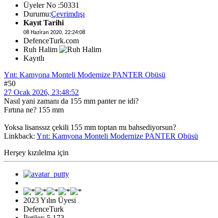
Üyeler No :50331
Durumu:
Çevrimdışı
Kayıt Tarihi
08 Haziran 2020, 22:24:08
DefenceTurk.com
Ruh Halim
Kayıtlı
Ynt: Kamyona Monteli Modernize PANTER Obüsü
#50
27 Ocak 2026, 23:48:52
Nasıl yani zamanı da 155 mm panter ne idi?
Fırtına ne? 155 mm
Yoksa lisanssız çekili 155 mm toptan mı bahsediyorsun?
Linkback:
Ynt: Kamyona Monteli Modernize PANTER Obüsü
Herşey kızılelma için
2023 Yılın Üyesi
DefenceTurk
İletiler: 5,173