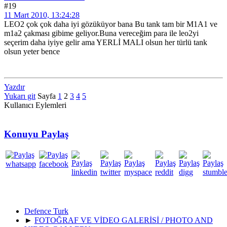
#19
11 Mart 2010, 13:24:28
LEO2 çok çok daha iyi gözüküyor bana Bu tank tam bir M1A1 ve
m1a2 çakması gibime geliyor.Buna vereceğim para ile leo2yi
seçerim daha iyiye gelir ama YERLİ MALI olsun her türlü tank
olsun yeter bence
Yazdır
Yukarı git
Sayfa
1
2
3
4
5
Kullanıcı Eylemleri
Konuyu Paylaş
Defence Turk
►
FOTOĞRAF VE VİDEO GALERİSİ / PHOTO AND