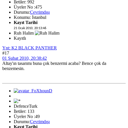
İletiler: 992
Üyeler No :475
Durumu:
Çevrimdışı
Konumu: İstanbul
Kayıt Tarihi
21 Ocak 2010, 20:13:46
Ruh Halim
Kayıtlı
Ynt: K2 BLACK PANTHER
#17
01 Şubat 2010, 20:38:42
Altay'ın tasarımı buna çok benzermi acaba? Bence çok da
benzemesin.
DefenceTurk
İletiler: 133
Üyeler No :49
Durumu:
Çevrimdışı
Kayıt Tarihi