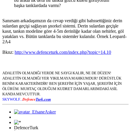
bu arada ilk defa bir tankta gözcü kulesi görüyorum
başka tanklardada varmı?
Sanırsam arkadaşımızın da cevap verdiği gibi bahssettiğiniz derin
sulardan geçişi sağlayan şnorkel sistemi. Derin sulardan geçişle
kasıt, tankın modeline göre 4-5m derinliğe kadar olan nehirler, göl
yatakları vs. Bütün tanklarda bu sistemler kulanılır. Örnek Leopard-
2A4
Bknz:
http://www.defenceturk.com/index.php?topic=14.10
ADALETİN OLMADIĞI YERDE NE SAYGI KALIR, NE DE DÜZEN!
ADALETİN OLMADIĞI YER YIKILMAYA MAHKUMDUR! DÜRÜSTLÜK
BENİM KARAKTERİMDİR! BEN ŞEREFİM İÇİN YAŞAR, ŞEREFİM İÇİN
ÖLÜRÜM. MUHTAÇ OLDUĞUM KUDRET DAMARLARIMDAKİ ASİL
KANDA MEVCUTTUR.
Defence
Turk.com
SKYWOLF...
DefenceTurk