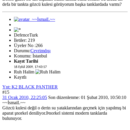
defa bir tankta gözcü kulesi görüyorum başka tanklardada varmı?
DefenceTurk
İletiler: 219
Üyeler No :266
Durumu:
Çevrimdışı
Konumu: İstanbul
Kayıt Tarihi
16 Eylül 2009, 17:43:17
Ruh Halim
Kayıtlı
Ynt: K2 BLACK PANTHER
#15
31 Ocak 2010, 22:25:05
Son düzenlenme
: 01 Şubat 2010, 10:50:10
~~İsmaiL~~
Gözcü kulesi değil o derin su yataklarından geçmek için yapılmış bi
aparat şnorkel deniliyor.Þnorkel sistemi modern tanklarda
bulunuyor.