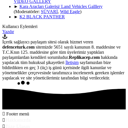
VIDEO GALLERY
►
Kara Araçları Galerisi/ Land Vehicles Galllery
(Moderatörler:
SÜVARİ
,
Wild Eagle
)
►
K2 BLACK PANTHER
Kullanıcı Eylemleri
Yazdır
İçerik sağlayıcı paylaşım sitesi olarak hizmet veren
defenceturk.com
sitemizde 5651 sayılı kanunun 8. maddesine ve
T.C.Knın 125. maddesine göre tüm üyelerimiz yaptıkları
paylaşımlardan kendileri sorumludur.
Replikacep.com
hakkında
yapılacak tüm hukuksal şikayetleri
İletişim
sayfamızdan bize
bildirdikten en geç 3 (üç) iş günü içerisinde ilgili kanunlar ve
yönetmelikler çerçevesinde tarafımızca incelenerek gereken işlemler
yapılacak ve site yöneticilerimiz tarafından bilgi verilecektir.
Footer menü
Hakkımızda
Bize Ulaşın