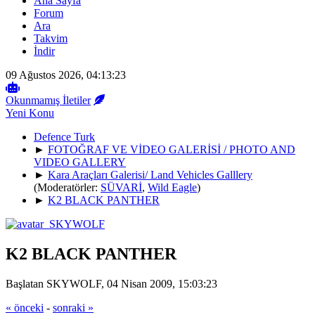
Ana Sayfa
Forum
Ara
Takvim
İndir
09 Ağustos 2026, 04:13:23
Okunmamış İletiler
Yeni Konu
Defence Turk
►
FOTOĞRAF VE VİDEO GALERİSİ / PHOTO AND
VIDEO GALLERY
►
Kara Araçları Galerisi/ Land Vehicles Galllery
(Moderatörler:
SÜVARİ
,
Wild Eagle
)
►
K2 BLACK PANTHER
K2 BLACK PANTHER
Başlatan SKYWOLF, 04 Nisan 2009, 15:03:23
« önceki
-
sonraki »