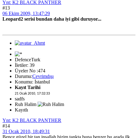
Ynt: K2 BLACK PANTHER
#13
06 Ekim 2009, 13:47:29
Leopard2 serisi bundan daha iyi gibi duruyor...
DefenceTurk
İletiler: 39
Üyeler No :474
Durumu:
Çevrimdışı
Konumu: İstanbul
Kayıt Tarihi
21 Ocak 2010, 17:32:33
sadfs
Ruh Halim
Kayıtlı
Ynt: K2 BLACK PANTHER
#14
31 Ocak 2010, 18:49:31
Bence güzel bir tan inşallah bizim tankta buna benzer bu arada ilk