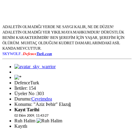
ADALETİN OLMADIĞI YERDE NE SAYGI KALIR, NE DE DÜZEN!
ADALETİN OLMADIĞI YER YIKILMAYA MAHKUMDUR! DÜRÜSTLÜK
BENİM KARAKTERİMDİR! BEN ŞEREFİM İÇİN YAŞAR, ŞEREFİM İÇİN
ÖLÜRÜM. MUHTAÇ OLDUĞUM KUDRET DAMARLARIMDAKİ ASİL
KANDA MEVCUTTUR.
Defence
Turk.com
SKYWOLF...
DefenceTurk
İletiler: 154
Üyeler No :303
Durumu:
Çevrimdışı
Konumu: "Aziz Þehir" Elazığ
Kayıt Tarihi
02 Ekim 2009, 11:43:27
Ruh Halim
Kayıtlı