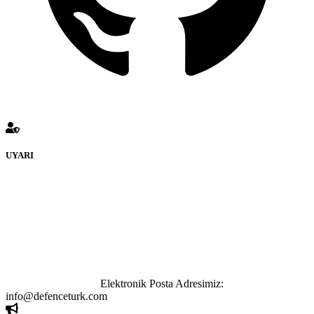
UYARI
defenceturk Forumuna eklenen ve farklı sitelere yönlendiren
bağlantı adreslerinden (linklerden) www.defenceturk.com sorumlu
tutulamaz. İnternet sitemizde, kaynak ya da bağlantı adresi(link)
göstermeksizin izinsiz bir şekilde yapılan her türlü haber ve bilgi
paylaşımı yasaktır. Forumumuzda izinsiz ve kaynak göstermeksizin
yapılan haber ve bilgi paylaşımlarından sadece eylemi gerçekleştiren
kişi sorumludur. Bu durumun mağduriyet yaratması hâlinde hak
sahibi olan kişi, kişiler ya da kurumların, bizlerle iletişime geçmesini
ivedilikle rica ederiz.
Elektronik Posta Adresimiz:
info@defenceturk.com