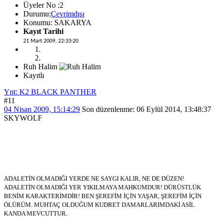
Üyeler No :2
Durumu:
Çevrimdışı
Konumu: SAKARYA
Kayıt Tarihi
21 Mart 2009, 22:33:20
Ruh Halim
Kayıtlı
Ynt: K2 BLACK PANTHER
#11
04 Nisan 2009, 15:14:29
Son düzenlenme
: 06 Eylül 2014, 13:48:37
SKYWOLF
ADALETİN OLMADIĞI YERDE NE SAYGI KALIR, NE DE DÜZEN!
ADALETİN OLMADIĞI YER YIKILMAYA MAHKUMDUR! DÜRÜSTLÜK
BENİM KARAKTERİMDİR! BEN ŞEREFİM İÇİN YAŞAR, ŞEREFİM İÇİN
ÖLÜRÜM. MUHTAÇ OLDUĞUM KUDRET DAMARLARIMDAKİ ASİL
KANDA MEVCUTTUR.