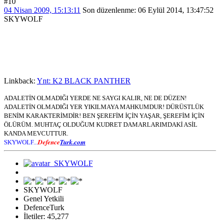
#10
04 Nisan 2009, 15:13:11
Son düzenlenme
: 06 Eylül 2014, 13:47:52
SKYWOLF
Linkback:
Ynt: K2 BLACK PANTHER
ADALETİN OLMADIĞI YERDE NE SAYGI KALIR, NE DE DÜZEN!
ADALETİN OLMADIĞI YER YIKILMAYA MAHKUMDUR! DÜRÜSTLÜK
BENİM KARAKTERİMDİR! BEN ŞEREFİM İÇİN YAŞAR, ŞEREFİM İÇİN
ÖLÜRÜM. MUHTAÇ OLDUĞUM KUDRET DAMARLARIMDAKİ ASİL
KANDA MEVCUTTUR.
Defence
Turk.com
SKYWOLF...
SKYWOLF
Genel Yetkili
DefenceTurk
İletiler: 45,277