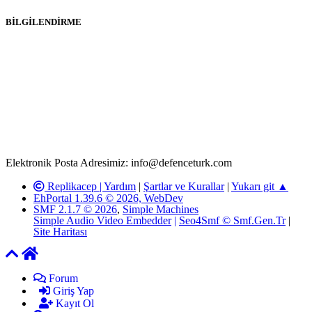
BİLGİLENDİRME
Rom ve medya haber sitesi olarak hizmet veren
www.defenceturk.com'
da, 5651 Sayılı Kanunun 8. Maddesine ve
T.C.K'nın 125. Maddesine göre, yapılan gönderi (konu, yorum)
paylaşımlarının tüm sorumluluğu forum üyelerimize aittir.
defenceturk Forumuna iletilecek olan şikayetler, elektronik posta
adresimize gönderildikten en geç üç (3) iş günü içerisinde, ilgili
kanunlar ve yönetmelikler çerçevesinde tarafımızca incelenerek site
yöneticilerimiz tarafından gereken çalışmaların yapılmasının
ardından ilgili kişi ya da kuruma yazılı açıklama yapılacaktır.
Elektronik Posta Adresimiz: info@defenceturk.com
Replikacep |
Yardım
|
Şartlar ve Kurallar
|
Yukarı git ▲
EhPortal 1.39.6 © 2026, WebDev
SMF 2.1.7 © 2026
,
Simple Machines
Simple Audio Video Embedder
|
Seo4Smf © Smf.Gen.Tr
|
Site Haritası
Forum
Giriş Yap
Kayıt Ol