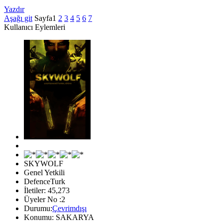
Yazdır
Aşağı git
Sayfa
1
2
3
4
5
6
7
Kullanıcı Eylemleri
SKYWOLF
Genel Yetkili
DefenceTurk
İletiler: 45,273
Üyeler No :2
Durumu:
Çevrimdışı
Konumu: SAKARYA