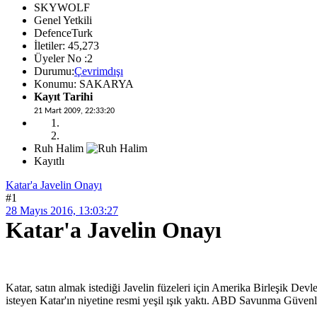
SKYWOLF
Genel Yetkili
DefenceTurk
İletiler: 45,273
Üyeler No :2
Durumu:
Çevrimdışı
Konumu: SAKARYA
Kayıt Tarihi
21 Mart 2009, 22:33:20
Ruh Halim
Kayıtlı
Katar'a Javelin Onayı
#1
28 Mayıs 2016, 13:03:27
Katar'a Javelin Onayı
Katar, satın almak istediği Javelin füzeleri için Amerika Birleşik Devl
isteyen Katar'ın niyetine resmi yeşil ışık yaktı. ABD Savunma Güvenli