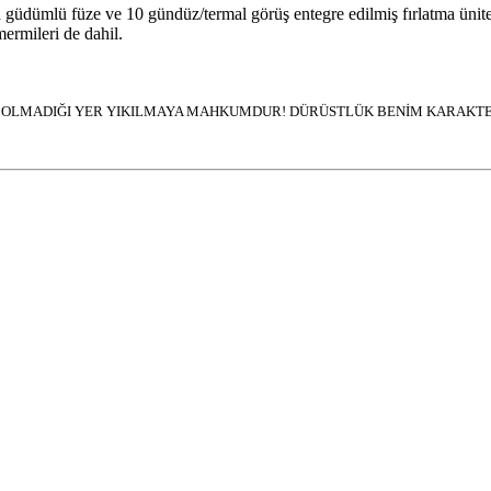
güdümlü füze ve 10 gündüz/termal görüş entegre edilmiş fırlatma ünitesi
ermileri de dahil.
İN OLMADIĞI YER YIKILMAYA MAHKUMDUR! DÜRÜSTLÜK BENİM KARAKTER