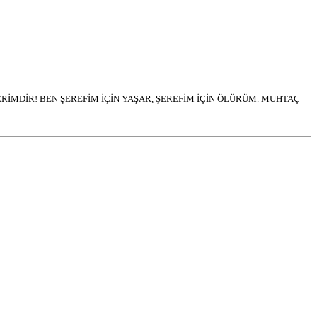
İMDİR! BEN ŞEREFİM İÇİN YAŞAR, ŞEREFİM İÇİN ÖLÜRÜM. MUHTAÇ