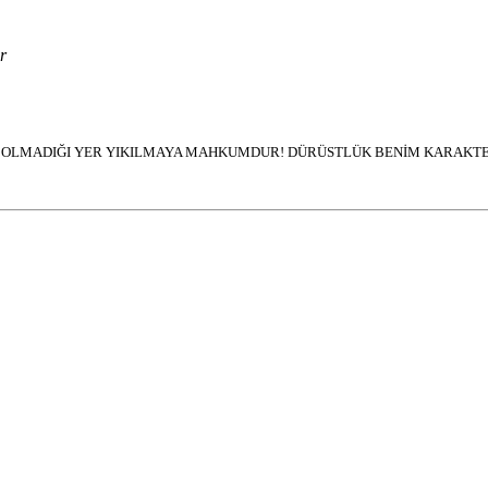
r
İN OLMADIĞI YER YIKILMAYA MAHKUMDUR! DÜRÜSTLÜK BENİM KARAKTER