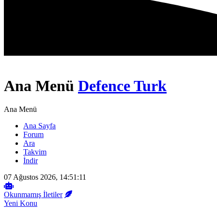
Ana Menü
Defence Turk
Ana Menü
Ana Sayfa
Forum
Ara
Takvim
İndir
07 Ağustos 2026, 14:51:11
Okunmamış İletiler
Yeni Konu