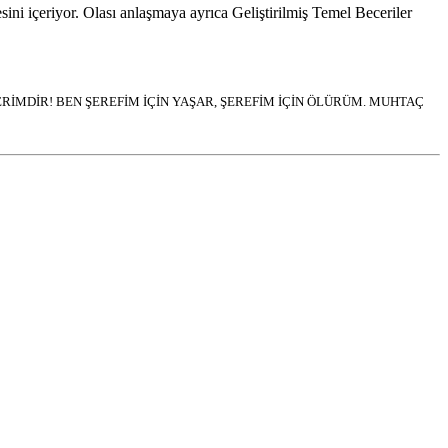
ni içeriyor. Olası anlaşmaya ayrıca Geliştirilmiş Temel Beceriler
İMDİR! BEN ŞEREFİM İÇİN YAŞAR, ŞEREFİM İÇİN ÖLÜRÜM. MUHTAÇ