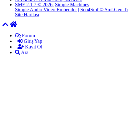
SMF 2.1.7 © 2026
,
Simple Machines
Simple Audio Video Embedder
|
Seo4Smf © Smf.Gen.Tr
|
Site Haritası
Forum
Giriş Yap
Kayıt Ol
Ara