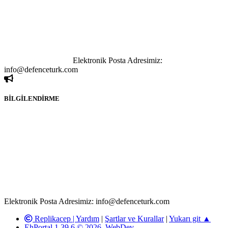
tutulamaz. İnternet sitemizde, kaynak ya da bağlantı adresi(link)
göstermeksizin izinsiz bir şekilde yapılan her türlü haber ve bilgi
paylaşımı yasaktır. Forumumuzda izinsiz ve kaynak göstermeksizin
yapılan haber ve bilgi paylaşımlarından sadece eylemi gerçekleştiren
kişi sorumludur. Bu durumun mağduriyet yaratması hâlinde hak
sahibi olan kişi, kişiler ya da kurumların, bizlerle iletişime geçmesini
ivedilikle rica ederiz.
Elektronik Posta Adresimiz:
info@defenceturk.com
BİLGİLENDİRME
Rom ve medya haber sitesi olarak hizmet veren
www.defenceturk.com'
da, 5651 Sayılı Kanunun 8. Maddesine ve
T.C.K'nın 125. Maddesine göre, yapılan gönderi (konu, yorum)
paylaşımlarının tüm sorumluluğu forum üyelerimize aittir.
defenceturk Forumuna iletilecek olan şikayetler, elektronik posta
adresimize gönderildikten en geç üç (3) iş günü içerisinde, ilgili
kanunlar ve yönetmelikler çerçevesinde tarafımızca incelenerek site
yöneticilerimiz tarafından gereken çalışmaların yapılmasının
ardından ilgili kişi ya da kuruma yazılı açıklama yapılacaktır.
Elektronik Posta Adresimiz: info@defenceturk.com
Replikacep |
Yardım
|
Şartlar ve Kurallar
|
Yukarı git ▲
EhPortal 1.39.6 © 2026, WebDev