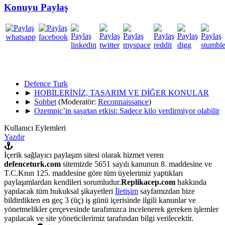
Konuyu Paylaş
Defence Turk
►
HOBİLERİNİZ, TASARIM VE DİĞER KONULAR
►
Sohbet
(Moderatör:
Reconnaissance
)
►
Ozempic’in şaşırtan etkisi: Sadece kilo verdirmiyor olabilir
Kullanıcı Eylemleri
Yazdır
İçerik sağlayıcı paylaşım sitesi olarak hizmet veren
defenceturk.com
sitemizde 5651 sayılı kanunun 8. maddesine ve
T.C.Knın 125. maddesine göre tüm üyelerimiz yaptıkları
paylaşımlardan kendileri sorumludur.
Replikacep.com
hakkında
yapılacak tüm hukuksal şikayetleri
İletişim
sayfamızdan bize
bildirdikten en geç 3 (üç) iş günü içerisinde ilgili kanunlar ve
yönetmelikler çerçevesinde tarafımızca incelenerek gereken işlemler
yapılacak ve site yöneticilerimiz tarafından bilgi verilecektir.