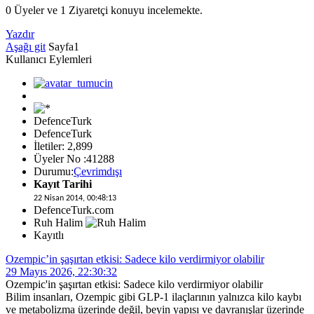
0 Üyeler ve 1 Ziyaretçi konuyu incelemekte.
Yazdır
Aşağı git
Sayfa
1
Kullanıcı Eylemleri
DefenceTurk
DefenceTurk
İletiler: 2,899
Üyeler No :41288
Durumu:
Çevrimdışı
Kayıt Tarihi
22 Nisan 2014, 00:48:13
DefenceTurk.com
Ruh Halim
Kayıtlı
Ozempic’in şaşırtan etkisi: Sadece kilo verdirmiyor olabilir
29 Mayıs 2026, 22:30:32
Ozempic'in şaşırtan etkisi: Sadece kilo verdirmiyor olabilir
Bilim insanları, Ozempic gibi GLP-1 ilaçlarının yalnızca kilo kaybı
ve metabolizma üzerinde değil, beyin yapısı ve davranışlar üzerinde