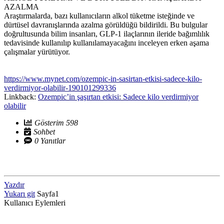
AZALMA
Araştırmalarda, bazı kullanıcıların alkol tüketme isteğinde ve
dürtüsel davranışlarında azalma görüldüğü bildirildi. Bu bulgular
doğrultusunda bilim insanları, GLP-1 ilaçlarının ileride bağımlılık
tedavisinde kullanılıp kullanılamayacağını inceleyen erken aşama
çalışmalar yürütüyor.
https://www.mynet.com/ozempic-in-sasirtan-etkisi-sadece-kilo-
verdirmiyor-olabilir-190101299336
Linkback:
Ozempic’in şaşırtan etkisi: Sadece kilo verdirmiyor
olabilir
Gösterim 598
Sohbet
0 Yanıtlar
Yazdır
Yukarı git
Sayfa
1
Kullanıcı Eylemleri