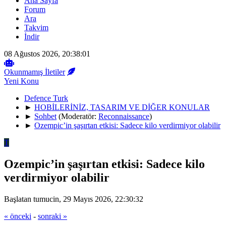
Ana Sayfa
Forum
Ara
Takvim
İndir
08 Ağustos 2026, 20:38:01
Okunmamış İletiler
Yeni Konu
Defence Turk
►
HOBİLERİNİZ, TASARIM VE DİĞER KONULAR
►
Sohbet
(Moderatör:
Reconnaissance
)
►
Ozempic’in şaşırtan etkisi: Sadece kilo verdirmiyor olabilir
T
Ozempic’in şaşırtan etkisi: Sadece kilo
verdirmiyor olabilir
Başlatan tumucin, 29 Mayıs 2026, 22:30:32
« önceki
-
sonraki »