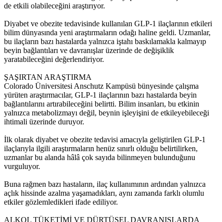
de etkili olabileceğini araştırıyor.
Diyabet ve obezite tedavisinde kullanılan GLP-1 ilaçlarının etkileri
bilim dünyasında yeni araştırmaların odağı haline geldi. Uzmanlar,
bu ilaçların bazı hastalarda yalnızca iştahı baskılamakla kalmayıp
beyin bağlantıları ve davranışlar üzerinde de değişiklik
yaratabileceğini değerlendiriyor.
ŞAŞIRTAN ARAŞTIRMA
Colorado Üniversitesi Anschutz Kampüsü bünyesinde çalışma
yürüten araştırmacılar, GLP-1 ilaçlarının bazı hastalarda beyin
bağlantılarını artırabileceğini belirtti. Bilim insanları, bu etkinin
yalnızca metabolizmayı değil, beynin işleyişini de etkileyebileceği
ihtimali üzerinde duruyor.
İlk olarak diyabet ve obezite tedavisi amacıyla geliştirilen GLP-1
ilaçlarıyla ilgili araştırmaların henüz sınırlı olduğu belirtilirken,
uzmanlar bu alanda hâlâ çok sayıda bilinmeyen bulunduğunu
vurguluyor.
Buna rağmen bazı hastaların, ilaç kullanımının ardından yalnızca
açlık hissinde azalma yaşamadıkları, aynı zamanda farklı olumlu
etkiler gözlemledikleri ifade ediliyor.
ALKOL TÜKETİMİ VE DÜRTÜSEL DAVRANIŞLARDA