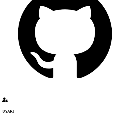
UYARI
defenceturk Forumuna eklenen ve farklı sitelere yönlendiren
bağlantı adreslerinden (linklerden) www.defenceturk.com sorumlu