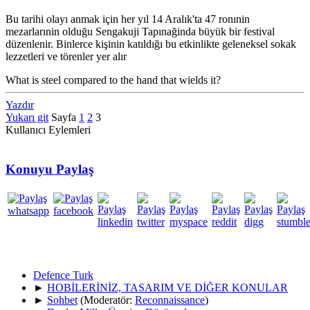
Bu tarihi olayı anmak için her yıl 14 Aralık'ta 47 ronınin
mezarlarınin olduğu Sengakuji Tapınağinda büyük bir festival
düzenlenir. Binlerce kişinin katıldığı bu etkinlikte geleneksel sokak
lezzetleri ve törenler yer alır
What is steel compared to the hand that wields it?
Yazdır
Yukarı git
Sayfa
1
2
3
Kullanıcı Eylemleri
Konuyu Paylaş
Defence Turk
►
HOBİLERİNİZ, TASARIM VE DİĞER KONULAR
►
Sohbet
(Moderatör:
Reconnaissance
)