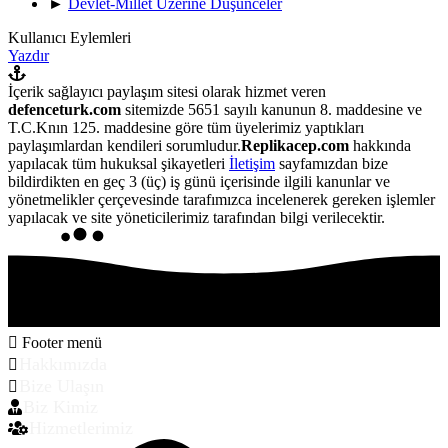
►
Devlet-Millet Üzerine Düşünceler
Kullanıcı Eylemleri
Yazdır
İçerik sağlayıcı paylaşım sitesi olarak hizmet veren
defenceturk.com
sitemizde 5651 sayılı kanunun 8. maddesine ve
T.C.Knın 125. maddesine göre tüm üyelerimiz yaptıkları
paylaşımlardan kendileri sorumludur.
Replikacep.com
hakkında
yapılacak tüm hukuksal şikayetleri
İletişim
sayfamızdan bize
bildirdikten en geç 3 (üç) iş günü içerisinde ilgili kanunlar ve
yönetmelikler çerçevesinde tarafımızca incelenerek gereken işlemler
yapılacak ve site yöneticilerimiz tarafından bilgi verilecektir.
Footer menü
Hakkımızda
Bize Ulaşın
Biz Kimiz
Hizmetlerimiz