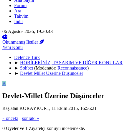
Ana Sayfa
Forum
Ara
Takvim
İndir
06 Ağustos 2026, 19:20:43
Okunmamış İletiler
Yeni Konu
Defence Turk
►
HOBİLERİNİZ, TASARIM VE DİĞER KONULAR
►
Sohbet
(Moderatör:
Reconnaissance
)
►
Devlet-Millet Üzerine Düşünceler
K
Devlet-Millet Üzerine Düşünceler
Başlatan KORAYKURT, 11 Ekim 2015, 16:56:21
« önceki
-
sonraki »
0 Üyeler ve 1 Ziyaretçi konuyu incelemekte.