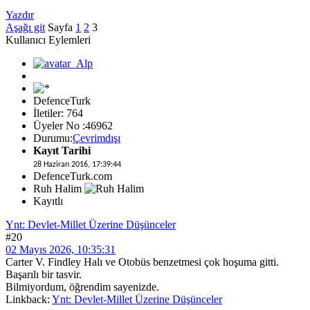
Yazdır
Aşağı git
Sayfa
1
2
3
Kullanıcı Eylemleri
DefenceTurk
İletiler: 764
Üyeler No :46962
Durumu:
Çevrimdışı
Kayıt Tarihi
28 Haziran 2016, 17:39:44
DefenceTurk.com
Ruh Halim
Kayıtlı
Ynt: Devlet-Millet Üzerine Düşünceler
#20
02 Mayıs 2026, 10:35:31
Carter V. Findley Halı ve Otobüs benzetmesi çok hoşuma gitti.
Başarılı bir tasvir.
Bilmiyordum, öğrendim sayenizde.
Linkback:
Ynt: Devlet-Millet Üzerine Düşünceler