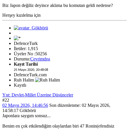
Biz Japon değiliz deyince aklıma bu komutan geldi nedense?
Herşey kızılelma için
DefenceTurk
İletiler: 1,915
Üyeler No :50256
Durumu:
Çevrimdışı
Kayıt Tarihi
25 Mayıs 2020, 20:48:08
DefenceTurk.com
Ruh Halim
Kayıtlı
Ynt: Devlet-Millet Üzerine Düşünceler
#22
02 Mayıs 2026, 14:46:56
Son düzenlenme
: 02 Mayıs 2026,
14:58:17 Gökbörü
Japonlara saygım sonsuz...
Benim en çok etkilendiğim olaylardan biri 47 Ronin(efendisiz