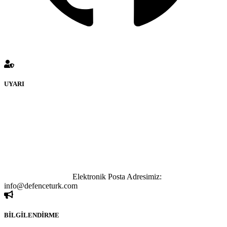
UYARI
defenceturk Forumuna eklenen ve farklı sitelere yönlendiren
bağlantı adreslerinden (linklerden) www.defenceturk.com sorumlu
tutulamaz. İnternet sitemizde, kaynak ya da bağlantı adresi(link)
göstermeksizin izinsiz bir şekilde yapılan her türlü haber ve bilgi
paylaşımı yasaktır. Forumumuzda izinsiz ve kaynak göstermeksizin
yapılan haber ve bilgi paylaşımlarından sadece eylemi gerçekleştiren
kişi sorumludur. Bu durumun mağduriyet yaratması hâlinde hak
sahibi olan kişi, kişiler ya da kurumların, bizlerle iletişime geçmesini
ivedilikle rica ederiz.
Elektronik Posta Adresimiz:
info@defenceturk.com
BİLGİLENDİRME