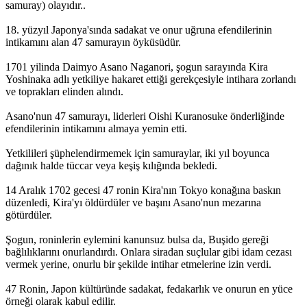
samuray) olayıdır..
18. yüzyıl Japonya'sında sadakat ve onur uğruna efendilerinin
intikamını alan 47 samurayın öyküsüdür.
1701 yilinda Daimyo Asano Naganori, şogun sarayında Kira
Yoshinaka adlı yetkiliye hakaret ettiği gerekçesiyle intihara zorlandı
ve toprakları elinden alındı.
Asano'nun 47 samurayı, liderleri Oishi Kuranosuke önderliğinde
efendilerinin intikamını almaya yemin etti.
Yetkilileri şüphelendirmemek için samuraylar, iki yıl boyunca
dağınık halde tüccar veya keşiş kılığında bekledi.
14 Aralık 1702 gecesi 47 ronin Kira'nın Tokyo konağına baskın
düzenledi, Kira'yı öldürdüler ve başını Asano'nun mezarına
götürdüler.
Şogun, roninlerin eylemini kanunsuz bulsa da, Buşido gereği
bağlılıklarını onurlandırdı. Onlara siradan suçlular gibi idam cezası
vermek yerine, onurlu bir şekilde intihar etmelerine izin verdi.
47 Ronin, Japon kültüründe sadakat, fedakarlık ve onurun en yüce
örneği olarak kabul edilir.