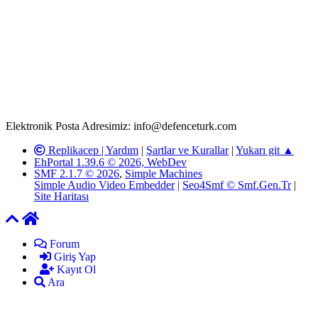
Rom ve medya haber sitesi olarak hizmet veren
www.defenceturk.com'
da, 5651 Sayılı Kanunun 8. Maddesine ve
T.C.K'nın 125. Maddesine göre, yapılan gönderi (konu, yorum)
paylaşımlarının tüm sorumluluğu forum üyelerimize aittir.
defenceturk Forumuna iletilecek olan şikayetler, elektronik posta
adresimize gönderildikten en geç üç (3) iş günü içerisinde, ilgili
kanunlar ve yönetmelikler çerçevesinde tarafımızca incelenerek site
yöneticilerimiz tarafından gereken çalışmaların yapılmasının
ardından ilgili kişi ya da kuruma yazılı açıklama yapılacaktır.
Elektronik Posta Adresimiz: info@defenceturk.com
Replikacep |
Yardım
|
Şartlar ve Kurallar
|
Yukarı git ▲
EhPortal 1.39.6 © 2026, WebDev
SMF 2.1.7 © 2026
,
Simple Machines
Simple Audio Video Embedder
|
Seo4Smf © Smf.Gen.Tr
|
Site Haritası
Forum
Giriş Yap
Kayıt Ol
Ara