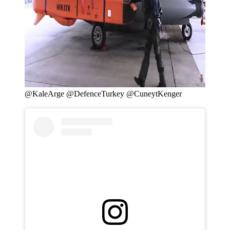
@KaleArge @DefenceTurkey @CuneytKenger