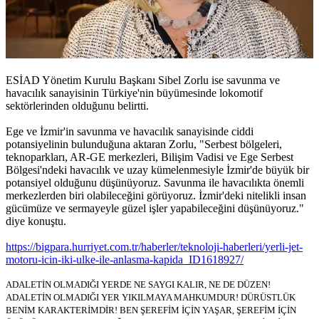
ESİAD Yönetim Kurulu Başkanı Sibel Zorlu ise savunma ve
havacılık sanayisinin Türkiye'nin büyümesinde lokomotif
sektörlerinden olduğunu belirtti.
Ege ve İzmir'in savunma ve havacılık sanayisinde ciddi
potansiyelinin bulunduğuna aktaran Zorlu, "Serbest bölgeleri,
teknoparkları, AR-GE merkezleri, Bilişim Vadisi ve Ege Serbest
Bölgesi'ndeki havacılık ve uzay kümelenmesiyle İzmir'de büyük bir
potansiyel olduğunu düşünüyoruz. Savunma ile havacılıkta önemli
merkezlerden biri olabileceğini görüyoruz. İzmir'deki nitelikli insan
gücümüze ve sermayeyle güzel işler yapabileceğini düşünüyoruz."
diye konuştu.
https://bigpara.hurriyet.com.tr/haberler/teknoloji-haberleri/yerli-jet-
motoru-icin-iki-ulke-ile-anlasma-kapida_ID1618927/
ADALETİN OLMADIĞI YERDE NE SAYGI KALIR, NE DE DÜZEN!
ADALETİN OLMADIĞI YER YIKILMAYA MAHKUMDUR! DÜRÜSTLÜK
BENİM KARAKTERİMDİR! BEN ŞEREFİM İÇİN YAŞAR, ŞEREFİM İÇİN