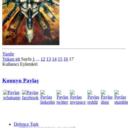
Yazdır
Yukarı git
Sayfa
1
...
12
13
14
15
16
17
Kullanıcı Eylemleri
Konuyu Paylaş
Defence Turk