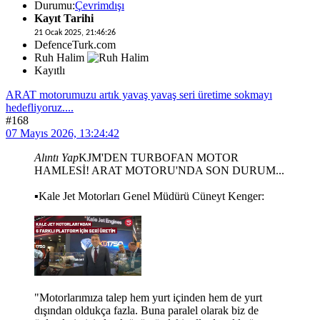
Durumu:
Çevrimdışı
Kayıt Tarihi
21 Ocak 2025, 21:46:26
DefenceTurk.com
Ruh Halim
Kayıtlı
ARAT motorumuzu artık yavaş yavaş seri üretime sokmayı
hedefliyoruz....
#168
07 Mayıs 2026, 13:24:42
Alıntı Yap
KJM'DEN TURBOFAN MOTOR
HAMLESİ! ARAT MOTORU'NDA SON DURUM...
▪️Kale Jet Motorları Genel Müdürü Cüneyt Kenger:
"Motorlarımıza talep hem yurt içinden hem de yurt
dışından oldukça fazla. Buna paralel olarak biz de