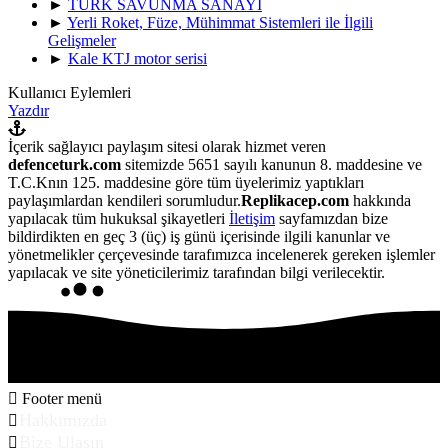
►
TÜRK SAVUNMA SANAYİ
►
Yerli Roket, Füze, Mühimmat Sistemleri ile İlgili
Gelişmeler
►
Kale KTJ motor serisi
Kullanıcı Eylemleri
Yazdır
İçerik sağlayıcı paylaşım sitesi olarak hizmet veren
defenceturk.com
sitemizde 5651 sayılı kanunun 8. maddesine ve
T.C.Knın 125. maddesine göre tüm üyelerimiz yaptıkları
paylaşımlardan kendileri sorumludur.
Replikacep.com
hakkında
yapılacak tüm hukuksal şikayetleri
İletişim
sayfamızdan bize
bildirdikten en geç 3 (üç) iş günü içerisinde ilgili kanunlar ve
yönetmelikler çerçevesinde tarafımızca incelenerek gereken işlemler
yapılacak ve site yöneticilerimiz tarafından bilgi verilecektir.
Footer menü
Hakkımızda
Bize Ulaşın