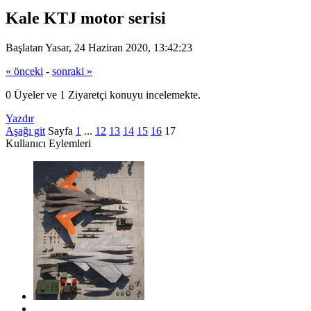
Kale KTJ motor serisi
Başlatan Yasar, 24 Haziran 2020, 13:42:23
« önceki
-
sonraki »
0 Üyeler ve 1 Ziyaretçi konuyu incelemekte.
Yazdır
Aşağı git
Sayfa
1
...
12
13
14
15
16
17
Kullanıcı Eylemleri