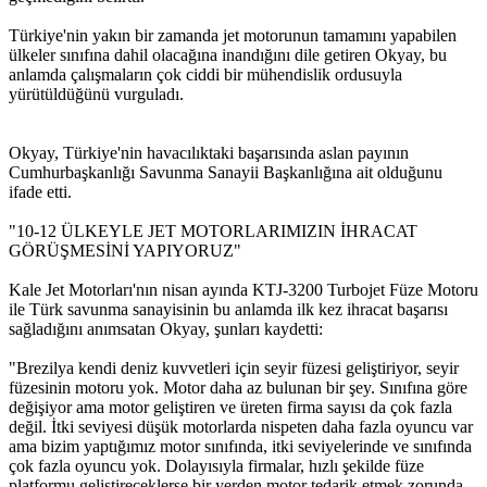
Türkiye'nin yakın bir zamanda jet motorunun tamamını yapabilen
ülkeler sınıfına dahil olacağına inandığını dile getiren Okyay, bu
anlamda çalışmaların çok ciddi bir mühendislik ordusuyla
yürütüldüğünü vurguladı.
Okyay, Türkiye'nin havacılıktaki başarısında aslan payının
Cumhurbaşkanlığı Savunma Sanayii Başkanlığına ait olduğunu
ifade etti.
"10-12 ÜLKEYLE JET MOTORLARIMIZIN İHRACAT
GÖRÜŞMESİNİ YAPIYORUZ"
Kale Jet Motorları'nın nisan ayında KTJ-3200 Turbojet Füze Motoru
ile Türk savunma sanayisinin bu anlamda ilk kez ihracat başarısı
sağladığını anımsatan Okyay, şunları kaydetti:
"Brezilya kendi deniz kuvvetleri için seyir füzesi geliştiriyor, seyir
füzesinin motoru yok. Motor daha az bulunan bir şey. Sınıfına göre
değişiyor ama motor geliştiren ve üreten firma sayısı da çok fazla
değil. İtki seviyesi düşük motorlarda nispeten daha fazla oyuncu var
ama bizim yaptığımız motor sınıfında, itki seviyelerinde ve sınıfında
çok fazla oyuncu yok. Dolayısıyla firmalar, hızlı şekilde füze
platformu geliştireceklerse bir yerden motor tedarik etmek zorunda.