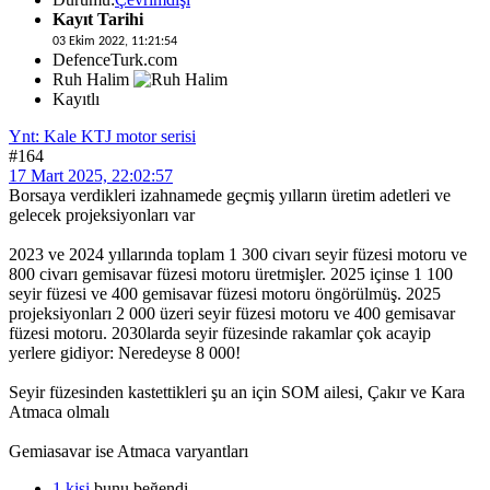
Kayıt Tarihi
03 Ekim 2022, 11:21:54
DefenceTurk.com
Ruh Halim
Kayıtlı
Ynt: Kale KTJ motor serisi
#164
17 Mart 2025, 22:02:57
Borsaya verdikleri izahnamede geçmiş yılların üretim adetleri ve
gelecek projeksiyonları var
2023 ve 2024 yıllarında toplam 1 300 civarı seyir füzesi motoru ve
800 civarı gemisavar füzesi motoru üretmişler. 2025 içinse 1 100
seyir füzesi ve 400 gemisavar füzesi motoru öngörülmüş. 2025
projeksiyonları 2 000 üzeri seyir füzesi motoru ve 400 gemisavar
füzesi motoru. 2030larda seyir füzesinde rakamlar çok acayip
yerlere gidiyor: Neredeyse 8 000!
Seyir füzesinden kastettikleri şu an için SOM ailesi, Çakır ve Kara
Atmaca olmalı
Gemiasavar ise Atmaca varyantları
1 kişi
bunu beğendi.