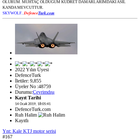
ÖLÜRÜM. MUHTAÇ OLDUĞUM KUDRET DAMARLARIMDAKİ ASİL
KANDA MEVCUTTUR.
Defence
Turk.com
SKYWOLF...
2022 Yılın Üyesi
DefenceTurk
İletiler: 9,855
Üyeler No :48759
Durumu:
Çevrimdışı
Kayıt Tarihi
14 Ocak 2019, 18:05:41
DefenceTurk.com
Ruh Halim
Kayıtlı
Ynt: Kale KTJ motor serisi
#167