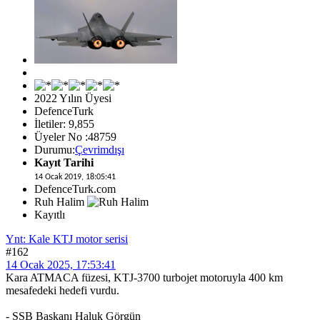
2022 Yılın Üyesi
DefenceTurk
İletiler: 9,855
Üyeler No :48759
Durumu:
Çevrimdışı
Kayıt Tarihi
14 Ocak 2019, 18:05:41
DefenceTurk.com
Ruh Halim
Kayıtlı
Ynt: Kale KTJ motor serisi
#162
14 Ocak 2025, 17:53:41
Kara ATMACA füzesi, KTJ-3700 turbojet motoruyla 400 km
mesafedeki hedefi vurdu.
- SSB Başkanı Haluk Görgün