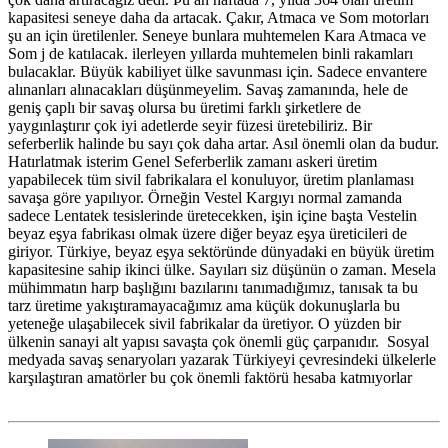
kapasitesi seneye daha da artacak. Çakır, Atmaca ve Som motorları
şu an için üretilenler. Seneye bunlara muhtemelen Kara Atmaca ve
Som j de katılacak. ilerleyen yıllarda muhtemelen binli rakamları
bulacaklar. Büyük kabiliyet ülke savunması için. Sadece envantere
alınanları alınacakları düşünmeyelim. Savaş zamanında, hele de
geniş çaplı bir savaş olursa bu üretimi farklı şirketlere de
yaygınlaştırır çok iyi adetlerde seyir füzesi üretebiliriz. Bir
seferberlik halinde bu sayı çok daha artar. Asıl önemli olan da budur.
Hatırlatmak isterim Genel Seferberlik zamanı askeri üretim
yapabilecek tüm sivil fabrikalara el konuluyor, üretim planlaması
savaşa göre yapılıyor. Örneğin Vestel Kargıyı normal zamanda
sadece Lentatek tesislerinde üretecekken, işin içine başta Vestelin
beyaz eşya fabrikası olmak üzere diğer beyaz eşya üreticileri de
giriyor. Türkiye, beyaz eşya sektöründe dünyadaki en büyük üretim
kapasitesine sahip ikinci ülke. Sayıları siz düşünün o zaman. Mesela
mühimmatın harp başlığını bazılarını tanımadığımız, tanısak ta bu
tarz üretime yakıştıramayacağımız ama küçük dokunuşlarla bu
yeteneğe ulaşabilecek sivil fabrikalar da üretiyor. O yüzden bir
ülkenin sanayi alt yapısı savaşta çok önemli güç çarpanıdır. Sosyal
medyada savaş senaryoları yazarak Türkiyeyi çevresindeki ülkelerle
karşılaştıran amatörler bu çok önemli faktörü hesaba katmıyorlar