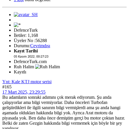
DefenceTurk
İletiler: 1,168
Üyeler No :56288
Durumu:
Çevrimdışı
Kayıt Tarihi
05 Kasım 2022, 00:27:23
DefenceTurk.com
Ruh Halim
Kayıtlı
Ynt: Kale KTJ motor serisi
#165
17 Mart 2025, 23:29:55
Bu adamların sonraki adımını çok merak ediyorum. Şu anda
çalışıyorlar ama bilgi vermiyorlar. Daha önceleri Turbofan
geliştirdikleri ile ilgili sanırım bilgi vermişlerdi ama şu anda hangi
aşamada oldukları hakkında bilgi yok. Ayrıca Arat motoru da
piyasada yok. Ben daha önce demiştim gerçi bu motor çoktan hazır.
Belki de zaten Gezgin hakkında bilgi vermemek için böyle bir şey
yapılıyor.