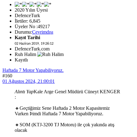
2020 Yılın Üyesi
DefenceTurk
İletiler: 6,845
Üyeler No :49217
Durumu:
Çevrimdışı
Kayıt Tarihi
02 Haziran 2019, 19:26:12
DefenceTurk.com
Ruh Halim
Kayıtlı
Haftada 7 Motor Yapabiliyoruz.
#160
01 Ağustos 2024, 21:00:01
Alıntı Yap
Kale Arge Genel Müdürü Cüneyt KENGER
:
🔸Geçtiğimiz Sene Haftada 2 Motor Kapasitemiz
Varken Þimdi Haftada 7 Motor Yapabiliyoruz.
🔸SOM (KTJ-3200 TJ Motoru) ile çok yakında atış
olacak