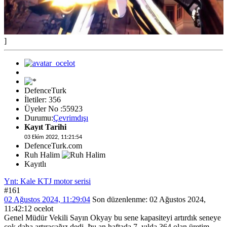
]
DefenceTurk
İletiler: 356
Üyeler No :55923
Durumu:
Çevrimdışı
Kayıt Tarihi
03 Ekim 2022, 11:21:54
DefenceTurk.com
Ruh Halim
Kayıtlı
Ynt: Kale KTJ motor serisi
#161
02 Ağustos 2024, 11:29:04
Son düzenlenme
: 02 Ağustos 2024,
11:42:12 ocelot
Genel Müdür Vekili Sayın Okyay bu sene kapasiteyi artırdık seneye
çok daha artıracağız dedi. Þu an haftada 7, yılda 364 olan üretim