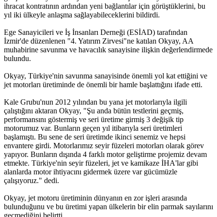
ihracat kontratının ardından yeni bağlantılar için görüştüklerini, bu
yıl iki ülkeyle anlaşma sağlayabileceklerini bildirdi.
Ege Sanayicileri ve İş İnsanları Derneği (ESİAD) tarafından
İzmir'de düzenlenen "4. Yatırım Zirvesi"ne katılan Okyay, AA
muhabirine savunma ve havacılık sanayisine ilişkin değerlendirmede
bulundu.
Okyay, Türkiye'nin savunma sanayisinde önemli yol kat ettiğini ve
jet motorları üretiminde de önemli bir hamle başlattığını ifade etti.
Kale Grubu'nun 2012 yılından bu yana jet motorlarıyla ilgili
çalıştığını aktaran Okyay, "Şu anda bütün testlerini geçmiş,
performansını göstermiş ve seri üretime girmiş 3 değişik tip
motorumuz var. Bunların geçen yıl itibarıyla seri üretimleri
başlamıştı. Bu sene de seri üretimde ikinci senemiz ve hepsi
envantere girdi. Motorlarımız seyir füzeleri motorları olarak görev
yapıyor. Bunların dışında 4 farklı motor geliştirme projemiz devam
etmekte. Türkiye'nin seyir füzeleri, jet ve kamikaze İHA'lar gibi
alanlarda motor ihtiyacını gidermek üzere var gücümüzle
çalışıyoruz." dedi.
Okyay, jet motoru üretiminin dünyanın en zor işleri arasında
bulunduğunu ve bu üretimi yapan ülkelerin bir elin parmak sayılarını
geçmediğini belirtti.