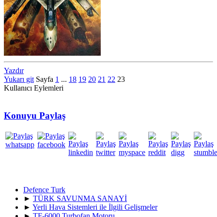
Yazdır
Yukarı git
Sayfa
1
...
18
19
20
21
22
23
Kullanıcı Eylemleri
Konuyu Paylaş
Defence Turk
►
TÜRK SAVUNMA SANAYİ
►
Yerli Hava Sistemleri ile İlgili Gelişmeler
►
TF-6000 Turbofan Motoru