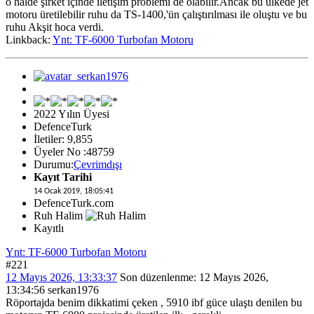
o halde şirket içinde iletişim problemi de olabilir.Ancak bu ülkede jet
motoru üretilebilir ruhu da TS-1400,'ün çalıştırılması ile oluştu ve bu
ruhu Akşit hoca verdi.
Linkback:
Ynt: TF-6000 Turbofan Motoru
2022 Yılın Üyesi
DefenceTurk
İletiler: 9,855
Üyeler No :48759
Durumu:
Çevrimdışı
Kayıt Tarihi
14 Ocak 2019, 18:05:41
DefenceTurk.com
Ruh Halim
Kayıtlı
Ynt: TF-6000 Turbofan Motoru
#221
12 Mayıs 2026, 13:33:37
Son düzenlenme
: 12 Mayıs 2026,
13:34:56 serkan1976
Röportajda benim dikkatimi çeken , 5910 ibf güce ulaştı denilen bu