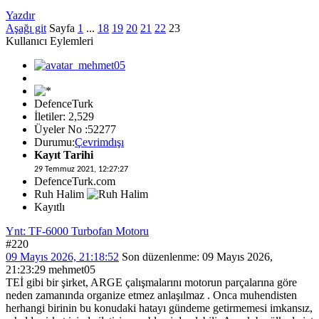
Yazdır
Aşağı git
Sayfa
1
...
18
19
20
21
22
23
Kullanıcı Eylemleri
DefenceTurk
İletiler: 2,529
Üyeler No :52277
Durumu:
Çevrimdışı
Kayıt Tarihi
29 Temmuz 2021, 12:27:27
DefenceTurk.com
Ruh Halim
Kayıtlı
Ynt: TF-6000 Turbofan Motoru
#220
09 Mayıs 2026, 21:18:52
Son düzenlenme
: 09 Mayıs 2026,
21:23:29 mehmet05
TEİ gibi bir şirket, ARGE çalışmalarını motorun parçalarına göre
neden zamanında organize etmez anlaşılmaz . Onca muhendisten
herhangi birinin bu konudaki hatayı gündeme getirmemesi imkansız,