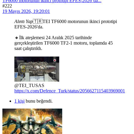
TF6000 motorunun ikinci prototipi EFES-2026’da...
#222
19 Mayıs 2026, 19:20:01
Alıntı Yap
🇹🇷TEI TF6000 motorunun ikinci prototipi
EFES-2026'da.
🔸İlk ateşlemesi 24 Aralık 2025 tarihinde
gerçekleştirilen TF6000 TF2-1 motoru, toplamda 45
saat çalıştırıldı.
@TEI_TUSAS
https://x.com/Defence_Turk/status/2056627115403969001
1 kişi
bunu beğendi.