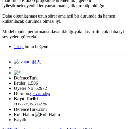
motorun TF-6000 projesinde üretilen ilk , gerekli
iyileştirmeler,yenilikler yansıtılmamış ilk prototip olduğu...
Daha olgunlaşması uzun sürer ama acil bir durumda da hemen
kullanılacak durumda olması iyi...
Model model performansı-dayanıklılığı-yakıt tasarrufu çok daha iyi
seviyeleri görecektir...
1 kişi
bunu beğendi.
DefenceTurk
İletiler: 1,506
Üyeler No :62972
Durumu:
Çevrimdışı
Kayıt Tarihi
21 Ocak 2025, 21:46:26
DefenceTurk.com
Ruh Halim
Kayıtlı