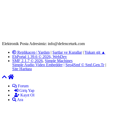
Rom ve medya haber sitesi olarak hizmet veren
www.defenceturk.com'
da, 5651 Sayılı Kanunun 8. Maddesine ve
T.C.K'nın 125. Maddesine göre, yapılan gönderi (konu, yorum)
paylaşımlarının tüm sorumluluğu forum üyelerimize aittir.
defenceturk Forumuna iletilecek olan şikayetler, elektronik posta
adresimize gönderildikten en geç üç (3) iş günü içerisinde, ilgili
kanunlar ve yönetmelikler çerçevesinde tarafımızca incelenerek site
yöneticilerimiz tarafından gereken çalışmaların yapılmasının
ardından ilgili kişi ya da kuruma yazılı açıklama yapılacaktır.
Elektronik Posta Adresimiz: info@defenceturk.com
Replikacep |
Yardım
|
Şartlar ve Kurallar
|
Yukarı git ▲
EhPortal 1.39.6 © 2026, WebDev
SMF 2.1.7 © 2026
,
Simple Machines
Simple Audio Video Embedder
|
Seo4Smf © Smf.Gen.Tr
|
Site Haritası
Forum
Giriş Yap
Kayıt Ol
Ara