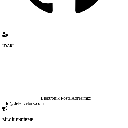
UYARI
defenceturk Forumuna eklenen ve farklı sitelere yönlendiren
bağlantı adreslerinden (linklerden) www.defenceturk.com sorumlu
tutulamaz. İnternet sitemizde, kaynak ya da bağlantı adresi(link)
göstermeksizin izinsiz bir şekilde yapılan her türlü haber ve bilgi
paylaşımı yasaktır. Forumumuzda izinsiz ve kaynak göstermeksizin
yapılan haber ve bilgi paylaşımlarından sadece eylemi gerçekleştiren
kişi sorumludur. Bu durumun mağduriyet yaratması hâlinde hak
sahibi olan kişi, kişiler ya da kurumların, bizlerle iletişime geçmesini
ivedilikle rica ederiz.
Elektronik Posta Adresimiz:
info@defenceturk.com
BİLGİLENDİRME