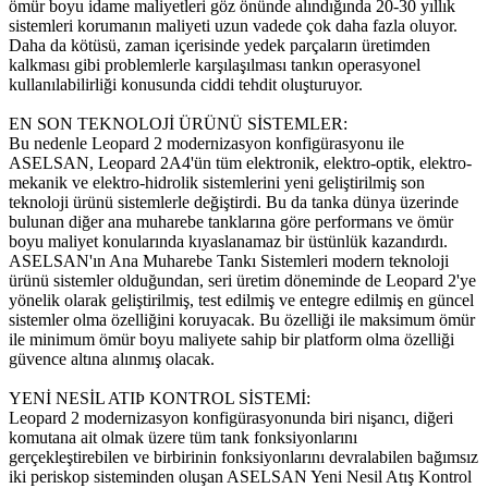
ömür boyu idame maliyetleri göz önünde alındığında 20-30 yıllık
sistemleri korumanın maliyeti uzun vadede çok daha fazla oluyor.
Daha da kötüsü, zaman içerisinde yedek parçaların üretimden
kalkması gibi problemlerle karşılaşılması tankın operasyonel
kullanılabilirliği konusunda ciddi tehdit oluşturuyor.
EN SON TEKNOLOJİ ÜRÜNÜ SİSTEMLER:
Bu nedenle Leopard 2 modernizasyon konfigürasyonu ile
ASELSAN, Leopard 2A4'ün tüm elektronik, elektro-optik, elektro-
mekanik ve elektro-hidrolik sistemlerini yeni geliştirilmiş son
teknoloji ürünü sistemlerle değiştirdi. Bu da tanka dünya üzerinde
bulunan diğer ana muharebe tanklarına göre performans ve ömür
boyu maliyet konularında kıyaslanamaz bir üstünlük kazandırdı.
ASELSAN'ın Ana Muharebe Tankı Sistemleri modern teknoloji
ürünü sistemler olduğundan, seri üretim döneminde de Leopard 2'ye
yönelik olarak geliştirilmiş, test edilmiş ve entegre edilmiş en güncel
sistemler olma özelliğini koruyacak. Bu özelliği ile maksimum ömür
ile minimum ömür boyu maliyete sahip bir platform olma özelliği
güvence altına alınmış olacak.
YENİ NESİL ATIÞ KONTROL SİSTEMİ:
Leopard 2 modernizasyon konfigürasyonunda biri nişancı, diğeri
komutana ait olmak üzere tüm tank fonksiyonlarını
gerçekleştirebilen ve birbirinin fonksiyonlarını devralabilen bağımsız
iki periskop sisteminden oluşan ASELSAN Yeni Nesil Atış Kontrol