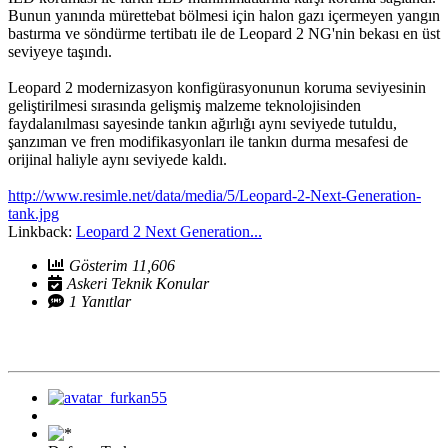
Bunun yanında mürettebat bölmesi için halon gazı içermeyen yangın
bastırma ve söndürme tertibatı ile de Leopard 2 NG'nin bekası en üst
seviyeye taşındı.
Leopard 2 modernizasyon konfigürasyonunun koruma seviyesinin
geliştirilmesi sırasında gelişmiş malzeme teknolojisinden
faydalanılması sayesinde tankın ağırlığı aynı seviyede tutuldu,
şanzıman ve fren modifikasyonları ile tankın durma mesafesi de
orijinal haliyle aynı seviyede kaldı.
http://www.resimle.net/data/media/5/Leopard-2-Next-Generation-
tank.jpg
Linkback:
Leopard 2 Next Generation...
Gösterim 11,606
Askeri Teknik Konular
1 Yanıtlar