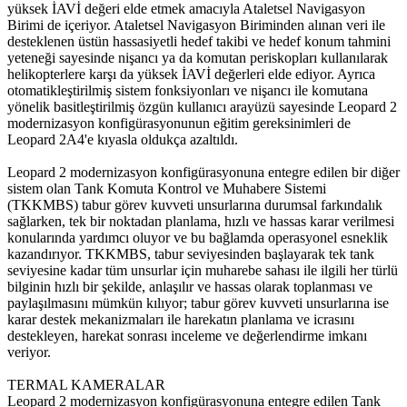
yüksek İAVİ değeri elde etmek amacıyla Ataletsel Navigasyon
Birimi de içeriyor. Ataletsel Navigasyon Biriminden alınan veri ile
desteklenen üstün hassasiyetli hedef takibi ve hedef konum tahmini
yeteneği sayesinde nişancı ya da komutan periskopları kullanılarak
helikopterlere karşı da yüksek İAVİ değerleri elde ediyor. Ayrıca
otomatikleştirilmiş sistem fonksiyonları ve nişancı ile komutana
yönelik basitleştirilmiş özgün kullanıcı arayüzü sayesinde Leopard 2
modernizasyon konfigürasyonunun eğitim gereksinimleri de
Leopard 2A4'e kıyasla oldukça azaltıldı.
Leopard 2 modernizasyon konfigürasyonuna entegre edilen bir diğer
sistem olan Tank Komuta Kontrol ve Muhabere Sistemi
(TKKMBS) tabur görev kuvveti unsurlarına durumsal farkındalık
sağlarken, tek bir noktadan planlama, hızlı ve hassas karar verilmesi
konularında yardımcı oluyor ve bu bağlamda operasyonel esneklik
kazandırıyor. TKKMBS, tabur seviyesinden başlayarak tek tank
seviyesine kadar tüm unsurlar için muharebe sahası ile ilgili her türlü
bilginin hızlı bir şekilde, anlaşılır ve hassas olarak toplanması ve
paylaşılmasını mümkün kılıyor; tabur görev kuvveti unsurlarına ise
karar destek mekanizmaları ile harekatın planlama ve icrasını
destekleyen, harekat sonrası inceleme ve değerlendirme imkanı
veriyor.
TERMAL KAMERALAR
Leopard 2 modernizasyon konfigürasyonuna entegre edilen Tank