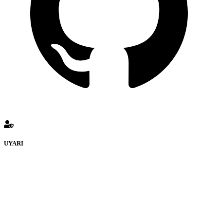
UYARI
defenceturk Forumuna eklenen ve farklı sitelere yönlendiren
bağlantı adreslerinden (linklerden) www.defenceturk.com sorumlu
tutulamaz. İnternet sitemizde, kaynak ya da bağlantı adresi(link)
göstermeksizin izinsiz bir şekilde yapılan her türlü haber ve bilgi
paylaşımı yasaktır. Forumumuzda izinsiz ve kaynak göstermeksizin
yapılan haber ve bilgi paylaşımlarından sadece eylemi gerçekleştiren
kişi sorumludur. Bu durumun mağduriyet yaratması hâlinde hak