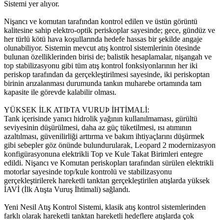
Sistemi yer alıyor.
Nişancı ve komutan tarafından kontrol edilen ve üstün görüntü
kalitesine sahip elektro-optik periskoplar sayesinde; gece, gündüz ve
her türlü kötü hava koşullarında hedefe hassas bir şekilde angaje
olunabiliyor. Sistemin mevcut atış kontrol sistemlerinin ötesinde
bulunan özelliklerinden birisi de; balistik hesaplamalar, nişangah ve
top stabilizasyonu gibi tüm atış kontrol fonksiyonlarının her iki
periskop tarafından da gerçekleştirilmesi sayesinde, iki periskoptan
birinin arızalanması durumunda tankın muharebe ortamında tam
kapasite ile görevde kalabilir olması.
YÜKSEK İLK ATIÞTA VURUÞ İHTİMALİ:
Tank içerisinde yanıcı hidrolik yağının kullanılmaması, gürültü
seviyesinin düşürülmesi, daha az güç tüketilmesi, ısı atımının
azaltılması, güvenilirliği arttırma ve bakım ihtiyaçlarını düşürmek
gibi sebepler göz önünde bulundurularak, Leopard 2 modernizasyon
konfigürasyonuna elektrikli Top ve Kule Takat Birimleri entegre
edildi. Nişancı ve Komutan periskopları tarafından sürülen elektrikli
motorlar sayesinde top/kule kontrolü ve stabilizasyonu
gerçekleştirilerek hareketli tanktan gerçekleştirilen atışlarda yüksek
İAVİ (İlk Atışta Vuruş İhtimali) sağlandı.
Yeni Nesil Atış Kontrol Sistemi, klasik atış kontrol sistemlerinden
farklı olarak hareketli tanktan hareketli hedeflere atışlarda çok