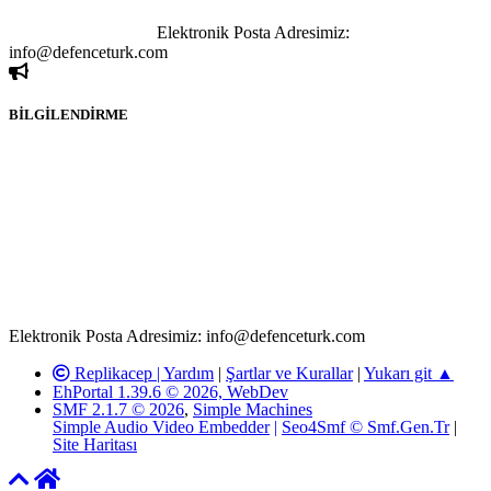
sahibi olan kişi, kişiler ya da kurumların, bizlerle iletişime geçmesini
ivedilikle rica ederiz.
Elektronik Posta Adresimiz:
info@defenceturk.com
BİLGİLENDİRME
Rom ve medya haber sitesi olarak hizmet veren
www.defenceturk.com'
da, 5651 Sayılı Kanunun 8. Maddesine ve
T.C.K'nın 125. Maddesine göre, yapılan gönderi (konu, yorum)
paylaşımlarının tüm sorumluluğu forum üyelerimize aittir.
defenceturk Forumuna iletilecek olan şikayetler, elektronik posta
adresimize gönderildikten en geç üç (3) iş günü içerisinde, ilgili
kanunlar ve yönetmelikler çerçevesinde tarafımızca incelenerek site
yöneticilerimiz tarafından gereken çalışmaların yapılmasının
ardından ilgili kişi ya da kuruma yazılı açıklama yapılacaktır.
Elektronik Posta Adresimiz: info@defenceturk.com
Replikacep |
Yardım
|
Şartlar ve Kurallar
|
Yukarı git ▲
EhPortal 1.39.6 © 2026, WebDev
SMF 2.1.7 © 2026
,
Simple Machines
Simple Audio Video Embedder
|
Seo4Smf © Smf.Gen.Tr
|
Site Haritası