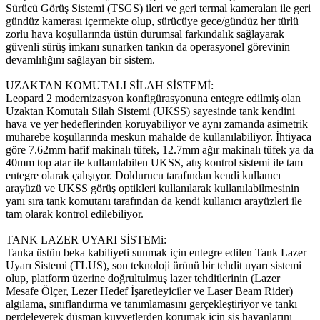
Sürücü Görüş Sistemi (TSGS) ileri ve geri termal kameraları ile geri
gündüz kamerası içermekte olup, sürücüye gece/gündüz her türlü
zorlu hava koşullarında üstün durumsal farkındalık sağlayarak
güvenli sürüş imkanı sunarken tankın da operasyonel görevinin
devamlılığını sağlayan bir sistem.
UZAKTAN KOMUTALI SİLAH SİSTEMİ:
Leopard 2 modernizasyon konfigürasyonuna entegre edilmiş olan
Uzaktan Komutalı Silah Sistemi (UKSS) sayesinde tank kendini
hava ve yer hedeflerinden koruyabiliyor ve aynı zamanda asimetrik
muharebe koşullarında meskun mahalde de kullanılabiliyor. İhtiyaca
göre 7.62mm hafif makinalı tüfek, 12.7mm ağır makinalı tüfek ya da
40mm top atar ile kullanılabilen UKSS, atış kontrol sistemi ile tam
entegre olarak çalışıyor. Doldurucu tarafından kendi kullanıcı
arayüzü ve UKSS görüş optikleri kullanılarak kullanılabilmesinin
yanı sıra tank komutanı tarafından da kendi kullanıcı arayüzleri ile
tam olarak kontrol edilebiliyor.
TANK LAZER UYARI SİSTEMi:
Tanka üstün beka kabiliyeti sunmak için entegre edilen Tank Lazer
Uyarı Sistemi (TLUS), son teknoloji ürünü bir tehdit uyarı sistemi
olup, platform üzerine doğrultulmuş lazer tehditlerinin (Lazer
Mesafe Ölçer, Lezer Hedef İşaretleyiciler ve Laser Beam Rider)
algılama, sınıflandırma ve tanımlamasını gerçekleştiriyor ve tankı
perdeleyerek düşman kuvvetlerden korumak için sis havanlarını