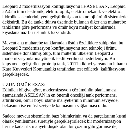
Leopard 2 modernizasyon konfigürasyonu ile ASELSAN, Leopard
2A4'ün tüm elektronik, elektro-optik, elektro-mekanik ve elektro-
hidrolik sistemlerini, yeni geliştirilmiş son teknoloji ürünü sistemlerle
değiştirdi. Bu da tanka dünya üzerinde bulunan diğer ana muharebe
tanklarına göre performans ve ömür boyu maliyet konularında
kıyaslanamaz bir üstünlük kazandırdı.
Mevcut ana muharebe tanklarından üstün özelliklere sahip olan bu
Leopard 2 modernizasyon konfigürasyonu son teknoloji ürünü
sistemlerle donatılmış olup, tüm müttefik ülkelerin Leopard 2
modernizasyonlarına yönelik teklif verilmesi hedefleniyor. Bu
kapsamda geliştirilen prototip tank, 2011'in ikinci yarısından itibaren
Kara Kuvvetleri Komutanlığı tarafından test edilerek, kalifikasyonu
gerçekleşecek.
UZUN ÖMÜR ESAS:
Edinilen bilgiye göre, modernizasyon çözümünün planlanması
aşamasında ASELSAN'ın en önemli önceliği tank performansı
artırılırken, ömür boyu idame maliyetlerinin minimum seviyede,
bekasının ise en üst seviyede kalmasının sağlanması oldu.
Sadece mevcut sistemlerin bazı birimlerinin ya da parçalarının kısmi
olarak yenilenmesi suretiyle gerçekleştirilecek bir modernizasyon
her ne kadar ilk maliyeti düşük olan bir çözüm gibi görünse de,