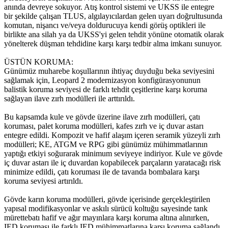
anında devreye sokuyor. Atış kontrol sistemi ve UKSS ile entegre
bir şekilde çalışan TLUS, algılayıcılardan gelen uyarı doğrultusunda
komutan, nişancı ve/veya doldurucuya kendi görüş optikleri ile
birlikte ana silah ya da UKSS'yi gelen tehdit yönüne otomatik olarak
yönelterek düşman tehdidine karşı karşı tedbir alma imkanı sunuyor.
ÜSTÜN KORUMA:
Günümüz muharebe koşullarının ihtiyaç duyduğu beka seviyesini
sağlamak için, Leopard 2 modernizasyon konfigürasyonunun
balistik koruma seviyesi de farklı tehdit çeşitlerine karşı koruma
sağlayan ilave zırh modülleri ile arttırıldı.
Bu kapsamda kule ve gövde üzerine ilave zırh modülleri, çatı
koruması, palet koruma modülleri, kafes zırh ve iç duvar astarı
entegre edildi. Kompozit ve hafif alaşım içeren seramik yüzeyli zırh
modülleri; KE, ATGM ve RPG gibi günümüz mühimmatlarının
yaptığı etkiyi soğurarak minimum seviyeye indiriyor. Kule ve gövde
iç duvar astarı ile iç duvardan kopabilecek parçaların yaratacağı risk
minimize edildi, çatı koruması ile de tavanda bombalara karşı
koruma seviyesi artırıldı.
Gövde karın koruma modülleri, gövde içerisinde gerçekleştirilen
yapısal modifikasyonlar ve askılı sürücü koltuğu sayesinde tank
mürettebatı hafif ve ağır mayınlara karşı koruma altına alınırken,
IED koruması ile farklı IED mühimmatlarına karşı koruma sağlandı.