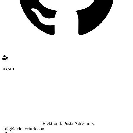
UYARI
defenceturk Forumuna eklenen ve farklı sitelere yönlendiren
bağlantı adreslerinden (linklerden) www.defenceturk.com sorumlu
tutulamaz. İnternet sitemizde, kaynak ya da bağlantı adresi(link)
göstermeksizin izinsiz bir şekilde yapılan her türlü haber ve bilgi
paylaşımı yasaktır. Forumumuzda izinsiz ve kaynak göstermeksizin
yapılan haber ve bilgi paylaşımlarından sadece eylemi gerçekleştiren
kişi sorumludur. Bu durumun mağduriyet yaratması hâlinde hak
sahibi olan kişi, kişiler ya da kurumların, bizlerle iletişime geçmesini
ivedilikle rica ederiz.
Elektronik Posta Adresimiz:
info@defenceturk.com