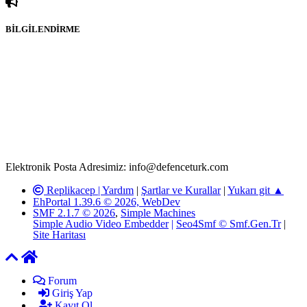
BİLGİLENDİRME
Rom ve medya haber sitesi olarak hizmet veren
www.defenceturk.com'
da, 5651 Sayılı Kanunun 8. Maddesine ve
T.C.K'nın 125. Maddesine göre, yapılan gönderi (konu, yorum)
paylaşımlarının tüm sorumluluğu forum üyelerimize aittir.
defenceturk Forumuna iletilecek olan şikayetler, elektronik posta
adresimize gönderildikten en geç üç (3) iş günü içerisinde, ilgili
kanunlar ve yönetmelikler çerçevesinde tarafımızca incelenerek site
yöneticilerimiz tarafından gereken çalışmaların yapılmasının
ardından ilgili kişi ya da kuruma yazılı açıklama yapılacaktır.
Elektronik Posta Adresimiz: info@defenceturk.com
Replikacep |
Yardım
|
Şartlar ve Kurallar
|
Yukarı git ▲
EhPortal 1.39.6 © 2026, WebDev
SMF 2.1.7 © 2026
,
Simple Machines
Simple Audio Video Embedder
|
Seo4Smf © Smf.Gen.Tr
|
Site Haritası
Forum
Giriş Yap
Kayıt Ol