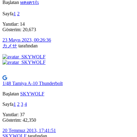
Başlatan
мคяครℓเ
Sayfa
1
2
Yanıtlar: 14
Gösterim: 20,673
23 Mayıs 2023, 00:26:36
カメせ
tarafından
1/48 Tamiya A-10 Thunderbolt
Başlatan
SKYWOLF
Sayfa
1
2
3
4
Yanıtlar: 37
Gösterim: 42,350
20 Temmuz 2013, 17:41:51
SKYWOLF
tarafından