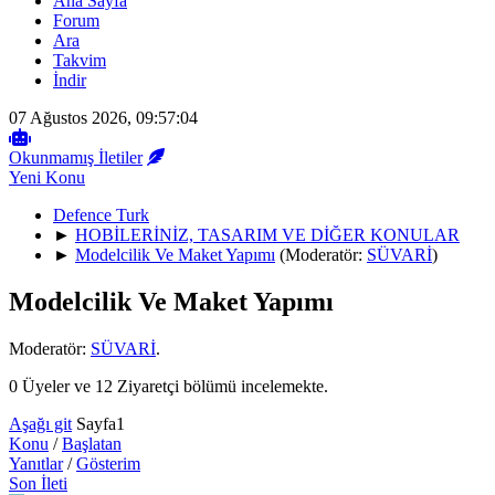
Ana Sayfa
Forum
Ara
Takvim
İndir
07 Ağustos 2026, 09:57:04
Okunmamış İletiler
Yeni Konu
Defence Turk
►
HOBİLERİNİZ, TASARIM VE DİĞER KONULAR
►
Modelcilik Ve Maket Yapımı
(Moderatör:
SÜVARİ
)
Modelcilik Ve Maket Yapımı
Moderatör:
SÜVARİ
.
0 Üyeler ve 12 Ziyaretçi bölümü incelemekte.
Aşağı git
Sayfa
1
Konu
/
Başlatan
Yanıtlar
/
Gösterim
Son İleti