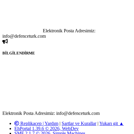
göstermeksizin izinsiz bir şekilde yapılan her türlü haber ve bilgi
paylaşımı yasaktır. Forumumuzda izinsiz ve kaynak göstermeksizin
yapılan haber ve bilgi paylaşımlarından sadece eylemi gerçekleştiren
kişi sorumludur. Bu durumun mağduriyet yaratması hâlinde hak
sahibi olan kişi, kişiler ya da kurumların, bizlerle iletişime geçmesini
ivedilikle rica ederiz.
Elektronik Posta Adresimiz:
info@defenceturk.com
BİLGİLENDİRME
Rom ve medya haber sitesi olarak hizmet veren
www.defenceturk.com'
da, 5651 Sayılı Kanunun 8. Maddesine ve
T.C.K'nın 125. Maddesine göre, yapılan gönderi (konu, yorum)
paylaşımlarının tüm sorumluluğu forum üyelerimize aittir.
defenceturk Forumuna iletilecek olan şikayetler, elektronik posta
adresimize gönderildikten en geç üç (3) iş günü içerisinde, ilgili
kanunlar ve yönetmelikler çerçevesinde tarafımızca incelenerek site
yöneticilerimiz tarafından gereken çalışmaların yapılmasının
ardından ilgili kişi ya da kuruma yazılı açıklama yapılacaktır.
Elektronik Posta Adresimiz: info@defenceturk.com
Replikacep |
Yardım
|
Şartlar ve Kurallar
|
Yukarı git ▲
EhPortal 1.39.6 © 2026, WebDev
SMF 2.1.7 © 2026
,
Simple Machines