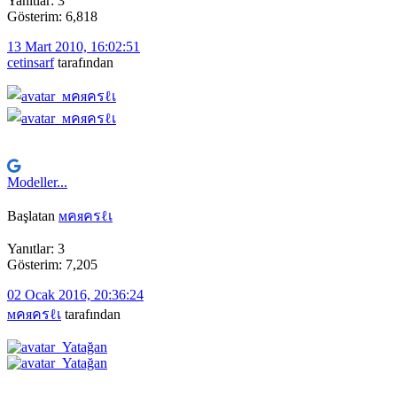
Yanıtlar: 3
Gösterim: 6,818
13 Mart 2010, 16:02:51
cetinsarf
tarafından
Modeller...
Başlatan
мคяครℓเ
Yanıtlar: 3
Gösterim: 7,205
02 Ocak 2016, 20:36:24
мคяครℓเ
tarafından