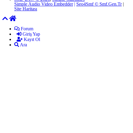
Simple Audio Video Embedder
|
Seo4Smf © Smf.Gen.Tr
|
Site Haritası
Forum
Giriş Yap
Kayıt Ol
Ara