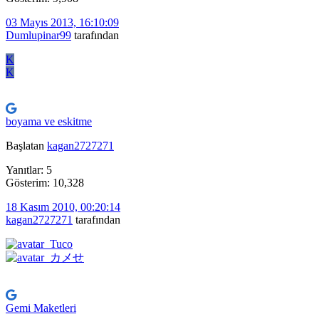
03 Mayıs 2013, 16:10:09
Dumlupinar99
tarafından
K
K
boyama ve eskitme
Başlatan
kagan2727271
Yanıtlar: 5
Gösterim: 10,328
18 Kasım 2010, 00:20:14
kagan2727271
tarafından
Gemi Maketleri