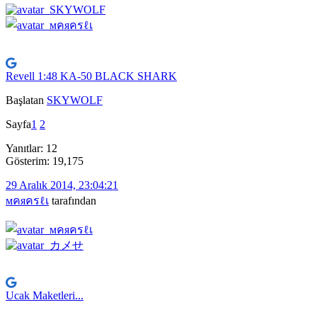
Revell 1:48 KA-50 BLACK SHARK
Başlatan
SKYWOLF
Sayfa
1
2
Yanıtlar: 12
Gösterim: 19,175
29 Aralık 2014, 23:04:21
мคяครℓเ
tarafından
Ucak Maketleri...