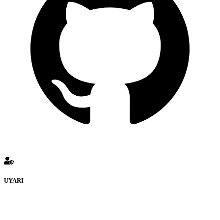
UYARI
defenceturk Forumuna eklenen ve farklı sitelere yönlendiren
bağlantı adreslerinden (linklerden) www.defenceturk.com sorumlu
tutulamaz. İnternet sitemizde, kaynak ya da bağlantı adresi(link)