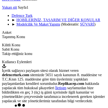
Yukarı git
Sayfa
1
Defence Turk
►
HOBİLERİNİZ, TASARIM VE DİĞER KONULAR
►
Modelcilik Ve Maket Yapımı
(Moderatör:
SÜVARİ
)
Anket
Taşınmış Konu
Kilitli Konu
Sabit Konu
Takip ettiğiniz konu
Kullanıcı Eylemleri
İçerik sağlayıcı paylaşım sitesi olarak hizmet veren
defenceturk.com
sitemizde 5651 sayılı kanunun 8. maddesine ve
T.C.Knın 125. maddesine göre tüm üyelerimiz yaptıkları
paylaşımlardan kendileri sorumludur.
Replikacep.com
hakkında
yapılacak tüm hukuksal şikayetleri
İletişim
sayfamızdan bize
bildirdikten en geç 3 (üç) iş günü içerisinde ilgili kanunlar ve
yönetmelikler çerçevesinde tarafımızca incelenerek gereken işlemler
yapılacak ve site yöneticilerimiz tarafından bilgi verilecektir.