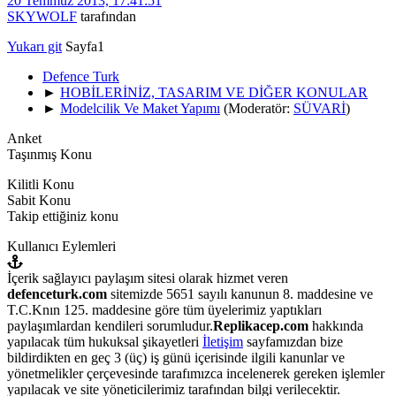
20 Temmuz 2013, 17:41:51
SKYWOLF
tarafından
Yukarı git
Sayfa
1
Defence Turk
►
HOBİLERİNİZ, TASARIM VE DİĞER KONULAR
►
Modelcilik Ve Maket Yapımı
(Moderatör:
SÜVARİ
)
Anket
Taşınmış Konu
Kilitli Konu
Sabit Konu
Takip ettiğiniz konu
Kullanıcı Eylemleri
İçerik sağlayıcı paylaşım sitesi olarak hizmet veren
defenceturk.com
sitemizde 5651 sayılı kanunun 8. maddesine ve
T.C.Knın 125. maddesine göre tüm üyelerimiz yaptıkları
paylaşımlardan kendileri sorumludur.
Replikacep.com
hakkında
yapılacak tüm hukuksal şikayetleri
İletişim
sayfamızdan bize
bildirdikten en geç 3 (üç) iş günü içerisinde ilgili kanunlar ve
yönetmelikler çerçevesinde tarafımızca incelenerek gereken işlemler
yapılacak ve site yöneticilerimiz tarafından bilgi verilecektir.