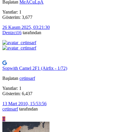
Başlatan
MeACuLpA
Yanıtlar: 1
Gösterim: 3,677
26 Kasım 2025, 03:21:30
Denizci16
tarafından
Sopwith Camel 2F1 (Airfix - 1/72)
Başlatan
cetinsarf
Yanıtlar: 1
Gösterim: 6,437
13 Mart 2010, 15:53:56
cetinsarf
tarafından
T