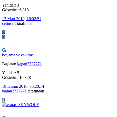
Yanıtlar: 3
Gösterim: 6,818
13 Mart 2010, 16:02:51
cetinsarf
tarafından
K
K
boyama ve eskitme
Başlatan
kagan2727271
Yanıtlar: 5
Gösterim: 10,328
18 Kasım 2010, 00:20:14
kagan2727271
tarafından
U