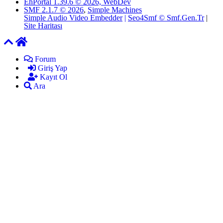
EhPortal 1.39.6 © 2026, WebDev
SMF 2.1.7 © 2026
,
Simple Machines
Simple Audio Video Embedder
|
Seo4Smf © Smf.Gen.Tr
|
Site Haritası
Forum
Giriş Yap
Kayıt Ol
Ara