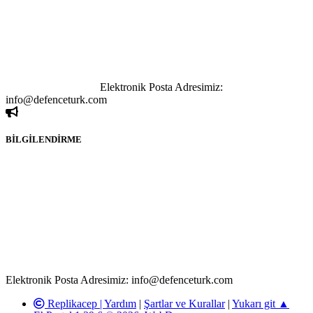
tutulamaz. İnternet sitemizde, kaynak ya da bağlantı adresi(link)
göstermeksizin izinsiz bir şekilde yapılan her türlü haber ve bilgi
paylaşımı yasaktır. Forumumuzda izinsiz ve kaynak göstermeksizin
yapılan haber ve bilgi paylaşımlarından sadece eylemi gerçekleştiren
kişi sorumludur. Bu durumun mağduriyet yaratması hâlinde hak
sahibi olan kişi, kişiler ya da kurumların, bizlerle iletişime geçmesini
ivedilikle rica ederiz.
Elektronik Posta Adresimiz:
info@defenceturk.com
BİLGİLENDİRME
Rom ve medya haber sitesi olarak hizmet veren
www.defenceturk.com'
da, 5651 Sayılı Kanunun 8. Maddesine ve
T.C.K'nın 125. Maddesine göre, yapılan gönderi (konu, yorum)
paylaşımlarının tüm sorumluluğu forum üyelerimize aittir.
defenceturk Forumuna iletilecek olan şikayetler, elektronik posta
adresimize gönderildikten en geç üç (3) iş günü içerisinde, ilgili
kanunlar ve yönetmelikler çerçevesinde tarafımızca incelenerek site
yöneticilerimiz tarafından gereken çalışmaların yapılmasının
ardından ilgili kişi ya da kuruma yazılı açıklama yapılacaktır.
Elektronik Posta Adresimiz: info@defenceturk.com
Replikacep |
Yardım
|
Şartlar ve Kurallar
|
Yukarı git ▲