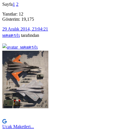
Sayfa
1
2
Yanıtlar: 12
Gösterim: 19,175
29 Aralık 2014, 23:04:21
мคяครℓเ
tarafından
Ucak Maketleri...