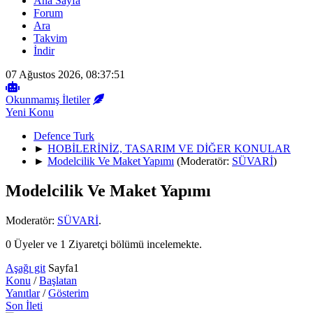
Ana Sayfa
Forum
Ara
Takvim
İndir
07 Ağustos 2026, 08:37:51
Okunmamış İletiler
Yeni Konu
Defence Turk
►
HOBİLERİNİZ, TASARIM VE DİĞER KONULAR
►
Modelcilik Ve Maket Yapımı
(Moderatör:
SÜVARİ
)
Modelcilik Ve Maket Yapımı
Moderatör:
SÜVARİ
.
0 Üyeler ve 1 Ziyaretçi bölümü incelemekte.
Aşağı git
Sayfa
1
Konu
/
Başlatan
Yanıtlar
/
Gösterim
Son İleti