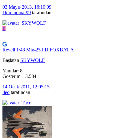
03 Mayıs 2013, 16:10:09
Dumlupinar99
tarafından
L
Revell 1/48 Mig-25 PD FOXBAT A
Başlatan
SKYWOLF
Yanıtlar: 8
Gösterim: 13,584
14 Ocak 2011, 12:05:15
lleo
tarafından