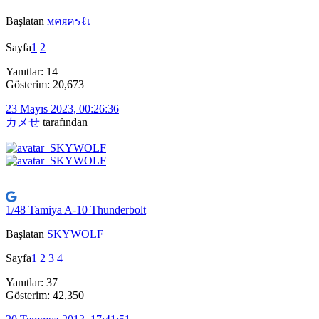
Başlatan
мคяครℓเ
Sayfa
1
2
Yanıtlar: 14
Gösterim: 20,673
23 Mayıs 2023, 00:26:36
カメせ
tarafından
1/48 Tamiya A-10 Thunderbolt
Başlatan
SKYWOLF
Sayfa
1
2
3
4
Yanıtlar: 37
Gösterim: 42,350