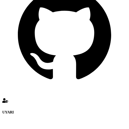
UYARI
defenceturk Forumuna eklenen ve farklı sitelere yönlendiren
bağlantı adreslerinden (linklerden) www.defenceturk.com sorumlu