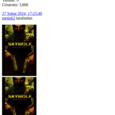
Yanıtlar: 0
Gösterim: 3,800
27 Şubat 2024, 17:25:40
metin62
tarafından