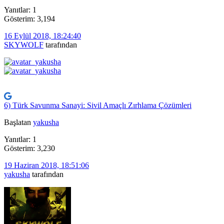
Yanıtlar: 1
Gösterim: 3,194
16 Eylül 2018, 18:24:40
SKYWOLF
tarafından
6) Türk Savunma Sanayi: Sivil Amaçlı Zırhlama Çözümleri
Başlatan
yakusha
Yanıtlar: 1
Gösterim: 3,230
19 Haziran 2018, 18:51:06
yakusha
tarafından