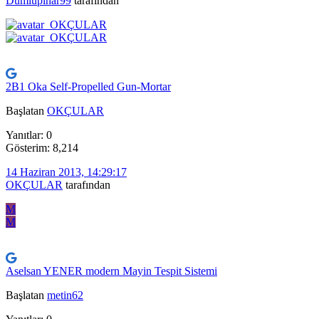
Dumlupinar99
tarafından
2B1 Oka Self-Propelled Gun-Mortar
Başlatan
OKÇULAR
Yanıtlar: 0
Gösterim: 8,214
14 Haziran 2013, 14:29:17
OKÇULAR
tarafından
M
M
Aselsan YENER modern Mayin Tespit Sistemi
Başlatan
metin62