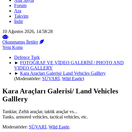
Ana Sayfa
Forum
Ara
Takvim
İndir
10 Ağustos 2026, 14:58:28
Okunmamış İletiler
Yeni Konu
Defence Turk
►
FOTOĞRAF VE VİDEO GALERİSİ / PHOTO AND
VIDEO GALLERY
►
Kara Araçları Galerisi/ Land Vehicles Galllery
(Moderatörler:
SÜVARİ
,
Wild Eagle
)
Kara Araçları Galerisi/ Land Vehicles
Galllery
Tanklar, Zırhlı araçlar, taktik araçlar vs...
Tanks, armored vehicles, tactical vehicles, etc.
Moderatörler:
SÜVARİ
,
Wild Eagle
.