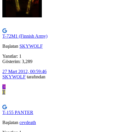
T-72M1 (Finnish Army)
Başlatan
SKYWOLF
Yanıtlar: 1
Gösterim: 3,289
27 Mart 2012, 00:59:46
SKYWOLF
tarafından
C
T
T-155 PANTER
Başlatan
cevdeath