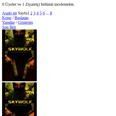
0 Üyeler ve 1 Ziyaretçi bölümü incelemekte.
Aşağı git
Sayfa
1
2
3
4
5
6
...
8
Konu
/
Başlatan
Yanıtlar
/
Gösterim
Son İleti