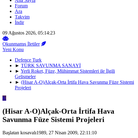
Ana Sayfa
Forum
Ara
Takvim
İndir
09 Ağustos 2026, 05:14:23
Okunmamış İletiler
Yeni Konu
Defence Turk
►
TÜRK SAVUNMA SANAYİ
►
Yerli Roket, Füze, Mühimmat Sistemleri ile İlgili
Gelişmeler
►
(Hisar A-O)Alçak-Orta İrtifa Hava Savunma Füze Sistemi
Projeleri
K
(Hisar A-O)Alçak-Orta İrtifa Hava
Savunma Füze Sistemi Projeleri
Başlatan kosavalı1989, 27 Nisan 2009, 22:11:10