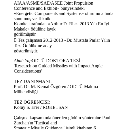
AIAA/ASME/SAE/ASEE Joint Propulsion
Conference and Exhibit» bünyesindeki
«Energetic Components and Systems» oturumu altında
sunulmuş ve Teknik
Komite tarafından «Arthur D. Rhea 2013 Yılı En İyi
Makale» ödülüne layık
görülmüştür.
 Tez çalışması 2012-2013 «Dr. Mustafa Parlar Yılın
Tezi Ödülü» ne aday
gösterilmiştir.
Alıntı Yap
ODTÜ DOKTORA TEZİ :
'Research on Guided Missiles with Impact Angle
Considerations'
TEZ DANIÞMANI:
Prof. Dr. M. Kemal Özgören / ODTÜ Makina
Mühendisliği
TEZ ÖĞRENCİSİ:
Koray S. Erer / ROKETSAN
Çalışma kapsamında önerilen güdüm yöntemine Paul
Zarchan'ın 'Tactical and
Strategic Missile Guidance ' isimli kitabının 6.