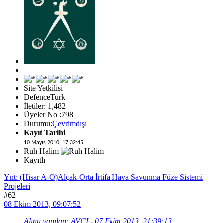
Site Yetkilisi
DefenceTurk
İletiler: 1,482
Üyeler No :798
Durumu:
Çevrimdışı
Kayıt Tarihi
10 Mayıs 2010, 17:32:45
Ruh Halim
Kayıtlı
Ynt: (Hisar A-O)Alçak-Orta İrtifa Hava Savunma Füze Sistemi
Projeleri
#62
08 Ekim 2013, 09:07:52
Alıntı yapılan: AVCI - 07 Ekim 2013, 21:39:13