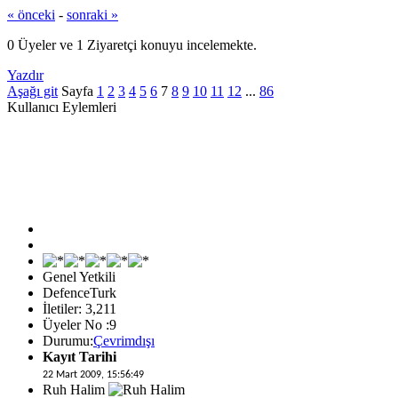
« önceki
-
sonraki »
0 Üyeler ve 1 Ziyaretçi konuyu incelemekte.
Yazdır
Aşağı git
Sayfa
1
2
3
4
5
6
7
8
9
10
11
12
...
86
Kullanıcı Eylemleri
Genel Yetkili
DefenceTurk
İletiler: 3,211
Üyeler No :9
Durumu:
Çevrimdışı
Kayıt Tarihi
22 Mart 2009, 15:56:49
Ruh Halim