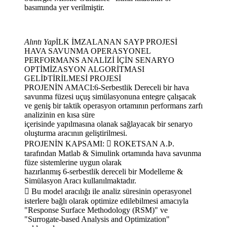
basımında yer verilmiştir.
Alıntı Yap
İLK İMZALANAN SAYP PROJESİ
HAVA SAVUNMA OPERASYONEL
PERFORMANS ANALİZİ İÇİN SENARYO
OPTİMİZASYON ALGORİTMASI
GELİÞTİRİLMESİ PROJESİ
PROJENİN AMACI:6-Serbestlik Dereceli bir hava
savunma füzesi uçuş simülasyonuna entegre çalışacak
ve geniş bir taktik operasyon ortamının performans zarfı
analizinin en kısa süre
içerisinde yapılmasına olanak sağlayacak bir senaryo
oluşturma aracının geliştirilmesi.
PROJENİN KAPSAMI:  ROKETSAN A.Þ.
tarafından Matlab & Simulink ortamında hava savunma
füze sistemlerine uygun olarak
hazırlanmış 6-serbestlik dereceli bir Modelleme &
Simülasyon Aracı kullanılmaktadır.
 Bu model aracılığı ile analiz süresinin operasyonel
isterlere bağlı olarak optimize edilebilmesi amacıyla
"Response Surface Methodology (RSM)" ve
"Surrogate-based Analysis and Optimization"