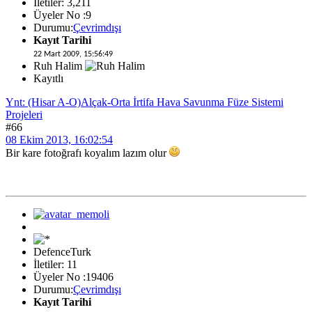
İletiler: 3,211
Üyeler No :9
Durumu:
Çevrimdışı
Kayıt Tarihi
22 Mart 2009, 15:56:49
Ruh Halim
Kayıtlı
Ynt: (Hisar A-O)Alçak-Orta İrtifa Hava Savunma Füze Sistemi
Projeleri
#66
08 Ekim 2013, 16:02:54
Bir kare fotoğrafı koyalım lazım olur
DefenceTurk
İletiler: 11
Üyeler No :19406
Durumu:
Çevrimdışı
Kayıt Tarihi