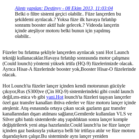
Alıntı yapılan: Destinyy - 08 Ekim 2013, 11:03:04
Belki o filtre sistemi geçici olabilir.. Füze lançerden bu
şekildemi ayrılacak.? Yoksa füze ilk havaya fırlatılıp
sonramı booster aktif hale gelecek.? Videoda lançerin
içinde ateşliyor motoru belki bunun için yapılmış
olabilir..
Füzeler bu fırlatma şekliyle lançerden ayrılacak yani Hot Launch
tekniği kullanacaklar.Havaya fırlatılıp sonrasında motor çalışması
(Could lounch) yöntemi yüksek irtifa (HQ-9) füzelerimizde olacak.
Ayrıca Hisar-A füzelerinde booster yok,Booster Hisar-O füzelerinde
olacak.
Hot Lounch'ta füzeler lançer içinden kendi motorunun gücüyle
çıkıyor,Rus (S300)ve (Çin HQ-9) sistemlerindeki gibi could launch
değil,ırıs-mica vb gibi
yani.Hot
lounch'ta füzeleri taşıyan lançerler
özel gaz transfer kanalları ihtiva ederler ve füze motoru lançer içinde
ateşlenir. Atış esnasında ortaya çıkan sıcak gazların gaz transfer
kanallarından dışarı atılması sağlanır,Gemilerde kullanılan VLS ve
Silver gibi batılı sistemlerde atış yapıldıktan sonra lançer komple
değiştirilerek yeni atışa hazırlanılır.Could launch'ta ise füze lançer
içinden gaz baskısıyla yukarıya belli bir irtifaya atılır ve füze motoru
dışarıdayken çalışır.Bu sisteminde aynı lançer yeniden