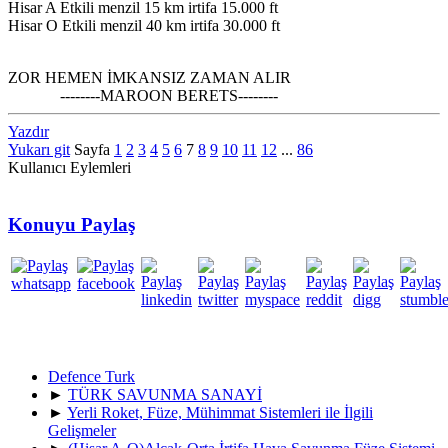
Hisar A Etkili menzil 15 km irtifa 15.000 ft
Hisar O Etkili menzil 40 km irtifa 30.000 ft
ZOR HEMEN İMKANSIZ ZAMAN ALIR
--------MAROON BERETS--------
Yazdır
Yukarı git
Sayfa
1
2
3
4
5
6
7
8
9
10
11
12
...
86
Kullanıcı Eylemleri
Konuyu Paylaş
Defence Turk
►
TÜRK SAVUNMA SANAYİ
►
Yerli Roket, Füze, Mühimmat Sistemleri ile İlgili
Gelişmeler