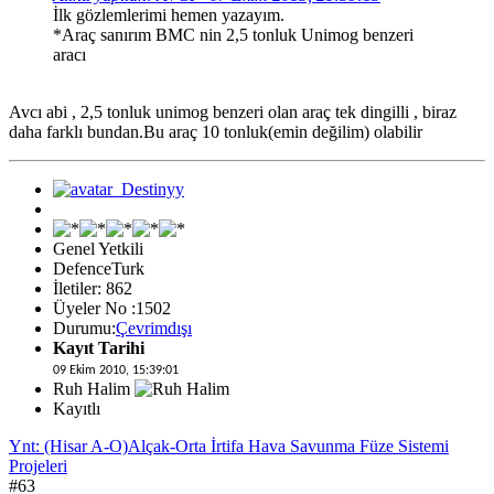
İlk gözlemlerimi hemen yazayım.
*Araç sanırım BMC nin 2,5 tonluk Unimog benzeri
aracı
Avcı abi , 2,5 tonluk unimog benzeri olan araç tek dingilli , biraz
daha farklı bundan.Bu araç 10 tonluk(emin değilim) olabilir
Genel Yetkili
DefenceTurk
İletiler: 862
Üyeler No :1502
Durumu:
Çevrimdışı
Kayıt Tarihi
09 Ekim 2010, 15:39:01
Ruh Halim
Kayıtlı
Ynt: (Hisar A-O)Alçak-Orta İrtifa Hava Savunma Füze Sistemi
Projeleri
#63