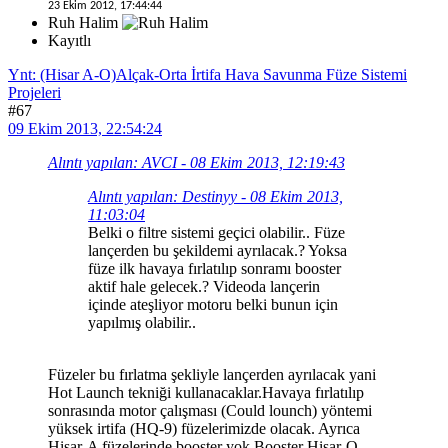
23 Ekim 2012, 17:44:44
Ruh Halim
Kayıtlı
Ynt: (Hisar A-O)Alçak-Orta İrtifa Hava Savunma Füze Sistemi
Projeleri
#67
09 Ekim 2013, 22:54:24
Alıntı yapılan: AVCI - 08 Ekim 2013, 12:19:43
Alıntı yapılan: Destinyy - 08 Ekim 2013,
11:03:04
Belki o filtre sistemi geçici olabilir.. Füze
lançerden bu şekildemi ayrılacak.? Yoksa
füze ilk havaya fırlatılıp sonramı booster
aktif hale gelecek.? Videoda lançerin
içinde ateşliyor motoru belki bunun için
yapılmış olabilir..
Füzeler bu fırlatma şekliyle lançerden ayrılacak yani
Hot Launch tekniği kullanacaklar.Havaya fırlatılıp
sonrasında motor çalışması (Could lounch) yöntemi
yüksek irtifa (HQ-9) füzelerimizde olacak. Ayrıca
Hisar-A füzelerinde booster yok,Booster Hisar-O