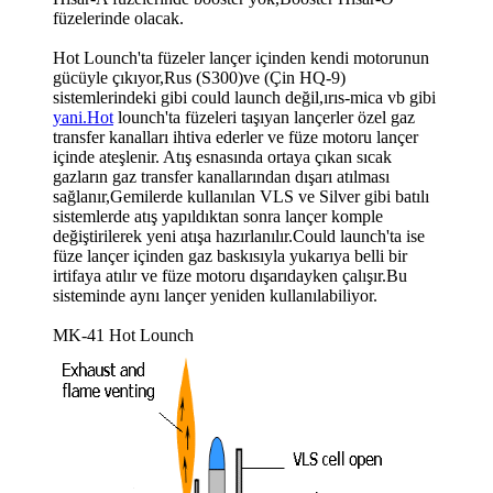
füzelerinde olacak.
Hot Lounch'ta füzeler lançer içinden kendi motorunun
gücüyle çıkıyor,Rus (S300)ve (Çin HQ-9)
sistemlerindeki gibi could launch değil,ırıs-mica vb gibi
yani.Hot
lounch'ta füzeleri taşıyan lançerler özel gaz
transfer kanalları ihtiva ederler ve füze motoru lançer
içinde ateşlenir. Atış esnasında ortaya çıkan sıcak
gazların gaz transfer kanallarından dışarı atılması
sağlanır,Gemilerde kullanılan VLS ve Silver gibi batılı
sistemlerde atış yapıldıktan sonra lançer komple
değiştirilerek yeni atışa hazırlanılır.Could launch'ta ise
füze lançer içinden gaz baskısıyla yukarıya belli bir
irtifaya atılır ve füze motoru dışarıdayken çalışır.Bu
sisteminde aynı lançer yeniden kullanılabiliyor.
MK-41 Hot Lounch