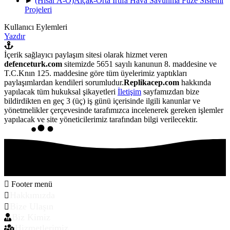
►
(Hisar A-O)Alçak-Orta İrtifa Hava Savunma Füze Sistemi
Projeleri
Kullanıcı Eylemleri
Yazdır
İçerik sağlayıcı paylaşım sitesi olarak hizmet veren
defenceturk.com
sitemizde 5651 sayılı kanunun 8. maddesine ve
T.C.Knın 125. maddesine göre tüm üyelerimiz yaptıkları
paylaşımlardan kendileri sorumludur.
Replikacep.com
hakkında
yapılacak tüm hukuksal şikayetleri
İletişim
sayfamızdan bize
bildirdikten en geç 3 (üç) iş günü içerisinde ilgili kanunlar ve
yönetmelikler çerçevesinde tarafımızca incelenerek gereken işlemler
yapılacak ve site yöneticilerimiz tarafından bilgi verilecektir.
Footer menü
Hakkımızda
Bize Ulaşın
Biz Kimiz
Hizmetlerimiz