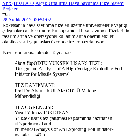
Ynt: (Hisar A-O)Alçak-Orta İrtifa Hava Savunma Füze Sistemi
Projeleri
#68
28 Aralık 2013, 09:51:02
Roketsan'ın hava savunma füzeleri üzerine üniversitelerle yaptığı
çalışmalara ait bir sunum.Bu kapsamda Hava savunma füzelerinin
tasarımlarına ve operasyonel kullanımlarına önemli etkileri
olabilecek alt yapı taşları üzerinde tezler hazırlanıyor.
Bazılarını buraya almakta fayda var.
Alıntı Yap
ODTÜ YÜKSEK LİSANS TEZİ :
'Design and Analysis of A High Voltage Exploding Foil
Initiator for Missile Systems'
TEZ DANIÞMANI:
Prof.Dr. Abdullah ULAÞ/ ODTÜ Makine
Mühendisliği
TEZ ÖĞRENCİSİ:
Yusuf Yılmaz/ROKETSAN
Yüksek lisans tez çalışması kapsamında hazırlanan
«Experimental and
Numerical Analysis of An Exploding Foil Initiator»
makalesi, «49th