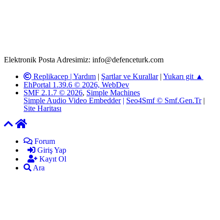
paylaşımlarının tüm sorumluluğu forum üyelerimize aittir.
defenceturk Forumuna iletilecek olan şikayetler, elektronik posta
adresimize gönderildikten en geç üç (3) iş günü içerisinde, ilgili
kanunlar ve yönetmelikler çerçevesinde tarafımızca incelenerek site
yöneticilerimiz tarafından gereken çalışmaların yapılmasının
ardından ilgili kişi ya da kuruma yazılı açıklama yapılacaktır.
Elektronik Posta Adresimiz: info@defenceturk.com
Replikacep |
Yardım
|
Şartlar ve Kurallar
|
Yukarı git ▲
EhPortal 1.39.6 © 2026, WebDev
SMF 2.1.7 © 2026
,
Simple Machines
Simple Audio Video Embedder
|
Seo4Smf © Smf.Gen.Tr
|
Site Haritası
Forum
Giriş Yap
Kayıt Ol
Ara