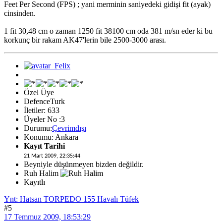
Feet Per Second (FPS) ; yani merminin saniyedeki gidişi fit (ayak)
cinsinden.
1 fit 30,48 cm o zaman 1250 fit 38100 cm oda 381 m/sn eder ki bu
korkunç bir rakam AK47'lerin bile 2500-3000 arası.
Özel Üye
DefenceTurk
İletiler: 633
Üyeler No :3
Durumu:
Çevrimdışı
Konumu: Ankara
Kayıt Tarihi
21 Mart 2009, 22:35:44
Beyniyle düşünmeyen bizden değildir.
Ruh Halim
Kayıtlı
Ynt: Hatsan TORPEDO 155 Havalı Tüfek
#5
17 Temmuz 2009, 18:53:29