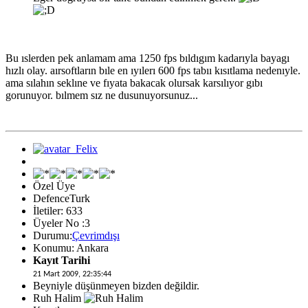
Bu ıslerden pek anlamam ama 1250 fps bıldıgım kadarıyla bayagı
hızlı olay. aırsoftların bıle en ıyılerı 600 fps tabıı kısıtlama nedenıyle.
ama sılahın seklıne ve fıyata bakacak olursak karsılıyor gıbı
gorunuyor. bılmem sız ne dusunuyorsunuz...
Özel Üye
DefenceTurk
İletiler: 633
Üyeler No :3
Durumu:
Çevrimdışı
Konumu: Ankara
Kayıt Tarihi
21 Mart 2009, 22:35:44
Beyniyle düşünmeyen bizden değildir.
Ruh Halim