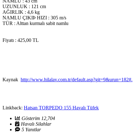
NAMLU : 43 cm
UZUNLUK : 121 cm
AĞIRLIK : 4,6 kg
NAMLU ÇIKIÞ HIZI : 305 m/s
TÜR : Alttan kurmalı sabit namlu
Fiyatı : 425,00 TL
Kaynak
http://www.hilalav.com.tr/default.asp?git=9&urun=182#.
Linkback:
Hatsan TORPEDO 155 Havalı Tüfek
Gösterim 12,704
Havalı Silahlar
5 Yanıtlar