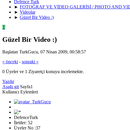
Defence Turk
►
FOTOĞRAF VE VİDEO GALERİSİ / PHOTO AND V
►
Videolar
►
Güzel Bir Video :)
T
Güzel Bir Video :)
Başlatan TurkGucu, 07 Nisan 2009, 00:58:57
« önceki
-
sonraki »
0 Üyeler ve 1 Ziyaretçi konuyu incelemekte.
Yazdır
Aşağı git
Sayfa
1
Kullanıcı Eylemleri
DefenceTurk
İletiler: 52
Üyeler No :37