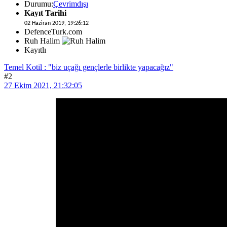
Durumu:
Çevrimdışı
Kayıt Tarihi
02 Haziran 2019, 19:26:12
DefenceTurk.com
Ruh Halim
Kayıtlı
Temel Kotil : "biz uçağı gençlerle birlikte yapacağız"
#2
27 Ekim 2021, 21:32:05