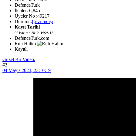
DefenceTurk
İletiler: 6,845
Üyeler No :49217
Durumu:
Çevrimdışı
Kayıt Tarihi
02 Haziran 2019, 19:26:12
DefenceTurk.com
Ruh Halim
Kayıtlı
Güzel Bir Video.
#3
04 Mayıs 2023, 23:16:19