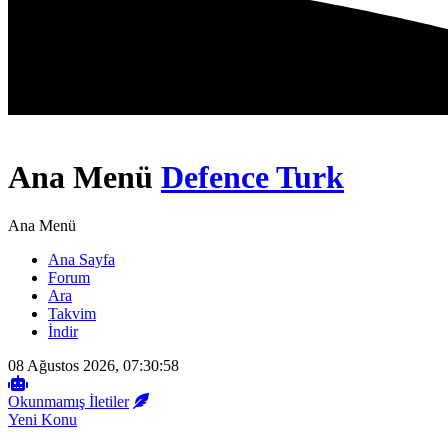
Ana Menü
Defence Turk
Ana Menü
Ana Sayfa
Forum
Ara
Takvim
İndir
08 Ağustos 2026, 07:30:58
Okunmamış İletiler
Yeni Konu