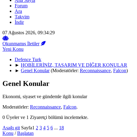
Ana Sayfa
Forum
Ara
Takvim
İndir
07 Ağustos 2026, 09:34:29
Okunmamış İletiler
Yeni Konu
Defence Turk
►
HOBİLERİNİZ, TASARIM VE DİĞER KONULAR
►
Genel Konular
(Moderatörler:
Reconnaissance
,
Falcon
)
Genel Konular
Ekonomi, siyaset ve gündemle ilgili konular
Moderatörler:
Reconnaissance
,
Falcon
.
0 Üyeler ve 1 Ziyaretçi bölümü incelemekte.
Aşağı git
Sayfa
1
2
3
4
5
6
...
18
Konu
/
Başlatan