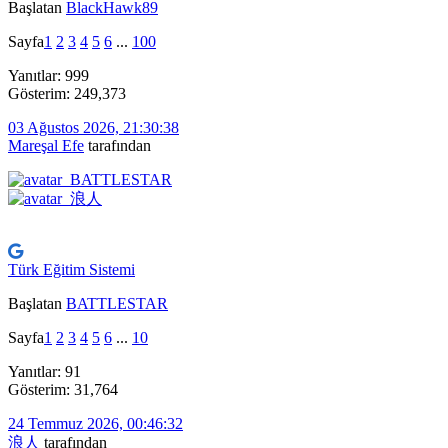
Başlatan
BlackHawk89
Sayfa
1
2
3
4
5
6
...
100
Yanıtlar: 999
Gösterim: 249,373
03 Ağustos 2026, 21:30:38
Mareşal Efe
tarafından
Türk Eğitim Sistemi
Başlatan
BATTLESTAR
Sayfa
1
2
3
4
5
6
...
10
Yanıtlar: 91
Gösterim: 31,764
24 Temmuz 2026, 00:46:32
浪人
tarafından