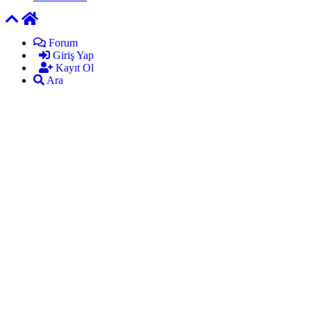
Forum
Giriş Yap
Kayıt Ol
Ara