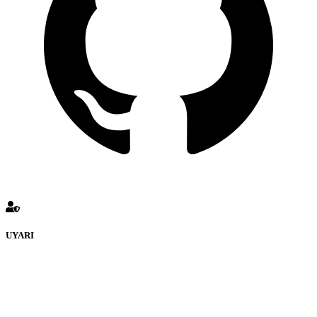
UYARI
defenceturk Forumuna eklenen ve farklı sitelere yönlendiren
bağlantı adreslerinden (linklerden) www.defenceturk.com sorumlu
tutulamaz. İnternet sitemizde, kaynak ya da bağlantı adresi(link)
göstermeksizin izinsiz bir şekilde yapılan her türlü haber ve bilgi
paylaşımı yasaktır. Forumumuzda izinsiz ve kaynak göstermeksizin