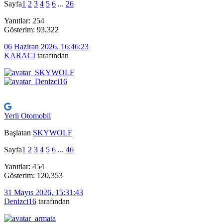
Sayfa
1
2
3
4
5
6
...
26
Yanıtlar: 254
Gösterim: 93,322
06 Haziran 2026, 16:46:23
KARACI
tarafından
Yerli Otomobil
Başlatan
SKYWOLF
Sayfa
1
2
3
4
5
6
...
46
Yanıtlar: 454
Gösterim: 120,353
31 Mayıs 2026, 15:31:43
Denizci16
tarafından