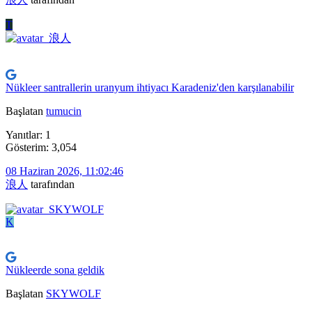
T
Nükleer santrallerin uranyum ihtiyacı Karadeniz'den karşılanabilir
Başlatan
tumucin
Yanıtlar: 1
Gösterim: 3,054
08 Haziran 2026, 11:02:46
浪人
tarafından
K
Nükleerde sona geldik
Başlatan
SKYWOLF