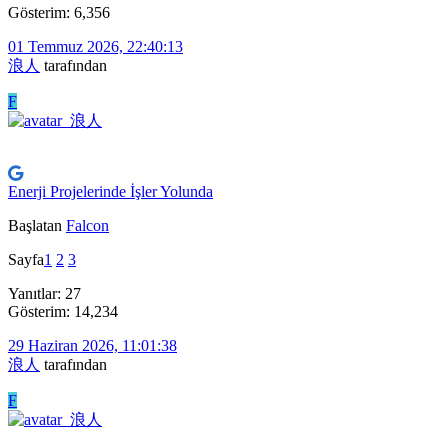
Gösterim: 6,356
01 Temmuz 2026, 22:40:13
浪人
tarafından
F
Enerji Projelerinde İşler Yolunda
Başlatan
Falcon
Sayfa
1
2
3
Yanıtlar: 27
Gösterim: 14,234
29 Haziran 2026, 11:01:38
浪人
tarafından
F