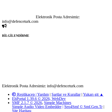
yapılan haber ve bilgi paylaşımlarından sadece eylemi gerçekleştiren
kişi sorumludur. Bu durumun mağduriyet yaratması hâlinde hak
sahibi olan kişi, kişiler ya da kurumların, bizlerle iletişime geçmesini
ivedilikle rica ederiz.
Elektronik Posta Adresimiz:
info@defenceturk.com
BİLGİLENDİRME
Rom ve medya haber sitesi olarak hizmet veren
www.defenceturk.com'
da, 5651 Sayılı Kanunun 8. Maddesine ve
T.C.K'nın 125. Maddesine göre, yapılan gönderi (konu, yorum)
paylaşımlarının tüm sorumluluğu forum üyelerimize aittir.
defenceturk Forumuna iletilecek olan şikayetler, elektronik posta
adresimize gönderildikten en geç üç (3) iş günü içerisinde, ilgili
kanunlar ve yönetmelikler çerçevesinde tarafımızca incelenerek site
yöneticilerimiz tarafından gereken çalışmaların yapılmasının
ardından ilgili kişi ya da kuruma yazılı açıklama yapılacaktır.
Elektronik Posta Adresimiz: info@defenceturk.com
Replikacep |
Yardım
|
Şartlar ve Kurallar
|
Yukarı git ▲
EhPortal 1.39.6 © 2026, WebDev
SMF 2.1.7 © 2026
,
Simple Machines
Simple Audio Video Embedder
|
Seo4Smf © Smf.Gen.Tr
|
Site Haritası