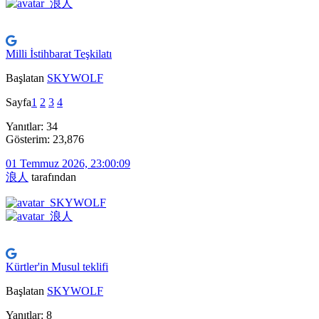
Milli İstihbarat Teşkilatı
Başlatan
SKYWOLF
Sayfa
1
2
3
4
Yanıtlar: 34
Gösterim: 23,876
01 Temmuz 2026, 23:00:09
浪人
tarafından
Kürtler'in Musul teklifi
Başlatan
SKYWOLF
Yanıtlar: 8