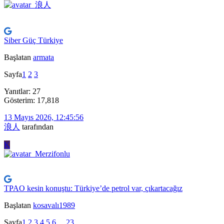
Siber Güç Türkiye
Başlatan
armata
Sayfa
1
2
3
Yanıtlar: 27
Gösterim: 17,818
13 Mayıs 2026, 12:45:56
浪人
tarafından
K
TPAO kesin konuştu: Türkiye’de petrol var, çıkartacağız
Başlatan
kosavalı1989
Sayfa
1
2
3
4
5
6
...
23