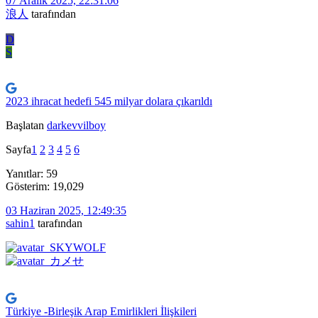
07 Aralık 2025, 22:31:06
浪人
tarafından
D
S
2023 ihracat hedefi 545 milyar dolara çıkarıldı
Başlatan
darkevvilboy
Sayfa
1
2
3
4
5
6
Yanıtlar: 59
Gösterim: 19,029
03 Haziran 2025, 12:49:35
sahin1
tarafından
Türkiye -Birleşik Arap Emirlikleri İlişkileri