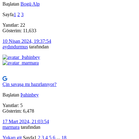
Başlatan
Bogü Alp
Sayfa
1
2
3
Yanıtlar: 22
Gösterim: 11,633
10 Nisan 2024, 19:37:54
aydındurmus
tarafından
Çin savaşa mı hazırlanıyor?
Başlatan
Þahinbey
Yanıtlar: 5
Gösterim: 6,478
17 Mart 2024, 21:03:54
marmara
tarafından
Yukarı git
Sayfa
1
2
3
4
5
6
...
18