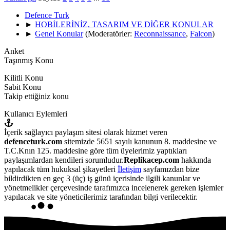
Defence Turk
►
HOBİLERİNİZ, TASARIM VE DİĞER KONULAR
►
Genel Konular
(Moderatörler:
Reconnaissance
,
Falcon
)
Anket
Taşınmış Konu
Kilitli Konu
Sabit Konu
Takip ettiğiniz konu
Kullanıcı Eylemleri
İçerik sağlayıcı paylaşım sitesi olarak hizmet veren
defenceturk.com
sitemizde 5651 sayılı kanunun 8. maddesine ve
T.C.Knın 125. maddesine göre tüm üyelerimiz yaptıkları
paylaşımlardan kendileri sorumludur.
Replikacep.com
hakkında
yapılacak tüm hukuksal şikayetleri
İletişim
sayfamızdan bize
bildirdikten en geç 3 (üç) iş günü içerisinde ilgili kanunlar ve
yönetmelikler çerçevesinde tarafımızca incelenerek gereken işlemler
yapılacak ve site yöneticilerimiz tarafından bilgi verilecektir.