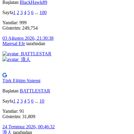
Başlatan
BlackHawk89
Sayfa
1
2
3
4
5
6
...
100
Yanıtlar: 999
Gösterim: 249,754
03 Ağustos 2026, 21:30:38
Mareşal Efe
tarafından
Türk Eğitim Sistemi
Başlatan
BATTLESTAR
Sayfa
1
2
3
4
5
6
...
10
Yanıtlar: 91
Gösterim: 31,809
24 Temmuz 2026, 00:46:32
浪人
tarafından