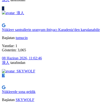
T
Nükleer santrallerin uranyum ihtiyacı Karadeniz'den karşılanabilir
Başlatan
tumucin
Yanıtlar: 1
Gösterim: 3,065
08 Haziran 2026, 11:02:46
浪人
tarafından
K
Nükleerde sona geldik
Başlatan
SKYWOLF