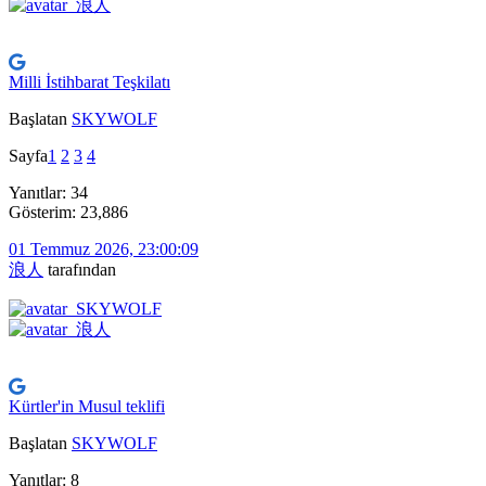
Milli İstihbarat Teşkilatı
Başlatan
SKYWOLF
Sayfa
1
2
3
4
Yanıtlar: 34
Gösterim: 23,886
01 Temmuz 2026, 23:00:09
浪人
tarafından
Kürtler'in Musul teklifi
Başlatan
SKYWOLF
Yanıtlar: 8