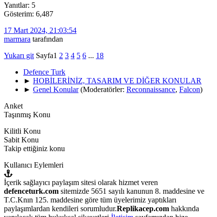
Yanıtlar: 5
Gösterim: 6,487
17 Mart 2024, 21:03:54
marmara
tarafından
Yukarı git
Sayfa
1
2
3
4
5
6
...
18
Defence Turk
►
HOBİLERİNİZ, TASARIM VE DİĞER KONULAR
►
Genel Konular
(Moderatörler:
Reconnaissance
,
Falcon
)
Anket
Taşınmış Konu
Kilitli Konu
Sabit Konu
Takip ettiğiniz konu
Kullanıcı Eylemleri
İçerik sağlayıcı paylaşım sitesi olarak hizmet veren
defenceturk.com
sitemizde 5651 sayılı kanunun 8. maddesine ve
T.C.Knın 125. maddesine göre tüm üyelerimiz yaptıkları
paylaşımlardan kendileri sorumludur.
Replikacep.com
hakkında