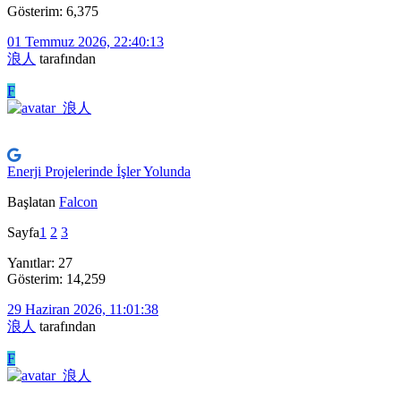
Gösterim: 6,375
01 Temmuz 2026, 22:40:13
浪人
tarafından
F
Enerji Projelerinde İşler Yolunda
Başlatan
Falcon
Sayfa
1
2
3
Yanıtlar: 27
Gösterim: 14,259
29 Haziran 2026, 11:01:38
浪人
tarafından
F