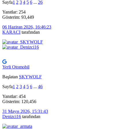
Sayfa
1
2
3
4
5
6
...
26
Yanıtlar: 254
Gösterim: 93,449
06 Haziran 2026, 16:46:23
KARACI
tarafından
Yerli Otomobil
Başlatan
SKYWOLF
Sayfa
1
2
3
4
5
6
...
46
Yanıtlar: 454
Gösterim: 120,456
31 Mayıs 2026, 15:31:43
Denizci16
tarafından