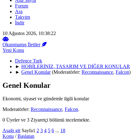
Ana Sayfa
Forum
Ara
Takvim
İndir
10 Ağustos 2026, 10:38:22
Okunmamış İletiler
Yeni Konu
Defence Turk
►
HOBİLERİNİZ, TASARIM VE DİĞER KONULAR
►
Genel Konular
(Moderatörler:
Reconnaissance
,
Falcon
)
Genel Konular
Ekonomi, siyaset ve gündemle ilgili konular
Moderatörler:
Reconnaissance
,
Falcon
.
0 Üyeler ve 3 Ziyaretçi bölümü incelemekte.
Aşağı git
Sayfa
1
2
3
4
5
6
...
18
Konu
/
Başlatan