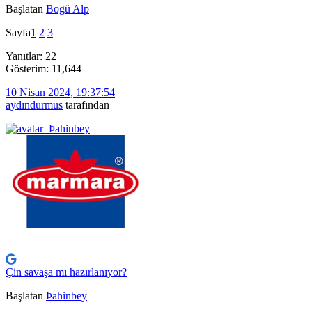
Başlatan
Bogü Alp
Sayfa
1
2
3
Yanıtlar: 22
Gösterim: 11,644
10 Nisan 2024, 19:37:54
aydındurmus
tarafından
Çin savaşa mı hazırlanıyor?
Başlatan
Þahinbey