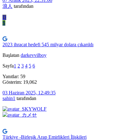
07 Aralık 2025, 22:31:06
浪人
tarafından
D
S
2023 ihracat hedefi 545 milyar dolara çıkarıldı
Başlatan
darkevvilboy
Sayfa
1
2
3
4
5
6
Yanıtlar: 59
Gösterim: 19,062
03 Haziran 2025, 12:49:35
sahin1
tarafından
Türkiye -Birleşik Arap Emirlikleri İlişkileri