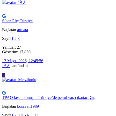
Siber Güç Türkiye
Başlatan
armata
Sayfa
1
2
3
Yanıtlar: 27
Gösterim: 17,830
13 Mayıs 2026, 12:45:56
浪人
tarafından
K
TPAO kesin konuştu: Türkiye’de petrol var, çıkartacağız
Başlatan
kosavalı1989
Sayfa
1
2
3
4
5
6
...
23