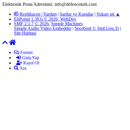
Elektronik Posta Adresimiz: info@defenceturk.com
Replikacep |
Yardım
|
Şartlar ve Kurallar
|
Yukarı git ▲
EhPortal 1.39.6 © 2026, WebDev
SMF 2.1.7 © 2026
,
Simple Machines
Simple Audio Video Embedder
|
Seo4Smf © Smf.Gen.Tr
|
Site Haritası
Forum
Giriş Yap
Kayıt Ol
Ara