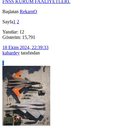
FNSS KURUM FAALIYETLERİ.
Başlatan
RekarnO
Sayfa
1
2
Yanıtlar: 12
Gösterim: 15,791
18 Ekim 2024, 22:39:33
kabardey
tarafından
I