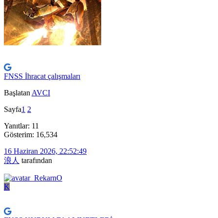
FNSS İhracat çalışmaları
Başlatan
AVCI
Sayfa
1
2
Yanıtlar: 11
Gösterim: 16,534
16 Haziran 2026, 22:52:49
浪人
tarafından
K