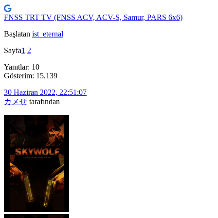
FNSS TRT TV (FNSS ACV, ACV-S, Samur, PARS 6x6)
Başlatan
ist_eternal
Sayfa
1
2
Yanıtlar: 10
Gösterim: 15,139
30 Haziran 2022, 22:51:07
カメせ
tarafından