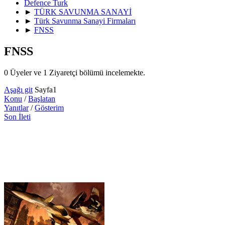
Defence Turk
►
TÜRK SAVUNMA SANAYİ
►
Türk Savunma Sanayi Firmaları
►
FNSS
FNSS
0 Üyeler ve 1 Ziyaretçi bölümü incelemekte.
Aşağı git
Sayfa
1
Konu
/
Başlatan
Yanıtlar
/
Gösterim
Son İleti