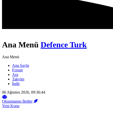
Ana Menü
Defence Turk
Ana Menü
Ana Sayfa
Forum
Ara
Takvim
İndir
06 Ağustos 2026, 09:36:44
Okunmamış İletiler
Yeni Konu