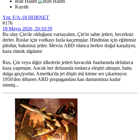
Ruh Halim
Kayıtlı
Ynt: F/A-18 HORNET
#176
18 Mayıs 2026, 20:10:39
Bu olay Çin'de olduğunu varsayalım, Çin'in sahte jetleri, becerksiz
derler. Ruslar için vodkayı fazla kaçırmışlar. Hindistan için eğitimsiz
pilotlar, bakımsız jetler. Mevzu ABD olunca herkes doğal karşılıyor,
kaza olarak algılanır
Rus, Çin veya diğer ülkelerin jetleri havacılık fuarlarında defalarca
kaza yapmıştır. Ancak her defasında tonlarca eleştiri almıştır, hatta
dalga geçiyorlar. Amerika'da jet düştü mü kimse ses çıkarmıyor.
1950'den itibaren ABD propagandası kan damarımıza kadar
sinmiş...