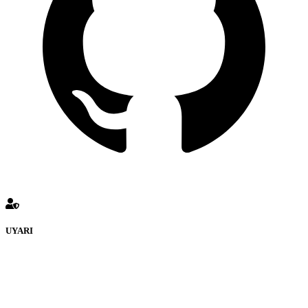
UYARI
defenceturk Forumuna eklenen ve farklı sitelere yönlendiren
bağlantı adreslerinden (linklerden) www.defenceturk.com sorumlu
tutulamaz. İnternet sitemizde, kaynak ya da bağlantı adresi(link)
göstermeksizin izinsiz bir şekilde yapılan her türlü haber ve bilgi
paylaşımı yasaktır. Forumumuzda izinsiz ve kaynak göstermeksizin