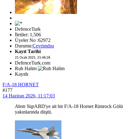
DefenceTurk
İletiler: 1,506
Üyeler No :62972
Durumu:
Çevrimdışı
Kayıt Tarihi
21 Ocak 2025, 21:46:26
DefenceTurk.com
Ruh Halim
Kayıtlı
F/A-18 HORNET
#177
14 Haziran 2026, 11:17:03
Alıntı Yap
ABD'ye ait bir F/A-18 Hornet Rimrock Gölü
yakınlarında düştü.