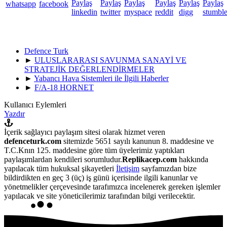
Defence Turk
►
ULUSLARARASI SAVUNMA SANAYİ VE
STRATEJİK DEĞERLENDİRMELER
►
Yabancı Hava Sistemleri ile İlgili Haberler
►
F/A-18 HORNET
Kullanıcı Eylemleri
Yazdır
İçerik sağlayıcı paylaşım sitesi olarak hizmet veren
defenceturk.com
sitemizde 5651 sayılı kanunun 8. maddesine ve
T.C.Knın 125. maddesine göre tüm üyelerimiz yaptıkları
paylaşımlardan kendileri sorumludur.
Replikacep.com
hakkında
yapılacak tüm hukuksal şikayetleri
İletişim
sayfamızdan bize
bildirdikten en geç 3 (üç) iş günü içerisinde ilgili kanunlar ve
yönetmelikler çerçevesinde tarafımızca incelenerek gereken işlemler
yapılacak ve site yöneticilerimiz tarafından bilgi verilecektir.