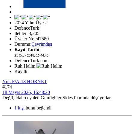
2024 Yılın Üyesi
DefenceTurk
İletiler: 3,205
Üyeler No :47580
Durumu:
Çevrimdışı
Kayıt Tarihi
21 Ocak 2018, 16:44:45
DefenceTurk.com
Ruh Halim
Kayıtlı
Ynt: F/A-18 HORNET
#174
18 Mayıs 2026, 16:48:20
Değil, İdaho eyaleti Gunfighter Skies fuarında düşüyorlar.
1 kişi
bunu beğendi.