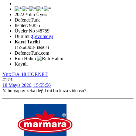
2022 Yılın Üyesi
DefenceTurk
İletiler: 9,855
Üyeler No :48759
Durumu:
Çevrimdışı
Kayıt Tarihi
14 Ocak 2019, 18:05:41
DefenceTurk.com
Ruh Halim
Kayıtlı
Ynt: F/A-18 HORNET
#173
18 Mayıs 2026, 15:55:56
Yahu yapay zeka değil mi bu kaza videosu?