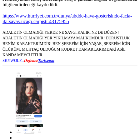
bilgilendirileceği kaydedildi.
https://www.hurriyet.com.tr/dunya/abdde-hava-gosterisinde-facia-
iki-savas-ucagi-carpisti-43175955
ADALETİN OLMADIĞI YERDE NE SAYGI KALIR, NE DE DÜZEN!
ADALETİN OLMADIĞI YER YIKILMAYA MAHKUMDUR! DÜRÜSTLÜK
BENİM KARAKTERİMDİR! BEN ŞEREFİM İÇİN YAŞAR, ŞEREFİM İÇİN
ÖLÜRÜM. MUHTAÇ OLDUĞUM KUDRET DAMARLARIMDAKİ ASİL
KANDA MEVCUTTUR.
Defence
Turk.com
SKYWOLF...