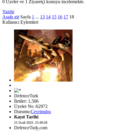
0 Üyeler ve 1 Ziyaretçi konuyu incelemekte.
Yazdır
Aşağı git
Sayfa
1
...
13
14
15
16
17
18
Kullanıcı Eylemleri
DefenceTurk
İletiler: 1,506
Üyeler No :62972
Durumu:
Çevrimdışı
Kayıt Tarihi
21 Ocak 2025, 21:46:26
DefenceTurk.com