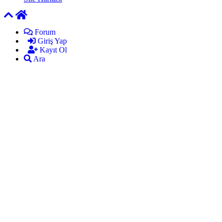
Forum
Giriş Yap
Kayıt Ol
Ara