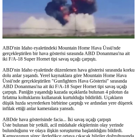
ABD'nin Idaho eyaletindeki Mountain Home Hava Üssü'nde
gerçekleştirilen bir hava gösterisi sırasında ABD Donanması'na ait
iki F/A-18 Super Hornet tipi savaş uçağı çarpıştı.
ABD'nin Idaho eyaletinde düzenlenen hava gösterisi sırasında korku
dolu anlar yaşandı. Yerel kaynaklara göre Mountain Home Hava
Üssü'nde gerçekleştirilen "Gunfighters Hava Gösterisi" sırasında
ABD Donanması'na ait iki F/A-18 Super Hornet tipi savaş uçağı
çarpıştı. Paniğin yaşandığı kazada uçaklarda bulunan 4 pilotun da
fırlatma koltuklarını kullanarak kurtulduğu bildirildi. Uçakların
düşük hızda seyrederken birbirine çarptığı ve ardından yere düşerek
infilak ettiği anlar kameralara yansıdı.
ABDde hava gösterisinde facia... İki savaş uçağı çarpıştı
Üste bulunan bir yetkili, acil müdahale ekiplerinin olay yerinde
bulunduğunu ve olaya ilişkin soruşturma başlatıldığını bildirdi.
Kamuoyunun süreç ilerledikçe ortaya çıkacak bilgiler doğrultusunda