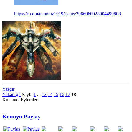
https://x.com/temmuz1919/status/2066060028004499808
Yazdır
Yukarı git
Sayfa
1
...
13
14
15
16
17
18
Kullanıcı Eylemleri
Konuyu Paylaş