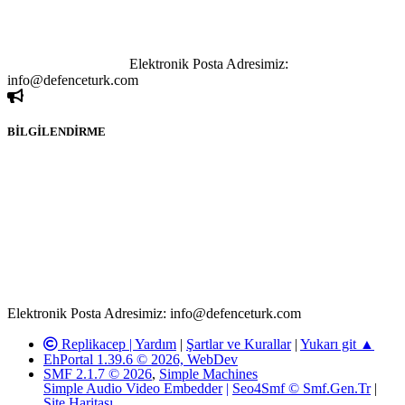
yapılan haber ve bilgi paylaşımlarından sadece eylemi gerçekleştiren
kişi sorumludur. Bu durumun mağduriyet yaratması hâlinde hak
sahibi olan kişi, kişiler ya da kurumların, bizlerle iletişime geçmesini
ivedilikle rica ederiz.
Elektronik Posta Adresimiz:
info@defenceturk.com
BİLGİLENDİRME
Rom ve medya haber sitesi olarak hizmet veren
www.defenceturk.com'
da, 5651 Sayılı Kanunun 8. Maddesine ve
T.C.K'nın 125. Maddesine göre, yapılan gönderi (konu, yorum)
paylaşımlarının tüm sorumluluğu forum üyelerimize aittir.
defenceturk Forumuna iletilecek olan şikayetler, elektronik posta
adresimize gönderildikten en geç üç (3) iş günü içerisinde, ilgili
kanunlar ve yönetmelikler çerçevesinde tarafımızca incelenerek site
yöneticilerimiz tarafından gereken çalışmaların yapılmasının
ardından ilgili kişi ya da kuruma yazılı açıklama yapılacaktır.
Elektronik Posta Adresimiz: info@defenceturk.com
Replikacep |
Yardım
|
Şartlar ve Kurallar
|
Yukarı git ▲
EhPortal 1.39.6 © 2026, WebDev
SMF 2.1.7 © 2026
,
Simple Machines
Simple Audio Video Embedder
|
Seo4Smf © Smf.Gen.Tr
|
Site Haritası