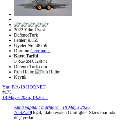
2022 Yılın Üyesi
DefenceTurk
İletiler: 9,855
Üyeler No :48759
Durumu:
Çevrimdışı
Kayıt Tarihi
14 Ocak 2019, 18:05:41
DefenceTurk.com
Ruh Halim
Kayıtlı
Ynt: F/A-18 HORNET
#175
18 Mayıs 2026, 19:26:11
Alıntı yapılan: marmara - 18 Mayıs 2026,
16:48:20
Değil, İdaho eyaleti Gunfighter Skies fuarında
düşüyorlar.