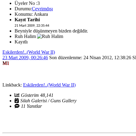
Üyeler No :3
Durumu:
Çevrimdışı
Konumu: Ankara
Kayıt Tarihi
21 Mart 2009, 22:35:44
Beyniyle düşünmeyen bizden değildir.
Ruh Halim
Kayıtlı
Eskilerden!..(World War II)
23 Mart 2009, 00:26:46
Son düzenlenme
: 24 Nisan 2012, 12:38:2
M1
Linkback:
Eskilerden!..(World War II)
Gösterim 48,141
Silah Galerisi / Guns Gallery
11 Yanıtlar