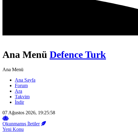
Ana Menü
Defence Turk
Ana Menü
Ana Sayfa
Forum
Ara
Takvim
İndir
07 Ağustos 2026, 19:25:58
Okunmamış İletiler
Yeni Konu