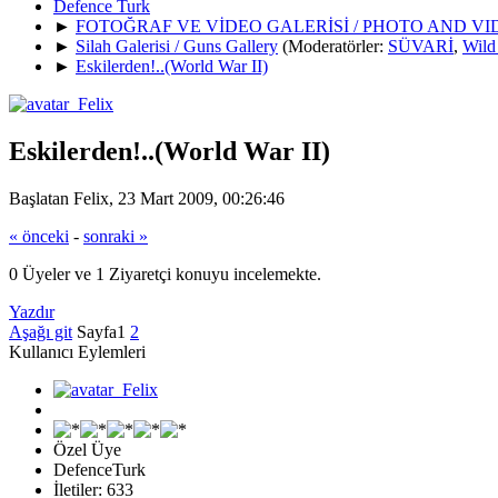
Defence Turk
►
FOTOĞRAF VE VİDEO GALERİSİ / PHOTO AND V
►
Silah Galerisi / Guns Gallery
(Moderatörler:
SÜVARİ
,
Wild
►
Eskilerden!..(World War II)
Eskilerden!..(World War II)
Başlatan Felix, 23 Mart 2009, 00:26:46
« önceki
-
sonraki »
0 Üyeler ve 1 Ziyaretçi konuyu incelemekte.
Yazdır
Aşağı git
Sayfa
1
2
Kullanıcı Eylemleri
Özel Üye
DefenceTurk
İletiler: 633