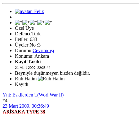
Özel Üye
DefenceTurk
İletiler: 633
Üyeler No :3
Durumu:
Çevrimdışı
Konumu: Ankara
Kayıt Tarihi
21 Mart 2009, 22:35:44
Beyniyle düşünmeyen bizden değildir.
Ruh Halim
Kayıtlı
Ynt: Eskilerden!..(Worl War II)
#4
23 Mart 2009, 00:36:49
ARİSAKA TYPE 38