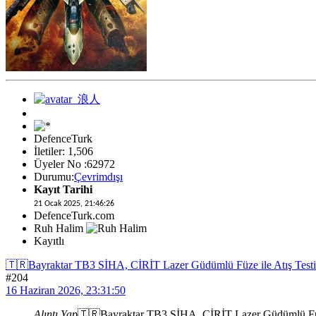
DefenceTurk
İletiler: 1,506
Üyeler No :62972
Durumu:
Çevrimdışı
Kayıt Tarihi
21 Ocak 2025, 21:46:26
DefenceTurk.com
Ruh Halim
Kayıtlı
🇹🇷Bayraktar TB3 SİHA, CİRİT Lazer Güdümlü Füze ile Atış Testi ge
#204
16 Haziran 2026, 23:31:50
Alıntı Yap
🇹🇷Bayraktar TB3 SİHA, CİRİT Lazer Güdümlü Füze i