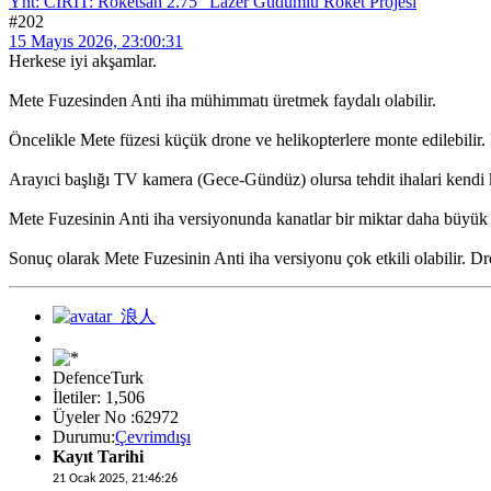
Ynt: CİRİT: Roketsan 2.75" Lazer Güdümlü Roket Projesi
#202
15 Mayıs 2026, 23:00:31
Herkese iyi akşamlar.
Mete Fuzesinden Anti iha mühimmatı üretmek faydalı olabilir.
Öncelikle Mete füzesi küçük drone ve helikopterlere monte edilebilir
Arayıci başlığı TV kamera (Gece-Gündüz) olursa tehdit ihalari kendi k
Mete Fuzesinin Anti iha versiyonunda kanatlar bir miktar daha büyük t
Sonuç olarak Mete Fuzesinin Anti iha versiyonu çok etkili olabilir. Dr
DefenceTurk
İletiler: 1,506
Üyeler No :62972
Durumu:
Çevrimdışı
Kayıt Tarihi
21 Ocak 2025, 21:46:26