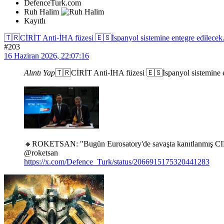
DefenceTurk.com
Ruh Halim
Kayıtlı
🇹🇷CİRİT Anti-İHA füzesi 🇪🇸İspanyol sistemine entegre edilecek..
#203
16 Haziran 2026, 22:07:16
Alıntı Yap
🇹🇷CİRİT Anti-İHA füzesi 🇪🇸İspanyol sistemine e
🔸ROKETSAN: "Bugün Eurosatory'de savaşta kanıtlanmış CIRIT 
@roketsan
https://x.com/Defence_Turk/status/2066915175320441283