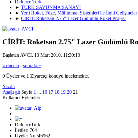
Defence Turk
►
TÜRK SAVUNMA SANAYİ
►
Yerli Roket, Füze, Mühimmat Sistemleri ile İlgili Gelişmeler
►
CİRİT: Roketsan 2.75" Lazer Güdümlü Roket Projesi
CİRİT: Roketsan 2.75" Lazer Güdümlü Ro
Başlatan AVCI, 13 Mart 2010, 11:30:13
« önceki
-
sonraki »
0 Üyeler ve 1 Ziyaretçi konuyu incelemekte.
Yazdır
Aşağı git
Sayfa
1
...
16
17
18
19
20
21
Kullanıcı Eylemleri
DefenceTurk
İletiler: 764
Üyeler No :46962