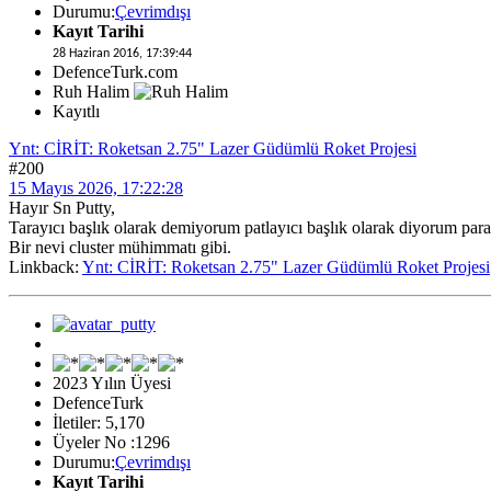
Durumu:
Çevrimdışı
Kayıt Tarihi
28 Haziran 2016, 17:39:44
DefenceTurk.com
Ruh Halim
Kayıtlı
Ynt: CİRİT: Roketsan 2.75" Lazer Güdümlü Roket Projesi
#200
15 Mayıs 2026, 17:22:28
Hayır Sn Putty,
Tarayıcı başlık olarak demiyorum patlayıcı başlık olarak diyorum paral
Bir nevi cluster mühimmatı gibi.
Linkback:
Ynt: CİRİT: Roketsan 2.75" Lazer Güdümlü Roket Projesi
2023 Yılın Üyesi
DefenceTurk
İletiler: 5,170
Üyeler No :1296
Durumu:
Çevrimdışı
Kayıt Tarihi