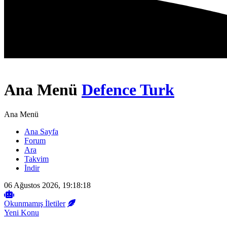
Ana Menü
Defence Turk
Ana Menü
Ana Sayfa
Forum
Ara
Takvim
İndir
06 Ağustos 2026, 19:18:18
Okunmamış İletiler
Yeni Konu