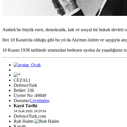
Atatürk'ün büyük eseri, demokratik, laik ve sosyal bir hukuk devleti
Her 10 Kasım'da olduğu gibi bu yıl da Ata'mızı özlem ve saygıyla anıy
10 Kasım 1938 tarihinde aramızdan bedenen ayrılsa da yaşadığımız topr
CEZALI
DefenceTurk
İletiler: 336
Üyeler No :49849
Durumu:
Çevrimdışı
Kayıt Tarihi
14 Ocak 2020, 16:29:54
DefenceTurk.com
Ruh Halim
Kayıtlı