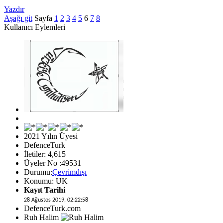
Yazdır
Aşağı git
Sayfa
1
2
3
4
5
6
7
8
Kullanıcı Eylemleri
2021 Yılın Üyesi
DefenceTurk
İletiler: 4,615
Üyeler No :49531
Durumu:
Çevrimdışı
Konumu: UK
Kayıt Tarihi
28 Ağustos 2019, 02:22:58
DefenceTurk.com
Ruh Halim