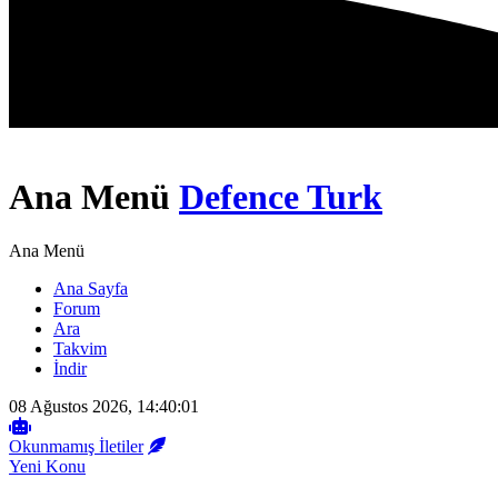
Ana Menü
Defence Turk
Ana Menü
Ana Sayfa
Forum
Ara
Takvim
İndir
08 Ağustos 2026, 14:40:01
Okunmamış İletiler
Yeni Konu