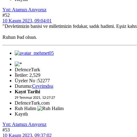
Ynt: Atamızı Anıyoruz
#52
10 Kasım 2023, 09:04:01
"Devletimizin banisi ve milletimizin fedakar, sadık hadimi. Eşsiz kah
Ruhun Þad olsun.
DefenceTurk
İletiler: 2,529
Üyeler No :52277
Durumu:
Çevrimdışı
Kayıt Tarihi
29 Temmuz 2021, 12:27:27
DefenceTurk.com
Ruh Halim
Kayıtlı
Ynt: Atamızı Anıyoruz
#53
10 Kasım 2023, 09:37:02