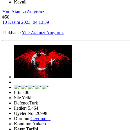
Kayıtlı
Ynt: Atamızı Anıyoruz
#50
10 Kasım 2023, 04:13:39
Linkback:
Ynt: Atamızı Anıyoruz
fırtına06
Site Yetkilisi
DefenceTurk
İletiler: 5,464
Üyeler No :26998
Durumu:
Çevrimdışı
Konumu: Ankara
Kayıt Tarihi