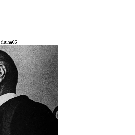
fırtına06