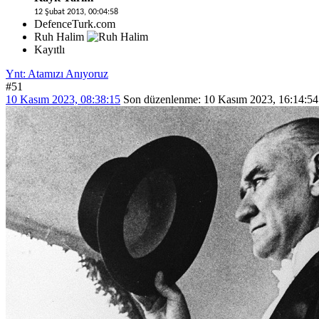
12 Şubat 2013, 00:04:58
DefenceTurk.com
Ruh Halim
Kayıtlı
Ynt: Atamızı Anıyoruz
#51
10 Kasım 2023, 08:38:15
Son düzenlenme
: 10 Kasım 2023, 16:14:54 