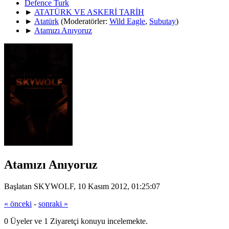
Defence Turk
►
ATATÜRK VE ASKERİ TARİH
►
Atatürk
(Moderatörler:
Wild Eagle
,
Subutay
)
►
Atamızı Anıyoruz
Atamızı Anıyoruz
Başlatan SKYWOLF, 10 Kasım 2012, 01:25:07
« önceki
-
sonraki »
0 Üyeler ve 1 Ziyaretçi konuyu incelemekte.