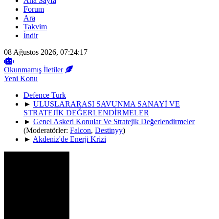
Ana Sayfa
Forum
Ara
Takvim
İndir
08 Ağustos 2026, 07:24:17
Okunmamış İletiler
Yeni Konu
Defence Turk
►
ULUSLARARASI SAVUNMA SANAYİ VE
STRATEJİK DEĞERLENDİRMELER
►
Genel Askeri Konular Ve Stratejik Değerlendirmeler
(Moderatörler:
Falcon
,
Destinyy
)
►
Akdeniz'de Enerji Krizi