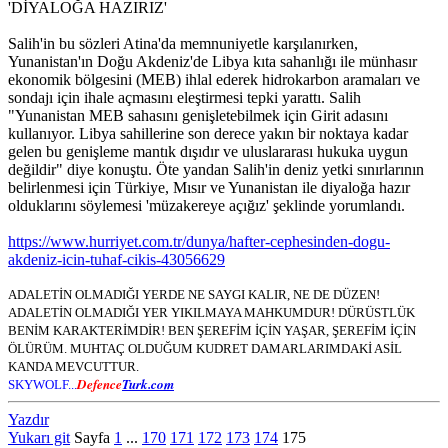
'DİYALOĞA HAZIRIZ'
Salih'in bu sözleri Atina'da memnuniyetle karşılanırken,
Yunanistan'ın Doğu Akdeniz'de Libya kıta sahanlığı ile münhasır
ekonomik bölgesini (MEB) ihlal ederek hidrokarbon aramaları ve
sondajı için ihale açmasını eleştirmesi tepki yarattı. Salih
"Yunanistan MEB sahasını genişletebilmek için Girit adasını
kullanıyor. Libya sahillerine son derece yakın bir noktaya kadar
gelen bu genişleme mantık dışıdır ve uluslararası hukuka uygun
değildir" diye konuştu. Öte yandan Salih'in deniz yetki sınırlarının
belirlenmesi için Türkiye, Mısır ve Yunanistan ile diyaloğa hazır
olduklarını söylemesi 'müzakereye açığız' şeklinde yorumlandı.
https://www.hurriyet.com.tr/dunya/hafter-cephesinden-dogu-
akdeniz-icin-tuhaf-cikis-43056629
ADALETİN OLMADIĞI YERDE NE SAYGI KALIR, NE DE DÜZEN!
ADALETİN OLMADIĞI YER YIKILMAYA MAHKUMDUR! DÜRÜSTLÜK
BENİM KARAKTERİMDİR! BEN ŞEREFİM İÇİN YAŞAR, ŞEREFİM İÇİN
ÖLÜRÜM. MUHTAÇ OLDUĞUM KUDRET DAMARLARIMDAKİ ASİL
KANDA MEVCUTTUR.
Defence
Turk.com
SKYWOLF...
Yazdır
Yukarı git
Sayfa
1
...
170
171
172
173
174
175