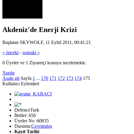
Akdeniz'de Enerji Krizi
Başlatan SKYWOLF, 11 Eylül 2011, 00:41:21
« önceki
-
sonraki »
0 Üyeler ve 1 Ziyaretçi konuyu incelemekte.
Yazdır
Aşağı git
Sayfa
1
...
170
171
172
173
174
175
Kullanıcı Eylemleri
DefenceTurk
İletiler: 656
Üyeler No :60835
Durumu:
Çevrimdışı
Kayıt Tarihi