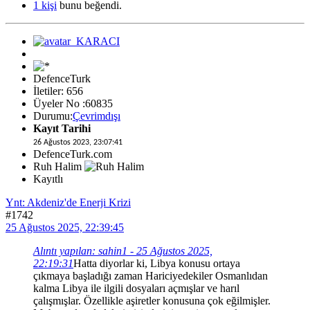
1 kişi
bunu beğendi.
DefenceTurk
İletiler: 656
Üyeler No :60835
Durumu:
Çevrimdışı
Kayıt Tarihi
26 Ağustos 2023, 23:07:41
DefenceTurk.com
Ruh Halim
Kayıtlı
Ynt: Akdeniz'de Enerji Krizi
#1742
25 Ağustos 2025, 22:39:45
Alıntı yapılan: sahin1 - 25 Ağustos 2025,
22:19:31
Hatta diyorlar ki, Libya konusu ortaya
çıkmaya başladığı zaman Hariciyedekiler Osmanlıdan
kalma Libya ile ilgili dosyaları açmışlar ve harıl
çalışmışlar. Özellikle aşiretler konusuna çok eğilmişler.