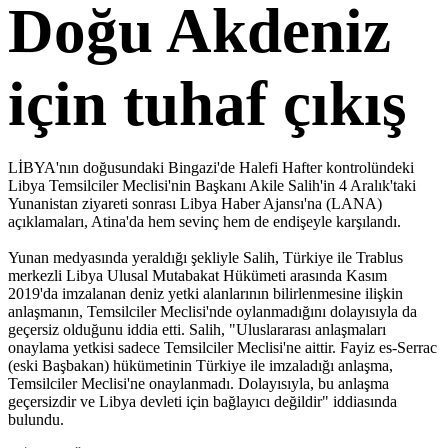
Doğu Akdeniz
için tuhaf çıkış
LİBYA'nın doğusundaki Bingazi'de Halefi Hafter kontrolündeki
Libya Temsilciler Meclisi'nin Başkanı Akile Salih'in 4 Aralık'taki
Yunanistan ziyareti sonrası Libya Haber Ajansı'na (LANA)
açıklamaları, Atina'da hem sevinç hem de endişeyle karşılandı.
Yunan medyasında yeraldığı şekliyle Salih, Türkiye ile Trablus
merkezli Libya Ulusal Mutabakat Hükümeti arasında Kasım
2019'da imzalanan deniz yetki alanlarının bilirlenmesine ilişkin
anlaşmanın, Temsilciler Meclisi'nde oylanmadığını dolayısıyla da
geçersiz olduğunu iddia etti. Salih, "Uluslararası anlaşmaları
onaylama yetkisi sadece Temsilciler Meclisi'ne aittir. Fayiz es-Serrac
(eski Başbakan) hükümetinin Türkiye ile imzaladığı anlaşma,
Temsilciler Meclisi'ne onaylanmadı. Dolayısıyla, bu anlaşma
geçersizdir ve Libya devleti için bağlayıcı değildir" iddiasında
bulundu.