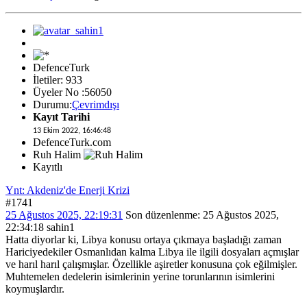
DefenceTurk
İletiler: 933
Üyeler No :56050
Durumu:
Çevrimdışı
Kayıt Tarihi
13 Ekim 2022, 16:46:48
DefenceTurk.com
Ruh Halim
Kayıtlı
Ynt: Akdeniz'de Enerji Krizi
#1741
25 Ağustos 2025, 22:19:31
Son düzenlenme
: 25 Ağustos 2025,
22:34:18 sahin1
Hatta diyorlar ki, Libya konusu ortaya çıkmaya başladığı zaman
Hariciyedekiler Osmanlıdan kalma Libya ile ilgili dosyaları açmışlar
ve harıl harıl çalışmışlar. Özellikle aşiretler konusuna çok eğilmişler.
Muhtemelen dedelerin isimlerinin yerine torunlarının isimlerini
koymuşlardır.