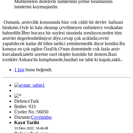
Muhtemelen dedelerin isimlerinin yerine torunlarının
isimlerini koymuşlardır.
Osmanlı, arsivcilik konusunda bize cok ciddi bir devlet hafizasi
birakmis.Oyle ki hala okunup çevrilmeyen onbinlerce vesikadan
bahsedilir.İlber hocaya bir soylesi sirasinda soruluyor,neden tüm
arsivler degerlendirilmiyor diye,cevap çok acıklıdır,ceviri
yapabilecek kadar dil bilen tarihci yetistiremedik diyor kendisi.Bu
konuya en çok egilen Özal'dı.O'nun doneminde cok fazla arsiv
kurcalandi,talebi uzerine ozel ekipler kuruldu bir donem.Bazi
icerikler Ankara'da kutuphanede,bazilari ise tabii ki kapalı,saklı..
1 kişi
bunu beğendi.
DefenceTurk
İletiler: 933
Üyeler No :56050
Durumu:
Çevrimdışı
Kayıt Tarihi
13 Ekim 2022, 16:46:48