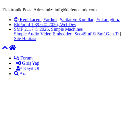
ardından ilgili kişi ya da kuruma yazılı açıklama yapılacaktır.
Elektronik Posta Adresimiz: info@defenceturk.com
Replikacep |
Yardım
|
Şartlar ve Kurallar
|
Yukarı git ▲
EhPortal 1.39.6 © 2026, WebDev
SMF 2.1.7 © 2026
,
Simple Machines
Simple Audio Video Embedder
|
Seo4Smf © Smf.Gen.Tr
|
Site Haritası
Forum
Giriş Yap
Kayıt Ol
Ara