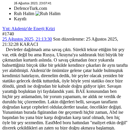
26 Ağustos 2023, 23:07:41
DefenceTurk.com
Ruh Halim
Kayıtlı
Ynt: Akdeniz'de Enerji Krizi
#1740
25 Ağustos 2025, 21:13:30
Son düzenlenme
: 25 Ağustos 2025,
21:32:28 KARACI
Devletler dağılmadı ama savaş çıktı. Sürekli tekrar ettiğim bir şey
var, etik değil bu ama Rusya, Ukrayna'ya saldırarak bizi büyük bir
çıkmazdan kurtardı aslında. O savaş çıkmadan önce yukarıda
bahsettiğiniz birçok ülke bir şekilde kendince çıkarları ile aynı tarafta
yer alabilmişti. Akdeniz'de önümüze gelene çatar halde bulmuştuk
kendimizi hatırlayın, direnelim dedik, bir şeyler olacak yeniden bir
statüko gelecek dedik tutturduk, öyle böyle yeni statüko önce bize
döndü, şimdi ise doğrudan bir kabule doğru gidiyor işler. Savaşın
yarattığı boşluktan iyi faydalandık yani. BAE konusundan ben
hiçbir şey anlamadım, bir yorum yapamam, ne aldık ne verdik de
duruldu hiç çözemedim. Lakin diğerleri belli, savaşan tarafların
doğrudan karşıt cepheleri oldular,dertler tasalar, öncelikler değişti.
Yunanistan burada figürandan öte geçemedi hiçbir zaman, Abd ise
başından bu yana bize karşı doğrudan karşı taraf olmadı, ben hiç
öyle bir şey sezmedim. EastMed boru hattından ''maliyet etkin değil''
diyerek çekildikleri an zaten su bize doğru akmaya başlamıştı.