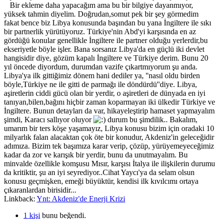
Bir ekleme daha yapacağım ama bu bir bilgiye dayanmıyor,
yüksek tahmin diyelim. Doğrudan,somut pek bir şey görmedim
fakat bence biz Libya konusunda başından bu yana İngiltere ile sıkı
bir partnerlik yürütüyoruz. Türkiye'nin Abd'yi karşısında en az
gördüğü konular genellikle İngiltere ile partner olduğu yerlerdir,bu
ekseriyetle böyle işler. Bana sorsanız Libya'da en güçlü iki devlet
hangisidir diye, gözüm kapalı İngiltere ve Türkiye derim. Bunu 20
yıl öncede diyordum, durumdan vazife çıkartmıyorum şu anda.
Libya'ya ilk gittiğimiz dönem hani dediler ya, ''nasıl oldu birden
böyle,Türkiye ne ile gitti de parmağı ile döndürdü''diye. Libya,
aşiretlerin ciddi gücü olan bir yerdir, o aşiretleri de dünyada en iyi
tanıyan,bilen,bağını hiçbir zaman koparmayan iki ülkedir Türkiye ve
İngiltere. Bunun detayları da var, hikayeleştirip hamaset yapmayalım
şimdi, Karacı sallıyor oluyor
durum bu şimdilik.. Bakalım,
umarım bir ters köşe yaşamayız, Libya konusu bizim için oradaki 10
milyarlık falan alacaktan çok öte bir konudur, Akdeniz'in geleceğidir
adımıza. Bizim tek başımıza karar verip, çözüp, yürüyemeyeceğimiz
kadar da zor ve karışık bir yerdir, bunu da unutmayalım. Bu
minvalde özellikle komşusu Mısır, karşısı İtalya ile ilişkilerin durumu
da kritiktir, şu an iyi seyrediyor..Cihat Yaycı'ya da selam olsun
konusu geçmişken, emeği büyüktür, kendisi ilk kıvılcımı ortaya
çıkaranlardan birisidir...
Linkback:
Ynt: Akdeniz'de Enerji Krizi
1 kişi
bunu beğendi.