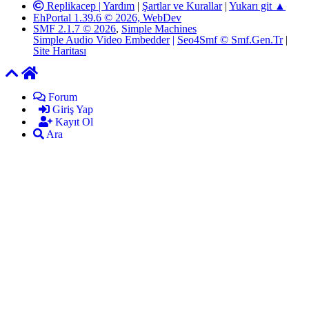
Replikacep |
Yardım
|
Şartlar ve Kurallar
|
Yukarı git ▲
EhPortal 1.39.6 © 2026, WebDev
SMF 2.1.7 © 2026
,
Simple Machines
Simple Audio Video Embedder
|
Seo4Smf © Smf.Gen.Tr
|
Site Haritası
Forum
Giriş Yap
Kayıt Ol
Ara