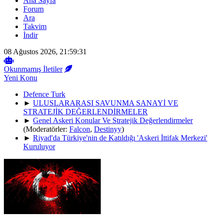
Ana Sayfa
Forum
Ara
Takvim
İndir
08 Ağustos 2026, 21:59:31
Okunmamış İletiler
Yeni Konu
Defence Turk
►
ULUSLARARASI SAVUNMA SANAYİ VE
STRATEJİK DEĞERLENDİRMELER
►
Genel Askeri Konular Ve Stratejik Değerlendirmeler
(Moderatörler:
Falcon
,
Destinyy
)
►
Riyad'da Türkiye'nin de Katıldığı 'Askeri İttifak Merkezi'
Kuruluyor