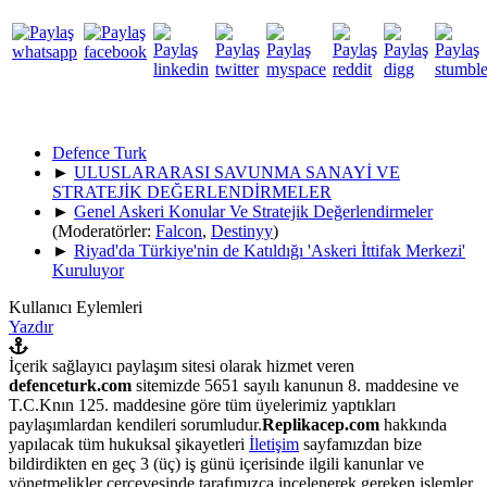
Defence Turk
►
ULUSLARARASI SAVUNMA SANAYİ VE
STRATEJİK DEĞERLENDİRMELER
►
Genel Askeri Konular Ve Stratejik Değerlendirmeler
(Moderatörler:
Falcon
,
Destinyy
)
►
Riyad'da Türkiye'nin de Katıldığı 'Askeri İttifak Merkezi'
Kuruluyor
Kullanıcı Eylemleri
Yazdır
İçerik sağlayıcı paylaşım sitesi olarak hizmet veren
defenceturk.com
sitemizde 5651 sayılı kanunun 8. maddesine ve
T.C.Knın 125. maddesine göre tüm üyelerimiz yaptıkları
paylaşımlardan kendileri sorumludur.
Replikacep.com
hakkında
yapılacak tüm hukuksal şikayetleri
İletişim
sayfamızdan bize
bildirdikten en geç 3 (üç) iş günü içerisinde ilgili kanunlar ve
yönetmelikler çerçevesinde tarafımızca incelenerek gereken işlemler