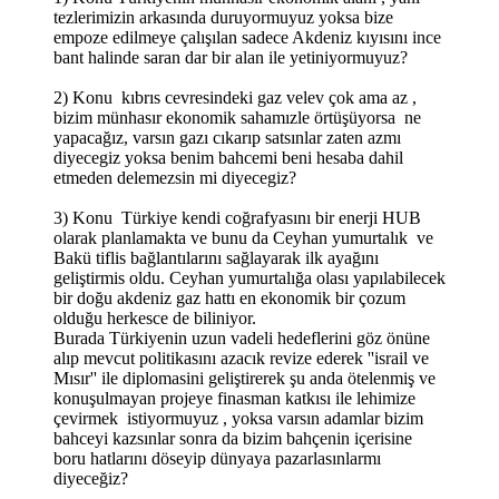
tezlerimizin arkasında duruyormuyuz yoksa bize
empoze edilmeye çalışılan sadece Akdeniz kıyısını ince
bant halinde saran dar bir alan ile yetiniyormuyuz?
2) Konu kıbrıs cevresindeki gaz velev çok ama az ,
bizim münhasır ekonomik sahamızle örtüşüyorsa ne
yapacağız, varsın gazı cıkarıp satsınlar zaten azmı
diyecegiz yoksa benim bahcemi beni hesaba dahil
etmeden delemezsin mi diyecegiz?
3) Konu Türkiye kendi coğrafyasını bir enerji HUB
olarak planlamakta ve bunu da Ceyhan yumurtalık ve
Bakü tiflis bağlantılarını sağlayarak ilk ayağını
geliştirmis oldu. Ceyhan yumurtalığa olası yapılabilecek
bir doğu akdeniz gaz hattı en ekonomik bir çozum
olduğu herkesce de biliniyor.
Burada Türkiyenin uzun vadeli hedeflerini göz önüne
alıp mevcut politikasını azacık revize ederek ''israil ve
Mısır'' ile diplomasini geliştirerek şu anda ötelenmiş ve
konuşulmayan projeye finasman katkısı ile lehimize
çevirmek istiyormuyuz , yoksa varsın adamlar bizim
bahceyi kazsınlar sonra da bizim bahçenin içerisine
boru hatlarını döseyip dünyaya pazarlasınlarmı
diyeceğiz?