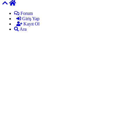
Forum
Giriş Yap
Kayıt Ol
Ara