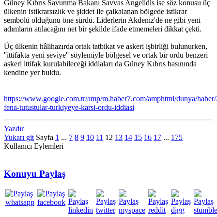
Güney Kıbrıs Savunma Bakanı Savvas Angelidis ise söz konusu üç
ülkenin istikrarsızlık ve şiddet ile çalkalanan bölgede istikrar
sembolü olduğunu öne sürdü. Liderlerin Akdeniz'de ne gibi yeni
adımların atılacağını net bir şekilde ifade etmemeleri dikkat çekti.
Üç ülkenin hâlihazırda ortak tatbikat ve askeri işbirliği bulunurken,
''ittifakta yeni seviye'' söylemiyle bölgesel ve ortak bir ordu benzeri
askeri ittifak kurulabileceği iddiaları da Güney Kıbrıs basınında
kendine yer buldu.
https://www.google.com.tr/amp/m.haber7.com/amphtml/dunya/haber
fena-tutustular-turkiyeye-karsi-ordu-iddiasi
Yazdır
Yukarı git
Sayfa
1
...
7
8
9
10
11
12
13
14
15
16
17
...
175
Kullanıcı Eylemleri
Konuyu Paylaş