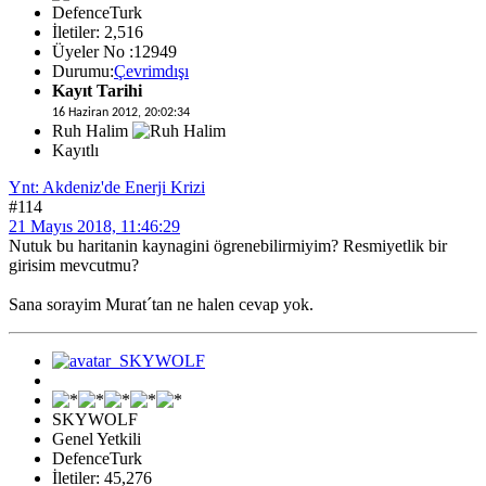
DefenceTurk
İletiler: 2,516
Üyeler No :12949
Durumu:
Çevrimdışı
Kayıt Tarihi
16 Haziran 2012, 20:02:34
Ruh Halim
Kayıtlı
Ynt: Akdeniz'de Enerji Krizi
#114
21 Mayıs 2018, 11:46:29
Nutuk bu haritanin kaynagini ögrenebilirmiyim? Resmiyetlik bir
girisim mevcutmu?
Sana sorayim Murat´tan ne halen cevap yok.
SKYWOLF
Genel Yetkili
DefenceTurk
İletiler: 45,276