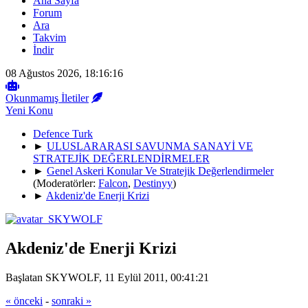
Ana Sayfa
Forum
Ara
Takvim
İndir
08 Ağustos 2026, 18:16:16
Okunmamış İletiler
Yeni Konu
Defence Turk
►
ULUSLARARASI SAVUNMA SANAYİ VE
STRATEJİK DEĞERLENDİRMELER
►
Genel Askeri Konular Ve Stratejik Değerlendirmeler
(Moderatörler:
Falcon
,
Destinyy
)
►
Akdeniz'de Enerji Krizi
Akdeniz'de Enerji Krizi
Başlatan SKYWOLF, 11 Eylül 2011, 00:41:21
« önceki
-
sonraki »