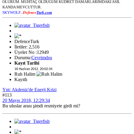
ÖLÜRÜM. MUHTAÇ OLDUĞUM KUDRET DAMARLARIMDAKİ ASİL
KANDA MEVCUTTUR.
Defence
Turk.com
SKYWOLF...
DefenceTurk
İletiler: 2,516
Üyeler No :12949
Durumu:
Çevrimdışı
Kayıt Tarihi
16 Haziran 2012, 20:02:34
Ruh Halim
Kayıtlı
Ynt: Akdeniz'de Enerji Krizi
#113
20 Mayıs 2018, 12:29:34
Bu uluslar arası şimdi resmiyete girdi mi?