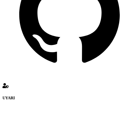
UYARI
defenceturk Forumuna eklenen ve farklı sitelere yönlendiren
bağlantı adreslerinden (linklerden) www.defenceturk.com sorumlu
tutulamaz. İnternet sitemizde, kaynak ya da bağlantı adresi(link)
göstermeksizin izinsiz bir şekilde yapılan her türlü haber ve bilgi
paylaşımı yasaktır. Forumumuzda izinsiz ve kaynak göstermeksizin
yapılan haber ve bilgi paylaşımlarından sadece eylemi gerçekleştiren