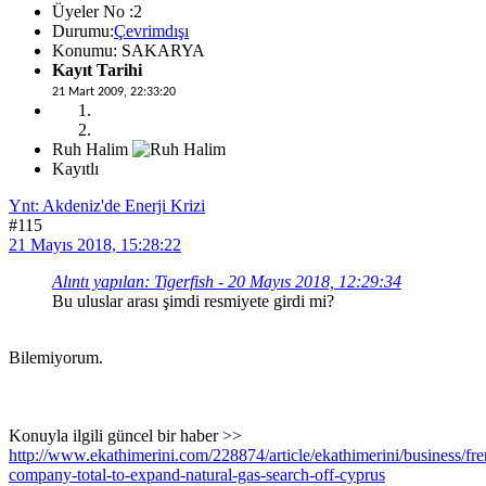
Üyeler No :2
Durumu:
Çevrimdışı
Konumu: SAKARYA
Kayıt Tarihi
21 Mart 2009, 22:33:20
Ruh Halim
Kayıtlı
Ynt: Akdeniz'de Enerji Krizi
#115
21 Mayıs 2018, 15:28:22
Alıntı yapılan: Tigerfish - 20 Mayıs 2018, 12:29:34
Bu uluslar arası şimdi resmiyete girdi mi?
Bilemiyorum.
Konuyla ilgili güncel bir haber >>
http://www.ekathimerini.com/228874/article/ekathimerini/business/fr
company-total-to-expand-natural-gas-search-off-cyprus