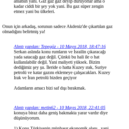
anlatsın yani. Gaz gaz gaz deyip duruyorlar ama o
kadar ciddi bir şey yok yani. Bu gaz süper zengin
etmez yani bu ülkeleri.
Onun için arkadaş, sorunun sadece Akdeniz'de çıkartılan gaz
olmadığını belirtmiş ya!
Alıntı yapılan: Tepegöz - 10 Mayıs 2018, 18:47:16
Serkan aslında konu rumların ve İsrailin çıkaracağı
yada satacağı gaz değil. Çünkü bu hali ile o hat
kullanılabilir değil. Yani maliyeti yüksek. Bizim
dediğimiz şey şu. İleride o hatta Kuzey ırak, Suriye
petrolü ve katar gazını eklemeye çalışacakları. Kuzey
Irak ve İran petrolü bizden geçiyor
Adamların amacı bizi saf dışı bırakmak.
Alıntı yapılan: metin62 - 10 Mayıs 2018, 22:41:05
konuya biraz daha geniş bakmakta yarar vardır diye
düşünüyorum.
1) Konu Türkiyenin münhasır ekonomik alanı , yani