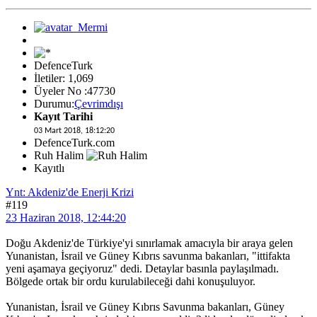
DefenceTurk
İletiler: 1,069
Üyeler No :47730
Durumu:
Çevrimdışı
Kayıt Tarihi
03 Mart 2018, 18:12:20
DefenceTurk.com
Ruh Halim
Kayıtlı
Ynt: Akdeniz'de Enerji Krizi
#119
23 Haziran 2018, 12:44:20
Doğu Akdeniz'de Türkiye'yi sınırlamak amacıyla bir araya gelen
Yunanistan, İsrail ve Güney Kıbrıs savunma bakanları, "ittifakta
yeni aşamaya geçiyoruz" dedi. Detaylar basınla paylaşılmadı.
Bölgede ortak bir ordu kurulabileceği dahi konuşuluyor.
Yunanistan, İsrail ve Güney Kıbrıs Savunma bakanları, Güney