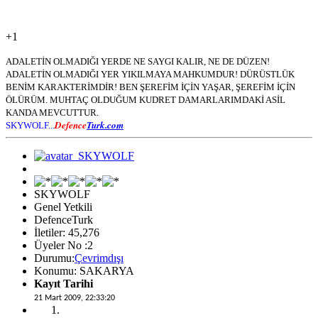
+1
ADALETİN OLMADIĞI YERDE NE SAYGI KALIR, NE DE DÜZEN!
ADALETİN OLMADIĞI YER YIKILMAYA MAHKUMDUR! DÜRÜSTLÜK
BENİM KARAKTERİMDİR! BEN ŞEREFİM İÇİN YAŞAR, ŞEREFİM İÇİN
ÖLÜRÜM. MUHTAÇ OLDUĞUM KUDRET DAMARLARIMDAKİ ASİL
KANDA MEVCUTTUR.
Defence
Turk.com
SKYWOLF...
SKYWOLF
Genel Yetkili
DefenceTurk
İletiler: 45,276
Üyeler No :2
Durumu:
Çevrimdışı
Konumu: SAKARYA
Kayıt Tarihi
21 Mart 2009, 22:33:20