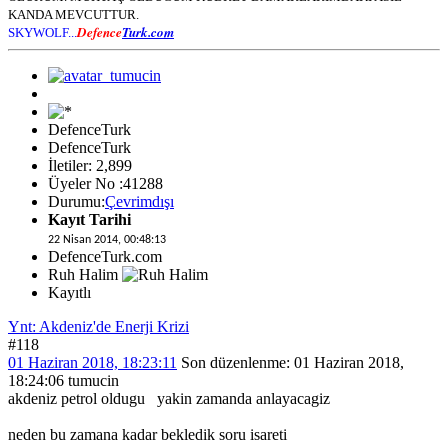
KANDA MEVCUTTUR.
Defence
Turk.com
SKYWOLF...
DefenceTurk
DefenceTurk
İletiler: 2,899
Üyeler No :41288
Durumu:
Çevrimdışı
Kayıt Tarihi
22 Nisan 2014, 00:48:13
DefenceTurk.com
Ruh Halim
Kayıtlı
Ynt: Akdeniz'de Enerji Krizi
#118
01 Haziran 2018, 18:23:11
Son düzenlenme
: 01 Haziran 2018,
18:24:06 tumucin
akdeniz petrol oldugu yakin zamanda anlayacagiz
neden bu zamana kadar bekledik soru isareti