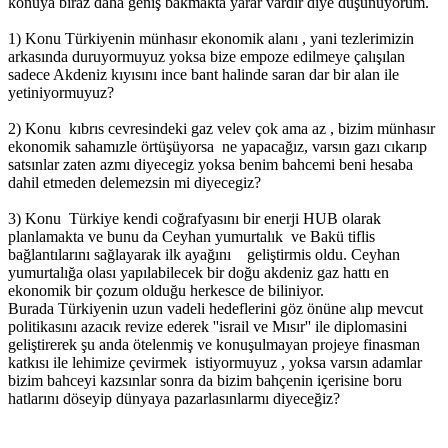
konuya biraz daha geniş bakmakta yarar vardır diye düşünüyorum.
1) Konu Türkiyenin münhasır ekonomik alanı , yani tezlerimizin
arkasında duruyormuyuz yoksa bize empoze edilmeye çalışılan
sadece Akdeniz kıyısını ince bant halinde saran dar bir alan ile
yetiniyormuyuz?
2) Konu kıbrıs cevresindeki gaz velev çok ama az , bizim münhasır
ekonomik sahamızle örtüşüyorsa ne yapacağız, varsın gazı cıkarıp
satsınlar zaten azmı diyecegiz yoksa benim bahcemi beni hesaba
dahil etmeden delemezsin mi diyecegiz?
3) Konu Türkiye kendi coğrafyasını bir enerji HUB olarak
planlamakta ve bunu da Ceyhan yumurtalık ve Bakü tiflis
bağlantılarını sağlayarak ilk ayağını geliştirmis oldu. Ceyhan
yumurtalığa olası yapılabilecek bir doğu akdeniz gaz hattı en
ekonomik bir çozum olduğu herkesce de biliniyor.
Burada Türkiyenin uzun vadeli hedeflerini göz önüne alıp mevcut
politikasını azacık revize ederek ''israil ve Mısır'' ile diplomasini
geliştirerek şu anda ötelenmiş ve konuşulmayan projeye finasman
katkısı ile lehimize çevirmek istiyormuyuz , yoksa varsın adamlar
bizim bahceyi kazsınlar sonra da bizim bahçenin içerisine boru
hatlarını döseyip dünyaya pazarlasınlarmı diyeceğiz?