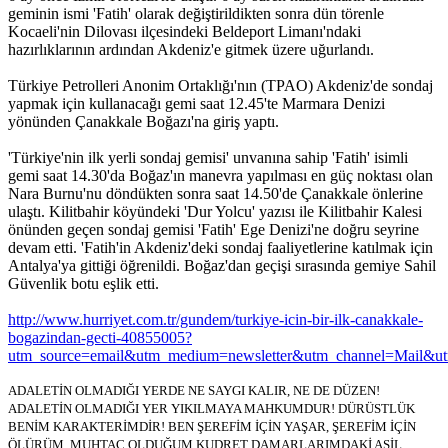
geminin ismi 'Fatih' olarak değiştirildikten sonra dün törenle
Kocaeli'nin Dilovası ilçesindeki Beldeport Limanı'ndaki
hazırlıklarının ardından Akdeniz'e gitmek üzere uğurlandı.
Türkiye Petrolleri Anonim Ortaklığı'nın (TPAO) Akdeniz'de sondaj
yapmak için kullanacağı gemi saat 12.45'te Marmara Denizi
yönünden Çanakkale Boğazı'na giriş yaptı.
'Türkiye'nin ilk yerli sondaj gemisi' unvanına sahip 'Fatih' isimli
gemi saat 14.30'da Boğaz'ın manevra yapılması en güç noktası olan
Nara Burnu'nu döndükten sonra saat 14.50'de Çanakkale önlerine
ulaştı. Kilitbahir köyündeki 'Dur Yolcu' yazısı ile Kilitbahir Kalesi
önünden geçen sondaj gemisi 'Fatih' Ege Denizi'ne doğru seyrine
devam etti. 'Fatih'in Akdeniz'deki sondaj faaliyetlerine katılmak için
Antalya'ya gittiği öğrenildi. Boğaz'dan geçişi sırasında gemiye Sahil
Güvenlik botu eşlik etti.
http://www.hurriyet.com.tr/gundem/turkiye-icin-bir-ilk-canakkale-
bogazindan-gecti-40855005?
utm_source=email&utm_medium=newsletter&utm_channel=Mail&
ADALETİN OLMADIĞI YERDE NE SAYGI KALIR, NE DE DÜZEN!
ADALETİN OLMADIĞI YER YIKILMAYA MAHKUMDUR! DÜRÜSTLÜK
BENİM KARAKTERİMDİR! BEN ŞEREFİM İÇİN YAŞAR, ŞEREFİM İÇİN
ÖLÜRÜM. MUHTAÇ OLDUĞUM KUDRET DAMARLARIMDAKİ ASİL