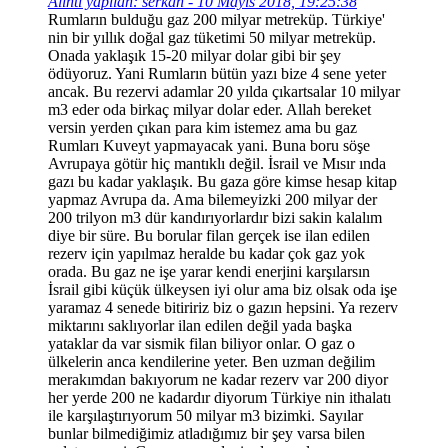
Alıntı yapılan: serkan - 10 Mayıs 2018, 19:25:38
Rumların bulduğu gaz 200 milyar metreküp. Türkiye'
nin bir yıllık doğal gaz tüketimi 50 milyar metreküp.
Onada yaklaşık 15-20 milyar dolar gibi bir şey
ödüyoruz. Yani Rumların bütün yazı bize 4 sene yeter
ancak. Bu rezervi adamlar 20 yılda çıkartsalar 10 milyar
m3 eder oda birkaç milyar dolar eder. Allah bereket
versin yerden çıkan para kim istemez ama bu gaz
Rumları Kuveyt yapmayacak yani. Buna boru söşe
Avrupaya götür hiç mantıklı değil. İsrail ve Mısır ında
gazı bu kadar yaklaşık. Bu gaza göre kimse hesap kitap
yapmaz Avrupa da. Ama bilemeyizki 200 milyar der
200 trilyon m3 dür kandırıyorlardır bizi sakin kalalım
diye bir süre. Bu borular filan gerçek ise ilan edilen
rezerv için yapılmaz heralde bu kadar çok gaz yok
orada. Bu gaz ne işe yarar kendi enerjini karşılarsın
İsrail gibi küçük ülkeysen iyi olur ama biz olsak oda işe
yaramaz 4 senede bitiririz biz o gazın hepsini. Ya rezerv
miktarını saklıyorlar ilan edilen değil yada başka
yataklar da var sismik filan biliyor onlar. O gaz o
ülkelerin anca kendilerine yeter. Ben uzman değilim
merakımdan bakıyorum ne kadar rezerv var 200 diyor
her yerde 200 ne kadardır diyorum Türkiye nin ithalatı
ile karşılaştırıyorum 50 milyar m3 bizimki. Sayılar
bunlar bilmediğimiz atladığımız bir şey varsa bilen