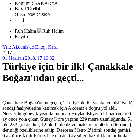
Konumu: SAKARYA
Kayıt Tarihi
21 Mart 2009, 22:33:20
Ruh Halim
Kayıtlı
Ynt: Akdeniz'de Enerji Krizi
#117
01 Haziran 2018, 17:10:32
Türkiye için bir ilk! Çanakkale
Boğazı'ndan geçti...
Çanakkale Boğazı'ndan geçen, Türkiye'nin ilk sondaj gemisi 'Fatih',
sondaj faaliyetlerine katılmak için Akdeniz'e doğru yol aldı.
Norveç'in güney kıyısında bulunan Hoylandsbygda Limanı'ndan 6
ay önce yola çıkan Güney Kore yapımı 229 metre uzunluğunda, 51
bin 283 grostonluk, 12 bin fit deniz ve maksimum 40 bin fit sondaj
derinliği özelliklerine sahip 'Deepsea Metro-2' isimli sondaj gemisi,
6 ay önce İzmir Körfezi'ne ulaştı. 6 ay süren hazırlıkların ardından