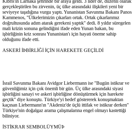
Kıbrıs'ın Larnaka şehrinde bir araya geldi. 3 lider de, düzenli olarak
gerçekleştirilen bu zirvenin, üç ülke arasındaki ilişkileri yeni bir
seviyeye taşıdığına vurgu yaptı. Yunanistan Savunma Bakanı Panos
Kammenos, ''Ülkelerimizin çıkarları ortak. Ortak çıkarlarımız
doğrultusunda adım atarak gerekeni yaptık'' dedi. 8 yıldır süregelen
mali krizin sonuna gelindiğini ifade eden Yunan bakan, bu
işbirliğinin kriz sonrası Yunanistan'ı için hayati öneme sahip
olduğunu ifade etti.
ASKERİ İÞBİRLİĞİ İÇİN HAREKETE GEÇİLDİ
İsrail Savunma Bakanı Avidgor Liebermann ise ''Bugün istikrar ve
güvenliğimiz için çok önemli bir gün. Üç ülke arasındaki siyasi
işbirliğini sanayi ve askeri işbirliğine dönüştürmek için harekete
geçtik'' diye konuştu. Türkiye'yi hedef göstererek konuşmaktan
kaçınan Liebermann'ın ''Akdeniz'de üçlü ittifak ve istikrar derken''
Türkiye'nin doğalgaz arama çalışmalarına engel olmayı kastettiği
biliniyor.
İSTİKRAR SEMBOLÜYMÜÞ