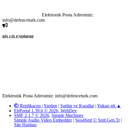
kişi sorumludur. Bu durumun mağduriyet yaratması hâlinde hak
sahibi olan kişi, kişiler ya da kurumların, bizlerle iletişime geçmesini
ivedilikle rica ederiz.
Elektronik Posta Adresimiz:
info@defenceturk.com
BİLGİLENDİRME
Rom ve medya haber sitesi olarak hizmet veren
www.defenceturk.com'
da, 5651 Sayılı Kanunun 8. Maddesine ve
T.C.K'nın 125. Maddesine göre, yapılan gönderi (konu, yorum)
paylaşımlarının tüm sorumluluğu forum üyelerimize aittir.
defenceturk Forumuna iletilecek olan şikayetler, elektronik posta
adresimize gönderildikten en geç üç (3) iş günü içerisinde, ilgili
kanunlar ve yönetmelikler çerçevesinde tarafımızca incelenerek site
yöneticilerimiz tarafından gereken çalışmaların yapılmasının
ardından ilgili kişi ya da kuruma yazılı açıklama yapılacaktır.
Elektronik Posta Adresimiz: info@defenceturk.com
Replikacep |
Yardım
|
Şartlar ve Kurallar
|
Yukarı git ▲
EhPortal 1.39.6 © 2026, WebDev
SMF 2.1.7 © 2026
,
Simple Machines
Simple Audio Video Embedder
|
Seo4Smf © Smf.Gen.Tr
|
Site Haritası