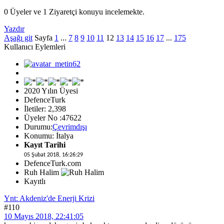
0 Üyeler ve 1 Ziyaretçi konuyu incelemekte.
Yazdır
Aşağı git
Sayfa
1
...
7
8
9
10
11
12
13
14
15
16
17
...
175
Kullanıcı Eylemleri
2020 Yılın Üyesi
DefenceTurk
İletiler: 2,398
Üyeler No :47622
Durumu:
Çevrimdışı
Konumu: İtalya
Kayıt Tarihi
05 Şubat 2018, 16:26:29
DefenceTurk.com
Ruh Halim
Kayıtlı
Ynt: Akdeniz'de Enerji Krizi
#110
10 Mayıs 2018, 22:41:05