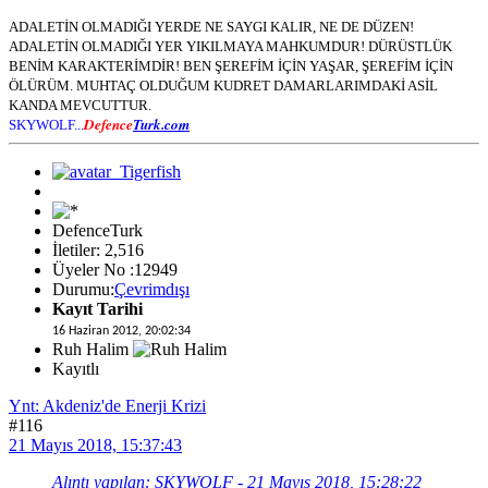
ADALETİN OLMADIĞI YERDE NE SAYGI KALIR, NE DE DÜZEN!
ADALETİN OLMADIĞI YER YIKILMAYA MAHKUMDUR! DÜRÜSTLÜK
BENİM KARAKTERİMDİR! BEN ŞEREFİM İÇİN YAŞAR, ŞEREFİM İÇİN
ÖLÜRÜM. MUHTAÇ OLDUĞUM KUDRET DAMARLARIMDAKİ ASİL
KANDA MEVCUTTUR.
Defence
Turk.com
SKYWOLF...
DefenceTurk
İletiler: 2,516
Üyeler No :12949
Durumu:
Çevrimdışı
Kayıt Tarihi
16 Haziran 2012, 20:02:34
Ruh Halim
Kayıtlı
Ynt: Akdeniz'de Enerji Krizi
#116
21 Mayıs 2018, 15:37:43
Alıntı yapılan: SKYWOLF - 21 Mayıs 2018, 15:28:22