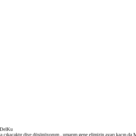
1 DelKu
a çıkacaktır diye düşünüyorum , umarım gene elimizin ayarı kaçıp da M