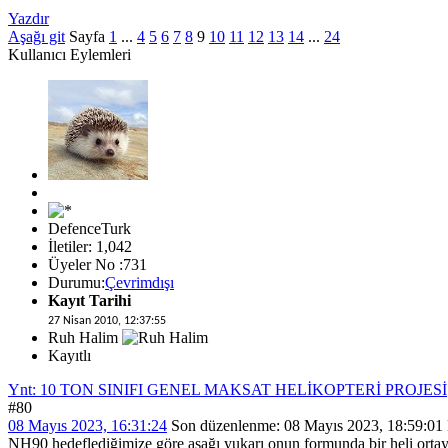
Yazdır
Aşağı git
Sayfa
1
...
4
5
6
7
8
9
10
11
12
13
14
...
24
Kullanıcı Eylemleri
DefenceTurk
İletiler: 1,042
Üyeler No :731
Durumu:
Çevrimdışı
Kayıt Tarihi
27 Nisan 2010, 12:37:55
Ruh Halim
Kayıtlı
Ynt: 10 TON SINIFI GENEL MAKSAT HELİKOPTERİ PROJESİ
#80
08 Mayıs 2023, 16:31:24
Son düzenlenme
: 08 Mayıs 2023, 18:59:0
NH90 hedeflediğimize göre aşağı yukarı onun formunda bir heli ortay