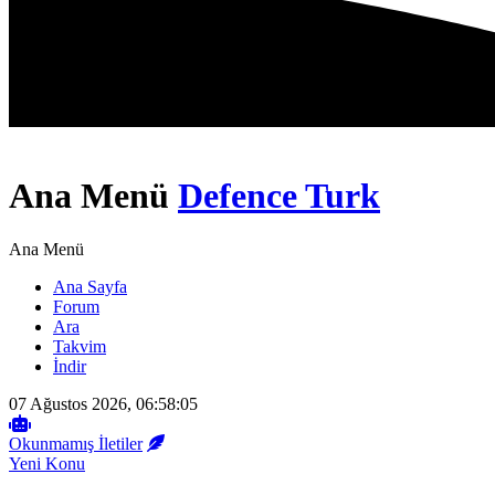
Ana Menü
Defence Turk
Ana Menü
Ana Sayfa
Forum
Ara
Takvim
İndir
07 Ağustos 2026, 06:58:05
Okunmamış İletiler
Yeni Konu