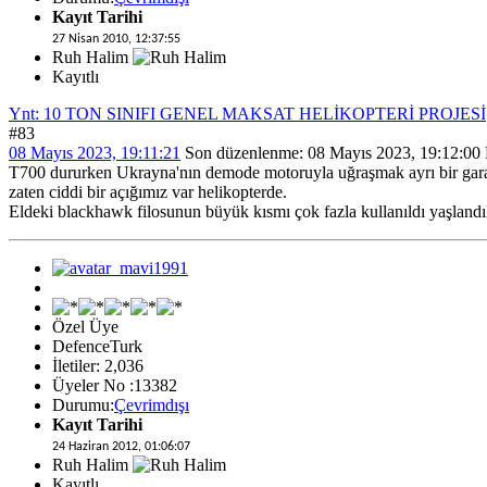
Kayıt Tarihi
27 Nisan 2010, 12:37:55
Ruh Halim
Kayıtlı
Ynt: 10 TON SINIFI GENEL MAKSAT HELİKOPTERİ PROJESİ
#83
08 Mayıs 2023, 19:11:21
Son düzenlenme
: 08 Mayıs 2023, 19:12:00
T700 dururken Ukrayna'nın demode motoruyla uğraşmak ayrı bir garab
zaten ciddi bir açığımız var helikopterde.
Eldeki blackhawk filosunun büyük kısmı çok fazla kullanıldı yaşlandıl
Özel Üye
DefenceTurk
İletiler: 2,036
Üyeler No :13382
Durumu:
Çevrimdışı
Kayıt Tarihi
24 Haziran 2012, 01:06:07
Ruh Halim
Kayıtlı