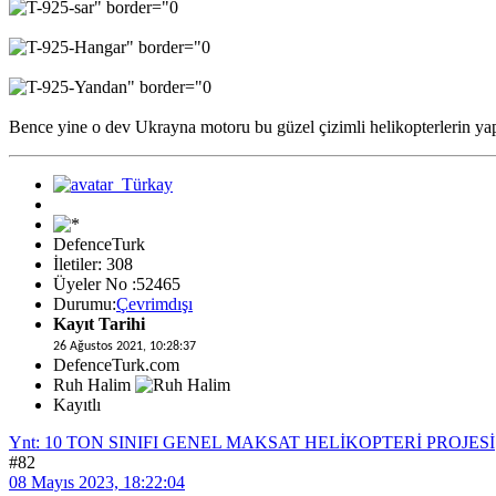
Bence yine o dev Ukrayna motoru bu güzel çizimli helikopterlerin yap
DefenceTurk
İletiler: 308
Üyeler No :52465
Durumu:
Çevrimdışı
Kayıt Tarihi
26 Ağustos 2021, 10:28:37
DefenceTurk.com
Ruh Halim
Kayıtlı
Ynt: 10 TON SINIFI GENEL MAKSAT HELİKOPTERİ PROJESİ
#82
08 Mayıs 2023, 18:22:04