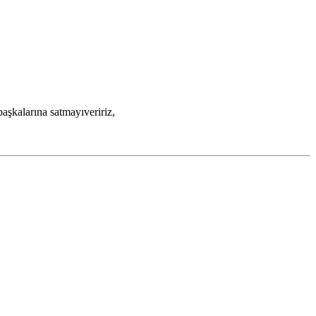
şkalarına satmayıveririz,