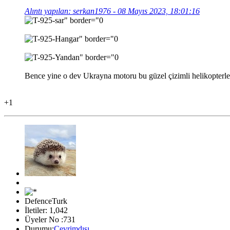
Alıntı yapılan: serkan1976 - 08 Mayıs 2023, 18:01:16
Bence yine o dev Ukrayna motoru bu güzel çizimli helikopterler
+1
DefenceTurk
İletiler: 1,042
Üyeler No :731
Durumu:
Çevrimdışı