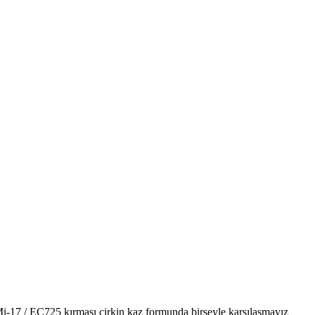
i-17 / EC725 kırması çirkin kaz formunda birşeyle karşılaşmayız