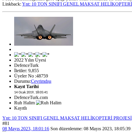
Linkback:
Ynt: 10 TON SINIFI GENEL MAKSAT HELİKOPTERİ
2022 Yılın Üyesi
DefenceTurk
İletiler: 9,855
Üyeler No :48759
Durumu:
Çevrimdışı
Kayıt Tarihi
14 Ocak 2019, 18:05:41
DefenceTurk.com
Ruh Halim
Kayıtlı
Ynt: 10 TON SINIFI GENEL MAKSAT HELİKOPTERİ PROJESİ
#81
08 Mayıs 2023, 18:01:16
Son düzenlenme
: 08 Mayıs 2023, 18:05:39